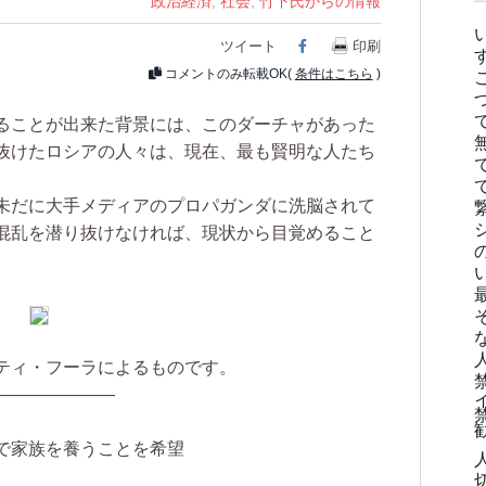
政治経済
,
社会
,
竹下氏からの情報
ツイート
Facebook
印刷
コメントのみ転載OK(
条件はこちら
)
ることが出来た背景には、このダーチャがあった
抜けたロシアの人々は、現在、最も賢明な人たち
未だに大手メディアのプロパガンダに洗脳されて
混乱を潜り抜けなければ、現状から目覚めること
ティ・フーラによるものです。
―――――――
で家族を養うことを希望