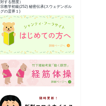
対する態度）
宗教学
初級(252) 秘密伝承(スウェデンボル
グの霊界１)