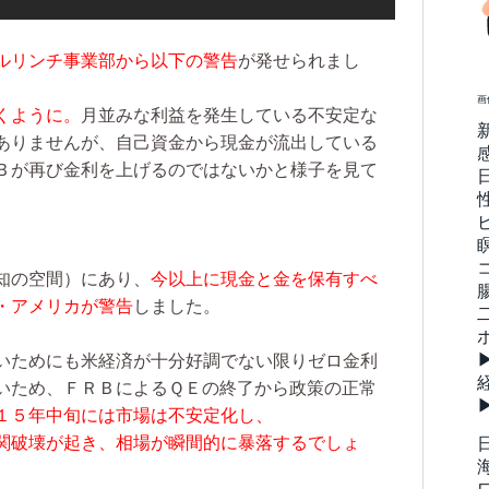
ルリンチ事業部から以下の警告
が発せられまし
画
くように。
月並みな利益を発生している不安定な
ありませんが、自己資金から現金が流出している
Ｂが再び金利を上げるのではないかと様子を見て
知の空間）にあり、
今以上に現金と金を保有すべ
・アメリカが警告
しました。
いためにも米経済が十分好調でない限りゼロ金利
いため、ＦＲＢによるＱＥの終了から政策の正常
１５年中旬には市場は不安定化し、
関破壊が起き、相場が瞬間的に暴落するでしょ