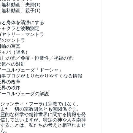
［無料動画］夫婦(1)
［無料動画］親子(1)
心と身体を清浄にする
チャクラと波動測定
ガヤトリー・マントラ
愛のマントラ
日輪の写真
ジャパ（唱名）
癒しの光／免疫・恒常性／祝福の光
邪気への対処
アーユルヴェーダ
「ドーシャ」
時事ブログがよりわかりやすくなる情報
天界の改革
天界の秩序
アーユルヴェーダの解説
シャンティ・フーラは宗教ではなく、
また一切の宗教団体とも無関係です。
霊的な科学や精神世界に関する情報を発
信してはいますが、特定の神や人を崇拝
することは、私たちの考えと相容れませ
ん。