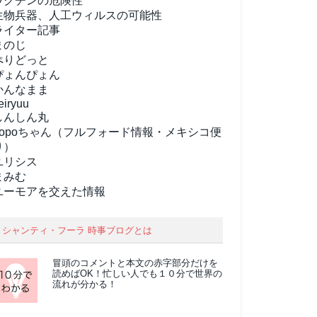
ワクチンの危険性
生物兵器、人工ウィルスの可能性
ライター記事
まのじ
ぺりどっと
ぴょんぴょん
かんなまま
eiryuu
しんしん丸
popoちゃん（フルフォード情報・メキシコ便
り）
ユリシス
まみむ
ユーモアを交えた情報
シャンティ・フーラ 時事ブログとは
冒頭のコメントと本文の
赤字部分
だけを
読めばOK！忙しい人でも１０分で世界の
流れが分かる！