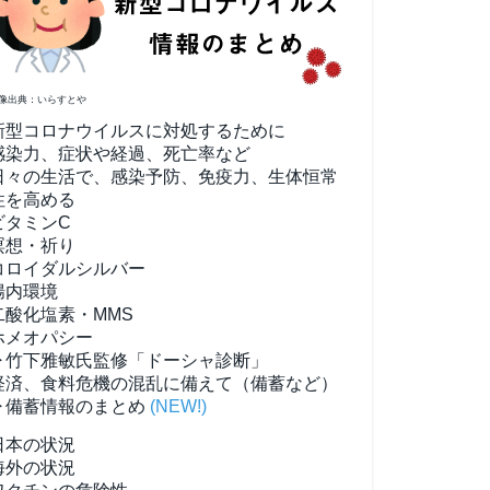
像出典：いらすとや
新型コロナウイルスに対処するために
感染力、症状や経過、死亡率など
日々の生活で、感染予防、免疫力、生体恒常
性を高める
ビタミンC
瞑想・祈り
コロイダルシルバー
腸内環境
二酸化塩素・MMS
ホメオパシー
▶竹下雅敏氏監修「ドーシャ診断」
経済、食料危機の混乱に備えて（備蓄など）
▶備蓄情報のまとめ
(NEW!)
日本の状況
海外の状況