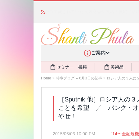
かつて愛されていた人気商品が復活！夏場に活躍す
ご案内
セミナー・書籍
美術品
Home
»
時事ブログ
»
6月3日の記事
»
ロシア人の３人に２
［Sputnik 他］ロシア
ことを希望 ／ バンク・オ
やせ！
2015/06/03 10:00 PM
'14〜金融危機