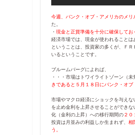
今週、バンク・オブ・アメリカのメリ
た。
・
現金と正貨準備を十分に確保してお
経済市場では、現金が使われることは
ということは、投資家の多くが、ＦＲ
いるということです。
ブルームバーグによれば、
・・・市場はトワイライトゾーン（未
きであると５月１８日にバンク・オブ
市場やマクロ経済にショックを与えな
を止め金利を上昇させることができな
化（金利の上昇）への移行期間の
２０
投資は月並みの利益しか生まれず、
相
う。