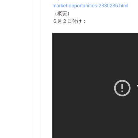
market-opportunities-2830286.html
（概要）
６月２日付け：