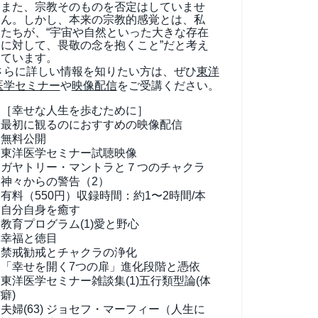
また、宗教そのものを否定はしていませ
ん。しかし、本来の宗教的感覚とは、私
たちが、“宇宙や自然といった大きな存在
に対して、畏敬の念を抱くこと”だと考え
ています。
さらに詳しい情報を知りたい方は、ぜひ
東洋
医学セミナー
や
映像配信
をご受講ください。
［幸せな人生を歩むために］
最初に観るのにおすすめの映像配信
無料公開
東洋医学セミナー試聴映像
ガヤトリー・マントラと７つのチャクラ
神々からの警告（2）
有料（550円）
収録時間：約1〜2時間/本
自分自身を癒す
教育プログラム(1)
愛と野心
幸福と徳目
禁戒勧戒とチャクラの浄化
「幸せを開く7つの扉」進化段階と憑依
東洋医学セミナー雑談集(1)
五行類型論(体
癖)
夫婦(63)
ジョセフ・マーフィー（人生に