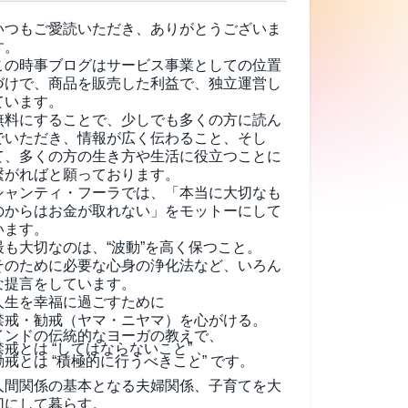
いつもご愛読いただき、ありがとうございま
す。
この時事ブログはサービス事業としての位置
づけで、商品を販売した利益で、独立運営し
ています。
無料にすることで、少しでも多くの方に読ん
でいただき、情報が広く伝わること、そし
て、
多くの方の生き方や生活に役立つことに
繋がればと願っております。
シャンティ・フーラでは、「本当に大切なも
のからはお金が取れない」をモットーにして
います。
最も大切なのは、“波動”を高く保つこと。
そのために必要な心身の浄化法など、いろん
な提言をしています。
人生を幸福に過ごすために
禁戒・勧戒（ヤマ・ニヤマ）を心がける。
インドの伝統的なヨーガの教えで、
禁戒とは “してはならないこと” 、
勧戒とは “積極的に行うべきこと” です。
人間関係の基本となる夫婦関係、子育てを大
切にして暮らす。