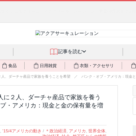
るジェルクリーム「アクアサーキュレーション」💖🏖️ 8月末までの
記事を読む
食品
日用雑貨
衣類・アクセサリ
人、ダーチャ産品で家族を養うことを希望 ／ バンク・オブ・アメリカ：現金と金の
人の３人に２人、ダーチャ産品で家族を養う
ブ・アメリカ：現金と金の保有量を増
,
'15/4アメリカの動き
/
＊政治経済
,
アメリカ
,
世界全体
,