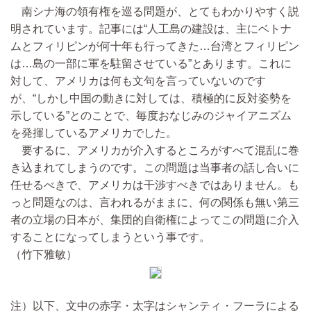
南シナ海の領有権を巡る問題が、とてもわかりやすく説
明されています。記事には“人工島の建設は、主にベトナ
ムとフィリピンが何十年も行ってきた…台湾とフィリピン
は…島の一部に軍を駐留させている”とあります。これに
対して、アメリカは何も文句を言っていないのです
が、“しかし中国の動きに対しては、積極的に反対姿勢を
示している”とのことで、毎度おなじみのジャイアニズム
を発揮しているアメリカでした。
要するに、アメリカが介入するところがすべて混乱に巻
き込まれてしまうのです。この問題は当事者の話し合いに
任せるべきで、アメリカは干渉すべきではありません。も
っと問題なのは、言われるがままに、何の関係も無い第三
者の立場の日本が、集団的自衛権によってこの問題に介入
することになってしまうという事です。
（竹下雅敏）
注）以下、文中の赤字・太字はシャンティ・フーラによる