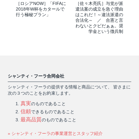
［ロシアNOW］「FIFAに
［佐々木亮氏］与党が派
2018年W杯をカタールで
遣法案の成立を急ぐ理由
行う極秘プラン」
はこれだ！～違法派遣の
合法化～ ／ 合憲と言
わないとクビだぁぁ。奨
学金という徴兵制
シャンティ・フーラ合同会社
シャンティ・フーラの提供する情報と商品について、 皆さまに
次の３つのことをお約束します。
真実
のものであること
信頼
できるものであること
最高品質
のものであること
» シャンティ・フーラの事業運営とスタッフ紹介