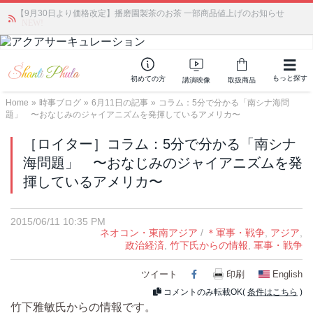
【9月30日より価格改定】播磨園製茶のお茶 一部商品値上げのお知らせ
かつて愛されていた人気商品が復活！夏場に活躍するジェルクリーム「アク
アサーキュレーション」💖🏖️ 8月末までの購入でポイント還元も✨
NEW!
もっと探す
初めての方
講演映像
取扱商品
Home
»
時事ブログ
»
6月11日の記事
»
コラム：5分で分かる「南シナ海問
題」 〜おなじみのジャイアニズムを発揮しているアメリカ〜
［ロイター］コラム：5分で分かる「南シナ
海問題」 〜おなじみのジャイアニズムを発
揮しているアメリカ〜
2015/06/11 10:35 PM
ネオコン・東南アジア
/
＊軍事・戦争
,
アジア
,
政治経済
,
竹下氏からの情報
,
軍事・戦争
ツイート
Facebook
印刷
English
コメントのみ転載OK(
条件はこちら
)
竹下雅敏氏からの情報です。