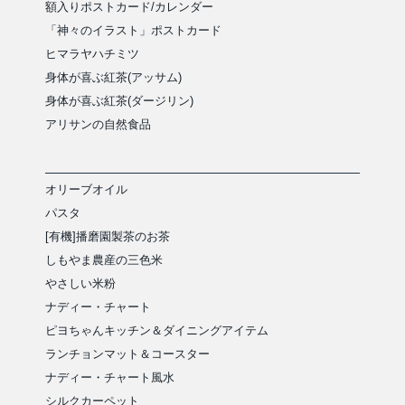
額入りポストカード/カレンダー
「神々のイラスト」ポストカード
ヒマラヤハチミツ
身体が喜ぶ紅茶(アッサム)
身体が喜ぶ紅茶(ダージリン)
アリサンの自然食品
オリーブオイル
パスタ
[有機]播磨園製茶のお茶
しもやま農産の三色米
やさしい米粉
ナディー・チャート
ピヨちゃんキッチン＆ダイニングアイテム
ランチョンマット＆コースター
ナディー・チャート風水
シルクカーペット