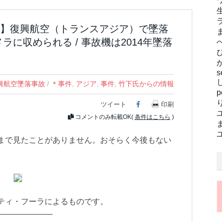
】復興航空（トランスアジア）で墜落
ラに収められる / 事故機は2014年墜落
s
復興航空墜落事故
/
＊事件
,
アジア
,
事件
,
竹下氏からの情報
ツイート
Facebook
印刷
コメントのみ転載OK(
条件はこちら
)
まで見たことがありません。おそらく今後もない
ティ・フーラによるものです。
———————