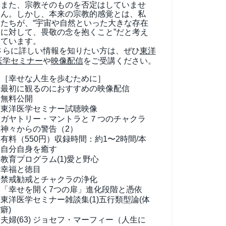
また、宗教そのものを否定はしていませ
ん。しかし、本来の宗教的感覚とは、私
たちが、“宇宙や自然といった大きな存在
に対して、畏敬の念を抱くこと”だと考え
ています。
さらに詳しい情報を知りたい方は、ぜひ
東洋
医学セミナー
や
映像配信
をご受講ください。
［幸せな人生を歩むために］
最初に観るのにおすすめの映像配信
無料公開
東洋医学セミナー試聴映像
ガヤトリー・マントラと７つのチャクラ
神々からの警告（2）
有料（550円）
収録時間：約1〜2時間/本
自分自身を癒す
教育プログラム(1)
愛と野心
幸福と徳目
禁戒勧戒とチャクラの浄化
「幸せを開く7つの扉」進化段階と憑依
東洋医学セミナー雑談集(1)
五行類型論(体
癖)
夫婦(63)
ジョセフ・マーフィー（人生に