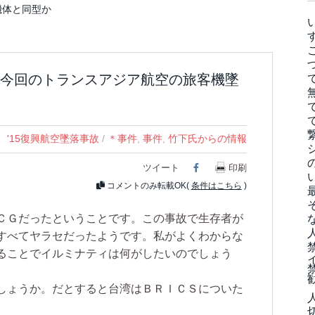
の機体と同型か
今回のトランスアジア航空の旅客機墜
'15復興航空墜落事故
/
＊事件
,
事件
,
竹下氏からの情報
ツイート
Facebook
印刷
コメントのみ転載OK(
条件はこちら
)
ＣＧだったということです。この事故で生存者が
すべてヤラセだったようです。私がよくわからな
ることでイルミナティは何がしたいのでしょう
しょうか。だとすると台湾はＢＲＩＣＳについた