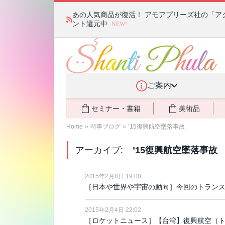
あの人気商品が復活！ アモアプリーズ社の「ア
ント還元中
NEW!
ご案内
セミナー・書籍
美術品
Home
»
時事ブログ
»
’15復興航空墜落事故
アーカイブ:
’15復興航空墜落事故
2015年2月8日 19:00
［日本や世界や宇宙の動向］今回のトラン
2015年2月4日 22:02
［ロケットニュース］【台湾】復興航空（ト