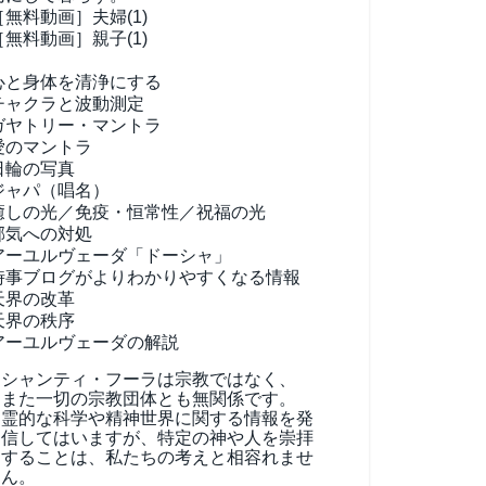
［無料動画］夫婦(1)
［無料動画］親子(1)
心と身体を清浄にする
チャクラと波動測定
ガヤトリー・マントラ
愛のマントラ
日輪の写真
ジャパ（唱名）
癒しの光／免疫・恒常性／祝福の光
邪気への対処
アーユルヴェーダ
「ドーシャ」
時事ブログがよりわかりやすくなる情報
天界の改革
天界の秩序
アーユルヴェーダの解説
シャンティ・フーラは宗教ではなく、
また一切の宗教団体とも無関係です。
霊的な科学や精神世界に関する情報を発
信してはいますが、特定の神や人を崇拝
することは、私たちの考えと相容れませ
ん。