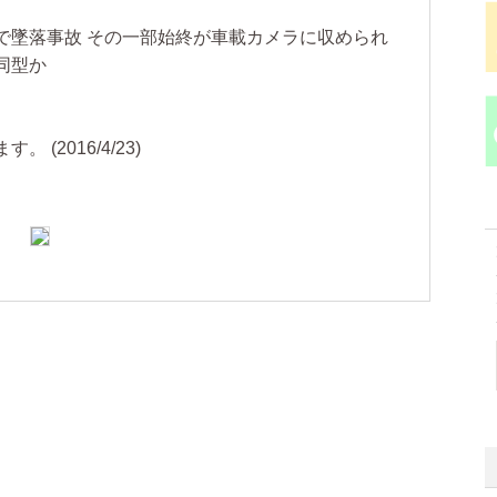
で墜落事故 その一部始終が車載カメラに収められ
と同型か
(2016/4/23)