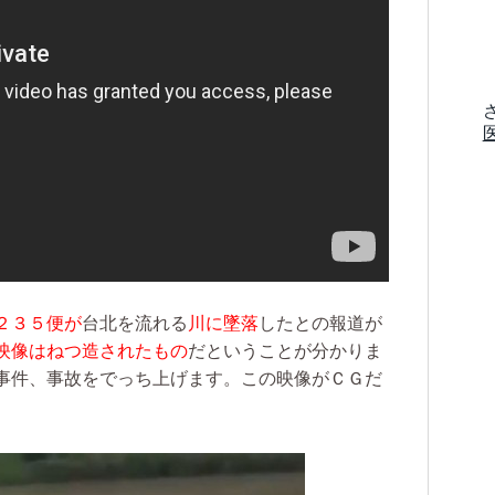
２３５便が
台北を流れる
川に墜落
したとの報道が
映像はねつ造されたもの
だということが分かりま
事件、事故をでっち上げます。この映像がＣＧだ
。