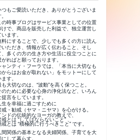
いつもご愛読いただき、ありがとうございま
す。
この時事ブログはサービス事業としての位置
づけで、商品を販売した利益で、独立運営し
ています。
無料にすることで、少しでも多くの方に読ん
でいただき、情報が広く伝わること、そし
て、
多くの方の生き方や生活に役立つことに
繋がればと願っております。
シャンティ・フーラでは、「本当に大切なも
のからはお金が取れない」をモットーにして
います。
最も大切なのは、“波動”を高く保つこと。
そのために必要な心身の浄化法など、いろん
な提言をしています。
人生を幸福に過ごすために
禁戒・勧戒（ヤマ・ニヤマ）を心がける。
インドの伝統的なヨーガの教えで、
禁戒とは “してはならないこと” 、
勧戒とは “積極的に行うべきこと” です。
人間関係の基本となる夫婦関係、子育てを大
切にして暮らす。