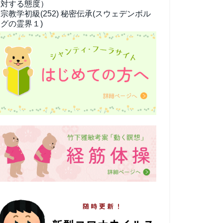
対する態度）
宗教学
初級(252) 秘密伝承(スウェデンボル
グの霊界１)