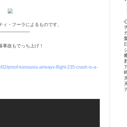
ティ・フーラによるものです。
———————
落事故もでっち上げ！
02/proof-transasia-airways-flight-235-crash-is-a-