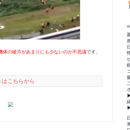
画
機体の破片があまりにも少ないのが不思議
です。
。
続きはこちらから