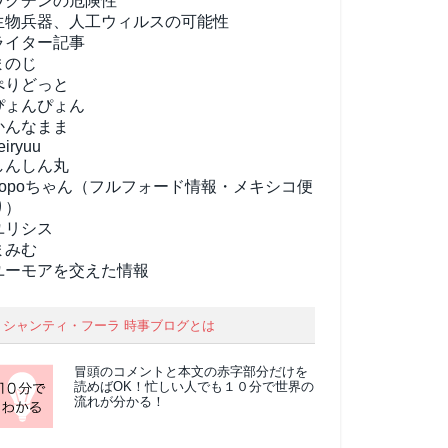
ワクチンの危険性
生物兵器、人工ウィルスの可能性
ライター記事
まのじ
ぺりどっと
ぴょんぴょん
かんなまま
eiryuu
しんしん丸
popoちゃん（フルフォード情報・メキシコ便
り）
ユリシス
まみむ
ユーモアを交えた情報
シャンティ・フーラ 時事ブログとは
冒頭のコメントと本文の
赤字部分
だけを
読めばOK！忙しい人でも１０分で世界の
流れが分かる！