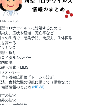
像出典：いらすとや
新型コロナウイルスに対処するために
感染力、症状や経過、死亡率など
日々の生活で、感染予防、免疫力、生体恒常
性を高める
ビタミンC
瞑想・祈り
コロイダルシルバー
腸内環境
二酸化塩素・MMS
ホメオパシー
▶竹下雅敏氏監修「ドーシャ診断」
経済、食料危機の混乱に備えて（備蓄など）
▶備蓄情報のまとめ
(NEW!)
日本の状況
海外の状況