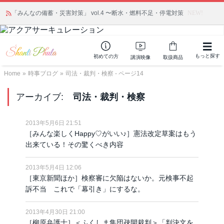
「みんなの備蓄・災害対策」 vol.4 〜断水・燃料不足・停電対策
NEW!
もっと探す
初めての方
講演映像
取扱商品
Home
»
時事ブログ
»
司法・裁判・検察 - ページ14
アーカイブ:
司法・裁判・検察
2013年5月6日 21:51
［みんな楽しくHappy♡がいい♪］憲法改定草案はもう
出来ている！その驚くべき内容
2013年5月4日 12:06
［東京新聞ほか］検察審に欠陥はないか。元検事不起
訴不当 これで「幕引き」にするな。
2013年4月30日 21:00
［柳原弁護士］＜ふくしま集団疎開裁判＞「判決文を