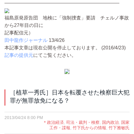
————————————————————————
福島原発原告団 地検に「強制捜査」要請 チェルノ事故
から27年目の日に
記事配信元）
田中龍作ジャーナル
13/4/26
本記事文章は現在公開を停止しております。 (2016/4/23)
記事の提供元
にてご覧ください。
［植草一秀氏］日本を転覆させた検察巨大犯
罪が無罪放免になる？
2013/04/24 8:00 PM
＊政治経済
,
司法・裁判・検察
,
国内政治
,
国家
工作・諜報
,
竹下氏からの情報
,
竹下雅敏氏