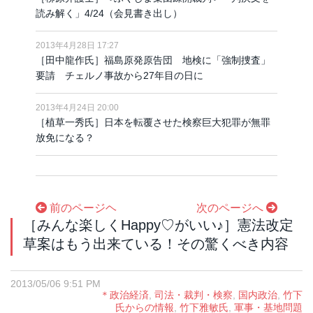
読み解く」4/24（会見書き出し）
2013年4月28日 17:27
［田中龍作氏］福島原発原告団 地検に「強制捜査」
要請 チェルノ事故から27年目の日に
2013年4月24日 20:00
［植草一秀氏］日本を転覆させた検察巨大犯罪が無罪
放免になる？
前のページヘ
次のページへ
［みんな楽しくHappy♡がいい♪］憲法改定
草案はもう出来ている！その驚くべき内容
2013/05/06 9:51 PM
＊政治経済
,
司法・裁判・検察
,
国内政治
,
竹下
氏からの情報
,
竹下雅敏氏
,
軍事・基地問題