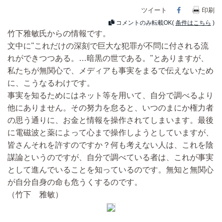
ツイート
Facebook
印刷
コメントのみ転載OK(
条件はこちら
)
竹下雅敏氏からの情報です。
文中に"これだけの深刻で巨大な犯罪が不問に付される流
れができつつある。…暗黒の世である。"とありますが、
私たちが無関心で、メディアも事実をまるで伝えないため
に、こうなるわけです。
事実を知るためにはネット等を用いて、自分で調べるより
他にありません。その努力を怠ると、いつのまにか権力者
の思う通りに、お金と情報を操作されてしまいます。最後
に電磁波と薬によって心まで操作しようとしていますが、
皆さんそれを許すのですか？何も考えない人は、これを陰
謀論というのですが、自分で調べている者は、これが事実
として進んでいることを知っているのです。無知と無関心
が自分自身の命も危うくするのです。
（竹下 雅敏）