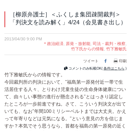
［柳原弁護士］＜ふくしま集団疎開裁判＞
「判決文を読み解く」4/24（会見書き出し）
2013/04/30 9:00 PM
＊政治経済
,
原発・放射能
,
司法・裁判・検察
,
竹下氏からの情報
,
竹下雅敏氏
ツイート
Facebook
印刷
コメントのみ転載OK(
条件はこちら
)
竹下雅敏氏からの情報です。
今回裁判所の判決において、"福島第一原発付近一帯で生
活居住する人々、とりわけ児童生徒の生命身体健康につい
て、由々しい事態の進行が懸念される"とはっきり認定し
たところが一歩前進ですね。さて、こういう判決文が出て
いても、なお"年間100ミリシーベルトまでは大丈夫。かえ
って年寄りなどは元気になる。"という意見の方を信じま
すか？本気でそう思うなら、首都を福島の第一原発の近く