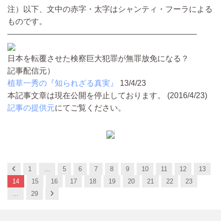
注）以下、文中の赤字・太字はシャンティ・フーラによる
ものです。
————————————————————————
日本を転覆させた検察巨大犯罪が無罪放免になる？
記事配信元）
植草一秀の『知られざる真実』
13/4/23
本記事文章は現在公開を停止しております。 (2016/4/23)
記事の提供元
にてご覧ください。
Previous
1
…
5
6
7
8
9
10
11
12
13
14
15
16
17
18
19
20
21
22
23
Next
…
29