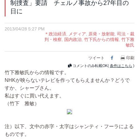
制捜査」要請 チェルノ事故から27年目の
日に
2013/04/28 5:27 PM
＊政治経済
,
メディア
,
原発・放射能
,
司法・裁
判・検察
,
国内政治
,
竹下氏からの情報
,
竹下雅
敏氏
ツイート
Facebook
印刷
コメントのみ転載OK(
条件はこちら
)
竹下雅敏氏からの情報です。
NHKが映らないテレビを作ってもらえませんか？どうで
すか、シャープさん。
私はすぐに買い代えます。
（竹下 雅敏）
注）以下、文中の赤字・太字はシャンティ・フーラによる
ものです。