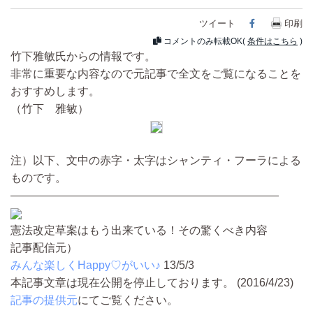
ツイート
Facebook
印刷
コメントのみ転載OK(
条件はこちら
)
竹下雅敏氏からの情報です。
非常に重要な内容なので元記事で全文をご覧になることを
おすすめします。
（竹下 雅敏）
注）以下、文中の赤字・太字はシャンティ・フーラによる
ものです。
————————————————————————
憲法改定草案はもう出来ている！その驚くべき内容
記事配信元）
みんな楽しくHappy♡がいい♪
13/5/3
本記事文章は現在公開を停止しております。 (2016/4/23)
記事の提供元
にてご覧ください。