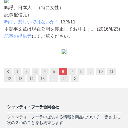
嗚呼、日本人！（特に女性）
記事配信元）
嗚呼、悲しいではないか！
13/8/11
本記事文章は現在公開を停止しております。 (2016/4/23)
記事の提供元
にてご覧ください。
Previous
1
2
3
4
5
6
7
8
9
10
11
Next
12
13
14
15
…
42
シャンティ・フーラ合同会社
シャンティ・フーラの提供する情報と商品について、 皆さまに
次の３つのことをお約束します。