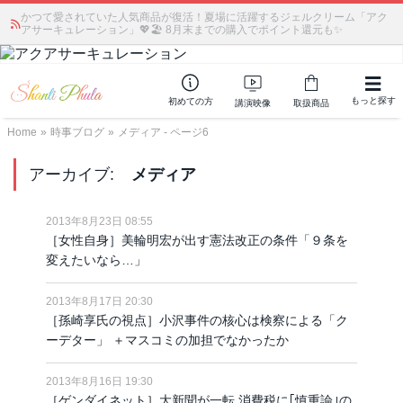
かつて愛されていた人気商品が復活！夏場に活躍するジェルクリーム「アク
アサーキュレーション」💖🏖️ 8月末までの購入でポイント還元も✨
もっと探す
初めての方
講演映像
取扱商品
Home
»
時事ブログ
»
メディア - ページ6
アーカイブ:
メディア
2013年8月23日 08:55
［女性自身］美輪明宏が出す憲法改正の条件「９条を
変えたいなら…」
2013年8月17日 20:30
［孫崎享氏の視点］小沢事件の核心は検察による「ク
ーデター」 ＋マスコミの加担でなかったか
2013年8月16日 19:30
［ゲンダイネット］大新聞が一転 消費税に｢慎重論｣の