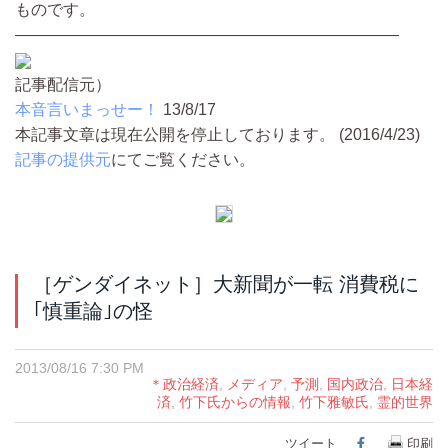
ものです。
————————————————————————
記事配信元）
本音言いまっせー！
13/8/17
本記事文章は現在公開を停止しております。 (2016/4/23)
記事の提供元
にてご覧ください。
［ゲンダイネット］大新聞が一転 消費税に
｢慎重論｣の怪
2013/08/16 7:30 PM
＊政治経済
,
メディア
,
予測
,
国内政治
,
日本経
済
,
竹下氏からの情報
,
竹下雅敏氏
,
霊的世界
ツイート
Facebook
印刷