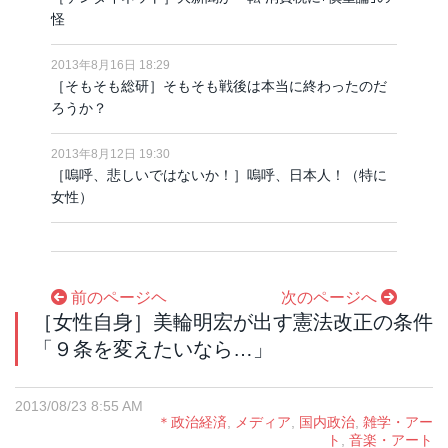
怪
2013年8月16日 18:29
［そもそも総研］そもそも戦後は本当に終わったのだ
ろうか？
2013年8月12日 19:30
［嗚呼、悲しいではないか！］嗚呼、日本人！（特に
女性）
前のページヘ
次のページへ
［女性自身］美輪明宏が出す憲法改正の条件
「９条を変えたいなら…」
2013/08/23 8:55 AM
＊政治経済
,
メディア
,
国内政治
,
雑学・アー
ト
,
音楽・アート