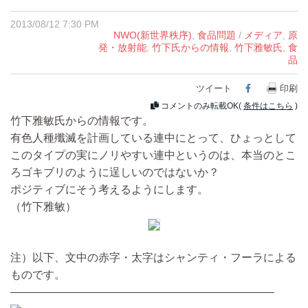
2013/08/12 7:30 PM
NWO(新世界秩序)
,
食品問題
/
メディア
,
原
発・放射能
,
竹下氏からの情報
,
竹下雅敏氏
,
食
品
ツイート
Facebook
印刷
コメントのみ転載OK(
条件はこちら
)
竹下雅敏氏からの情報です。
有色人種殲滅を計画している連中にとって、ひょっとして
このタイプの実にノリやすい連中というのは、本当のとこ
ろゴキブリのように逞しいのではないか？
ポジティブにそう考えるようにします。
（竹下雅敏）
注）以下、文中の赤字・太字はシャンティ・フーラによる
ものです。
————————————————————————