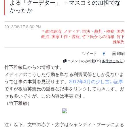
よる「クーデター」 ＋マスコミの加担でな
かったか
2013/08/17 8:30 PM
＊政治経済
,
メディア
,
司法・裁判・検察
,
国内
政治
,
国家工作・諜報
,
竹下氏からの情報
,
竹下
雅敏氏
ツイート
Facebook
印刷
コメントのみ転載OK(
条件はこちら
)
竹下雅敏氏からの情報です。
メディアのこうした行動を単なる利害関係としか見ないよ
うでは事の本質を見誤ります。
2012年3月の少し古い記事
ですが板垣英憲氏の重要な記事をリンクしておきます。ガ
セも多いですが、この内容は事実です。
（竹下雅敏）
注）以下、文中の赤字・太字はシャンティ・フーラによる