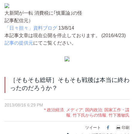
大新聞が一転 消費税に｢慎重論｣の怪
記事配信元）
「日々担々」資料ブログ
13/8/14
本記事文章は現在公開を停止しております。 (2016/4/23)
記事の提供元
にてご覧ください。
［そもそも総研］そもそも戦後は本当に終わ
ったのだろうか？
2013/08/16 6:29 PM
＊政治経済
,
メディア
,
国内政治
,
国家工作・諜
報
,
竹下氏からの情報
,
竹下雅敏氏
ツイート
Facebook
印刷