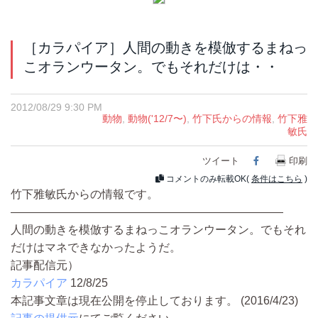
［カラパイア］人間の動きを模倣するまねっ
こオランウータン。でもそれだけは・・
2012/08/29 9:30 PM
動物
,
動物('12/7〜)
,
竹下氏からの情報
,
竹下雅
敏氏
ツイート
Facebook
印刷
コメントのみ転載OK(
条件はこちら
)
竹下雅敏氏からの情報です。
————————————————————————
人間の動きを模倣するまねっこオランウータン。でもそれ
だけはマネできなかったようだ。
記事配信元）
カラパイア
12/8/25
本記事文章は現在公開を停止しております。 (2016/4/23)