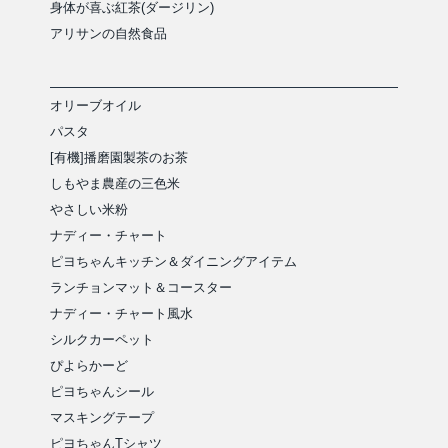
身体が喜ぶ紅茶(ダージリン)
アリサンの自然食品
オリーブオイル
パスタ
[有機]播磨園製茶のお茶
しもやま農産の三色米
やさしい米粉
ナディー・チャート
ピヨちゃんキッチン＆ダイニングアイテム
ランチョンマット＆コースター
ナディー・チャート風水
シルクカーペット
ぴよらかーど
ピヨちゃんシール
マスキングテープ
ピヨちゃんTシャツ