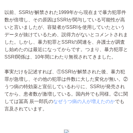
以前、SSRIが解禁された1999年から現在まで暴力犯罪件
数­が倍増し、その原因はSSRIが関与している可能性が高
いと言い­ましたが、容疑者がSSRIを使用していたという
データが抜けて­いるため、説得力がないとコメントされま
した。しかし、暴力犯罪­とSSRIの関連を、弁護士が調査
し始めたのは最近になってから­です。つまり、暴力犯罪と
SSRI関係は、10年間にわたり無視­されてきました。
事実だけを記述すれば、①SSRIが解禁された後、暴力犯
罪が急­増し、その他の犯罪は件数に大した変化が無い。②
うつ病の特効薬­と宣伝しているわりに、SSRIが発売され
てから、患者数が激増­している。国内外でも同様。②に関
しては冨高 辰一郎氏の
なぜうつ病の人が増えたのか
でも
言及されています。