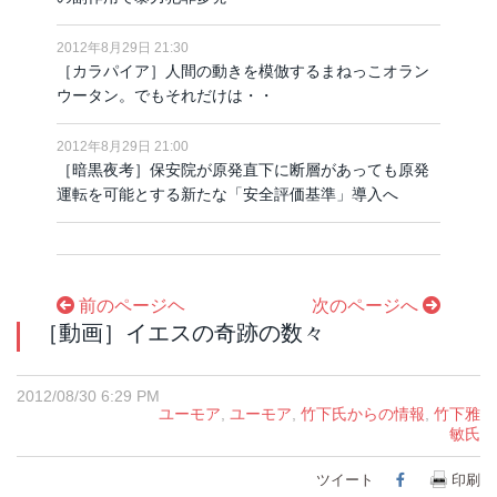
2012年8月29日 21:30
［カラパイア］人間の動きを模倣するまねっこオラン
ウータン。でもそれだけは・・
2012年8月29日 21:00
［暗黒夜考］保安院が原発直下に断層があっても原発
運転を可能とする新たな「安全評価基準」導入へ
前のページヘ
次のページへ
［動画］イエスの奇跡の数々
2012/08/30 6:29 PM
ユーモア
,
ユーモア
,
竹下氏からの情報
,
竹下雅
敏氏
ツイート
Facebook
印刷