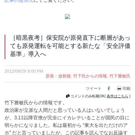
記事の提供元
にてご覧ください。
［暗黒夜考］保安院が原発直下に断層があっ
ても原発運転を可能とする新たな「安全評価
基準」導入へ
2012/08/29 9:00 PM
原発・放射能
,
竹下氏からの情報
,
竹下雅敏氏
ツイート
Facebook
印刷
コメントのみ転載OK(
条件はこちら
)
竹下雅敏氏からの情報です。
政治家が立派な人間だと思っている人はいないでしょう
が、3.11以降官僚が完全にイカレテいることが国民の目に
明らかになりました。私は最初から “東大を出ただけのア
ホ” だと言っていましたが、この記事を読んでなお反論す