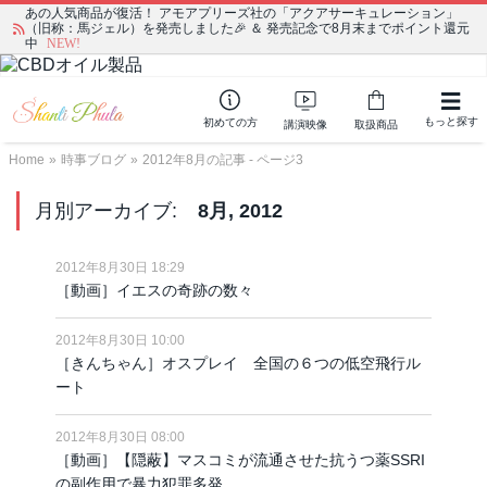
あの人気商品が復活！ アモアプリーズ社の「アクアサーキュレーション」
（旧称：馬ジェル）を発売しました🎉 ＆ 発売記念で8月末までポイント還元
中
NEW!
もっと探す
初めての方
講演映像
取扱商品
Home
»
時事ブログ
»
2012年8月の記事 - ページ3
月別アーカイブ:
8月, 2012
2012年8月30日 18:29
［動画］イエスの奇跡の数々
2012年8月30日 10:00
［きんちゃん］オスプレイ 全国の６つの低空飛行ル
ート
2012年8月30日 08:00
［動画］【隠蔽】マスコミが流通させた抗うつ薬SSRI
の副作用で暴力犯罪多発