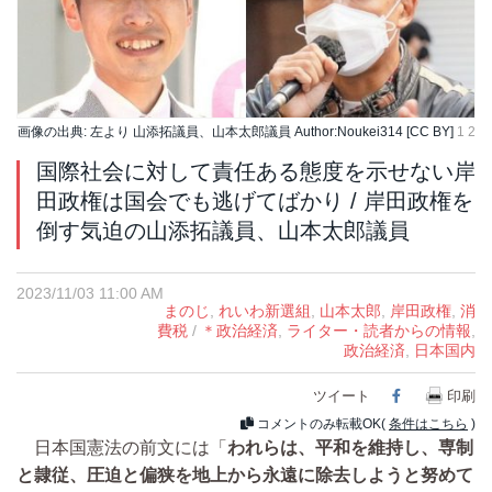
画像の出典: 左より 山添拓議員、山本太郎議員 Author:Noukei314 [CC BY]
1
2
国際社会に対して責任ある態度を示せない岸
田政権は国会でも逃げてばかり / 岸田政権を
倒す気迫の山添拓議員、山本太郎議員
2023/11/03 11:00 AM
まのじ
,
れいわ新選組
,
山本太郎
,
岸田政権
,
消
費税
/
＊政治経済
,
ライター・読者からの情報
,
政治経済
,
日本国内
ツイート
Facebook
印刷
コメントのみ転載OK(
条件はこちら
)
日本国憲法の前文には「
われらは、平和を維持し、専制
と隷従、圧迫と偏狭を地上から永遠に除去しようと努めて