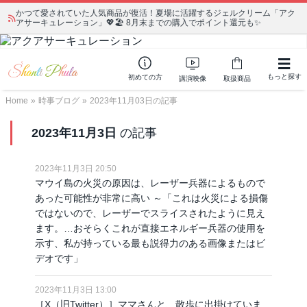
かつて愛されていた人気商品が復活！夏場に活躍するジェルクリーム「アク
アサーキュレーション」💖🏖️ 8月末までの購入でポイント還元も✨
もっと探す
初めての方
講演映像
取扱商品
Home
»
時事ブログ
»
2023年11月03日の記事
2023年11月3日
の記事
2023年11月3日 20:50
マウイ島の火災の原因は、レーザー兵器によるもので
あった可能性が非常に高い ～「これは火災による損傷
ではないので、レーザーでスライスされたように見え
ます。…おそらくこれが直接エネルギー兵器の使用を
示す、私が持っている最も説得力のある画像またはビ
デオです」
2023年11月3日 13:00
［X（旧Twitter）］ママさんと、散歩に出掛けていま