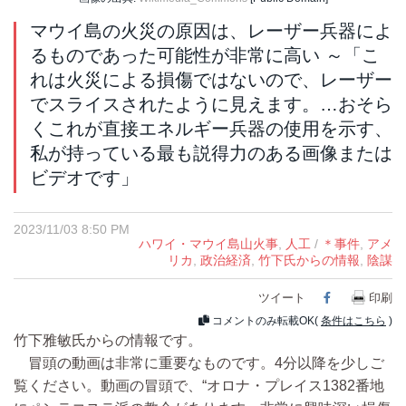
マウイ島の火災の原因は、レーザー兵器によ
るものであった可能性が非常に高い ～「こ
れは火災による損傷ではないので、レーザー
でスライスされたように見えます。…おそら
くこれが直接エネルギー兵器の使用を示す、
私が持っている最も説得力のある画像または
ビデオです」
2023/11/03 8:50 PM
ハワイ・マウイ島山火事
,
人工
/
＊事件
,
アメ
リカ
,
政治経済
,
竹下氏からの情報
,
陰謀
ツイート
Facebook
印刷
コメントのみ転載OK(
条件はこちら
)
竹下雅敏氏からの情報です。
冒頭の動画は非常に重要なものです。4分以降を少しご
覧ください。動画の冒頭で、“オロナ・プレイス1382番地