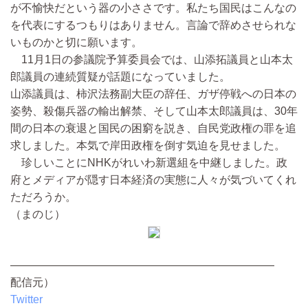
が不愉快だという器の小ささです。私たち国民はこんなの
を代表にするつもりはありません。言論で辞めさせられな
いものかと切に願います。
11月1日の参議院予算委員会では、山添拓議員と山本太
郎議員の連続質疑が話題になっていました。
山添議員は、柿沢法務副大臣の辞任、ガザ停戦への日本の
姿勢、殺傷兵器の輸出解禁、そして山本太郎議員は、30年
間の日本の衰退と国民の困窮を説き、自民党政権の罪を追
求しました。本気で岸田政権を倒す気迫を見せました。
珍しいことにNHKがれいわ新選組を中継しました。政
府とメディアが隠す日本経済の実態に人々が気づいてくれ
ただろうか。
（まのじ）
————————————————————————
配信元）
Twitter