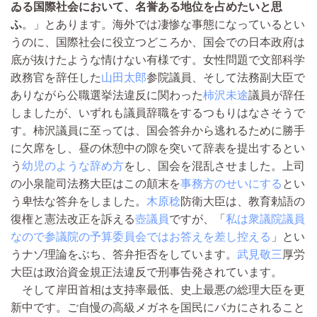
ゐる国際社会において、名誉ある地位を占めたいと思
ふ
。」とあります。海外では凄惨な事態になっているとい
うのに、国際社会に役立つどころか、国会での日本政府は
底が抜けたような情けない有様です。女性問題で文部科学
政務官を辞任した
山田太郎
参院議員、そして法務副大臣で
ありながら公職選挙法違反に関わった
柿沢未途
議員が辞任
しましたが、いずれも議員辞職をするつもりはなさそうで
す。柿沢議員に至っては、国会答弁から逃れるために勝手
に欠席をし、昼の休憩中の隙を突いて辞表を提出するとい
う
幼児のような辞め方
をし、国会を混乱させました。上司
の小泉龍司法務大臣はこの顛末を
事務方のせいにする
とい
う卑怯な答弁をしました。
木原稔
防衛大臣は、教育勅語の
復権と憲法改正を訴える
壺議員
ですが、「
私は衆議院議員
なので参議院の予算委員会ではお答えを差し控える
」とい
うナゾ理論をぶち、答弁拒否をしています。
武見敬三
厚労
大臣は政治資金規正法違反で刑事告発されています。
そして岸田首相は支持率最低、史上最悪の総理大臣を更
新中です。ご自慢の高級メガネを国民にバカにされること