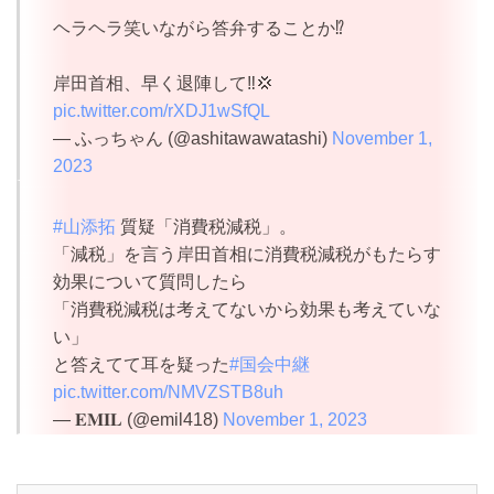
ヘラヘラ笑いながら答弁することか⁉️
岸田首相、早く退陣して‼️💢
pic.twitter.com/rXDJ1wSfQL
— ふっちゃん (@ashitawawatashi)
November 1,
2023
#山添拓
質疑「消費税減税」。
「減税」を言う岸田首相に消費税減税がもたらす
効果について質問したら
「消費税減税は考えてないから効果も考えていな
い」
と答えてて耳を疑った
#国会中継
pic.twitter.com/NMVZSTB8uh
— 𝐄𝐌𝐈𝐋 (@emil418)
November 1, 2023