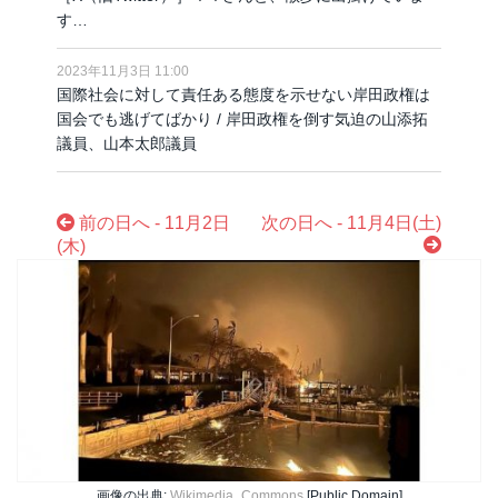
す…
2023年11月3日 11:00
国際社会に対して責任ある態度を示せない岸田政権は
国会でも逃げてばかり / 岸田政権を倒す気迫の山添拓
議員、山本太郎議員
前の日へ - 11月2日
次の日へ - 11月4日(土)
(木)
画像の出典:
Wikimedia_Commons
[Public Domain]