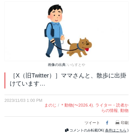
画像の出典:
いらすとや
［X（旧Twitter）］ママさんと、散歩に出掛
けています…
2023/11/03 1:00 PM
まのじ
/
＊動物(〜2026.4)
,
ライター・読者か
らの情報
,
動物
ツイート
Facebook
印刷
コメントのみ転載OK(
条件はこちら
)