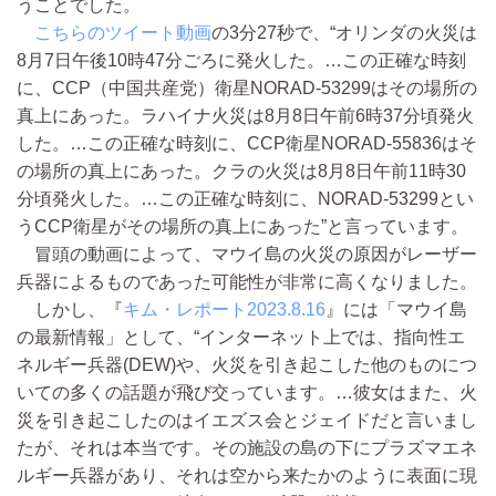
うことでした。
こちらのツイート動画
の3分27秒で、“オリンダの火災は
8月7日午後10時47分ごろに発火した。…この正確な時刻
に、CCP（中国共産党）衛星NORAD-53299はその場所の
真上にあった。ラハイナ火災は8月8日午前6時37分頃発火
した。…この正確な時刻に、CCP衛星NORAD-55836はそ
の場所の真上にあった。クラの火災は8月8日午前11時30
分頃発火した。…この正確な時刻に、NORAD-53299とい
うCCP衛星がその場所の真上にあった”と言っています。
冒頭の動画によって、マウイ島の火災の原因がレーザー
兵器によるものであった可能性が非常に高くなりました。
しかし、『
キム・レポート2023.8.16
』には「マウイ島
の最新情報」として、“インターネット上では、指向性エ
ネルギー兵器(DEW)や、火災を引き起こした他のものにつ
いての多くの話題が飛び交っています。…彼女はまた、火
災を引き起こしたのはイエズス会とジェイドだと言いまし
たが、それは本当です。その施設の島の下にプラズマエネ
ルギー兵器があり、それは空から来たかのように表面に現