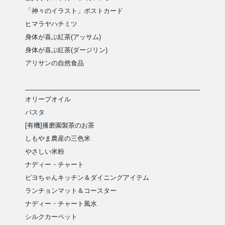
「神々のイラスト」ポストカード
ヒマラヤハチミツ
身体が喜ぶ紅茶(アッサム)
身体が喜ぶ紅茶(ダージリン)
アリサンの自然食品
オリーブオイル
パスタ
[有機]播磨園製茶のお茶
しもやま農産の三色米
やさしい米粉
ナディー・チャート
ピヨちゃんキッチン＆ダイニングアイテム
ランチョンマット＆コースター
ナディー・チャート風水
シルクカーペット