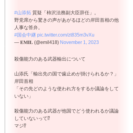
#山添拓
質疑「柿沢法務副大臣辞任」。
野党席から驚きの声があがるほどの岸田首相の他
人事な答弁。
#国会中継
pic.twitter.com/zt835m3vXu
— 𝐄𝐌𝐈𝐋 (@emil418)
November 1, 2023
殺傷能力のある武器輸出について
山添氏「輸出先の国で歯止めが掛けられるか？」
岸田首相
「その先どのような使われ方をするか議論をして
いない」
殺傷能力のある武器が他国でどう使われるか議論
していないって⁉️
マジ⁉️