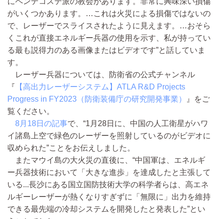
にペンテコステ派の教会があります。非常に興味深い損傷
がいくつかあります。…これは火災による損傷ではないの
で、レーザーでスライスされたように見えます。…おそら
くこれが直接エネルギー兵器の使用を示す、私が持ってい
る最も説得力のある画像またはビデオです”と話していま
す。
レーザー兵器については、防衛省の公式チャンネル
『
【高出力レーザーシステム】ATLA R&D Projects
Progress in FY2023（防衛装備庁の研究開発事業）
』をご
覧ください。
8月18日の記事
で、“1月28日に、中国の人工衛星がハワ
イ諸島上空で緑色のレーザーを照射しているのがビデオに
収められた”ことをお伝えしました。
またマウイ島の大火災の直後に、“中国軍は、エネルギ
ー兵器技術において「大きな進歩」を達成したと主張して
いる...長沙にある国立国防技術大学の科学者らは、高エネ
ルギーレーザーが熱くなりすぎずに「無限に」出力を維持
できる最先端の冷却システムを開発したと発表した”とい