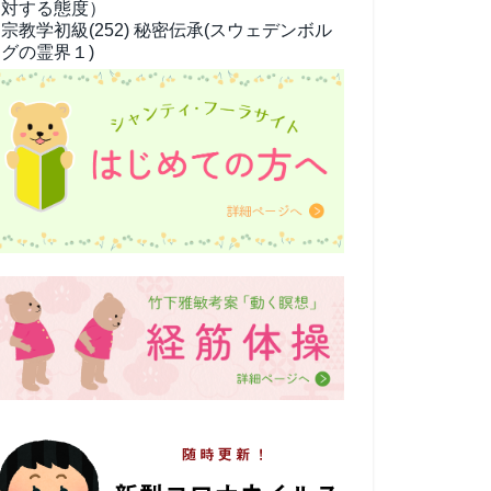
対する態度）
宗教学
初級(252) 秘密伝承(スウェデンボル
グの霊界１)