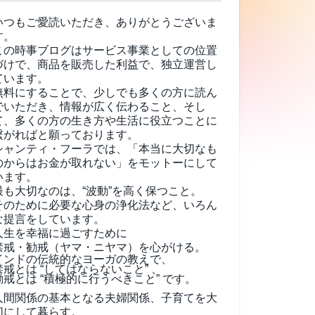
いつもご愛読いただき、ありがとうございま
す。
この時事ブログはサービス事業としての位置
づけで、商品を販売した利益で、独立運営し
ています。
無料にすることで、少しでも多くの方に読ん
でいただき、情報が広く伝わること、そし
て、
多くの方の生き方や生活に役立つことに
繋がればと願っております。
シャンティ・フーラでは、「本当に大切なも
のからはお金が取れない」をモットーにして
います。
最も大切なのは、“波動”を高く保つこと。
そのために必要な心身の浄化法など、いろん
な提言をしています。
人生を幸福に過ごすために
禁戒・勧戒（ヤマ・ニヤマ）を心がける。
インドの伝統的なヨーガの教えで、
禁戒とは “してはならないこと” 、
勧戒とは “積極的に行うべきこと” です。
人間関係の基本となる夫婦関係、子育てを大
切にして暮らす。