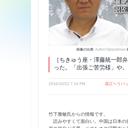
画像の出典:
Author:Ogiyoshisan
［ちきゅう座・澤藤統一郎弁
った。「出張ご苦労様」や。
2016/10/22 7:24 PM
高江ヘリパ
竹下雅敏氏からの情報です。
読みやすくて面白い。中国は日本の