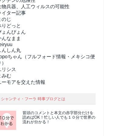
ワクチンの危険性
生物兵器、人工ウィルスの可能性
ライター記事
まのじ
ぺりどっと
ぴょんぴょん
かんなまま
eiryuu
しんしん丸
popoちゃん（フルフォード情報・メキシコ便
り）
ユリシス
まみむ
ユーモアを交えた情報
シャンティ・フーラ 時事ブログとは
冒頭のコメントと本文の
赤字部分
だけを
読めばOK！忙しい人でも１０分で世界の
流れが分かる！