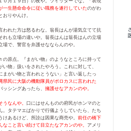
１０月１９日）の夜や。ツイッターでな。「表現
が一生懸命命令に従い職務を遂行していた
のがわ
とおりやんけ。
言われた方は怒るわな。翁長はんが湯気立てて抗
それも立場の違いや。翁長はんは翁長はんの立場
立場で、警官を弁護せなならんのや。
々の原点。『まがい物』のようなところに持って
がい物」扱いをされたやろう。これに対して、
にまがい物と言われとうない」と言い返したっ
縄県民に大阪の機動隊員がポロカスに言われた
バッシングあったら、
擁護せなアカンのや。
そうなんや。
口にはせんものの府民がホンマのと
ん。タテマエばかりで行儀ようしていたら、たち
うけあるけど、所詮は因果な商売や。
前任の橋下
んなこと言い続けて目立たなアカンのや。
アメリ