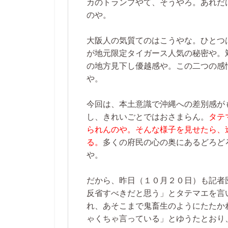
カのトランプやて、そうやろ。あれだ
のや。
大阪人の気質てのはこうやな。ひとつ
が地元限定タイガース人気の秘密や。
の地方見下し優越感や。この二つの感
や。
今回は、本土意識で沖縄への差別感が
し、きれいごとではおさまらん。
タテ
られんのや。そんな様子を見せたら、
る。
多くの府民の心の奥にあるどろど
や。
だから、昨日（１０月２０日）も記者
反省すべきだと思う」とタテマエを言
れ、あそこまで鬼畜生のようにたたか
ゃくちゃ言っている」とゆうたとおり