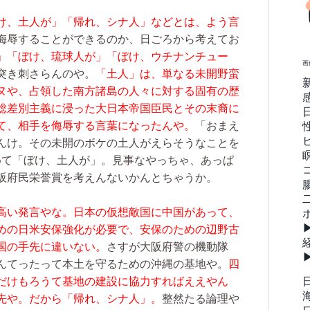
け、土人が」「帰れ、シナ人」などとは、よう言
侮辱することができるのか、日ごろから考えてお
」「ぼけ、琉球人が」「ぼけ、ウチナンチュー
画
突き刺さらんのや。
「土人」は、単なる未開野蛮
ヌや、占領した南方諸島の人々に対する固有の歴
総差別主義に浸った大日本帝国臣民とその末裔に
て、相手を侮辱する言葉になったんや。
「おまえ
んけ。その未開のボケの土人がえらそうなことを
めて「ぼけ、土人が」。見事なやっちゃ、あっぱ
阪府民栄誉賞を考えんないかんとちゃうか。
高い発言やな。日本の仮想敵国に中国があって、
めの日米安保強化が必要で、安保のための辺野古
国の手先に違いない。
さすが大阪府警の機動隊
んてったって本土を守るための沖縄の基地や。
四
だけもろうて基地の建設に協力すればええやん
先や。だから「帰れ、シナ人」。
整然たる論理や