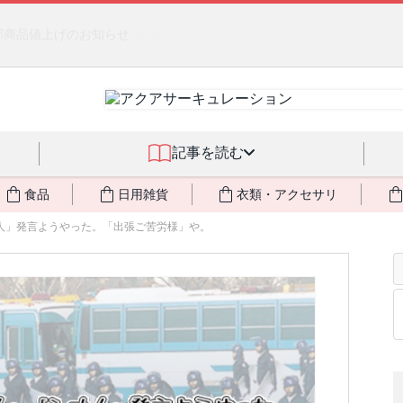
るジェルクリーム「アクアサーキュレーション」💖🏖️ 8月末までの
記事を読む
食品
日用雑貨
衣類・アクセサリ
人」発言ようやった。「出張ご苦労様」や。