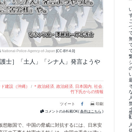
&
National-Police-Agency-of-Japan
[CC-BY-4.0]
護士］「土人」「シナ人」発言ようや
ッド建設（沖縄）
/
＊政治経済
,
政治経済
,
日本国内
,
社会
,
竹下氏からの情報
ツイート
Facebook
印刷
コメントのみ転載OK(
条件はこちら
)
仮想敵国で、中国の脅威に対抗するには、日米安