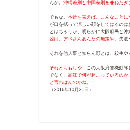
んか。
沖縄差別と中国差別を兼ねたダ
でもな。
本音を言えば、こんなことに
が口を拭って涼しい顔をしてはるのは
とはちゃうが、明らかに大阪府民と沖
凶は、アベさんあんたの無策や。
失敗
それを他人事と知らん顔とは、殺生や
それとももしや、
この大阪府警機動隊
でなく、
高江で何が起こっているのか
と言わはんのかね。
（2016年10月21日）