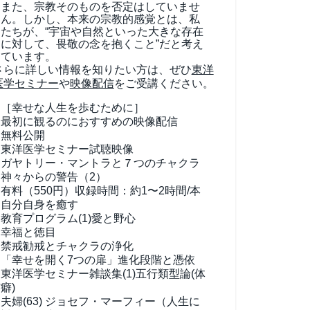
また、宗教そのものを否定はしていませ
ん。しかし、本来の宗教的感覚とは、私
たちが、“宇宙や自然といった大きな存在
に対して、畏敬の念を抱くこと”だと考え
ています。
さらに詳しい情報を知りたい方は、ぜひ
東洋
医学セミナー
や
映像配信
をご受講ください。
［幸せな人生を歩むために］
最初に観るのにおすすめの映像配信
無料公開
東洋医学セミナー試聴映像
ガヤトリー・マントラと７つのチャクラ
神々からの警告（2）
有料（550円）
収録時間：約1〜2時間/本
自分自身を癒す
教育プログラム(1)
愛と野心
幸福と徳目
禁戒勧戒とチャクラの浄化
「幸せを開く7つの扉」進化段階と憑依
東洋医学セミナー雑談集(1)
五行類型論(体
癖)
夫婦(63)
ジョセフ・マーフィー（人生に