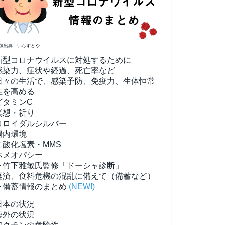
像出典：いらすとや
新型コロナウイルスに対処するために
感染力、症状や経過、死亡率など
日々の生活で、感染予防、免疫力、生体恒常
性を高める
ビタミンC
瞑想・祈り
コロイダルシルバー
腸内環境
二酸化塩素・MMS
ホメオパシー
▶竹下雅敏氏監修「ドーシャ診断」
経済、食料危機の混乱に備えて（備蓄など）
▶備蓄情報のまとめ
(NEW!)
日本の状況
海外の状況