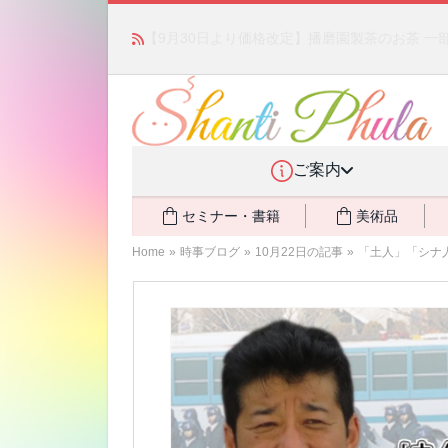
かつて愛されていた人気商品が復活！夏場に活躍す
ご案内
セミナー・書籍
美術品
Home
»
時事ブログ
»
10月22日の記事
»
「土人」「シナ