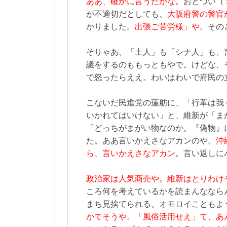
ああ、確かに言うたがな。
おとつい（
が不適切だとしても、
大阪府警の警官
かりました。
出張ご苦労様」や。
その
そりゃあ、「土人」も「シナ人」も、
議をするのももっともやで。けどな、
で怒ったらええ。わいはわいで府民の
こないだ民進党の蓮舫に、「行革は我
いかれてはいけない」と、維新が「ま
「どっちがまがい物なのか。『偽物』
た。ああ言いかえさなアカンのや。
沖
ら、言いかえさなアカン。
言い返しに
政治家は人気商売や。維新はとりわけ
ころ何を考えているかを読まんななら
まち見捨てられる。オモロイこともよ
かてそうや。「風俗活用せえ」て、あ