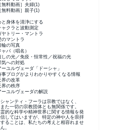
［無料動画］夫婦(1)
［無料動画］親子(1)
心と身体を清浄にする
チャクラと波動測定
ガヤトリー・マントラ
愛のマントラ
日輪の写真
ジャパ（唱名）
癒しの光／免疫・恒常性／祝福の光
邪気への対処
アーユルヴェーダ
「ドーシャ」
時事ブログがよりわかりやすくなる情報
天界の改革
天界の秩序
アーユルヴェーダの解説
シャンティ・フーラは宗教ではなく、
また一切の宗教団体とも無関係です。
霊的な科学や精神世界に関する情報を発
信してはいますが、特定の神や人を崇拝
することは、私たちの考えと相容れませ
ん。