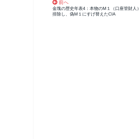
前へ
金塊の歴史年表4：本物のM１（口座管財人
排除し、偽M１にすげ替えたCIA