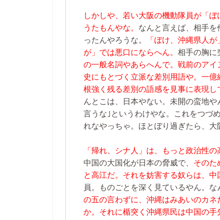
しかしや、若い大阪の機動隊員が「ぼ
うたもんやな。
なんと言えば、相手を
ったんやろうな。
「ぼけ、沖縄県人が
が」では悪口にならへん。
相手の胸に
の一般名詞やあらへんで。戦前のアイ
史にもとづく立派な差別用語や。一億
根強く残る差別の語感を見事に表現し
んとこは、日本やない。未開の蛮地や
言うな｣というわけやな。これをつづ
れなやっちゃ。ほとぼり過ぎたら、大
「帰れ、シナ人」は、もっと政治性の
中国の大国化が日本の脅威で、
そのた
と高江だ。それを妨害する奴らは、中
員。ものごとを深く見ているやん。な
の五の言わずに、沖縄はみあいのカネ
か。それに楯突く沖縄県民は中国の手