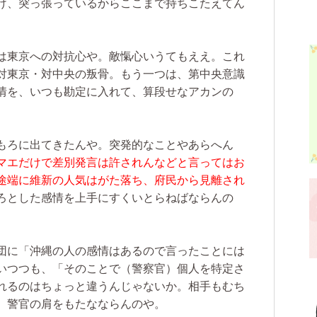
け、突っ張っているからここまで持ちこたえてん
は東京への対抗心や。敵愾心いうてもええ。これ
対東京・対中央の叛骨。もう一つは、第中央意識
情を、いつも勘定に入れて、算段せなアカンの
もろに出てきたんや。突発的なことやあらへん
マエだけで差別発言は許されんなどと言ってはお
途端に維新の人気はがた落ち、府民から見離され
ろとした感情を上手にすくいとらねばならんの
団に「沖縄の人の感情はあるので言ったことには
いつつも、「そのことで（警察官）個人を特定さ
れるのはちょっと違うんじゃないか。相手もむち
、警官の肩をもたなならんのや。