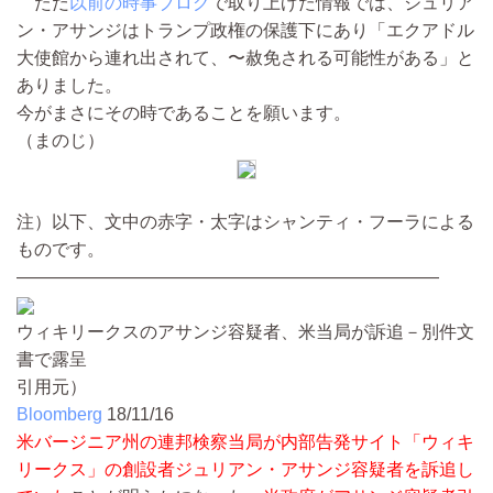
ただ
以前の時事ブログ
で取り上げた情報では、ジュリア
ン・アサンジはトランプ政権の保護下にあり「エクアドル
大使館から連れ出されて、〜赦免される可能性がある」と
ありました。
今がまさにその時であることを願います。
（まのじ）
注）以下、文中の赤字・太字はシャンティ・フーラによる
ものです。
————————————————————————
ウィキリークスのアサンジ容疑者、米当局が訴追－別件文
書で露呈
引用元）
Bloomberg
18/11/16
米バージニア州の連邦検察当局が内部告発サイト「ウィキ
リークス」の創設者ジュリアン・アサンジ容疑者を訴追し