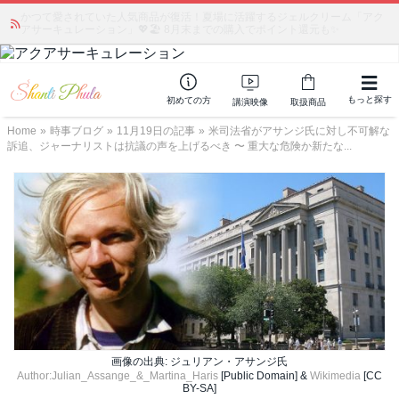
かつて愛されていた人気商品が復活！夏場に活躍するジェルクリーム「アク
アサーキュレーション」💖🏖️ 8月末までの購入でポイント還元も✨
もっと探す
初めての方
講演映像
取扱商品
Home
»
時事ブログ
»
11月19日の記事
»
米司法省がアサンジ氏に対し不可解な
訴追、ジャーナリストは抗議の声を上げるべき 〜 重大な危険か新たな...
画像の出典: ジュリアン・アサンジ氏
Author:Julian_Assange_&_Martina_Haris
[Public Domain] &
Wikimedia
[CC
BY-SA]