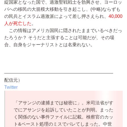
綻国家となった国で、過激聖戦戦士を勃興させ、ヨーロッ
パへの移民の大規模大移動を引き起こし、
(中略)
ならずも
の民兵とイスラム過激派によって差し押さえられ、
40,000
人が死亡した
。
この情報はアメリカ国民に隠されたままでいるべきだっ
たろうか？ そうだと主張することは可能だが、その場
合、自身をジャーナリストとは名乗れない。
————————————————————————
配信元）
Twitter
「アサンジの逮捕までは秘密に」。米司法省がす
でにアサンジを起訴していたことが判明。まった
く関係のない事件ファイルに記載。検察官のカッ
ト&ペースト処理のミスでバレてしまった。中世