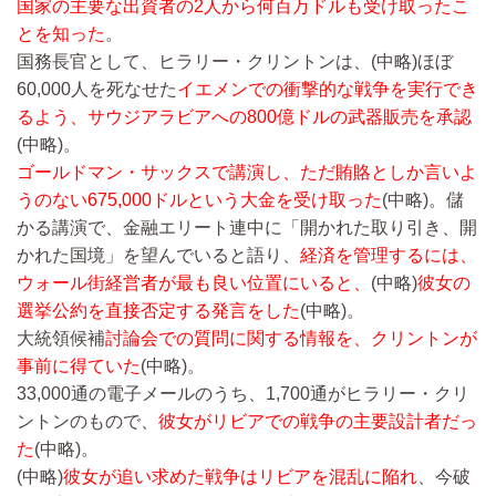
国家の主要な出資者の2人から何百万ドルも受け取ったこ
とを知った
。
国務長官として、ヒラリー・クリントンは、
(中略)
ほぼ
60,000人を死なせた
イエメンでの衝撃的な戦争を実行でき
るよう、サウジアラビアへの800億ドルの武器販売を承認
(中略)
。
ゴールドマン・サックスで講演し、ただ賄賂としか言いよ
うのない675,000ドルという大金を受け取った
(中略)
。儲
かる講演で、金融エリート連中に「開かれた取り引き、開
かれた国境」を望んでいると語り、
経済を管理するには、
ウォール街経営者が最も良い位置にいると、
(中略)
彼女の
選挙公約を直接否定する発言をした
(中略)
。
大統領候補
討論会での質問に関する情報を、クリントンが
事前に得ていた
(中略)
。
33,000通の電子メールのうち、1,700通がヒラリー・クリ
ントンのもので、
彼女がリビアでの戦争の主要設計者だっ
た
(中略)
。
(中略)
彼女が追い求めた戦争はリビアを混乱に陥れ
、今破