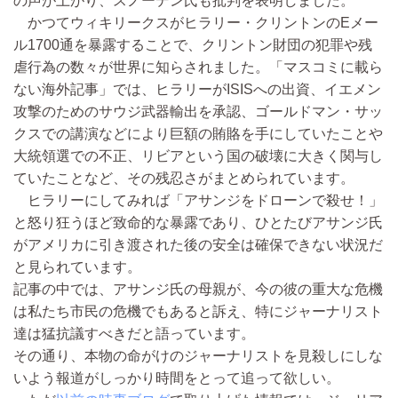
の声が上がり、スノーデン氏も批判を表明しました。
かつてウィキリークスがヒラリー・クリントンのEメー
ル1700通を暴露することで、クリントン財団の犯罪や残
虐行為の数々が世界に知らされました。「マスコミに載ら
ない海外記事」では、ヒラリーがISISへの出資、イエメン
攻撃のためのサウジ武器輸出を承認、ゴールドマン・サッ
クスでの講演などにより巨額の賄賂を手にしていたことや
大統領選での不正、リビアという国の破壊に大きく関与し
ていたことなど、その残忍さがまとめられています。
ヒラリーにしてみれば「アサンジをドローンで殺せ！」
と怒り狂うほど致命的な暴露であり、ひとたびアサンジ氏
がアメリカに引き渡された後の安全は確保できない状況だ
と見られています。
記事の中では、アサンジ氏の母親が、今の彼の重大な危機
は私たち市民の危機でもあると訴え、特にジャーナリスト
達は猛抗議すべきだと語っています。
その通り、本物の命がけのジャーナリストを見殺しにしな
いよう報道がしっかり時間をとって追って欲しい。