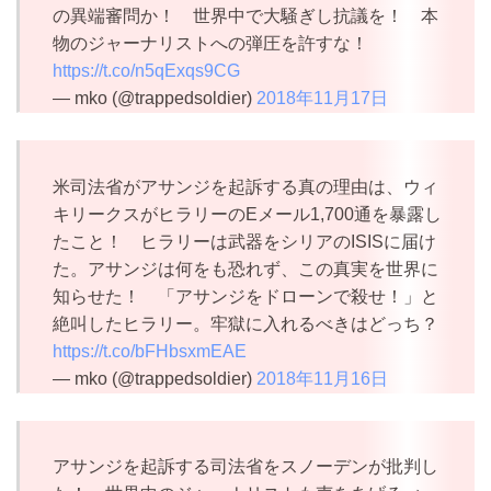
の異端審問か！ 世界中で大騒ぎし抗議を！ 本
物のジャーナリストへの弾圧を許すな！
https://t.co/n5qExqs9CG
— mko (@trappedsoldier)
2018年11月17日
米司法省がアサンジを起訴する真の理由は、ウィ
キリークスがヒラリーのEメール1,700通を暴露し
たこと！ ヒラリーは武器をシリアのISISに届け
た。アサンジは何をも恐れず、この真実を世界に
知らせた！ 「アサンジをドローンで殺せ！」と
絶叫したヒラリー。牢獄に入れるべきはどっち？
https://t.co/bFHbsxmEAE
— mko (@trappedsoldier)
2018年11月16日
アサンジを起訴する司法省をスノーデンが批判し