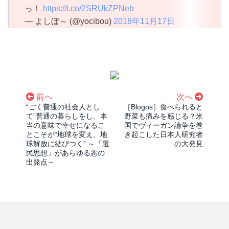
っ！
https://t.co/2SRUkZPNeb
— よしぼ～ (@yocibou)
2018年11月17日
前へ
次へ
“ごく普通の社会人とし
［Blogos］食べられると
て”普通の暮らしをし、本
野菜も痛みを感じる？米
当の意味で幸せになるこ
国でヴィーガン論争を巻
とこそが“地球を変え、地
き起こした日本人研究者
球解放に結びつく” ～「選
の大発見
民思想」があらゆる悪の
出発点～