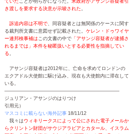
ていた
ことが明らかになった。
米政府がアサンジ容疑者引
き渡しを要求する決意が示唆された
。
訴追内容は不明で
、同容疑者とは無関係のケースに関す
る裁判所文書に意図せず記載された。
ケレン・ドゥワイヤ
ー連邦検事補は
この文書の中で
「アサンジ容疑者が逮捕さ
れるまでは」本件を秘匿扱いとする必要性を指摘してい
る
。
アサンジ容疑者は2012年に、亡命を求めてロンドンの
エクアドル大使館に駆け込み、現在も大使館内に滞在して
いる。
————————————————————————
ジュリアン・アサンジのはりつけ
引用元）
マスコミに載らない海外記事
18/11/12
我々は
ウィキリークスによって公にされた電子メールか
らクリントン財団がサウジアラビアとカタール、イスラム