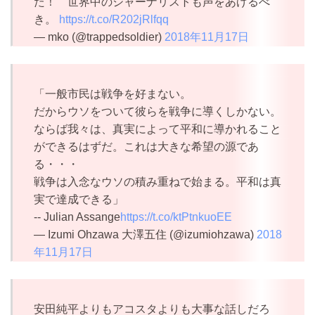
た！ 世界中のジャーナリストも声をあげるべ
き。
https://t.co/R202jRlfqq
— mko (@trappedsoldier)
2018年11月17日
「一般市民は戦争を好まない。
だからウソをついて彼らを戦争に導くしかない。
ならば我々は、真実によって平和に導かれること
ができるはずだ。これは大きな希望の源であ
る・・・
戦争は入念なウソの積み重ねで始まる。平和は真
実で達成できる」
-- Julian Assange
https://t.co/ktPtnkuoEE
— Izumi Ohzawa 大澤五住 (@izumiohzawa)
2018
年11月17日
安田純平よりもアコスタよりも大事な話しだろ