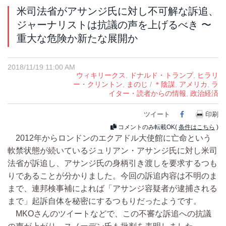
米司法省がアサンジ氏に対し不可解な訴追、
ジャーナリストは抗議の声を上げるべき 〜
重大な危険か新たな展開か
2018/11/19 11:00 AM
ウィキリークス
,
ドナルド・トランプ
,
ヒラリ
ー・クリントン
,
まのじ
/
＊陰謀
,
アメリカ
,
ラ
イター・読者からの情報
,
政治経済
ツイート
Facebook
印刷
コメントのみ転載OK(
条件はこちら
)
2012年からロンドンのエクアドル大使館に亡命という
軟禁状態が続いているジュリアン・アサンジ氏に対し米司
法省が訴追し、アサンジ氏の身柄引き渡しを要求するつも
りであることが分かりました。今回の訴追内容は不明のま
まで、連邦検事補によれば「アサンジ容疑者が逮捕される
まで」起訴自体を秘密にするつもりだったようです。
MKOさんのツイートなどで、この不審な訴追への抗議