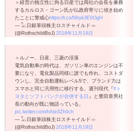
＞経営の独立性に拘る日産では両社の会長を兼務
するカルロス・ゴーン氏が仏政府寄りに傾き始め
たことに警戒心
https://t.co/Nbyk3E0OgH
— 𓅓日銀筆頭株主ロスチャイルド𓁹
(@RothschildBoJ)
2018年11月19日
＞ルノー、日産、三菱の没落
電気自動車の時代は、ガソリン車のエンジンは不
要になり、電化製品同様に誰でも作れ、コストダ
ウンし、完全自動運転レベル5で、ブランド力は
スマホと同じ汎用性に移行する。週刊現代『
#ト
ヨタとソフトバンクが合併する日
』と豊田章男社
長の動向が既に物語っている。
pic.twitter.com/hAte3Zh0ch
— 𓅓日銀筆頭株主ロスチャイルド𓁹
(@RothschildBoJ)
2018年11月19日