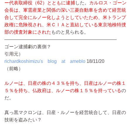
ー代表取締役（62）とともに逮捕
した。
カルロス・ゴーン
会長は、軍需産業と関係の深い三菱自動車を含めて経営統
合して完全にルノー化しようとしていたため、米トランプ
政権に危険視され、米ＣＩＡと直結している東京地検特捜
部の捜査対象にされた
ものと見られる。
————————————————————————
ゴーン逮捕劇の裏側？
引用元）
richardkoshimizu's blog at ameblo
18/11/20
（前略）
ルノーは、日産の株の４３％を持ち、日産はルノーの株１
５％を持ち、仏政府は、ルノーの株１５％を持っている
の
だ。
真っ黒マクロンは、日産・ルノーを経営統合して、日産の
技術を盗みたい？