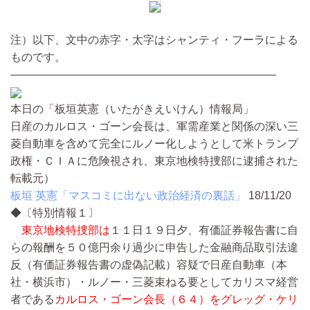
注）以下、文中の赤字・太字はシャンティ・フーラによる
ものです。
————————————————————————
本日の「板垣英憲（いたがきえいけん）情報局」
日産のカルロス・ゴーン会長は、軍需産業と関係の深い三
菱自動車を含めて完全にルノー化しようとして米トランプ
政権・ＣＩＡに危険視され、東京地検特捜部に逮捕された
転載元）
板垣 英憲「マスコミに出ない政治経済の裏話」
18/11/20
◆〔特別情報１〕
東京地検特捜部は
１１日１９日夕、有価証券報告書に自
らの報酬を５０億円余り過少に申告した金融商品取引法違
反（有価証券報告書の虚偽記載）容疑で日産自動車（本
社・横浜市）・ルノー・三菱束ねる要としてカリスマ経営
者である
カルロス・ゴーン会長（６４）をグレッグ・ケリ