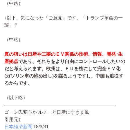
（中略）
↓以下、気になった「ご意見」です。「トランプ革命の一
環」？
（中略）
真の狙いは日産や三菱のＥＶ関係の技術、情報、開発･生
産拠点
であり、それらをより自由にコントロールしたいの
だと考えられます。欧州は、ＥＵを核にして完全ＥＶ化
(
ガソリン車の締め出し
)
を謀るようですし、中国も追従す
るからです。
（以下略）
————————————————————————
ゴーン氏変心か ルノーと日産にすきま風
引用元）
日本経済新聞
18/3/31