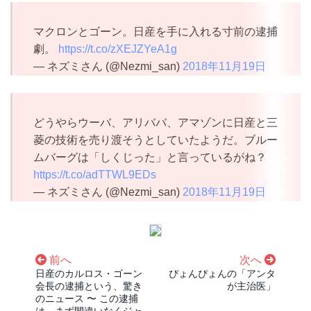
マクロンとゴーン。日産を手に入れる寸前の逮捕
劇。
https://t.co/zXEJZYeA1g
— ネズミさん (@Nezmi_san)
2018年11月19日
どうやらウーバ、アリババ、アマゾンに日産と三
菱の技術を売り渡そうとしていたようだ。ブルー
ムバーグは「しくじった」と言っているがね？
https://t.co/adTTWL9EDs
— ネズミさん (@Nezmi_san)
2018年11月19日
前へ
次へ
日産のカルロス・ゴーン
ぴょんぴょんの「アンタ
会長の逮捕という、驚き
が主治医」
のニュース 〜 この逮捕
は、まず間違いなくジャ