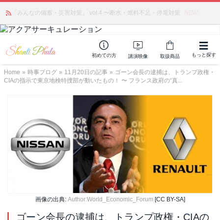
「みんなの備蓄・災害対策」 vol.4 〜断水・燃料不足・停電対策
NEW!
もっと探す
初めての方
講演映像
取扱商品
Home
»
時事ブログ
»
11月20日の記事
»
ゴーン会長の逮捕は、トランプ政権・
CIAの指示で東京地検特捜部が動いたもの！ 〜 フランス政府の“真...
画像の出典:
Author:World_Economic_Forum
[CC BY-SA]
ゴーン会長の逮捕は、トランプ政権・CIAの