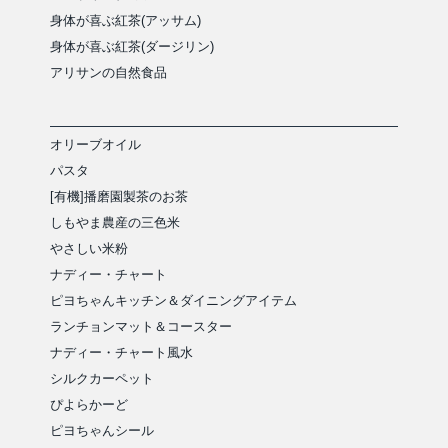
身体が喜ぶ紅茶(アッサム)
身体が喜ぶ紅茶(ダージリン)
アリサンの自然食品
オリーブオイル
パスタ
[有機]播磨園製茶のお茶
しもやま農産の三色米
やさしい米粉
ナディー・チャート
ピヨちゃんキッチン＆ダイニングアイテム
ランチョンマット＆コースター
ナディー・チャート風水
シルクカーペット
ぴよらかーど
ピヨちゃんシール