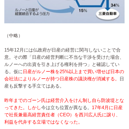
（中略）
15年12月には仏政府が日産の経営に関与しないことで合
意。その際「日産の経営判断に不当な干渉を受けた場合、
ルノーへの出資を引き上げる権利を持つ」と確認してい
る。仮に
日産がルノー株を25%以上まで買い増せば日本の
会社法によりルノーが持つ日産株の議決権が消滅する。
日
産も反撃する手立てはある。
昨年までのゴーン氏は経営介入をけん制し自ら防波堤とな
ってきた。しかし
今は立ち位置が異なる。
17年4月に日産
で社長兼最高経営責任者（CEO）を西川広人氏に譲り、
利益を代弁する立場ではなくなった。