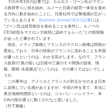
下の今年3月の記事では、カルロス・ゴーン氏がフラン
ス政府寄りに傾き始め、ルノーと日産の経営一体化を進め
る方向に動き始めたことに、日産社内では警戒感が広がっ
ているとあります。
Business Journalの6月の記事
には、
“ゴーン氏は経営統合を進めることを条件に、ルノーの
CEO続投をマクロン大統領に認めてもらった”との怪情報
があったと書かれています。
現在、トランプ政権とフランスのマクロン政権は関係が
悪化しており、日本の技術がフランスに流れることを米国
が嫌ったというのは、わかる気がします。なので、フラン
ス政府の“真の狙いは日産や三菱のＥＶ関係の技術、情
報、開発･生産拠点”というのは、その通りではないでしょ
うか。
この事件は、アメリカとフランスの対立がそのまま日本
に反映している感がありますが、今回の件を見て、本当に
東京地検特捜部というのは、ジャパン・ハンドラー、米
CIAの指示通りに動くのだなと思いました。
（竹下雅敏）