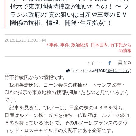
指示で東京地検特捜部が動いたもの！ 〜 フ
ランス政府の“真の狙いは日産や三菱のＥＶ
関係の技術、情報、開発･生産拠点”！
2018/11/20 10:00 PM
＊事件
,
事件
,
政治経済
,
日本国内
,
竹下氏から
の情報
ツイート
Facebook
印刷
コメントのみ転載OK(
条件はこちら
)
竹下雅敏氏からの情報です。
板垣英憲氏は、ゴーン会長の逮捕が、トランプ政権・
CIAの指示で東京地検特捜部が動いたものと見ているよう
です。
記事を見ると、“ルノーは、日産の株の４３％を持ち、
日産はルノーの株１５％を持ち、仏政府は、ルノーの株１
５％を持っている”わけで、そのルノーはフランスのダヴ
ィッド・ロスチャイルドの支配下にある企業です。