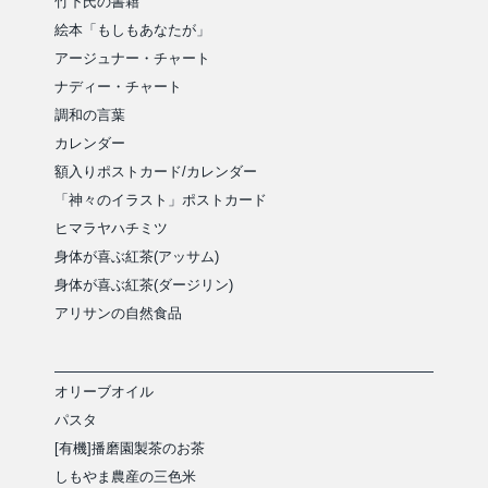
竹下氏の書籍
絵本「もしもあなたが」
アージュナー・チャート
ナディー・チャート
調和の言葉
カレンダー
額入りポストカード/カレンダー
「神々のイラスト」ポストカード
ヒマラヤハチミツ
身体が喜ぶ紅茶(アッサム)
身体が喜ぶ紅茶(ダージリン)
アリサンの自然食品
オリーブオイル
パスタ
[有機]播磨園製茶のお茶
しもやま農産の三色米