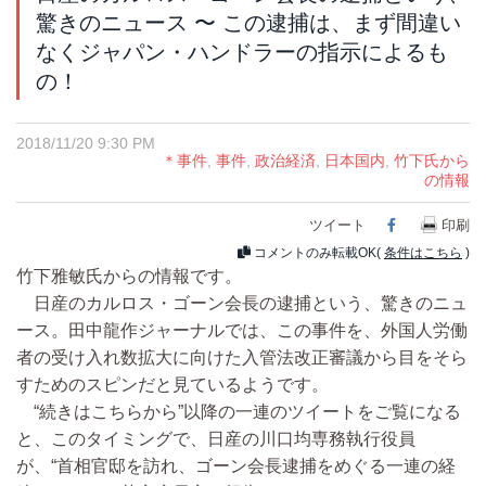
驚きのニュース 〜 この逮捕は、まず間違い
なくジャパン・ハンドラーの指示によるも
の！
2018/11/20 9:30 PM
＊事件
,
事件
,
政治経済
,
日本国内
,
竹下氏から
の情報
ツイート
Facebook
印刷
コメントのみ転載OK(
条件はこちら
)
竹下雅敏氏からの情報です。
日産のカルロス・ゴーン会長の逮捕という、驚きのニュ
ース。田中龍作ジャーナルでは、この事件を、外国人労働
者の受け入れ数拡大に向けた入管法改正審議から目をそら
すためのスピンだと見ているようです。
“続きはこちらから”以降の一連のツイートをご覧になる
と、このタイミングで、日産の川口均専務執行役員
が、“首相官邸を訪れ、ゴーン会長逮捕をめぐる一連の経