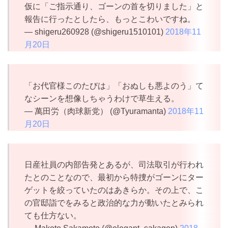
仮に「ご指示通り、ゴーンの首を切りました」と
報告に行ったとしたら、もっとこわいですね。
— shigeru260928 (@shigeru1510101)
2018年11
月20日
「お代官様このたびは」「おぬしも悪よのう」て
なシーンを想像しちゃうわけで草生える。
— 萬田労（肉球新党） (@Tyuramanta)
2018年11
月20日
日産社員の内部告発とあるが、司法取引が行われ
たとのことなので、最初から特捜がゴーンにター
ゲットを絞っていたのはあきらか。その上で、こ
の官邸詣でをみると政治的な力が動いたとみられ
ても仕方ない。