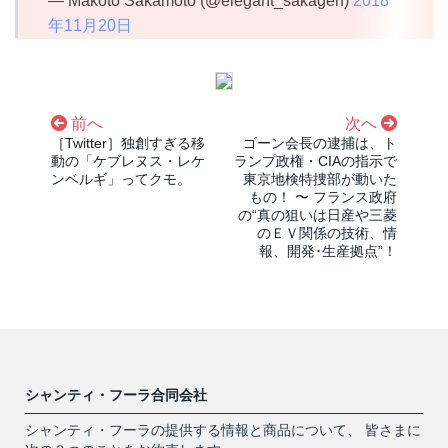
— Makoto Sakamoto (@elegant_sakagen)
2018
年11月20日
前へ
次へ
［Twitter］独創すぎる移
ゴーン会長の逮捕は、ト
動の「ケブレヌス・レケ
ランプ政権・CIAの指示で
ンベルギ」ってクモ。
東京地検特捜部が動いた
もの！ 〜 フランス政府
の“真の狙いは日産や三菱
のＥＶ関係の技術、情
報、開発･生産拠点”！
シャンティ・フーラ合同会社
シャンティ・フーラの提供する情報と商品について、 皆さまに