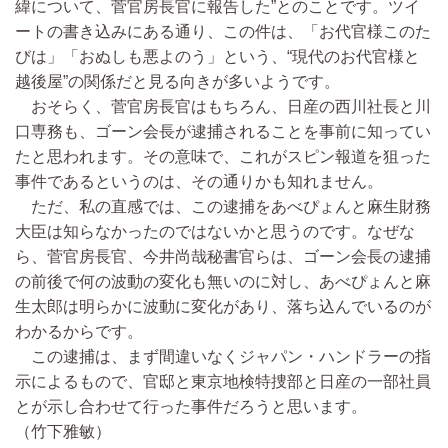
緯について、菅官房長官に報告した”とのことです。ツイ
ートの書き込みにある通り、この件は、「お代官様このた
びは」「おぬしも悪よのう」という、“現代のお代官様と
越後屋”の関係だと見る向きが多いようです。
おそらく、菅官房長官はもちろん、日産の西川社長と川
口専務も、ゴーン会長が逮捕されることを事前に知ってい
たと思われます。その意味で、これがスピン報道を狙った
事件であるというのは、その通りかも知れません。
ただ、私の直感では、この逮捕をあべぴょんと麻生財務
大臣は知らなかったのではないかと思うのです。なぜな
ら、菅官房長官、今井尚哉秘書官らは、ゴーン会長の逮捕
の前後で何の波動の変化も無いのに対し、あべぴょんと麻
生太郎は明らかに波動に変化があり、落ち込んでいるのが
わかるからです。
この逮捕は、まず間違いなくジャパン・ハンドラーの指
示によるもので、官邸と東京地検特捜部と日産の一部社員
とが示し合わせて行った事件だろうと思います。
（竹下雅敏）