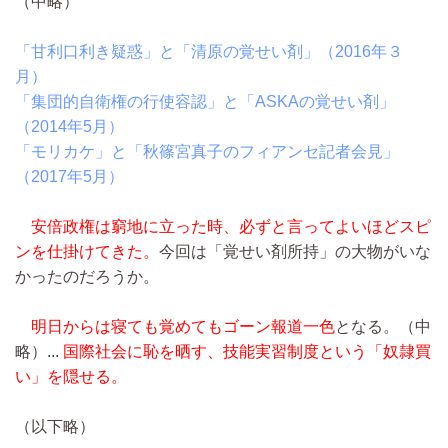
（中略）
「甘利口利き疑惑」と「清原の覚せい剤」（2016年３
月）
「集団的自衛権の行使容認」と「ASKAの覚せい剤」
（2014年5月）
「モリカケ」と「秋篠宮真子のフィアンセ記者会見」
（2017年5月）
安倍政権は窮地に立った時、必ずと言ってよいほどスピ
ンを仕掛けてきた。
今回は「覚せい剤所持」の大物がいな
かったのだろうか。
明日からは寝ても覚めてもゴーン報道一色
となる。
（中
略）...
国際社会に恥を晒す、技能実習制度という「奴隷買
い」を隠せる。
（以下略）