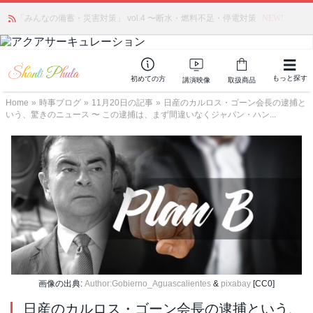
「みんなの備蓄・災害対策」 vol.4 〜断水・燃料不足・停電対策
NEW!
もっと探す
初めての方
講演映像
取扱商品
Home
»
時事ブログ
»
11月20日の記事
»
日産のカルロス・ゴーン会長の逮捕と
いう、驚きのニュース 〜 この逮捕は、まず間違いなくジャパン・ハン...
画像の出典:
Author:Gobierno_Aguascalientes
&
pixabay
[CC0]
日産のカルロス・ゴーン会長の逮捕という、