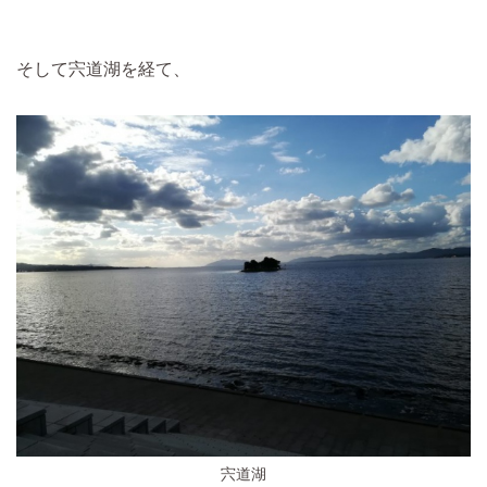
そして宍道湖を経て、
宍道湖