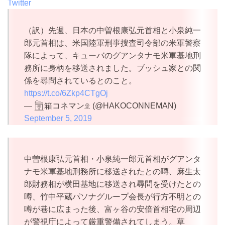
Twitter
（訳）先週、日本の中曽根康弘元首相と小泉純一
郎元首相は、米国陸軍刑事捜査司令部の米軍警察
隊によって、キューバのグアンタナモ米軍基地刑
務所に身柄を移送されました。ブッシュ家との関
係を尋問されているとのこと。
https://t.co/6Zkp4CTgOj
— 𓉤箱コネマン𓁷 (@HAKOCONNEMAN)
September 5, 2019
中曽根康弘元首相・小泉純一郎元首相がグアンタ
ナモ米軍基地刑務所に移送されたとの噂、麻生太
郎財務相が横田基地に移送され尋問を受けたとの
噂、竹中平蔵パソナグループ会長が行方不明との
噂が巷に広まった後、富ヶ谷の安倍首相宅の周辺
が警視庁によって厳重警備されてしまう。草