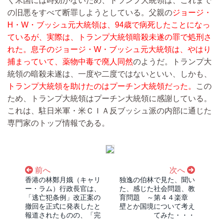
く米国には時効がないため、トランプ大統領は、これまで
の旧悪をすべて断罪しようとしている。父親の
ジョージ・
H・W・ブッシュ元大統領は、94歳で病死したことになっ
ているが、実際は、トランプ大統領暗殺未遂の罪で処刑さ
れた。息子のジョージ・W・ブッシュ元大統領は、やはり
捕まっていて、薬物中毒で廃人同然
のようだ。トランプ大
統領の暗殺未遂は、一度や二度ではないといい、しかも、
トランプ大統領を助けたのはプーチン大統領だった。
この
ため、トランプ大統領はプーチン大統領に感謝している。
これは、駐日米軍・米ＣＩＡ反ブッシュ派の内部に通じた
専門家のトップ情報である。
前へ
次へ
香港の林鄭月娥（キャリ
独逸の伯林で見た、聞い
ー・ラム）行政長官は、
た、感じた社会問題、教
「逃亡犯条例」改正案の
育問題 ～第４４楽章
撤回を正式に発表したと
壁とか国境について考え
報道されたものの、「完
てみた・・・