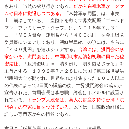
もあり、当然の成り行きである。
だから在韓米軍が、グァ
ムや日本に撤退しつつある。
「米韓軍事同盟」は、事実
上、崩壊している。上皇陛下を戴く世界支配層「ゴールド
マン・ファミリーズ・クラブ」は、２０１８年７月３１
日、「ＭＳＡ資金」運用益から「４００兆円」を金正恩党
委員長にシェアしており、朝鮮半島統一の暁には、さらに
「４００兆円」を追加シェアする。
台湾には、洪門会の李
家がいる。洪門会とは、中国明朝末期清朝初期に興った秘
密結社
、「反清復明」＝「清を倒し、明を復活させる」を
主旨とする。１９９２年７月２８日に米国で第三届世界洪
門親和大会が開かれ、世界各地より集まった１００人以上
の代表によって2日間の議論の後、世界洪門総会の成立が
宣告された。首届会長は李志鵬、総会はホノルルに設置さ
れている。
トランプ大統領は、莫大な財産を持つ台湾「洪
門会」の李家に目をつけている。
以下は、国際政治経済に
詳しい専門家からの情報である。
————————————————————————
本日の「板垣英憲（いたがきえいけん）情報局」