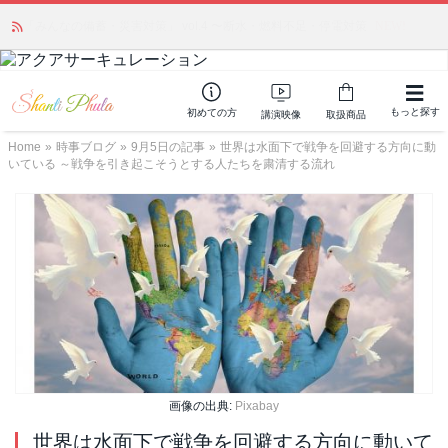
「みんなの備蓄・災害対策」 vol.4 〜断水・燃料不足・停電対策
NEW!
もっと探す
初めての方
講演映像
取扱商品
Home
»
時事ブログ
»
9月5日の記事
»
世界は水面下で戦争を回避する方向に動
いている ～戦争を引き起こそうとする人たちを粛清する流れ
画像の出典:
Pixabay
世界は水面下で戦争を回避する方向に動いて