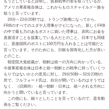
もうとしていると説明し、貿易戦争の形を取っているが、
アメリカ軍産複合体は、これからもロスチャイルド一族を
狙うと言っています。
20分～22分20秒では、トランプ政権になってから、
FRBのすべてのユダヤ人理事がクビになった。新しくFRB
の中で最も力のあるポストに就いた理事は、庶民にお金を
直接流すことを提案している人だとのこと。日本でも同様
に、直接国民のポストに100万円を入れることは可能だと
言っています。そのためにも、日銀を国有化した方が良い
とのこと。
朝堂院大覚総裁が、朝鮮は統一の方向に向かっている。
今後軍産複合体は日本と統一朝鮮との戦争に持っていくつ
もりではないかとの意見に対し、29分50秒～32分23秒の
所で、フルフォード氏は、自分が聞いているのはそうでは
なく、（旧満州）・統一朝鮮・日本は、統一される方向に
向かうと聞いていると言っています。
この他にも、細々としたことを言っているので、是非動
画をご覧ください。