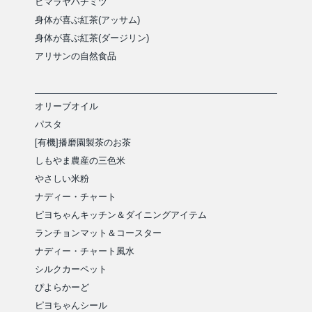
ヒマラヤハチミツ
身体が喜ぶ紅茶(アッサム)
身体が喜ぶ紅茶(ダージリン)
アリサンの自然食品
オリーブオイル
パスタ
[有機]播磨園製茶のお茶
しもやま農産の三色米
やさしい米粉
ナディー・チャート
ピヨちゃんキッチン＆ダイニングアイテム
ランチョンマット＆コースター
ナディー・チャート風水
シルクカーペット
ぴよらかーど
ピヨちゃんシール