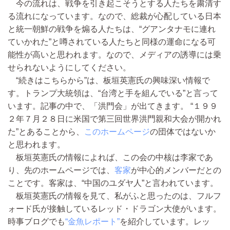
今の流れは、戦争を引き起こそうとする人たちを粛清す
る流れになっています。なので、総裁が心配している日本
と統一朝鮮の戦争を煽る人たちは、“グアンタナモに連れ
ていかれた”と噂されている人たちと同様の運命になる可
能性が高いと思われます。なので、メディアの誘導には乗
せられないようにしてください。
“続きはこちらから”は、板垣英憲氏の興味深い情報で
す。トランプ大統領は、“台湾と手を組んでいる”と言って
います。記事の中で、「洪門会」が出てきます。 “１９９
２年７月２８日に米国で第三回世界洪門親和大会が開かれ
た”とあることから、
このホームページ
の団体ではないか
と思われます。
板垣英憲氏の情報によれば、この会の中核は李家であ
り、先のホームページでは、
客家
が中心的メンバーだとの
ことです。客家は、“中国のユダヤ人”と言われています。
板垣英憲氏の情報を見て、私がふと思ったのは、フルフ
ォード氏が接触しているレッド・ドラゴン大使がいます。
時事ブログでも
“金魚レポート”
を紹介しています。レッ