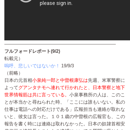
————————————————————————
フルフォードレポート(9/2)
転載元）
嗚呼、悲しいではないか！
19/9/3
（前略）
日本の元首相
小泉純一郎と中曽根康弘は
先週、米軍警察に
よって
グアンタナモへ連れて行かれたと、日本警察と地下
世界情報筋は共に言っている。
小泉事務所の人は、このこ
とが本当かと尋ねられた時、「ここには誰もいない。私の
仕事は電話への対応だけである」広報担当も連絡が取れな
いと、彼女は言った。１０１歳の中曽根の広報官も、この
報告を書く時には連絡は取れなかった。日本の奴隷首相安