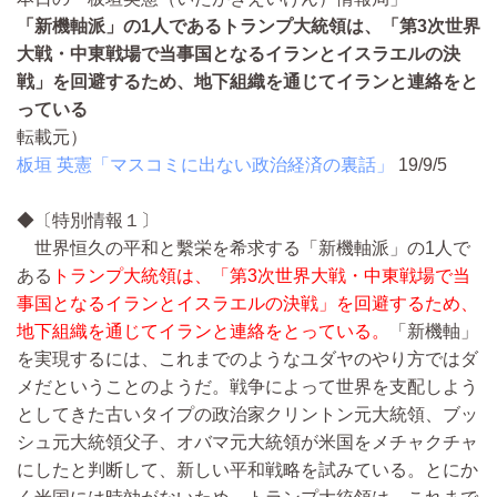
「新機軸派」の1人であるトランプ大統領は、「第3次世界
大戦・中東戦場で当事国となるイランとイスラエルの決
戦」を回避するため、地下組織を通じてイランと連絡をと
っている
転載元）
板垣 英憲「マスコミに出ない政治経済の裏話」
19/9/5
◆〔特別情報１〕
世界恒久の平和と繫栄を希求する「新機軸派」の1人で
ある
トランプ大統領は、「第3次世界大戦・中東戦場で当
事国となるイランとイスラエルの決戦」を回避するため、
地下組織を通じてイランと連絡をとっている。
「新機軸」
を実現するには、これまでのようなユダヤのやり方ではダ
メだということのようだ。戦争によって世界を支配しよう
としてきた古いタイプの政治家クリントン元大統領、ブッ
シュ元大統領父子、オバマ元大統領が米国をメチャクチャ
にしたと判断して、新しい平和戦略を試みている。とにか