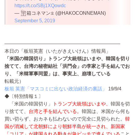
https://t.co/SBj1XQowdc
— 𓉤箱コネマン𓁷 (@HAKOCONNEMAN)
September 5, 2019
————————————————————————
本日の「板垣英憲（いたがきえいけん）情報局」
「米国の韓国切り」トランプ大統領はいまや、韓国を切り
捨てて、台湾の秘密結社「洪門会」の李家と手を結んでお
り、「米韓軍事同盟」は、事実上、崩壊している
転載元）
板垣 英憲「マスコミに出ない政治経済の裏話」
19/9/4
◆〔特別情報１〕
「米国の韓国切り」
トランプ大統領はいまや、
韓国を切
り捨てて、
台湾と手を結んでいる。
韓国は、米国から何も
買い切らず、おカネも払わないので完全に見切られた。
韓
国が消滅して北朝鮮により朝鮮半島が統一され、新国家
「コリア」が建国される動きが急ピッチで進んでいる
こと