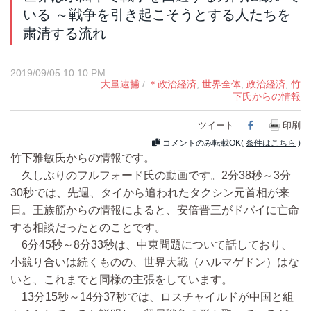
いる ～戦争を引き起こそうとする人たちを
粛清する流れ
2019/09/05 10:10 PM
大量逮捕
/
＊政治経済
,
世界全体
,
政治経済
,
竹
下氏からの情報
ツイート
Facebook
印刷
コメントのみ転載OK(
条件はこちら
)
竹下雅敏氏からの情報です。
久しぶりのフルフォード氏の動画です。2分38秒～3分
30秒では、先週、タイから追われたタクシン元首相が来
日。王族筋からの情報によると、安倍晋三がドバイに亡命
する相談だったとのことです。
6分45秒～8分33秒は、中東問題について話しており、
小競り合いは続くものの、世界大戦（ハルマゲドン）はな
いと、これまでと同様の主張をしています。
13分15秒～14分37秒では、ロスチャイルドが中国と組