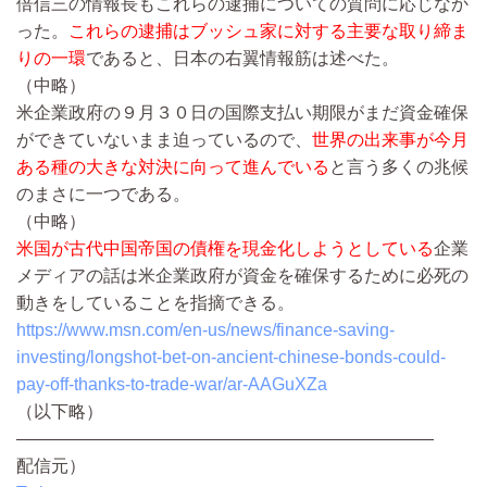
倍信三の情報長もこれらの逮捕についての質問に応じなか
った。
これらの逮捕はブッシュ家に対する主要な取り締ま
りの一環
であると、日本の右翼情報筋は述べた。
（中略）
米企業政府の９月３０日の国際支払い期限がまだ資金確保
ができていないまま迫っているので、
世界の出来事が今月
ある種の大きな対決に向って進んでいる
と言う多くの兆候
のまさに一つである。
（中略）
米国が古代中国帝国の債権を現金化しようとしている
企業
メディアの話は米企業政府が資金を確保するために必死の
動きをしていることを指摘できる。
https://www.msn.com/en-us/news/finance-saving-
investing/longshot-bet-on-ancient-chinese-bonds-could-
pay-off-thanks-to-trade-war/ar-AAGuXZa
（以下略）
————————————————————————
配信元）