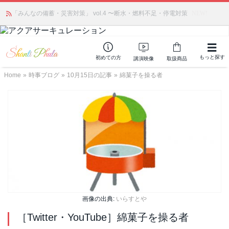
あの人気商品が復活！ アモアプリーズ社の「アクアサーキュレーション」
「みんなの備蓄・災害対策」 vol.4 〜断水・燃料不足・停電対策
（旧称：馬ジェル）を発売しました🎉 ＆ 発売記念で8月末までポイント還元
NEW!
中
もっと探す
初めての方
講演映像
取扱商品
Home
»
時事ブログ
»
10月15日の記事
»
綿菓子を操る者
画像の出典:
いらすとや
［Twitter・YouTube］綿菓子を操る者