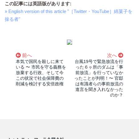
この記事には英語版があります:
» English version of this article "［Twitter・YouTube］綿菓子を
操る者"
前へ
次へ
本気で国民を殺しに来て
台風19号で緊急放流を行
いる 〜 市民を守る義務を
った６ヶ所のダムは「事
放棄する行政、そして今
前放流」を行っていなか
この状況で社会保障費の
ったことが判明！〜 官邸
削減を検討する安倍政権
は有識者らの事前放流の
進言を聞き入れなかった
のか？