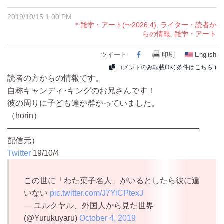
2019/10/15 1:00 PM
＊雑学・アート(〜2026.4)
,
ライター・読者か
らの情報
,
雑学・アート
ツイート
Facebook
印刷
English
コメントのみ転載OK(
条件はこちら
)
読者の方からの情報です。
自称キャンディ･キングのお兄さんです！
彼の周りに子ども達が群がっていました。
（horin）
————————————————————————
配信元）
Twitter
19/10/4
この世に「わた菓子名人」がいるとしたら彼に違
いない
pic.twitter.com/J7YiCPtexJ
— ユルクヤル、外国人から見た世界
(@Yurukuyaru)
October 4, 2019