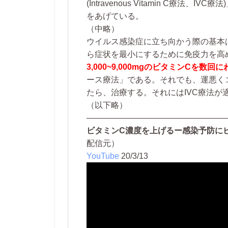
(Intravenous Vitamin C療法、IVC
をあげている。
（中略）
ウイルス感染症に立ち向かう際の基本
ら症状を最小にするために免疫力を高
3,000~9,000mgのビタミンCを
ース療法」である。それでも、運悪く
たら、治療する。それにはIVC療法が
（以下略）
—————————————————
ビタミンC濃度を上げるー感染予防に
配信元）
YouTube
20/3/13