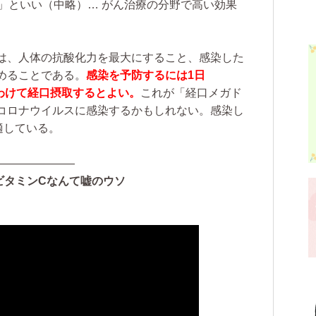
療法)」といい
（中略）…
がん治療の分野で高い効果
は、人体の抗酸化力を最大にすること、感染した
めることである。
感染を予防するには1日
数回にわけて経口摂取するとよい。
これが「経口メガド
コロナウイルスに感染するかもしれない。感染し
適している。
———————
ビタミンCなんて嘘のウソ