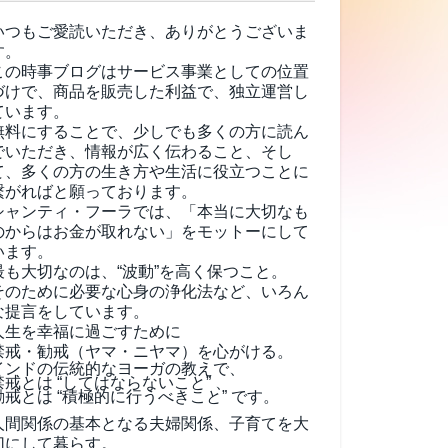
いつもご愛読いただき、ありがとうございま
す。
この時事ブログはサービス事業としての位置
づけで、商品を販売した利益で、独立運営し
ています。
無料にすることで、少しでも多くの方に読ん
でいただき、情報が広く伝わること、そし
て、
多くの方の生き方や生活に役立つことに
繋がればと願っております。
シャンティ・フーラでは、「本当に大切なも
のからはお金が取れない」をモットーにして
います。
最も大切なのは、“波動”を高く保つこと。
そのために必要な心身の浄化法など、いろん
な提言をしています。
人生を幸福に過ごすために
禁戒・勧戒（ヤマ・ニヤマ）を心がける。
インドの伝統的なヨーガの教えで、
禁戒とは “してはならないこと” 、
勧戒とは “積極的に行うべきこと” です。
人間関係の基本となる夫婦関係、子育てを大
切にして暮らす。