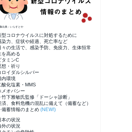
像出典：いらすとや
新型コロナウイルスに対処するために
感染力、症状や経過、死亡率など
日々の生活で、感染予防、免疫力、生体恒常
性を高める
ビタミンC
瞑想・祈り
コロイダルシルバー
腸内環境
二酸化塩素・MMS
ホメオパシー
▶竹下雅敏氏監修「ドーシャ診断」
経済、食料危機の混乱に備えて（備蓄など）
▶備蓄情報のまとめ
(NEW!)
日本の状況
海外の状況