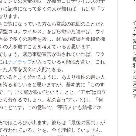
タミンＣの大量摂取」が新型コロナウイルスの予
うに記事になって多くの人が知れば、もはや「ワ
なります。
をご覧になっている方なら常識の範囲のことだと
新型コロナウイルス」をばら撒いた連中は、ウイ
療薬で多くの患者を殺し、経済の破壊と食糧危機
くの人を殺すことを考えていると思います。
でしょう。緊急事態宣言が出されていれば、ワク
には
ナノチップ
が入っている可能性が高い。これ
った人類を安全に支配できる。
ているとよく分かるように、あまり根性の善い人
を誇る者もいると思いますが、基本的に「ものす
、“すごく頭が良い”ということと、“アホ”は両立
たら分かるでしょう。私の言う“アホ”とは、「何
のことです。この意味で、“宇宙人にも結構アホ
ろでほころびが出ます。彼らは「最後の審判」が
て行われていることを、全く理解していません。