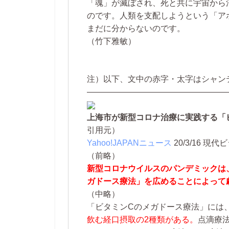
「魂」が滅ぼされ、死と共に宇宙から
のです。人類を支配しようという「ア
まだに分からないのです。
（竹下雅敏）
注）以下、文中の赤字・太字はシャン
—————————————————
上海市が新型コロナ治療に実践する「
引用元）
Yahoo!JAPANニュース
20/3/16
現代ビ
（前略）
新型コロナウイルスのパンデミックは
ガドース療法」を広めることによって
（中略）
「ビタミンCのメガドース療法」には
飲む経口摂取の2種類がある。
点滴療