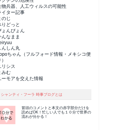
ワクチンの危険性
生物兵器、人工ウィルスの可能性
ライター記事
まのじ
ぺりどっと
ぴょんぴょん
かんなまま
eiryuu
しんしん丸
popoちゃん（フルフォード情報・メキシコ便
り）
ユリシス
まみむ
ユーモアを交えた情報
シャンティ・フーラ 時事ブログとは
冒頭のコメントと本文の
赤字部分
だけを
読めばOK！忙しい人でも１０分で世界の
流れが分かる！