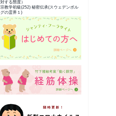
対する態度）
宗教学
初級(252) 秘密伝承(スウェデンボル
グの霊界１)