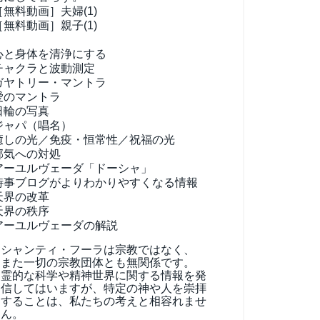
［無料動画］夫婦(1)
［無料動画］親子(1)
心と身体を清浄にする
チャクラと波動測定
ガヤトリー・マントラ
愛のマントラ
日輪の写真
ジャパ（唱名）
癒しの光／免疫・恒常性／祝福の光
邪気への対処
アーユルヴェーダ
「ドーシャ」
時事ブログがよりわかりやすくなる情報
天界の改革
天界の秩序
アーユルヴェーダの解説
シャンティ・フーラは宗教ではなく、
また一切の宗教団体とも無関係です。
霊的な科学や精神世界に関する情報を発
信してはいますが、特定の神や人を崇拝
することは、私たちの考えと相容れませ
ん。