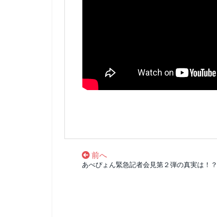
前へ
あべぴょん緊急記者会見第２弾の真実は！