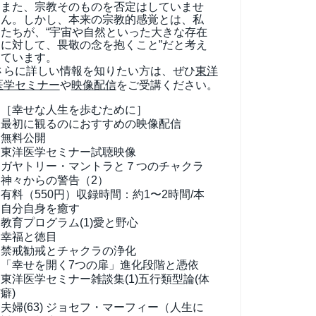
また、宗教そのものを否定はしていませ
ん。しかし、本来の宗教的感覚とは、私
たちが、“宇宙や自然といった大きな存在
に対して、畏敬の念を抱くこと”だと考え
ています。
さらに詳しい情報を知りたい方は、ぜひ
東洋
医学セミナー
や
映像配信
をご受講ください。
［幸せな人生を歩むために］
最初に観るのにおすすめの映像配信
無料公開
東洋医学セミナー試聴映像
ガヤトリー・マントラと７つのチャクラ
神々からの警告（2）
有料（550円）
収録時間：約1〜2時間/本
自分自身を癒す
教育プログラム(1)
愛と野心
幸福と徳目
禁戒勧戒とチャクラの浄化
「幸せを開く7つの扉」進化段階と憑依
東洋医学セミナー雑談集(1)
五行類型論(体
癖)
夫婦(63)
ジョセフ・マーフィー（人生に