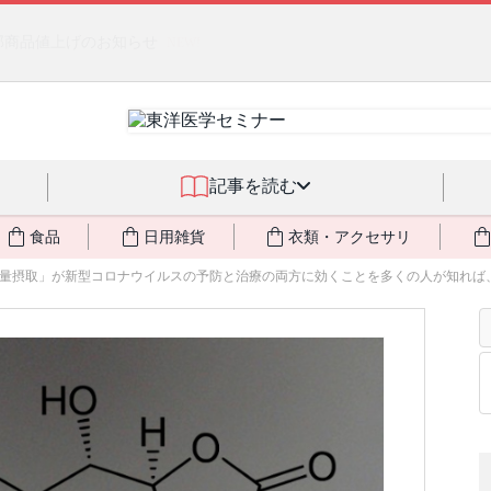
燃料不足・停電対策
NEW!
記事を読む
食品
日用雑貨
衣類・アクセサリ
量摂取」が新型コロナウイルスの予防と治療の両方に効くことを多くの人が知れば、も