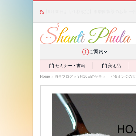
「みんなの備蓄・災害対策」 vol.4 〜断水・
ご案内
セミナー・書籍
美術品
Home
»
時事ブログ
»
3月16日の記事
»
「ビタミンＣの大