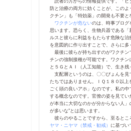
読者の方からの情報提供です。「ビ
防と治療の両方に効くことが、このよ
クチン」も「特効薬」の開発も不要と
ワクチンが危ない
のは、時事ブログ
思います。恐らく、生物兵器である「
ルスと彼らに利益をもたらす危険な治
を意図的に作り出すことで、さらに多
最後に彼らが持ち出すのがワクチン
チンの強制接種が可能です。ワクチン
と５ＧとＡＩ（人工知能）で、生き残
支配層というのは、〇〇ぴょんを見
たちではありません。ＩＱ１８０以上
ごく頭の良いアホ」なのです。私の中で
する概念なのです。官僚の姿を見てい
が本当に大切なのかが分からない人」
が多いな”とは思います。
彼らのやることですから、至るとこ
ヤマ・ニヤマ（禁戒・勧戒）
に基づい