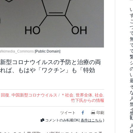
Wikimedia_Commons
[Public Domain]
新型コロナウイルスの予防と治療の両
れば、もはや「ワクチン」も「特効
・回復
,
中国新型コロナウイルス
/
＊社会
,
世界全体
,
社会
,
竹下氏からの情報
ツイート
Facebook
印刷
コメントのみ転載OK(
条件はこちら
)