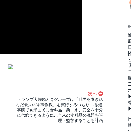
画
次へ
？
トランプ大統領とＱグループは「世界を巻き込
んだ最大の軍事作戦」を実行するつもり ～緊急
事態でも米国民に食料品、薬、水、安全を十分
に供給できるように…全米の食料品の流通を管
理・監督することを計画