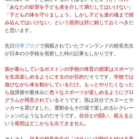
「あなたの欲望を子ども達を介して満たしてはいけない」
「子どもの体を守りましょう。しかし子ども達の魂まで踏
み込んではいけない」という箇所は肝に銘じておくべき
だ
と思います。
先日
時事ブログ
で掲載されていたフィンランドの校長先生
が日本の小学校を視察した時の記事もしかりです。
孫が暮らしているボストンの学校の体育の授業はスポーツ
を生涯楽しめるようにするのが目的
だそうです。
学校では
遊びながら体を動かしているだけ。もっとやりたくなった
ら
放課後や夏休みに
色々なスポーツが楽しめるようにプロ
グラムが用意されている
そうです。孫は自分でカヌーとサ
ッカーを選びました。運動会もその場で楽しめるレクレー
ションのようなものだそうです。
自分との闘い、鍛えると
いう発想はどこからも出てきません。
そもそも、
日本の校長先生の「マラソンで順位を付ける意