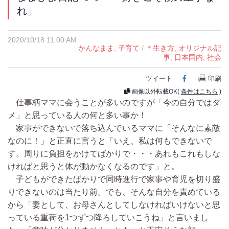
れ」
2020/10/18 11:00 AM
かんなまま
,
子育て
/
＊生き方
,
オリジナル記
事
,
日本国内
,
社会
ツイート
Facebook
印刷
画像以外転載OK(
条件はこちら
)
仕事柄ママに会うことが多いのですが「今の自分ではダ
メ」と思っている人の何と多い事か！
家事ができないで落ち込んでいるママに「そんなに素敵
なのに！」と正直に言うと「いえ、私は何もできないで
す。周りに負担をかけてばかりで・・・あれもこれもしな
ければと思うと体が動かなくなるのです」と。
子どもができたばかりで同時進行で家事や育児を切り盛
りできないのは当たり前。でも、そんな自分を責めている
から「妻として、お母さんとしてしなければいけないと思
っている重荷を1つずつ降ろしていこうね」と言いまし