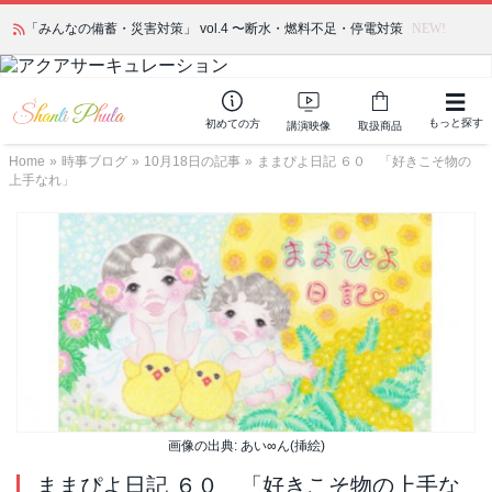
「みんなの備蓄・災害対策」 vol.4 〜断水・燃料不足・停電対策
NEW!
もっと探す
初めての方
講演映像
取扱商品
Home
»
時事ブログ
»
10月18日の記事
»
ままぴよ日記 ６０ 「好きこそ物の
上手なれ」
画像の出典: あい∞ん(挿絵)
ままぴよ日記 ６０ 「好きこそ物の上手な