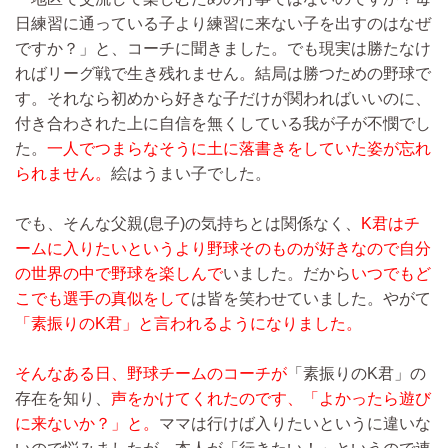
日練習に通っている子より練習に来ない子を出すのはなぜ
ですか？」と、コーチに聞きました。でも現実は勝たなけ
ればリーグ戦で生き残れません。結局は勝つための野球で
す。それなら初めから好きな子だけが関わればいいのに、
付き合わされた上に自信を無くしている我が子が不憫でし
た。
一人でつまらなそうに土に落書きをしていた姿が忘れ
られません。
絵はうまい子でした。
でも、そんな父親(息子)の気持ちとは関係なく、
K君はチ
ームに入りたいというより野球そのものが好きなので自分
の世界の中で野球を楽しんで
いました。だから
いつでもど
こでも選手の真似をして
は皆を笑わせていました。やがて
「素振りのK君」と言われるようになりました。
そんなある日、野球チームのコーチが
「素振りのK君」の
存在を知り、
声をかけてくれたのです、「よかったら遊び
に来ないか？」と。
ママは行けば入りたいというに違いな