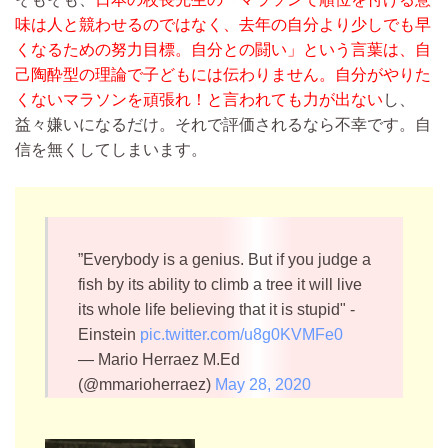
味は人と競わせるのではなく、去年の自分より少しでも早
くなるための努力目標。自分との闘い」という言葉は、自
己陶酔型の理論で子どもには伝わりません。
自分がやりた
くないマラソンを頑張れ！と言われても力が出ない
し、
益々嫌いになるだけ。それで評価されるなら不幸です。自
信を無くしてしまいます。
”Everybody is a genius. But if you judge a
fish by its ability to climb a tree it will live
its whole life believing that it is stupid" -
Einstein
pic.twitter.com/u8g0KVMFe0
— Mario Herraez M.Ed
(@mmarioherraez)
May 28, 2020