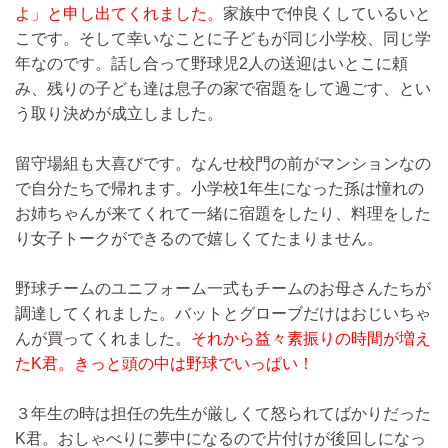
よ」と申し出てくれました。
家族中で仲良くしているいと
こです。そして幸いなことに子どもが同じ小学校、同じ学
年なのです。話し合って野球児2人の送迎はいとこに頼
み、残りの子ども達は息子の家で宿題をして過ごす、とい
う取り決めが成立しました。
留守場組も大喜びです。なんせ校門の前がマンションなの
で自分たちで帰れます。小学校1年生になった孫は憧れの
お姉ちゃんが来てくれて一緒に宿題をしたり、料理をした
り女子トークができるので嬉しくてたまりません。
野球チームのユニフォーム一式もチームのお母さんたちが
調達してくれました。バットとグローブだけはおじいちゃ
んが買ってくれました。
それから益々素振りの時間が増え
たK君。きっと頭の中は野球でいっぱい！
３年生の時は担任の先生が厳しくて怒られてばかりだった
K君。おしゃべりに夢中になるので片付けが後回しになっ