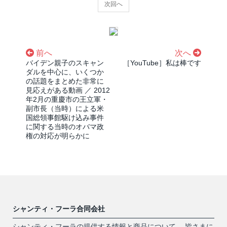
次回へ
前へ
次へ
バイデン親子のスキャン
［YouTube］私は棒です
ダルを中心に、いくつか
の話題をまとめた非常に
見応えがある動画 ／ 2012
年2月の重慶市の王立軍・
副市長（当時）による米
国総領事館駆け込み事件
に関する当時のオバマ政
権の対応が明らかに
シャンティ・フーラ合同会社
シャンティ・フーラの提供する情報と商品について、 皆さまに