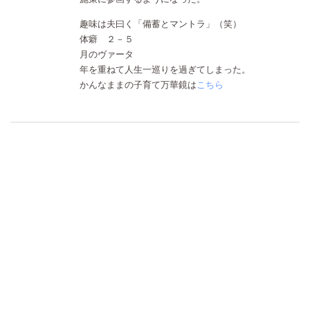
趣味は夫曰く「備蓄とマントラ」（笑）
体癖 ２－５
月のヴァータ
年を重ねて人生一巡りを過ぎてしまった。
かんなままの子育て万華鏡は
こちら