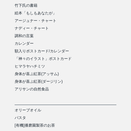
竹下氏の書籍
絵本「もしもあなたが」
アージュナー・チャート
ナディー・チャート
調和の言葉
カレンダー
額入りポストカード/カレンダー
「神々のイラスト」ポストカード
ヒマラヤハチミツ
身体が喜ぶ紅茶(アッサム)
身体が喜ぶ紅茶(ダージリン)
アリサンの自然食品
オリーブオイル
パスタ
[有機]播磨園製茶のお茶