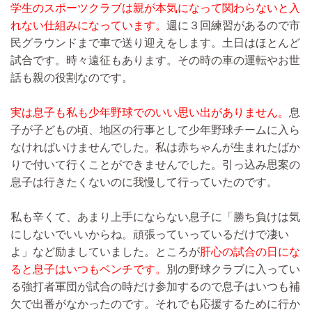
学生のスポーツクラブは親が本気になって関わらないと入
れない仕組みになっています。
週に３回練習があるので市
民グラウンドまで車で送り迎えをします。土日はほとんど
試合です。時々遠征もあります。その時の車の運転やお世
話も親の役割なのです。
実は息子も私も少年野球でのいい思い出がありません。
息
子が子どもの頃、地区の行事として少年野球チームに入ら
なければいけませんでした。私は赤ちゃんが生まれたばか
りで付いて行くことができませんでした。引っ込み思案の
息子は行きたくないのに我慢して行っていたのです。
私も辛くて、あまり上手にならない息子に「勝ち負けは気
にしないでいいからね。頑張っていっているだけで凄い
よ」など励ましていました。ところが
肝心の試合の日にな
ると息子はいつもベンチです。
別の野球クラブに入ってい
る強打者軍団が試合の時だけ参加するので息子はいつも補
欠で出番がなかったのです。それでも応援するために行か