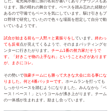
した。電光掲示板に孫の名前が書いてありアナウンスもあ
ります。孫の晴れの舞台です。ベースを踏み忘れた経験が
あるので守備でもベースを気にしています。駆け引きもプ
ロ野球で研究していたので色々な場面を想定して自分で動
いているようです。
試合が始まる前も一人黙々と素振りをし
ています。
終わっ
ても反省
点が見えてくるようで、そのままバッティングセ
ンターに行きたがります。
チーム1番の努力家だそうで
す。「好きこそ物の上手なれ」ということわざがあります
が、まさにコレ。
その勢いで
強豪チームにも勝って大きな大会に出る事にな
りました。何と4番バッターです。
ホームランを打っても
しっかりベースを踏むようになりました。みんなから「ベ
ース！ベース！」というコールが沸き上がります。チーム
の一体感が生まれます。励まし合っています。