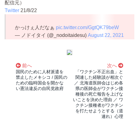
配信元）
Twitter
21/8/22
かっけぇ人だなぁ
pic.twitter.com/GgtQK79beW
— ノドイタイ (@_nodoitaidesu)
August 22, 2021
前へ
次へ
国民のために人材派遣を
「ワクチン不正出血」と
禁止したメキシコ / 国民の
関連した経験談が相次ぐ
ための臨時国会を開かな
／ 北海道医師会はじめ各
い憲法違反の自民党政府
県の医師会がワクチン接
種後の死亡報告を上げな
いことを決めた理由 ／ ワ
クチン接種者がワクチン
を打たせようとする（道
連れ）心理