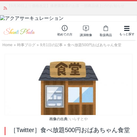
【9月30日より価格改定】播磨園製茶のお茶 一部商品値上げのお知らせ
かつて愛されていた人気商品が復活！夏場に活躍するジェルクリーム「アク
アサーキュレーション」💖🏖️ 8月末までの購入でポイント還元も✨
NEW!
もっと探す
初めての方
講演映像
取扱商品
Home
»
時事ブログ
»
9月1日の記事
»
食べ放題500円おばあちゃん食堂
画像の出典:
いらすとや
［Twitter］食べ放題500円おばあちゃん食堂