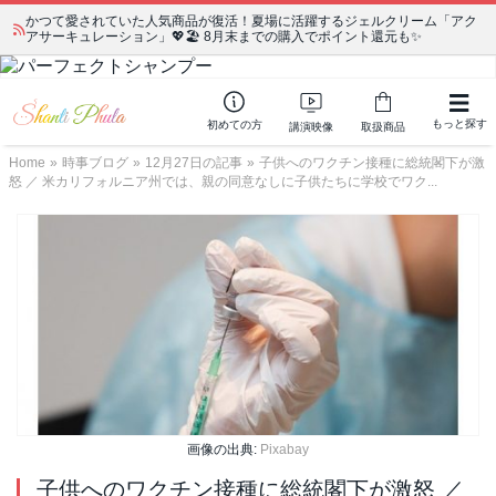
かつて愛されていた人気商品が復活！夏場に活躍するジェルクリーム「アク
アサーキュレーション」💖🏖️ 8月末までの購入でポイント還元も✨
もっと探す
初めての方
講演映像
取扱商品
Home
»
時事ブログ
»
12月27日の記事
»
子供へのワクチン接種に総統閣下が激
怒 ／ 米カリフォルニア州では、親の同意なしに子供たちに学校でワク...
画像の出典:
Pixabay
子供へのワクチン接種に総統閣下が激怒 ／