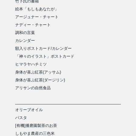
竹下氏の書籍
絵本「もしもあなたが」
アージュナー・チャート
ナディー・チャート
調和の言葉
カレンダー
額入りポストカード/カレンダー
「神々のイラスト」ポストカード
ヒマラヤハチミツ
身体が喜ぶ紅茶(アッサム)
身体が喜ぶ紅茶(ダージリン)
アリサンの自然食品
オリーブオイル
パスタ
[有機]播磨園製茶のお茶
しもやま農産の三色米