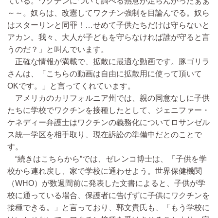
ている。ワクチンについて調べる熱意が足らんかったぁぁ
～～。奴らは、改憲してワクチン強制を目論んでる。奴ら
はスターリンと同罪！…せめて子供たちだけは守らないと
アカン。我々、大人が子どもを守らなければ誰が守ると言
うのだ？」と叫んでいます。
正確な情報が満載で、拡散に最適な動画です。豚ゴリラ
さんは、「こちらの動画は自由に拡散用に使って頂いて
OKです。」と言ってくれています。
アメリカのカリフォルニア州では、親の同意なしに子供
たちに学校でワクチンを接種したとして、ジェニファー・
ケネディー弁護士はワクチンの義務化についてロサンゼル
ス統一学区を相手取り、現在訴訟の準備中だとのことで
す。
“続きはこちらから”では、ゼレンコ博士は、「子供を学
校から連れ戻し、家で学校に通わせよう。世界保健機関
（WHO）が数週間前に発表した文書によると、子供が学
校に通っている場合、保護者に告げずに子供にワクチンを
接種できる。」と言っており、郭文貴氏も、「もう学校に