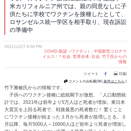
米カリフォルニア州では、親の同意なしに子
供たちに学校でワクチンを接種したとして、
ロサンゼルス統一学区を相手取り、現在訴訟
の準備中
2021/12/27 8:00 PM
COVID-陰謀（ワクチン）
,
中国新型コロナウ
イルス
/
＊社会
,
世界全体
,
社会
,
竹下氏からの
情報
ツイート
Facebook
印刷
コメントのみ転載OK(
条件はこちら
)
竹下雅敏氏からの情報です。
子供へのワクチン接種に総統閣下が激怒、「人口動態統
計では、2021年は前年より5万人ほど死者が増加。東日本
大震災を上回る死者で、戦後最悪の死者数だ！ 驚くこと
にワクチン接種が始まった３月から死者が急増しとる。３
月以降、毎月5000人～10000人ほど前年より死者が増加し