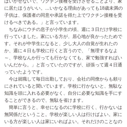
はいかせないで、ワクチン接種を受けさせることより、家
に居たほうがいい。…いかなる理由があっても18歳未満の
子供は、保護者の同意や承諾を得た上でワクチン接種を受
けるべきである。」と言っています。
ちなみにウチの息子が小学生の頃、週に３日だけ学校に
行っていました。家にいる方が、居心地が良かったためで
す。それが中学生になると、少し大人の自覚が生れたの
か、週に４日も学校に行くと言うので、「無理するなよ
～、学校なんか行っても行かなくても、家で勉強すればい
いんだから。」と言っていたのですが、頑張って週４日通
っていたようです。
今は就職して毎日出勤しており、会社の同僚からも頼り
にされていると聞いています。学校に行かないと、無駄な
知識を頭に入れる必要がなく、自分に必要な知識を手にす
ることができるので、無駄を省けます。
簡単に言うと、幸せになるのに学校に行く、行かないは
無関係だということ。学校が楽しい人は行けばよい。家に
いる方が楽しい人は家にいればよい。それだけのことなの