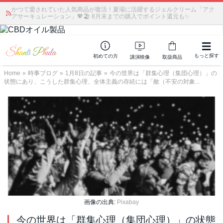
かつて愛されていた人気商品が復活！夏場に活躍するジェルクリーム「アク
アサーキュレーション」💖🏖️ 8月末までの購入でポイント還元も✨
もっと探す
初めての方
講演映像
取扱商品
Home
»
時事ブログ
»
1月8日の記事
»
今の世界は「群集心理（集団心理）」の
状態にあり、こうした群集心理、全体主義の存続には「敵（不安の対象...
画像の出典:
Pixabay
今の世界は「群集心理（集団心理）」の状態