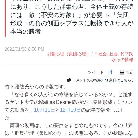
にあり、こうした群集心理、全体主義の存続
には「敵（不安の対象）」が必要 ～「集団
形成」の負の側面をプラスに転換できた人が
本当の勝者
2022/01/08 8:50 PM
群集心理（集団心理）
/
＊社会
,
社会
,
竹下氏
からの情報
ツイート
Facebook
印刷
コメントのみ転載OK(
条件はこちら
)
竹下雅敏氏からの情報です。
「なぜ多くの人がこの物語を信じているのか？」と題す
るゲント大学のMattias Desmet教授の「集団形成」につい
ての動画を、
10月11日
と
12月10日
の記事で紹介しまし
た。
冒頭の動画は、この要点をまとめたものです。今の世界
は「群集心理（集団心理）」の状態にある。この状態にな