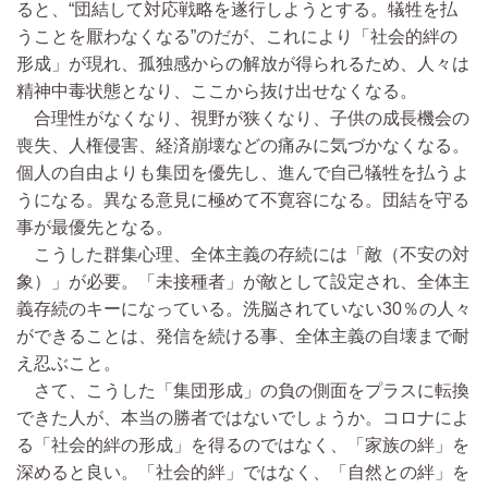
ると、“団結して対応戦略を遂行しようとする。犠牲を払
うことを厭わなくなる”のだが、これにより「社会的絆の
形成」が現れ、孤独感からの解放が得られるため、人々は
精神中毒状態となり、ここから抜け出せなくなる。
合理性がなくなり、視野が狭くなり、子供の成長機会の
喪失、人権侵害、経済崩壊などの痛みに気づかなくなる。
個人の自由よりも集団を優先し、進んで自己犠牲を払うよ
うになる。異なる意見に極めて不寛容になる。団結を守る
事が最優先となる。
こうした群集心理、全体主義の存続には「敵（不安の対
象）」が必要。「未接種者」が敵として設定され、全体主
義存続のキーになっている。洗脳されていない30％の人々
ができることは、発信を続ける事、全体主義の自壊まで耐
え忍ぶこと。
さて、こうした「集団形成」の負の側面をプラスに転換
できた人が、本当の勝者ではないでしょうか。コロナによ
る「社会的絆の形成」を得るのではなく、「家族の絆」を
深めると良い。「社会的絆」ではなく、「自然との絆」を