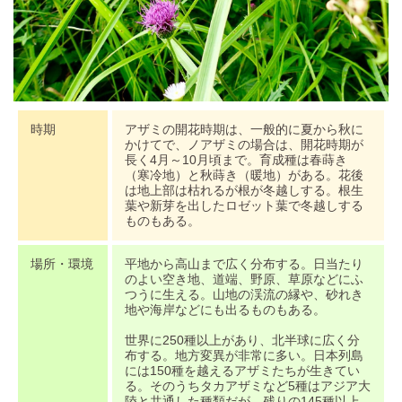
時期
アザミの開花時期は、一般的に夏から秋に
かけてで、ノアザミの場合は、開花時期が
長く4月～10月頃まで。育成種は春蒔き
（寒冷地）と秋蒔き（暖地）がある。花後
は地上部は枯れるが根が冬越しする。根生
葉や新芽を出したロゼット葉で冬越しする
ものもある。
場所・環境
平地から高山まで広く分布する。日当たり
のよい空き地、道端、野原、草原などにふ
つうに生える。山地の渓流の縁や、砂れき
地や海岸などにも出るものもある。
世界に250種以上があり、北半球に広く分
布する。地方変異が非常に多い。日本列島
には150種を越えるアザミたちが生きてい
る。そのうちタカアザミなど5種はアジア大
陸と共通した種類だが、残りの145種以上