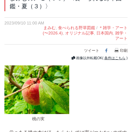
鑑・夏（３）〉
2023/09/10 11:00 AM
まみむ
,
食べられる野草図鑑
/
＊雑学・アート
(〜2026.4)
,
オリジナル記事
,
日本国内
,
雑学・
アート
ツイート
Facebook
印刷
画像以外転載OK(
条件はこちら
)
桃の実