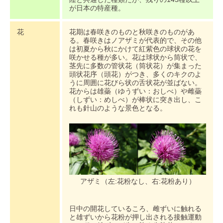
が日本の特産種。
花
花期は春咲きのものと秋咲きのものがあ
る。春咲きはノアザミが代表的で、その他
は初夏から秋にかけて紅紫色の球状の花を
咲かせる種が多い。花は球状から筒状で、
茎先に多数の管状花（筒状花）が集まった
頭状花序（頭花）がつき、多くのキクのよ
うに周囲に花びら状の舌状花が並ばない。
花からは雄蘂（ゆうずい：おしべ）や雌蘂
（しずい：めしべ）が棒状に突き出し、こ
れも針山のような景色となる。
アザミ（左:花粉なし、右:花粉あり）
日中の開花しているころ、雌ずいに触れる
と雄ずいから花粉が押し出される接触運動