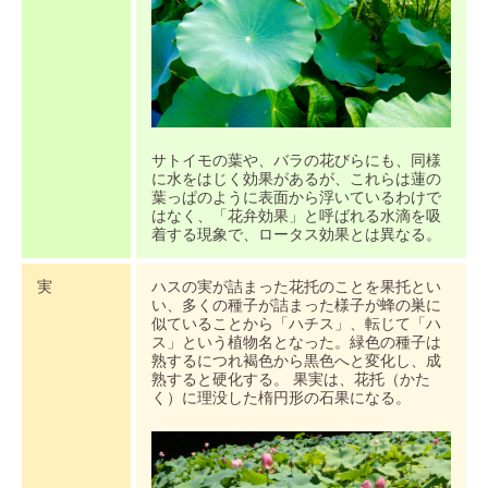
サトイモの葉や、バラの花びらにも、同様
に水をはじく効果があるが、これらは蓮の
葉っぱのように表面から浮いているわけで
はなく、「花弁効果」と呼ばれる水滴を吸
着する現象で、ロータス効果とは異なる。
実
ハスの実が詰まった花托のことを果托とい
い、多くの種子が詰まった様子が蜂の巣に
似ていることから「ハチス」、転じて「ハ
ス」という植物名となった。緑色の種子は
熟するにつれ褐色から黒色へと変化し、成
熟すると硬化する。 果実は、花托（かた
く）に理没した楕円形の石果になる。