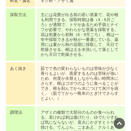
科名・属名
キク科・アザミ属
採取方法
主には花蕾が出る前の若い茎葉で、花や根
も利用できる。採取時期は春（4 - 6月ご
ろ）が適期で、トゲがあるため手袋とナイ
フが必要で、やわらかな茎葉を採取する。
花は初夏から初秋（6 - 9月ごろ）、根は一
年中採取できるが秋が一番適している。薬
用には夏から秋の花期に採取して、天日で
乾燥させる。根は土を水洗いして落として
から天日で乾燥させる。
あく抜き
茹でて色の変わらないものは苦味が少なく
香りもよいが、黒変するものは苦味が強い
ため、何度か水替えしながら長い時間水に
さらす。根はゴボウのように食べることが
でき、根を刻んでから水につけて灰汁を抜
く。（茹でてから一晩米のとぎ汁でさらす
とよい。）
調理法
アザミの種類で大部分のものが食べられ
る。若ければ刺は揚げたり、ゆでたりすれ
ば気にならないが、直火にかざすとトゲが
焼ける。てんぷら、ごまあえ、クルミあ