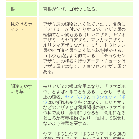
根
直根が伸び、ゴボウに似る。
見分けるポ
アザミ属の植物とよく似ていたり、名前に
イント
「アザミ」が付いたりするが、アザミ属の
植物でない物もある（ヒレアザミ、キツネ
アザミ、ミヤコアザミ、マツカサアザミ、
ルリタマアザミなど）。また、トウヒレン
属やヒゴタイ属もよく似た花を咲かせる。
ゴボウも花はよく似ている。「チョウセン
アザミ」の和名を持つアーティチョークは
アザミ属ではなく、チョウセンアザミ属で
ある。
間違えやす
モリアザミの根は食用になり、「ヤマゴボ
い毒草
ウ」とよばれることがある。しかし、学術
上の種名、
ヤマゴボウ
と
ヨウシュヤマゴボ
ウ
はいずれもキク科ではなく、モリアザミ
などのアザミとは類縁関係の遠いヤマゴボ
ウ科であり、薬用にはなるが、食用になる
どころか有毒植物であり、混同して誤食し
ないよう注意を要する。
ヤマゴボウはヤマゴボウ科ヤマゴボウ属の