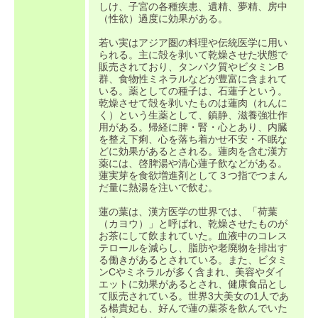
しけ、子宮の各種疾患、遺精、夢精、房中
（性欲）過度に効果がある。
若い実はアジア圏の料理や伝統医学に用い
られる。主に殻を剥いて乾燥させた状態で
販売されており、タンパク質やビタミンB
群、食物性ミネラルなどが豊富に含まれて
いる。薬としての種子は、石蓮子という。
乾燥させて殻を剥いたものは蓮肉（れんに
く）という生薬として、鎮静、滋養強壮作
用がある。帰経に脾・腎・心とあり、内臓
を整え下痢、心を落ち着かせ不安・不眠な
どに効果があるとされる。蓮肉を含む漢方
薬には、啓脾湯や清心蓮子飲などがある。
蓮実芽を食欲増進剤として３つ指でつまん
だ量に熱湯を注いで飲む。
蓮の葉は、漢方医学の世界では、「荷葉
（カヨウ）」と呼ばれ、乾燥させたものが
お茶にして飲まれていた。血液中のコレス
テロールを減らし、脂肪や老廃物を排出す
る働きがあるとされている。また、ビタミ
ンCやミネラルが多く含まれ、美容やダイ
エットに効果があるとされ、健康食品とし
て販売されている。世界3大美女の1人であ
る楊貴妃も、好んで蓮の葉茶を飲んでいた