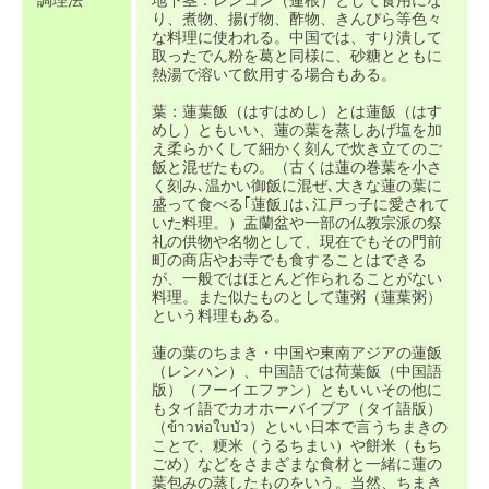
調理法
地下茎：レンコン（蓮根）として食用にな
り、煮物、揚げ物、酢物、きんぴら等色々
な料理に使われる。中国では、すり潰して
取ったでん粉を葛と同様に、砂糖とともに
熱湯で溶いて飲用する場合もある。
葉：蓮葉飯（はすはめし）とは蓮飯（はす
めし）ともいい、蓮の葉を蒸しあげ塩を加
え柔らかくして細かく刻んで炊き立てのご
飯と混ぜたもの。（古くは蓮の巻葉を小さ
く刻み､温かい御飯に混ぜ､大きな蓮の葉に
盛って食べる｢蓮飯｣は､江戸っ子に愛されて
いた料理。）盂蘭盆や一部の仏教宗派の祭
礼の供物や名物として、現在でもその門前
町の商店やお寺でも食することはできる
が、一般ではほとんど作られることがない
料理。また似たものとして蓮粥（蓮葉粥）
という料理もある。
蓮の葉のちまき・中国や東南アジアの蓮飯
（レンハン）、中国語では荷葉飯（中国語
版）（フーイエファン）ともいいその他に
もタイ語でカオホーバイブア（タイ語版）
（ข้าวห่อใบบัว）といい日本で言うちまきの
ことで、粳米（うるちまい）や餅米（もち
ごめ）などをさまざまな食材と一緒に蓮の
葉包みの蒸したものをいう。当然、ちまき