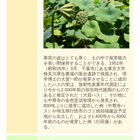
果実の皮はとても厚く、土の中で発芽能力
を長い間保持することができる。1951年
（昭和26年）3月、千葉市にある東京大学
検見川厚生農場の落合遺跡で発掘され、理
学博士の大賀一郎が発芽させることに成功
したハスの実は、放射性炭素年代測定によ
り今から2,000年前の弥生時代後期のもので
あると推定された（大賀ハス）。その他に
も中尊寺の金色堂須弥壇から発見され、
800年ぶりに発芽に成功した例（中尊寺ハ
ス）や埼玉県行田市のゴミ焼却場建設予定
地から出土した、およそ1,400年から3000
年前のものが発芽した例（行田蓮）があ
る。