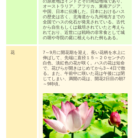
の原産地はインドとその周辺地域であり、
オーストラリア、アフリカ、東南アジア、
中国、日本に伝播した。日本におけるハス
の歴史は古く、北海道から九州地方までの
全国でハスの化石が発見されている。古代
から自生もしくは栽培されていたと考えら
れており、近世には戦時の非常食として城
の堀や寺院の庭に植えられた例もある。
花
7～9月に開花期を迎え、長い花柄を水上に
伸ばして、先端に直径１５～２０センチの
白色、淡紅色の花が咲く。ハスの花は短命
で、花びらが開きはじめてから3～4日で散
る。また、午前中に咲いた花は午後には閉
じてしまい、満開の花は、開花2日目の朝7
～9時頃。