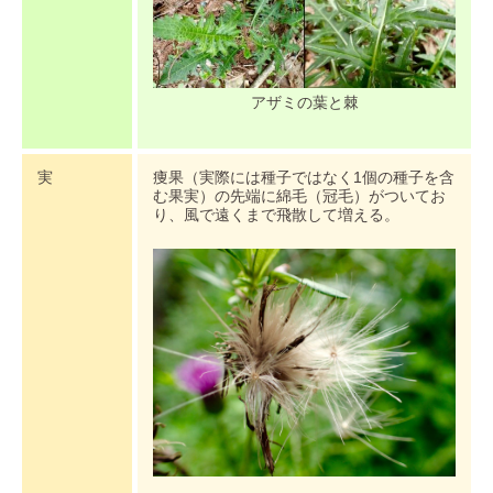
アザミの葉と棘
実
痩果（実際には種子ではなく1個の種子を含
む果実）の先端に綿毛（冠毛）がついてお
り、風で遠くまで飛散して増える。