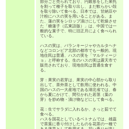
部分ごと売られており、円錐形をした果托
を割って種子を取り出し、まだ軟らかい殻
を取り除いて食べる。日本では、甘納豆や
汁粉にハスの実を用いることがある。ま
た、蓮の実をシロップ漬けにして乾燥させ
た「糖蓮子（広東語版）」は、中国では一
般的な菓子で、特に旧正月によく食べられ
ている。
ハスの実は、バランキージャやカルタヘナ
などコロンビア北部の都市でも一般的。現
地住民は普通、ハスの実を「マルティージ
ョ」と呼称する。生のハスの実は露天市で
販売されており、現地住民は普通生食す
る。
芽：果実の若芽は、果実の中心部から取り
出して、茶外茶として飲用に使われる。中
国のハスの一大産地である湖北省では、春
から夏にかけて、間引かれた若茎（葉の
芽）を炒め物・漬け物などにして食べる。
花：生でサラダに入れるか、さっと茹でて
食べる。
ハスを国花としているベトナムでは、雄蕊
で茶葉に香り付けしたものを花茶の一種で
ある蓮茶として飲用する。甘い香りが楽し