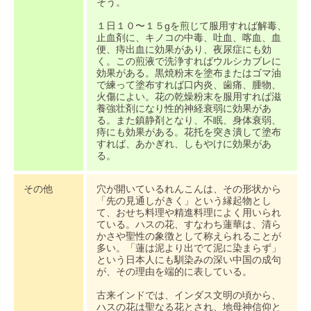
そう。
１日１０〜１５gを煎じて服用すれば解毒、
止血剤に、キノコの中毒、吐血、喀血、血
便、痔出血に効果があり、夜尿症にも効
く。この煎液で洗浄すればウルシカブレに
効果がある。黒焼粉末を塗布またはゴマ油
で練って塗布すれば口内炎、歯痛、腫物、
火傷によい。花の乾燥粉末を服用すれば滋
養強壮剤になり性的神経衰弱に効果があ
る。また鎮静剤となり、不眠、身体衰弱、
痔にも効果がある。花托を突き潰して塗布
すれば、あかぎれ、しもやけに効果があ
る。
その他
穴が開いているれんこんは、その形状から
「先の見通しがきく」という縁起物とし
て、おせち料理や精進料理によく用いられ
ている。ハスの花、すなわち蓮華は、清ら
かさや聖性の象徴として称えられることが
多い。「蓮は泥より出でて泥に染まらず」
という日本人にも馴染みの深い中国の成句
が、その理由を端的に表している。
古来インドでは、インダス文明の頃から、
ハスの花は聖なる花とされ、地母神信仰と