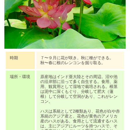
時期
７〜９月に花が咲き、秋に種ができる。
秋〜春に根のレンコンを掘り取る。
場所・環境
原産地はインド亜大陸とその周辺。沼や池
の沿岸部に沿って多く自生する。食用、薬
用、観賞用として湿地で栽培される。根茎
は泥中に深くもぐり、分岐して肥大（蓮
根）して分岐して空洞があり、これがレン
コン。
ハスは系統として2種類あり、花色が白や赤
系統のアジア産と、花色が黄色のアメリカ
産のハスがある。食用として流通するハス
は、主にアジアにルーツを持つハスで、そ