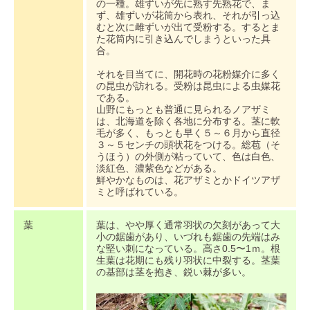
の一種。雄ずいが先に熟す先熟花で、ま
ず、雄ずいが花筒から表れ、それが引っ込
むと次に雌ずいが出て受粉する。するとま
た花筒内に引き込んでしまうといった具
合。
それを目当てに、開花時の花粉媒介に多く
の昆虫が訪れる。受粉は昆虫による虫媒花
である。
山野にもっとも普通に見られるノアザミ
は、北海道を除く各地に分布する。茎に軟
毛が多く、もっとも早く５～６月から直径
３～５センチの頭状花をつける。総苞（そ
うほう）の外側が粘っていて、色は白色、
淡紅色、濃紫色などがある。
鮮やかなものは、花アザミとかドイツアザ
ミと呼ばれている。
葉
葉は、やや厚く通常羽状の欠刻があって大
小の鋸歯があり、いづれも鋸歯の先端はみ
な堅い刺になっている。高さ0.5〜1ｍ。根
生葉は花期にも残り羽状に中裂する。茎葉
の基部は茎を抱き、鋭い棘が多い。