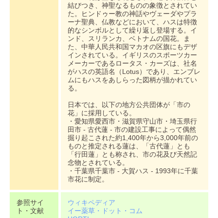
結びつき、神聖なるものの象徴とされてい
た。ヒンドゥー教の神話やヴェーダやプラ
ーナ聖典、仏教などにおいて、ハスは特徴
的なシンボルとして繰り返し登場する。イ
ンド、スリランカ、ベトナムの国花。ま
た、中華人民共和国マカオの区旗にもデザ
インされている。イギリスのスポーツカー
メーカーであるロータス・カーズは、社名
がハスの英語名（Lotus）であり、エンブレ
ムにもハスをあしらった図柄が描かれてい
る。
日本では、以下の地方公共団体が「市の
花」に採用している。
・愛知県愛西市・滋賀県守山市・埼玉県行
田市 - 古代蓮 - 市の建設工事によって偶然
掘り起こされた約1,400年から3,000年前の
ものと推定される蓮は、「古代蓮」とも
「行田蓮」とも称され、市の花及び天然記
念物とされている。
・千葉県千葉市 - 大賀ハス - 1993年に千葉
市花に制定。
参照サイ
ウィキペディア
ト・文献
イー薬草・ドット・コム