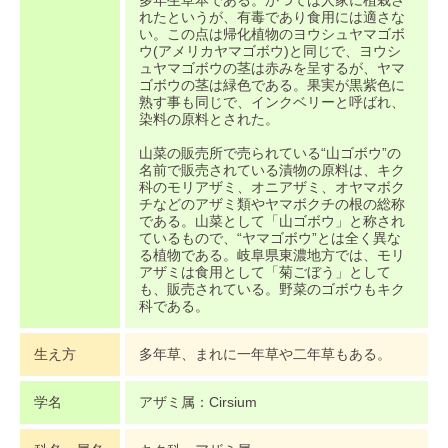
多年生草本である。かつては人家に植栽さ
れたというが、有毒であり食用には適さな
い。この点は帰化植物のヨウシュヤマゴボ
ウ(アメリカヤマゴボウ)と同じで、ヨウシ
ュヤマゴボウの茎は赤みを呈するが、ヤマ
ゴボウの茎は緑色である。果実が黒紫色に
熟す事も同じで、インクベリーと呼ばれ、
染料の原料とされた。
山菜の販売所で売られている“山ゴボウ”の
名前で販売されている漬物の原料は、キク
科のモリアザミ、オニアザミ、オヤマボク
チなどのアザミ類やヤマボクチの根の総称
である。山菜として「山ゴボウ」と称され
ているもので、“ヤマゴボウ”とは全く異な
る植物である。岐阜県東濃地方では、モリ
アザミは食用として「菊ごぼう」として
も、販売されている。野菜のゴボウもキク
科である。
生え方
多年草、まれに一年草や二年草もある。
学名
アザミ属：Cirsium