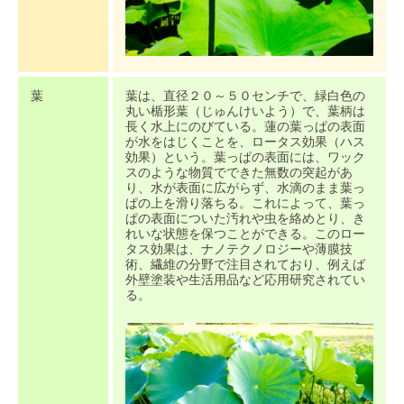
葉
葉は、直径２０～５０センチで、緑白色の
丸い楯形葉（じゅんけいよう）で、葉柄は
長く水上にのびている。蓮の葉っぱの表面
が水をはじくことを、ロータス効果（ハス
効果）という。葉っぱの表面には、ワック
スのような物質でできた無数の突起があ
り、水が表面に広がらず、水滴のまま葉っ
ぱの上を滑り落ちる。これによって、葉っ
ぱの表面についた汚れや虫を絡めとり、き
れいな状態を保つことができる。このロー
タス効果は、ナノテクノロジーや薄膜技
術、繊維の分野で注目されており、例えば
外壁塗装や生活用品など応用研究されてい
る。