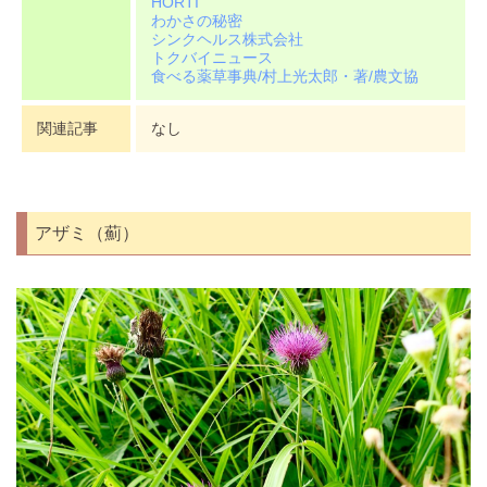
HORTI
わかさの秘密
シンクヘルス株式会社
トクバイニュース
食べる薬草事典/村上光太郎・著/農文協
関連記事
なし
アザミ（薊）