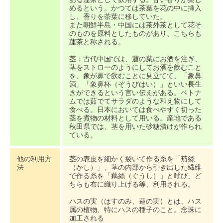
めるという。かつては茶葉を花の中に挿入
し、香りを茶葉に移していた。
また朝鮮半島・中国には茶外茶として花そ
のものを原料としたものがあり、こちらも
蓮茶と称される。
茎：古代中国では、蓮の葉にお酒を注ぎ、
茎をストローのようにしてお酒を飲むこと
を、象が鼻で飲むことに見立てて、「象鼻
酒」「象鼻杯（ぞうびはい）」といい長生
きができるという言い伝えがある。ベトナ
ムでは茹でてサラダのような和え物にして
食べる。日本においては食べやすく切った
茎を煮物の材料として用いる。産地である
秋田県では、茎を用いた砂糖漬けが作られ
ている。
他の利用方
茎の表皮を細かく裂いて作る糸を「茄絲
法
（かし）」、茎の内部から引き出した繊維
で作る糸を「藕絲（ぐうし）」と呼び、ど
ちらも布に織り上げる等、利用される。
ハスの実（はすのみ、蓮の実）とは、ハス
属の植物、特にハスの種子のこと。念珠に
加工される