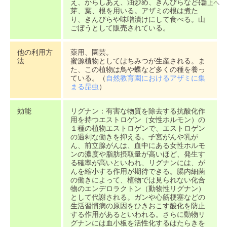
え、からしあえ、油炒め、きんぴらなどに
芽、葉、根を用いる。アザミの根は煮た
り、きんぴらや味噌漬けにして食べる。山
ごぼうとして販売されている。
他の利用方
薬用、園芸。
法
蜜源植物としてはちみつが生産される。ま
た、この植物は鳥や蝶など多くの種を養っ
ている。（
自然教育園におけるアザミに集
まる昆虫
）
効能
リグナン：有害な物質を除去する抗酸化作
用を持つエストロゲン（女性ホルモン）の
１種の植物エストロゲンで、エストロゲン
の過剰な働きを抑える。子宮がんや乳が
ん、前立腺がんは、血中にある女性ホルモ
ンの濃度や脂肪摂取量が高いほど、発生す
る確率が高いといわれ、リグナンには、が
んを縮小する作用が期待できる。腸内細菌
の働きによって、植物では見られない化合
物のエンデロラクトン（動物性リグナン）
として代謝される。ガンや心筋梗塞などの
生活習慣病の原因をひきおこす酸化を防止
する作用があるといわれる。さらに動物リ
グナンには血小板を活性化するはたらきを