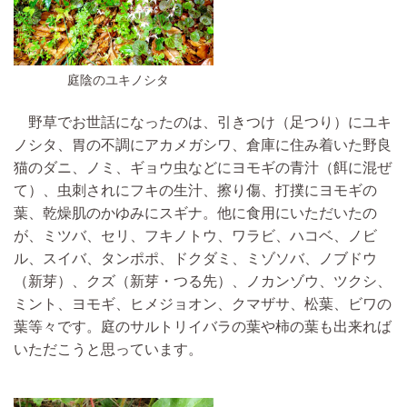
庭陰のユキノシタ
野草でお世話になったのは、引きつけ（足つり）にユキ
ノシタ、胃の不調にアカメガシワ、倉庫に住み着いた野良
猫のダニ、ノミ、ギョウ虫などにヨモギの青汁（餌に混ぜ
て）、虫刺されにフキの生汁、擦り傷、打撲にヨモギの
葉、乾燥肌のかゆみにスギナ。他に食用にいただいたの
が、ミツバ、セリ、フキノトウ、ワラビ、ハコベ、ノビ
ル、スイバ、タンポポ、ドクダミ、ミゾソバ、ノブドウ
（新芽）、クズ（新芽・つる先）、ノカンゾウ、ツクシ、
ミント、ヨモギ、ヒメジョオン、クマザサ、松葉、ビワの
葉等々です。庭のサルトリイバラの葉や柿の葉も出来れば
いただこうと思っています。