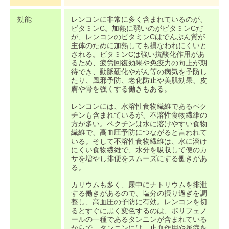
効能
レンコンに非常に多く含まれているのが、
ビタミンC。加熱に弱いのがビタミンCだ
が、レンコンのビタミンCはでんぷん質が
主体のために加熱しても損なわれにくいと
される。ビタミンCは強い抗酸化作用があ
るため、疲労回復効果や免疫力の向上が期
待でき、動脈硬化やがん等の病気を予防し
たり、風邪予防、老化防止や美肌効果、皮
膚や骨を強くする働きもある。
レンコンには、水溶性食物繊維であるペク
チンも含まれているが、不溶性食物繊維の
方が多い。ペクチンは水に溶けやすい食物
繊維で、高血圧予防につながると言われて
いる。そして不溶性食物繊維は、水に溶け
にくい食物繊維で、水分を吸収して便のカ
サを増やし排便をスムーズにする働きがあ
る。
カリウムも多く、尿中にナトリウムを排泄
する働きがあるので、塩分の摂り過ぎを調
整し、高血圧の予防に有効。レンコンを切
るとすぐに黒く変色するのは、ポリフェノ
ールの一種であるタンニンが含まれている
からで、タンニンには、止血作用や炎症を