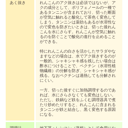
あく抜き
れんこんのアク抜きは必須ではないが、ア
クの成分として、ポリフェノールの一種で
あるタンニンが含まれており、切った断面
が空気に触れると酸化して茶色く変色して
しまう。タンニンは薬効もあるが水溶性な
ので変色を防ぎたいときは、切った後れん
こんを水にさらす。れんこんが空気に触れ
るのを防ぐことで酸化の進行を止めること
ができる。
特にれんこんの白さを活かしたサラダやな
ますなどの場合は、水でアク抜きするのが
一般的。シャキシャキ感を残したい場合は
酢水につけることで、ペクチン（水溶性植
物繊維）の分解を防ぎ、シャキシャキ感が
残る。なおペクチンは過熱しても分解され
にくい。
一方、切った後すぐに加熱調理するのであ
れば、水にさらさなくても変色はしない。
ただし、鉄鍋など鉄をふくむ調理器具で煮
たり炒めたりすると、れんこんに含まれる
タンニンが鉄と結合し、黒く変色する原因
になる。