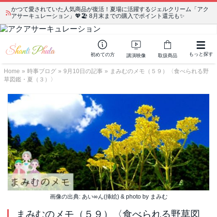
かつて愛されていた人気商品が復活！夏場に活躍するジェルクリーム「アク
アサーキュレーション」💖🏖️ 8月末までの購入でポイント還元も✨
もっと探す
初めての方
講演映像
取扱商品
Home
»
時事ブログ
»
9月10日の記事
»
まみむのメモ（５９）〈食べられる野
草図鑑・夏（３）〉
画像の出典: あい∞ん(挿絵) & photo by まみむ
まみむのメモ（５９）〈食べられる野草図