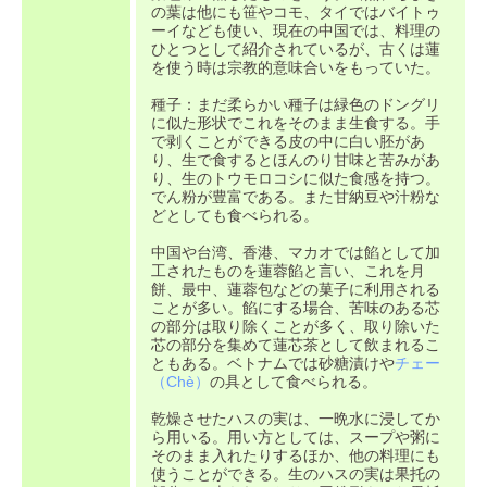
の葉は他にも笹やコモ、タイではバイトゥ
ーイなども使い、現在の中国では、料理の
ひとつとして紹介されているが、古くは蓮
を使う時は宗教的意味合いをもっていた。
種子：まだ柔らかい種子は緑色のドングリ
に似た形状でこれをそのまま生食する。手
で剥くことができる皮の中に白い胚があ
り、生で食するとほんのり甘味と苦みがあ
り、生のトウモロコシに似た食感を持つ。
でん粉が豊富である。また甘納豆や汁粉な
どとしても食べられる。
中国や台湾、香港、マカオでは餡として加
工されたものを蓮蓉餡と言い、これを月
餅、最中、蓮蓉包などの菓子に利用される
ことが多い。餡にする場合、苦味のある芯
の部分は取り除くことが多く、取り除いた
芯の部分を集めて蓮芯茶として飲まれるこ
ともある。ベトナムでは砂糖漬けや
チェー
（Chè）
の具として食べられる。
乾燥させたハスの実は、一晩水に浸してか
ら用いる。用い方としては、スープや粥に
そのまま入れたりするほか、他の料理にも
使うことができる。生のハスの実は果托の