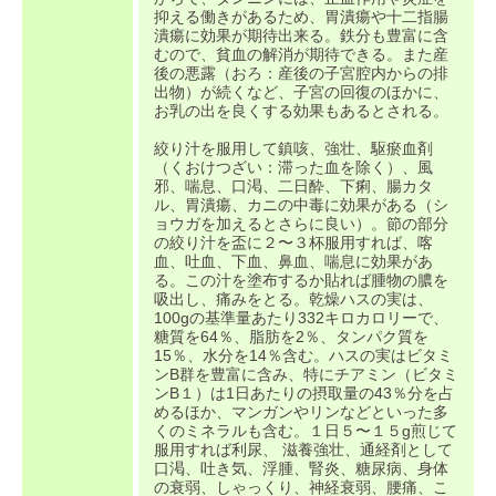
抑える働きがあるため、胃潰瘍や十二指腸
潰瘍に効果が期待出来る。鉄分も豊富に含
むので、貧血の解消が期待できる。また産
後の悪露（おろ：産後の子宮腔内からの排
出物）が続くなど、子宮の回復のほかに、
お乳の出を良くする効果もあるとされる。
絞り汁を服用して鎮咳、強壮、駆瘀血剤
（くおけつざい：滞った血を除く）、風
邪、喘息、口渇、二日酔、下痢、腸カタ
ル、胃潰瘍、カニの中毒に効果がある（シ
ョウガを加えるとさらに良い）。節の部分
の絞り汁を盃に２〜３杯服用すれば、喀
血、吐血、下血、鼻血、喘息に効果があ
る。この汁を塗布するか貼れば腫物の膿を
吸出し、痛みをとる。乾燥ハスの実は、
100gの基準量あたり332キロカロリーで、
糖質を64％、脂肪を2％、タンパク質を
15％、水分を14％含む。ハスの実はビタミ
ンB群を豊富に含み、特にチアミン（ビタミ
ンB１）は1日あたりの摂取量の43％分を占
めるほか、マンガンやリンなどといった多
くのミネラルも含む。１日５〜１５g煎じて
服用すれば利尿、 滋養強壮、通経剤として
口渇、吐き気、浮腫、腎炎、糖尿病、身体
の衰弱、しゃっくり、神経衰弱、腰痛、こ