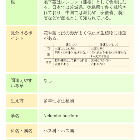
根
地下茎はレンコン（蓮根）として食用にな
る。日本では茨城県、徳島県で多く栽培さ
れており、中国では湖北省、安徽省、浙江
省などが産地として知られている。
見分けるポ
花や葉っぱの形がよく似た水生植物に睡蓮
イント
がある。
間違えやす
なし
い毒草
生え方
多年性水生植物
学名
Nelumbo nucifera
科名・属名
ハス科・ハス属