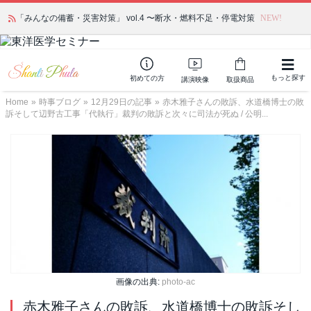
「みんなの備蓄・災害対策」 vol.4 〜断水・燃料不足・停電対策
NEW!
もっと探す
初めての方
講演映像
取扱商品
Home
»
時事ブログ
»
12月29日の記事
»
赤木雅子さんの敗訴、水道橋博士の敗
訴そして辺野古工事「代執行」裁判の敗訴と次々に司法が死ぬ / 公明...
画像の出典:
photo-ac
赤木雅子さんの敗訴、水道橋博士の敗訴そし