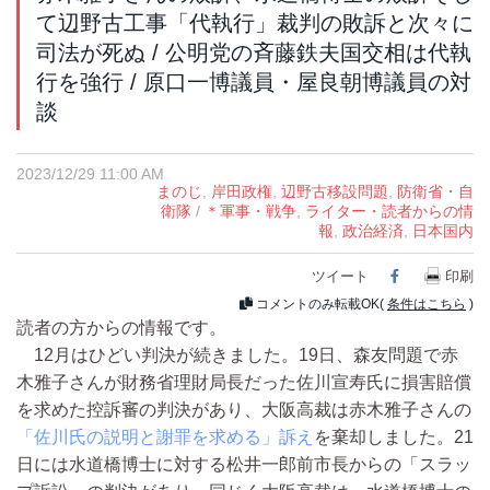
て辺野古工事「代執行」裁判の敗訴と次々に
司法が死ぬ / 公明党の斉藤鉄夫国交相は代執
行を強行 / 原口一博議員・屋良朝博議員の対
談
2023/12/29 11:00 AM
まのじ
,
岸田政権
,
辺野古移設問題
,
防衛省・自
衛隊
/
＊軍事・戦争
,
ライター・読者からの情
報
,
政治経済
,
日本国内
ツイート
Facebook
印刷
コメントのみ転載OK(
条件はこちら
)
読者の方からの情報です。
12月はひどい判決が続きました。19日、森友問題で赤
木雅子さんが財務省理財局長だった佐川宣寿氏に損害賠償
を求めた控訴審の判決があり、大阪高裁は赤木雅子さんの
「佐川氏の説明と謝罪を求める」訴え
を棄却しました。21
日には水道橋博士に対する松井一郎前市長からの「スラッ