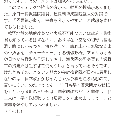
おります。」とのコメントは独裁への抵抗です。
このタイミングで読者の方から、動画の投稿がありまし
た。原口一博衆議院議員、屋良朝博衆議院議員の対談で
す。「雰囲気が良く、中身も分かりやすい」と感想を寄せ
ておられました。
軟弱地盤の地盤改良など実現不可能なことは政府・防衛
省も知っているはずなのに、あり得ない空想の辺野古基地
滑走路にしがみつき、海を汚して、膨れ上がる無駄な支出
の中抜きを「チューチュー」する傀儡政権。アメリカは今
や日本から撤退を予定しており、海兵隊の司令官も「辺野
古の滑走路は短すぎて使えない」と言っているそうです。
けれどもそのことをアメリカの会計検査院が日本に表明し
ないのは「日本政府がじゃんじゃん予算を注ぎ込むので、
言いにくい」のだそうです。「1日も早く普天間から移転
を」という政府の言い分は「国家的詐欺だ」と非難し、お
二人は「早く政権取って（辺野古を）止めましょう！」と
闘志を燃やしておられました。
（まのじ）