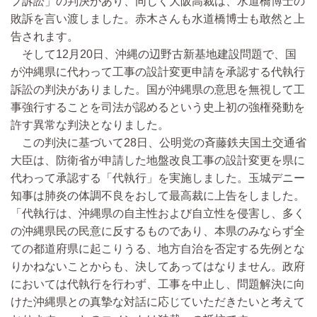
プ訴訟」の判決があり、同じく大阪高裁は、水道橋博士の
敗訴を言い渡しました。赤木さんも水道橋博士も敢然と上
告されます。
そして12月20日、沖縄の辺野古新基地建設問題で、国
が沖縄県に代わって工事の設計変更申請を承認する代執行
訴訟の判決がありました。国が沖縄県の意思を無視して工
事強行することを司法が認めるという史上初の強権発動を
許す異常な判決となりました。
この判決に基づいて28日、公明党の斉藤鉄夫国土交通省
大臣は、防衛省が申請した地盤改良工事の設計変更を県に
代わって承認する「代執行」を実施しました。玉城デニー
知事は肺炎の体調不良をおして最高裁に上告をしました。
「代執行は、沖縄県の自主性および自立性を侵害し、多く
の沖縄県民の民意に反するものであり、本県のみならず全
ての都道府県に起こりうる、地方自治を否定する先例とな
りかねないことからも、決してあってはなりません。政府
においては代執行を行わず、工事を中止し、問題解決に向
けた沖縄県との真摯な対話に応じていただきたいと考えて