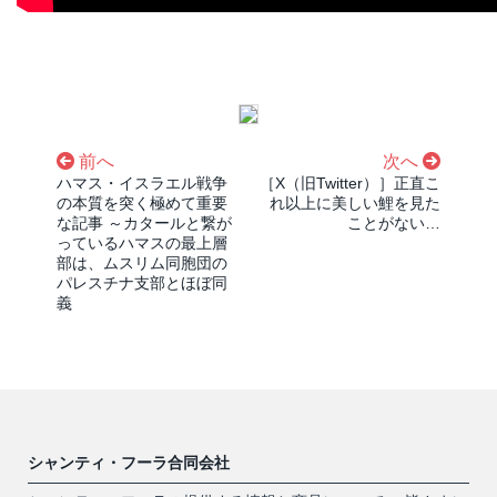
前へ
次へ
ハマス・イスラエル戦争
［X（旧Twitter）］正直こ
の本質を突く極めて重要
れ以上に美しい鯉を見た
な記事 ～カタールと繋が
ことがない…
っているハマスの最上層
部は、ムスリム同胞団の
パレスチナ支部とほぼ同
義
シャンティ・フーラ合同会社