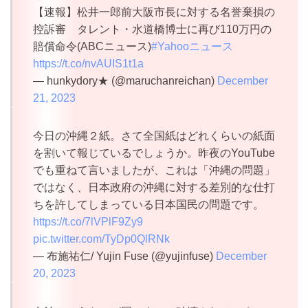
【速報】松井一郎前大阪市長に対する名誉棄損の
控訴審 タレント・水道橋博士に再び110万円の
賠償命令(ABCニュース)
#Yahooニュース
https://t.co/nvAUIS1t1a
— hunkydory★ (@maruchanreichan)
December
21, 2023
今日の沖縄２紙。さて全国紙はどれくらいの紙面
を割いて報じているでしょうか。昨夜のYouTube
でも重ねて言いましたが、これは「沖縄の問題」
ではなく、日本政府の沖縄に対する差別的な仕打
ちを許してしまっている日本国民の問題です。
https://t.co/7lVPlF9Zy9
pic.twitter.com/TyDp0QlRNk
— 布施祐仁/ Yujin Fuse (@yujinfuse)
December
20, 2023