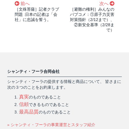
前へ
次へ
［文殊菩薩］記者クラブ
［避難の権利］みんなの
問題 :日本の記者は「会
パブコメ：①原子力災害
社」に忠誠を誓う。
対策指針（2/12まで）、
②新安全基準（2/28ま
で）
シャンティ・フーラ合同会社
シャンティ・フーラの提供する情報と商品について、 皆さまに
次の３つのことをお約束します。
真実
のものであること
信頼
できるものであること
最高品質
のものであること
» シャンティ・フーラの事業運営とスタッフ紹介