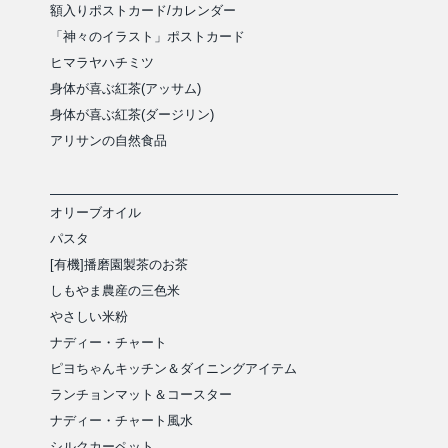
額入りポストカード/カレンダー
「神々のイラスト」ポストカード
ヒマラヤハチミツ
身体が喜ぶ紅茶(アッサム)
身体が喜ぶ紅茶(ダージリン)
アリサンの自然食品
オリーブオイル
パスタ
[有機]播磨園製茶のお茶
しもやま農産の三色米
やさしい米粉
ナディー・チャート
ピヨちゃんキッチン＆ダイニングアイテム
ランチョンマット＆コースター
ナディー・チャート風水
シルクカーペット