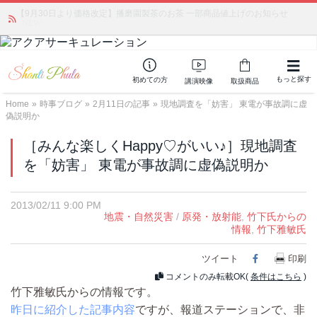
【9月30日より価格改定】播磨園製茶のお茶 一部商品値上げのお知らせ
「みんなの備蓄・災害対策」 vol.4 〜断水・燃料不足・停電対策
NEW!
もっと探す
初めての方
講演映像
取扱商品
Home
»
時事ブログ
»
2月11日の記事
»
現地調査を「妨害」 東電が事故調に虚
偽説明か
［みんな楽しくHappy♡がいい♪］現地調査
を「妨害」 東電が事故調に虚偽説明か
2013/02/11 9:00 PM
地震・自然災害
/
原発・放射能
,
竹下氏からの
情報
,
竹下雅敏氏
ツイート
Facebook
印刷
コメントのみ転載OK(
条件はこちら
)
竹下雅敏氏からの情報です。
昨日に紹介した記事内容
ですが、報道ステーションで、非