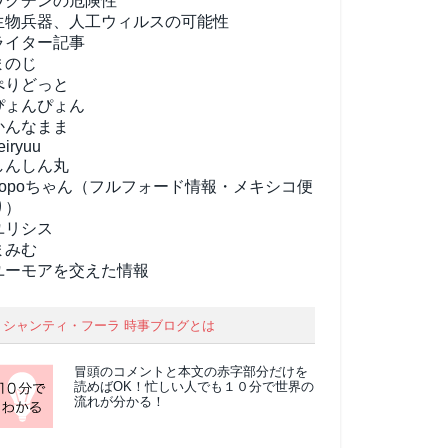
ワクチンの危険性
生物兵器、人工ウィルスの可能性
ライター記事
まのじ
ぺりどっと
ぴょんぴょん
かんなまま
eiryuu
しんしん丸
popoちゃん（フルフォード情報・メキシコ便
り）
ユリシス
まみむ
ユーモアを交えた情報
シャンティ・フーラ 時事ブログとは
冒頭のコメントと本文の
赤字部分
だけを
読めばOK！忙しい人でも１０分で世界の
流れが分かる！