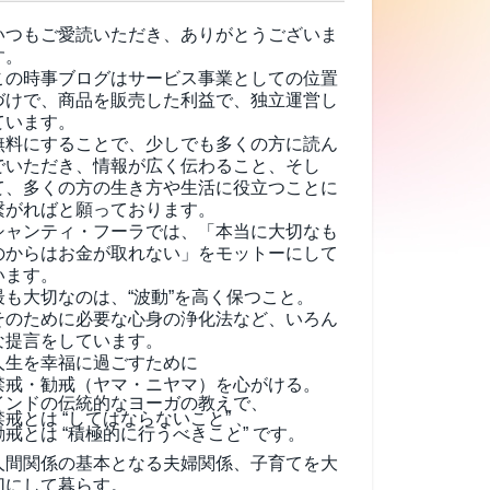
いつもご愛読いただき、ありがとうございま
す。
この時事ブログはサービス事業としての位置
づけで、商品を販売した利益で、独立運営し
ています。
無料にすることで、少しでも多くの方に読ん
でいただき、情報が広く伝わること、そし
て、
多くの方の生き方や生活に役立つことに
繋がればと願っております。
シャンティ・フーラでは、「本当に大切なも
のからはお金が取れない」をモットーにして
います。
最も大切なのは、“波動”を高く保つこと。
そのために必要な心身の浄化法など、いろん
な提言をしています。
人生を幸福に過ごすために
禁戒・勧戒（ヤマ・ニヤマ）を心がける。
インドの伝統的なヨーガの教えで、
禁戒とは “してはならないこと” 、
勧戒とは “積極的に行うべきこと” です。
人間関係の基本となる夫婦関係、子育てを大
切にして暮らす。