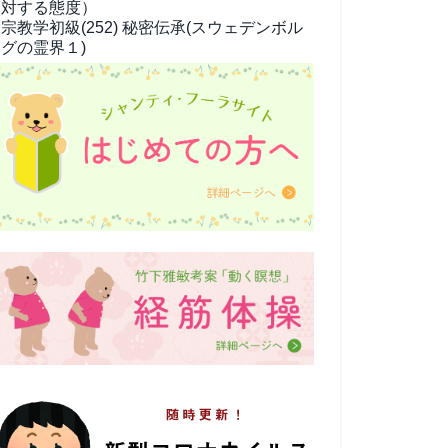
対する態度）
宗教学
初級(252) 秘密伝承(スウェデンボル
グの霊界１)