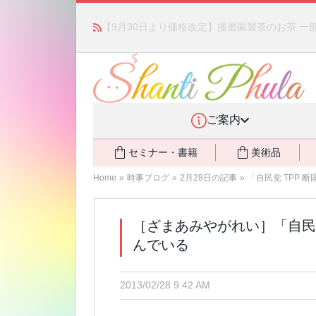
「みんなの備蓄・災害対策」 vol.4 〜断水・
ご案内
セミナー・書籍
美術品
Home
»
時事ブログ
»
2月28日の記事
»
「自民党 TPP
［ざまあみやがれい］「自民党
んでいる
2013/02/28 9:42 AM