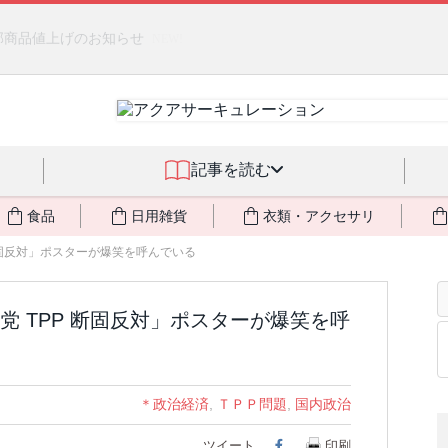
燃料不足・停電対策
NEW!
記事を読む
食品
日用雑貨
衣類・アクセサリ
 断固反対」ポスターが爆笑を呼んでいる
 TPP 断固反対」ポスターが爆笑を呼
＊政治経済
,
ＴＰＰ問題
,
国内政治
ツイート
Facebook
印刷