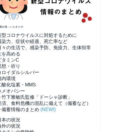
像出典：いらすとや
新型コロナウイルスに対処するために
感染力、症状や経過、死亡率など
日々の生活で、感染予防、免疫力、生体恒常
性を高める
ビタミンC
瞑想・祈り
コロイダルシルバー
腸内環境
二酸化塩素・MMS
ホメオパシー
▶竹下雅敏氏監修「ドーシャ診断」
経済、食料危機の混乱に備えて（備蓄など）
▶備蓄情報のまとめ
(NEW!)
日本の状況
海外の状況