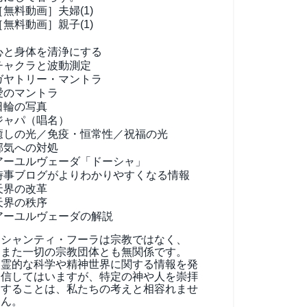
［無料動画］夫婦(1)
［無料動画］親子(1)
心と身体を清浄にする
チャクラと波動測定
ガヤトリー・マントラ
愛のマントラ
日輪の写真
ジャパ（唱名）
癒しの光／免疫・恒常性／祝福の光
邪気への対処
アーユルヴェーダ
「ドーシャ」
時事ブログがよりわかりやすくなる情報
天界の改革
天界の秩序
アーユルヴェーダの解説
シャンティ・フーラは宗教ではなく、
また一切の宗教団体とも無関係です。
霊的な科学や精神世界に関する情報を発
信してはいますが、特定の神や人を崇拝
することは、私たちの考えと相容れませ
ん。