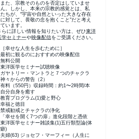
また、宗教そのものを否定はしていませ
ん。しかし、本来の宗教的感覚とは、私
たちが、“宇宙や自然といった大きな存在
に対して、畏敬の念を抱くこと”だと考え
ています。
さらに詳しい情報を知りたい方は、ぜひ
東洋
医学セミナー
や
映像配信
をご受講ください。
［幸せな人生を歩むために］
最初に観るのにおすすめの映像配信
無料公開
東洋医学セミナー試聴映像
ガヤトリー・マントラと７つのチャクラ
神々からの警告（2）
有料（550円）
収録時間：約1〜2時間/本
自分自身を癒す
教育プログラム(1)
愛と野心
幸福と徳目
禁戒勧戒とチャクラの浄化
「幸せを開く7つの扉」進化段階と憑依
東洋医学セミナー雑談集(1)
五行類型論(体
癖)
夫婦(63)
ジョセフ・マーフィー（人生に