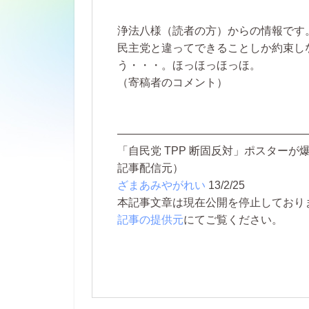
浄法八様（読者の方）からの情報です
民主党と違ってできることしか約束し
う・・・。ほっほっほっほ。
（寄稿者のコメント）
—————————————————
「自民党 TPP 断固反対」ポスターが
記事配信元）
ざまあみやがれい
13/2/25
本記事文章は現在公開を停止しております。 
記事の提供元
にてご覧ください。