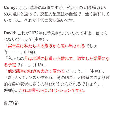
Corey:
ええ。惑星の軌道ですが、私たちの太陽系はほか
の太陽系と違って、惑星の配置は不自然で、全く調和して
いません。それが非常に興味深いです。
David:
これが1972年に予見されていたのですよ。信じら
れないでしょ？
(中略)…
「
冥王星は私たちの太陽系から追い出される
でしょ
う・・・」
(中略)…
「私たちの
月は地球の軌道から離れて、独立した惑星にな
る予定
です。」
(中略)…
「
他の惑星の軌道も大きく変わる
でしょう。」
(中略)…
「新しいバランスが作られ、その結果、太陽系内のより霊
的な命の表現に多くの利益がもたらされるでしょう。」
(中略)…
これは明らかにアセンションですね。
(以下略)