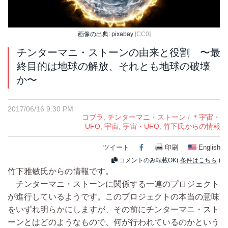
画像の出典: pixabay
[CC0]
チンターマニ・ストーンの由来と役割 〜最
終目的は地球の解放、それとも地球の破壊
か〜
2017/06/16 9:30 PM
コブラ
,
チンターマニ・ストーン
/
＊宇宙・
UFO
,
宇宙
,
宇宙・UFO
,
竹下氏からの情報
ツイート
Facebook
印刷
English
コメントのみ転載OK(
条件はこちら
)
竹下雅敏氏からの情報です。
チンターマニ・ストーンに関係する一連のプロジェクト
が進行しているようです。このプロジェクトの本当の意味
をいずれ明らかにしますが、その前にチンターマニ・スト
ーンとはどのようなもので、何が行われているのかという