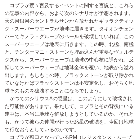
コブラが度々言及するイベントに関する言説と、これら
の記事の内容から、およそ次のシナリオが予想されます。
天の河銀河のセントラルサンから放たれたギャラクティッ
ク・スーパーウエーブが地球に届きます。タキオンチェン
バーでキメラ・グループのベールを破壊していれば、この
スーパーウェーブは地表に届きます。この時、北極、南極
と、チンターマニ・ストーンを埋め込んだ重要なヴォルテ
クスから、スーパーウェーブは地球の中心核に導かれ、反
転してスーパーウェーブは地球全体を覆い、地表から溢れ
出します。もしもこの時、ブラックストーンが取り除かれ
ていなければブラックストーンは不安定化し、おそらく地
球そのものを破壊することになるでしょう。
かつてのシリウスAの惑星は、このようにして破壊され
た可能性があります。果たして、コブラとその背後にいる
連中は、本当に地球を解放しようとしているのか、それと
も、かつて彼らの仲間が行った惑星の破壊を、今回は地球
で行なおうとしているのかです。
コブラが窓口となっているRM（レジスタンス・ムーブ