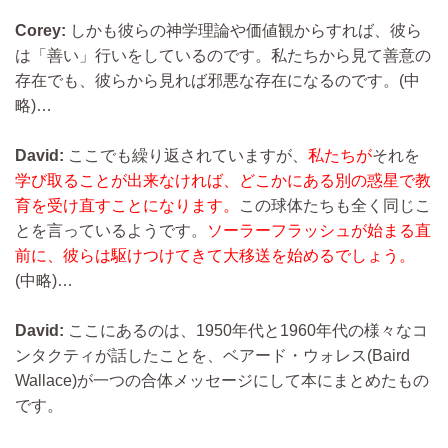
Corey:
しかも彼らの神学理論や価値観からすれば、彼ら
は「善い」行いをしているのです。私たちから見て善意の
存在でも、彼らから見れば邪悪な存在になるのです。
(中
略)…
David:
ここでも繰り返されていますが、
私たちが
それを
学び取ることが出来なければ、どこかにある別の惑星で教
育を受け直すことになります。
この球体たちも全く同じこ
とを言っているようです。
ソーラーフラッシュが始まる直
前に、彼らは駆けつけてきて大移送を始めるでしょう。
(中略)…
David:
ここにあるのは、1950年代と1960年代の様々なコ
ンタクティが話したことを、ベアード・ウォレス(Baird
Wallace)が一つの合体メッセージにして本にまとめたもの
です。