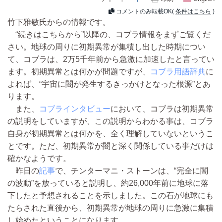
コメントのみ転載OK(
条件はこちら
)
竹下雅敏氏からの情報です。
“続きはこちらから”以降の、コブラ情報をまずご覧くだ
さい。地球の周りに初期異常が集積し出した時期につい
て、コブラは、2万5千年前から急激に加速したと言ってい
ます。初期異常とは何かが問題ですが、
コブラ用語辞典
に
よれば、“宇宙に闇が発生するきっかけとなった根源”とあ
ります。
また、
コブラインタビュー
において、コブラは初期異常
の説明をしていますが、この説明からわかる事は、コブラ
自身が初期異常とは何かを、全く理解していないというこ
とです。ただ、初期異常が闇と深く関係している事だけは
確かなようです。
昨日の
記事
で、チンターマニ・ストーンは、“完全に闇
の波動”を放っていると説明し、約26,000年前に地球に落
下したと予想されることを示しました。この石が地球にも
たらされた直後から、初期異常が地球の周りに急激に集積
し始めたということになります。