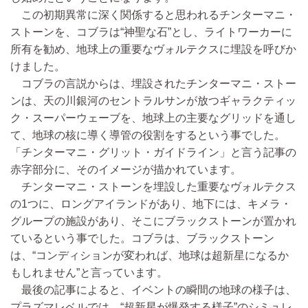
この初期異常に深く関係すると思われるチンターマニ・
ストーンを、コブラは“神聖な石”とし、ライトワーカーに
所有を勧め、地球上の重要なヴォルテクスに埋設を呼びか
けました。
コブラの言説からは、埋設されたチンターマニ・ストー
ンは、天の川銀河のセントラルサンが放つギャラクティッ
ク・スーパーウェーブを、地球上の主要なグリッドを通し
て、地球の核に導く導管の役割をするという事でした。
「チンターマニ・グリット・ガイドライン」と言う記事の
赤字部分に、そのイメージが描かれています。
チンターマニ・ストーンを埋設した重要なヴォルテクス
の1つに、ロングアイランドがあり、地下には、キメラ・
グループの施設があり、そこにブラックストーンが置かれ
ているという事でした。コブラは、ブラックストーン
は、“コンディションが変われば、地球は超新星になるか
もしれません”と言っています。
最後の記事によると、イベントの瞬間の地球の様子は、
プラズマレベルでは、“超新星が爆発する様子”のシミュレ