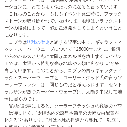
ーションに、とてもよく似たものになると言っています。
これらのことから、もしもイベント発生時に、ブラック
ストーンが取り除かれていなければ、地球はブラックスト
ーンの爆発によって、超新星爆発をしてしまうということ
になります。
コブラは
地球の歴史
と題する記事の中で、ギャラクティ
ック・スーパーウェーブについて “ 25000年ごとに、銀河
からのパルスとともに太陽がエネルギを放出する…イベン
トでは、太陽から特別な光が地球や人類に広がり…”と発
言しています。このことから、コブラの言うギャラクティ
ック・スーパーウェーブと、コーリー・グッド氏の言うソ
ーラーフラッシュは、同じものだと考えられます。セント
ラルサンが放つスーパー・ウェーブは、太陽を中継して地
球に届くのです。
冒頭の記事によると、ソーラーフラッシュの変容のパワ
ーは凄まじく、“太陽系内の惑星や衛星の大幅な再配置が
起きる”とあります。“月は地球の軌道から離れて、独立し