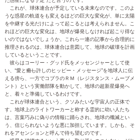
た惑星になる予定”だと言うのです。
これが、球体連合が予定している未来なのです。このよ
うな惑星の軌道をも変えるほどの巨大な変化が、単に太陽
を中継する光だけによって起こるとは考えられません。こ
れほどの巨大な変化は、地球が爆発しなければ起こり得な
いのではないでしょうか。これら一連の記事から合理的に
推理されるのは、球体連合は意図して、地球の破壊を計画
しているということです。
彼らはコーリー・グッド氏をメッセンジャーとして使
い、“愛と
癒し
許しのヒッピー・メッセージ”を地球人に伝
える傍ら、一方でコブラのＲＭ（レジスタンス・ムーブメ
ント）という実働部隊を動かして、地球の超新星爆発へ
と、着々と準備しているわけです。
これが球体連合という、クソみたいな宇宙人の正体で
す。地球上のライトワーカーと称する霊的に幼い人たち
は、言葉巧みに偽りの情報に踊らされ、地球の殲滅とい
う、信じられないような悪に加担しています。しかも、そ
れをアセンションと呼んで待ち望むのです。