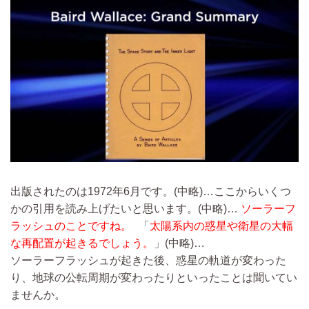
出版されたのは1972年6月です。
(中略)…
ここからいくつ
かの引用を読み上げたいと思います。
(中略)…
ソーラーフ
ラッシュのことですね。
「
太陽系内の惑星や衛星の大幅
な再配置が起きるでしょう。
」
(中略)…
ソーラーフラッシュが起きた後、惑星の軌道が変わった
り、地球の公転周期が変わったりといったことは聞いてい
ませんか。