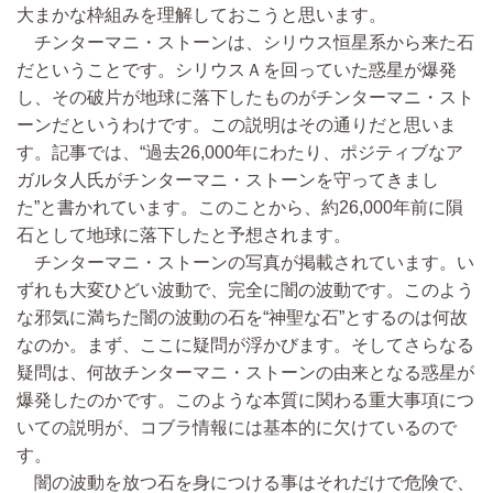
大まかな枠組みを理解しておこうと思います。
チンターマニ・ストーンは、シリウス恒星系から来た石
だということです。シリウスＡを回っていた惑星が爆発
し、その破片が地球に落下したものがチンターマニ・スト
ーンだというわけです。この説明はその通りだと思いま
す。記事では、“過去26,000年にわたり、ポジティブなア
ガルタ人氏がチンターマニ・ストーンを守ってきまし
た”と書かれています。このことから、約26,000年前に隕
石として地球に落下したと予想されます。
チンターマニ・ストーンの写真が掲載されています。い
ずれも大変ひどい波動で、完全に闇の波動です。このよう
な邪気に満ちた闇の波動の石を“神聖な石”とするのは何故
なのか。まず、ここに疑問が浮かびます。そしてさらなる
疑問は、何故チンターマニ・ストーンの由来となる惑星が
爆発したのかです。このような本質に関わる重大事項につ
いての説明が、コブラ情報には基本的に欠けているので
す。
闇の波動を放つ石を身につける事はそれだけで危険で、