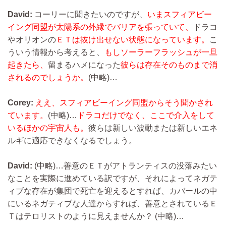
David:
コーリーに聞きたいのですが、
いまスフィアビー
イング同盟が太陽系の外縁でバリアを張っていて、
ドラコ
やオリオンの
ＥＴは抜け出せない状態になっています。
こ
ういう情報から考えると、
もしソーラーフラッシュが一旦
起きたら、
留まるハメになった
彼らは存在そのものまで消
されるのでしょうか。
(中略)…
Corey:
ええ、スフィアビーイング同盟からそう聞かされ
ています。
(中略)…
ドラコだけでなく、ここで介入をして
いるほかの宇宙人も。
彼らは新しい波動または新しいエネ
ルギに適応できなくなるでしょう。
David:
(中略)…
善意のＥＴがアトランティスの没落みたい
なことを実際に進めている訳ですが、それによってネガテ
ィブな存在が集団で死亡を迎えるとすれば、カバールの中
にいるネガティブな人達からすれば、善意とされているＥ
Ｔはテロリストのように見えませんか？
(中略)…