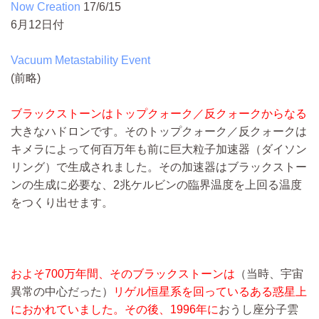
Now Creation
17/6/15
6月12日付
Vacuum Metastability Event
(前略)
ブラックストーンはトップクォーク／反クォークからなる
大きなハドロンです。そのトップクォーク／反クォークは
キメラによって何百万年も前に巨大粒子加速器（ダイソン
リング）で生成されました。その加速器はブラックストー
ンの生成に必要な、2兆ケルビンの臨界温度を上回る温度
をつくり出せます。
およそ700万年間、そのブラックストーンは
（当時、宇宙
異常の中心だった）
リゲル恒星系を回っているある惑星上
におかれていました。その後、1996年に
おうし座分子雲