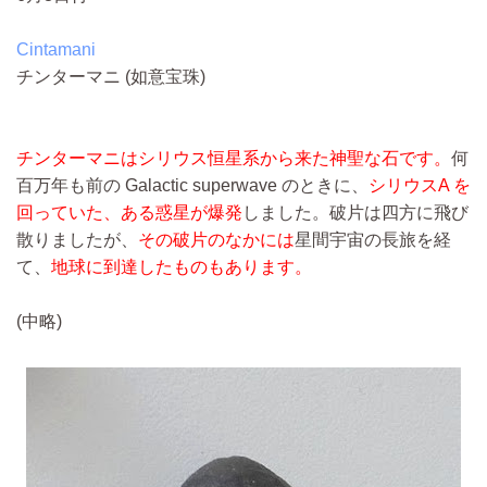
Cintamani
チンターマニ (如意宝珠)
チンターマニはシリウス恒星系から来た神聖な石です。
何
百万年も前の Galactic superwave のときに、
シリウスA を
回っていた、ある惑星が爆発
しました。破片は四方に飛び
散りましたが、
その破片のなかには
星間宇宙の長旅を経
て、
地球に到達したものもあります。
(中略)