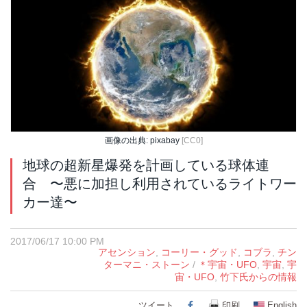
画像の出典: pixabay
[CC0]
地球の超新星爆発を計画している球体連
合 〜悪に加担し利用されているライトワー
カー達〜
2017/06/17 10:00 PM
アセンション
,
コーリー・グッド
,
コブラ
,
チン
ターマニ・ストーン
/
＊宇宙・UFO
,
宇宙
,
宇
宙・UFO
,
竹下氏からの情報
ツイート
Facebook
印刷
English