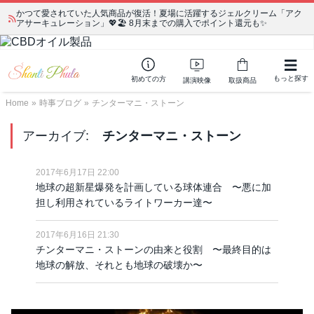
かつて愛されていた人気商品が復活！夏場に活躍するジェルクリーム「アク
アサーキュレーション」💖🏖️ 8月末までの購入でポイント還元も✨
もっと探す
初めての方
講演映像
取扱商品
Home
»
時事ブログ
»
チンターマニ・ストーン
アーカイブ:
チンターマニ・ストーン
2017年6月17日 22:00
地球の超新星爆発を計画している球体連合 〜悪に加
担し利用されているライトワーカー達〜
2017年6月16日 21:30
チンターマニ・ストーンの由来と役割 〜最終目的は
地球の解放、それとも地球の破壊か〜