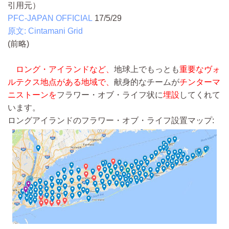
引用元）
PFC-JAPAN OFFICIAL
17/5/29
原文: Cintamani Grid
(前略)
ロング・アイランドなど、
地球上でもっとも
重要なヴォ
ルテクス地点がある地域で、
献身的なチームが
チンターマ
ニストーンを
フラワー・オブ・ライフ状に
埋設
してくれて
います。
ロングアイランドのフラワー・オブ・ライフ設置マップ: