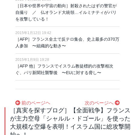
［日本や世界や宇宙の動向］射殺されたはずの警官が
自撮り ／ 仏オランド大統領…イルミナティがパリ
を攻撃している！
2015年1月12日 19:42
［AFP］フランス全土で反テロ集会、史上最多の370万
人参加 〜組織的な動き〜
2015年1月9日 19:28
［AFP 他］フランスでイスラム教徒標的の攻撃相次
ぐ、パリ新聞社襲撃後 〜EUに対する脅し〜
前のページヘ
次のページへ
［真実を探すブログ］【全面戦争】フランス
が主力空母「シャルル・ドゴール」を使った
大規模な空爆を表明！イスラム国に総攻撃開
始へ！