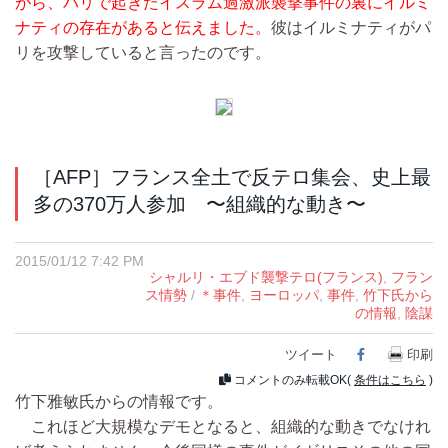
がら、パリで起きたイスラム過激派襲撃事件の裏にイルミ
ナティの存在があると伝えました。
彼はイルミナティがパ
リを攻撃していると言ったのです。
［AFP］フランス全土で反テロ集会、史上最
多の370万人参加 〜組織的な動き〜
2015/01/12 7:42 PM
シャルリ・エブド襲撃テロ(フランス)
,
フラン
ス情勢
/
＊事件
,
ヨーロッパ
,
事件
,
竹下氏から
の情報
,
陰謀
ツイート
Facebook
印刷
コメントのみ転載OK(
条件はこちら
)
竹下雅敏氏からの情報です。
これほど大規模なデモとなると、組織的な動きでなけれ