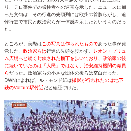
り、テロ事件での犠牲者への連帯を示した。ニュースに踊
った文句は、その行進の先頭列には欧州の首脳らがし、追
悼行進で市民と政治家らが一体感を示したというものだっ
た。
ところが、実際は
この写真は作られたもので
あった事が発
覚した。
政治家らは
行進の先頭を歩かず、
レオン・ブリュ
ム広場へと続く封鎖された横丁を歩いており、政治家の後
に続いていたのは「人民」ではなく、治安維持機関の職員
ら
だった。政治家らの小さな団体の後ろは空白だった。
DWNによれば、ル・モンド紙は
撮影が行われたのは地下
鉄のVoltaire駅付近
だと確証づけた。