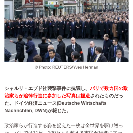
© Photo: REUTERS/Yves Herman
シャルリ・エブド社襲撃事件に抗議し、
パリで数カ国の政
治家らが追悼行進に参加した写真は捏造
されたものだっ
た。ドイツ経済ニュース(Deutsche Wirtschafts
Nachrichten, DWN)が報じた。
政治家らが行進する姿を捉えた一枚は全世界を駆け巡っ
た。パリでは11日、100万人を越える市民が行進に加わ