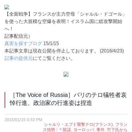
【全面戦争】フランスが主力空母「シャルル・ドゴール」
を使った大規模な空爆を表明！イスラム国に総攻撃開始
へ！
記事配信元）
真実を探すブログ
15/1/15
本記事文章は現在公開を停止しております。 (2016/4/23)
記事の提供元
にてご覧ください。
［The Voice of Russia］パリのテロ犠牲者哀
悼行進、政治家の行進姿は捏造
2015/01/15 6:53 PM
シャルリ・エブド襲撃テロ(フランス)
,
フラン
ス情勢
/
＊陰謀
,
ヨーロッパ
,
事件
,
竹下氏から