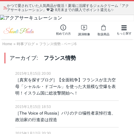
かつて愛されていた人気商品が復活！夏場に活躍するジェルクリーム「アク
アサーキュレーション」💖🏖️ 8月末までの購入でポイント還元も✨
もっと探す
初めての方
講演映像
取扱商品
Home
»
時事ブログ
»
フランス情勢 - ページ6
アーカイブ:
フランス情勢
2015年1月15日 20:00
［真実を探すブログ］【全面戦争】フランスが主力空
母「シャルル・ドゴール」を使った大規模な空爆を表
明！イスラム国に総攻撃開始へ！
2015年1月15日 18:53
［The Voice of Russia］パリのテロ犠牲者哀悼行進、
政治家の行進姿は捏造
2015年1月12日 20:30