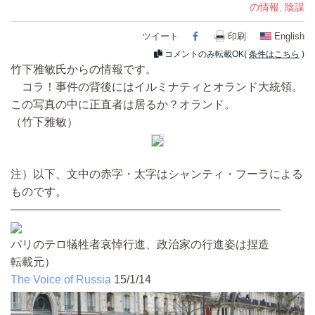
の情報
,
陰謀
ツイート
Facebook
印刷
English
コメントのみ転載OK(
条件はこちら
)
竹下雅敏氏からの情報です。
コラ！事件の背後にはイルミナティとオランド大統領。
この写真の中に正直者は居るか？オランド。
（竹下雅敏）
注）以下、文中の赤字・太字はシャンティ・フーラによる
ものです。
————————————————————————
パリのテロ犠牲者哀悼行進、政治家の行進姿は捏造
転載元）
The Voice of Russia
15/1/14