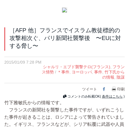
［AFP 他］フランスでイスラム教徒標的の
攻撃相次ぐ、パリ新聞社襲撃後 〜EUに対
する脅し〜
2015/01/09 7:28 PM
シャルリ・エブド襲撃テロ(フランス)
,
フラン
ス情勢
/
＊事件
,
ヨーロッパ
,
事件
,
竹下氏から
の情報
,
陰謀
ツイート
Facebook
印刷
コメントのみ転載OK(
条件はこちら
)
竹下雅敏氏からの情報です。
フランスの新聞社を襲撃した事件ですが、いずれこうし
た事件が起きることは、ロシアによって警告されていまし
た。イギリス、フランスなどが、シリア転覆に武器や人員