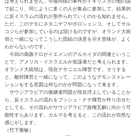
ば考えられません。今後同様の事件がイギリスその他の国
で起こり、同じように多くの人が集会に参加して、結果的
に反イスラムの流れが形作られていくのかも知れません。
ただ、このデモにネタニヤフやポロシェンコ、そしてサル
コジらが参加しているのは頷けるのですが、オランド大統
領と一緒になってこうした団結の決意を示す意味が、よく
わからないのです。
今回の偽旗テロがイエメンのアルカイダの関連というこ
とで、アメリカ・イスラエルが首謀者だと考えられます。
オランド大統領は、現在ナサニエル陣営です。そうする
と、敵対陣営と一緒になって、このようなデモンストレー
ションをする意図は何なのかが問題になって来ます。
サウジアラビアの後継者問題が現在浮上していることか
ら、反イスラムの流れをブッシュ・ナチ陣営が作り出せた
としても、その流れがサウジアラビア政権瓦解に向かう可
能性すらあります。カルマを考えると、この流れが自然な
感じがします。
（竹下雅敏）