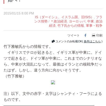
2015/01/15 8:00 PM
IS（ダーイシュ、イスラム国、旧ISIS）
,
フラ
ンス情勢
/
＊政治経済
,
ヨーロッパ
,
中東
,
政治
経済
,
竹下氏からの情報
,
軍事・戦争
ツイート
Facebook
印刷
コメントのみ転載OK(
条件はこちら
)
竹下雅敏氏からの情報です。
イギリスでテロが起きると、イギリス軍が中東に。ドイ
ツで起きると、ドイツ軍が中東に。これまでのシナリオな
ら、中東が大混乱になって、最後はイランとの核戦争だっ
たはず。しかし、違う方向に向かいそうです。
（竹下雅敏）
注）以下、文中の赤字・太字はシャンティ・フーラによる
ものです。
――――――――――――――――――――――――