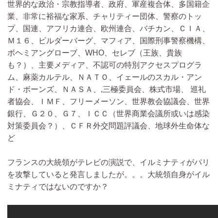
世界的な政治・宗教指導者、政府、軍産複合体、多国籍企
業、非常に裕福な家系、チャリティー団体、警察のトッ
プ、国連、アフリカ連合、欧州連合、バチカン、ＣＩＡ、
Ｍ１６、ビルダーバーグ、マフィア、国際刑事警察機構、
ボヘミアングローブ、WHO、セレブ（王族、貴族
も？）、主要メディア、不認可の特別アクセスプログラ
ム、麻薬カルテル、ＮＡＴＯ、イェールのスカル・アン
ド・ボーンズ、ＮＡＳＡ、,三極委員会、株式市場、 巡礼
者協会、ＩＭＦ、フリーメーソン、世界教会協議会、世界
銀行、Ｇ２０、Ｇ７、ＩＣＣ（世界商業会議所或いは感染
対策委員会？）、ＣＦＲ外交問題評議会、地球外生命体な
ど
フランスの大統領がテレビの演説で、イルミナティがパリ
を攻撃していると発言しましたが。。。大統領自身がイル
ミナティではないのですか？