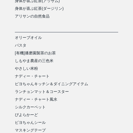
身体が喜ぶ紅茶(アッサム)
身体が喜ぶ紅茶(ダージリン)
アリサンの自然食品
オリーブオイル
パスタ
[有機]播磨園製茶のお茶
しもやま農産の三色米
やさしい米粉
ナディー・チャート
ピヨちゃんキッチン＆ダイニングアイテム
ランチョンマット＆コースター
ナディー・チャート風水
シルクカーペット
ぴよらかーど
ピヨちゃんシール
マスキングテープ