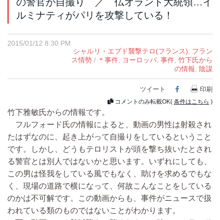
の警官が自撮り ／ 仏オランド大統領…イ
ルミナティがパリを攻撃している！
2015/01/12 8:30 PM
シャルリ・エブド襲撃テロ(フランス)
,
フラン
ス情勢
/
＊事件
,
ヨーロッパ
,
事件
,
竹下氏から
の情報
,
陰謀
ツイート
Facebook
印刷
コメントのみ転載OK(
条件はこちら
)
竹下雅敏氏からの情報です。
フルフォード氏の情報によると、動画の男性は射殺され
たはずなのに、起き上がって自撮りをしているということ
です。しかし、どうもテロリストが頭を撃ち抜いたとされ
る警官とは別人ではないかと思います。いずれにしても、
この男は怪我をしている風でもなく、助けを求めるでもな
く、現場の道路で横になって、何故こんなことをしている
のかは不可解です。この動画からも、事件がニュースで扱
われている類のものではないことがわかります。