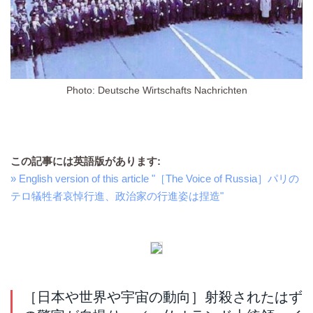
Photo: Deutsche Wirtschafts Nachrichten
この記事には英語版があります:
» English version of this article "［The Voice of Russia］パリの
テロ犠牲者哀悼行進、政治家の行進姿は捏造"
［日本や世界や宇宙の動向］射殺されたはず