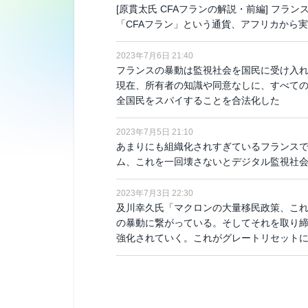
[原貫太氏 CFAフランの解説・前編] フ
「CFAフラン」という通貨、アフリカから
2023年7月6日 21:40
フランスの暴動は監視社会を国民に受け入れ
現在、所有者の知識や同意なしに、すべて
全国民をスパイすることを合法化した
2023年7月5日 21:10
あまりにも組織化されすぎているフランスで
ム、これを一回壊さないとデジタル監視社
2023年7月3日 22:30
及川幸久氏「マクロンの大量移民政策、こ
の暴動に繋がっている。そしてそれを取り
強化されていく。これがグレートリセット