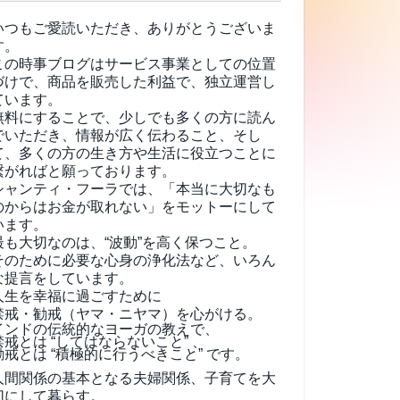
いつもご愛読いただき、ありがとうございま
す。
この時事ブログはサービス事業としての位置
づけで、商品を販売した利益で、独立運営し
ています。
無料にすることで、少しでも多くの方に読ん
でいただき、情報が広く伝わること、そし
て、
多くの方の生き方や生活に役立つことに
繋がればと願っております。
シャンティ・フーラでは、「本当に大切なも
のからはお金が取れない」をモットーにして
います。
最も大切なのは、“波動”を高く保つこと。
そのために必要な心身の浄化法など、いろん
な提言をしています。
人生を幸福に過ごすために
禁戒・勧戒（ヤマ・ニヤマ）を心がける。
インドの伝統的なヨーガの教えで、
禁戒とは “してはならないこと” 、
勧戒とは “積極的に行うべきこと” です。
人間関係の基本となる夫婦関係、子育てを大
切にして暮らす。