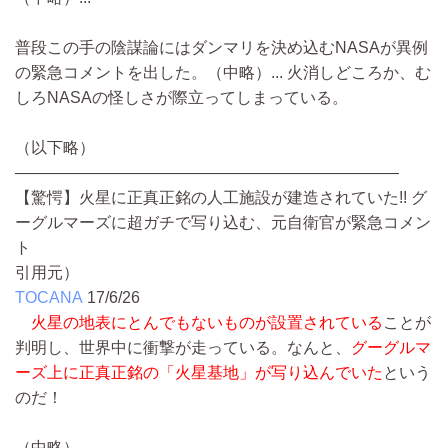
普段この手の陰謀論にはダンマリを決め込むNASAが異例
の緊急コメントを出した。
（中略）...
火消しどころか、む
しろNASAの怪しさが際立ってしまっている。
（以下略）
————————————————————————
【驚愕】火星に正真正銘の人工施設が建造されていた!! グ
ーグルマーズに超ガチで写り込む、元自衛官が緊急コメン
ト
引用元）
TOCANA
17/6/26
火星の地表にとんでもないものが設置されている
ことが
判明し、世界中に衝撃が走っている。なんと、
グーグルマ
ーズ上に正真正銘の「火星基地」が写り込んでいた
という
のだ！
（中略）...