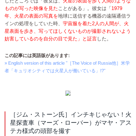
したところでは「彼女は、
火星の表面を歩く人間のような
ものが写った映像を見た
ことがある」。彼女は「
1979
年、火星の表面の写真を
地球に送信する機器の遠隔通信ラ
インの処理をしていた時、
宇宙服を着た2人の人間が、火
星表面を歩き、写ってほしくないものが撮影されないよう
妨害しているのを自分の目で見た」と証言
した。
この記事には英語版があります:
» English version of this article "［The Voice of Russia他］米学
者「キュリオシティでは火星人が働いている」!?"
［ジム・ストーン氏］インチキじゃない！火
星探査車（マーズ・ローバー）がマヤ・アス
テカ様式の頭部を撮す