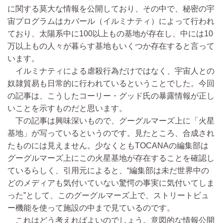
に関する莫大な情報を公開しており、その中で、秘密の宇
宙プログラムはカバール（イルミナティ）によって行われ
ており、太陽系中に100以上もの基地が存在し、中には10
万以上もの人々が暮らす基地もいくつか存在すると言って
います。
イルミナティによる虐殺行為だけではなく、宇宙人との
奴隷貿易も日常的に行われているということでした。今回
の記事は、こうしたコーリー・グッド氏の暴露情報が正し
いことを示すものだと思います。
下の記事は興味深いもので、グーグルマーズ上に「火星
基地」が写っているというのです。見たところ、合成され
たものには見えません。少なくともTOCANAの編集部は
グーグルマーズ上にこの火星基地が存在することを確認し
ているらしく、引用元によると、“編集部は未だ世界中の
どのメディアも気付いていない驚愕の事実に気付いてしま
った”として、このグーグルマーズ上で、ストリートビュ
ー機能を使って施設の中まで見ているのです。
これはどう考えればよいのでしょう。意図的な情報公開