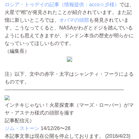
ロシア・トゥデイの記事（情報提供：acco☆彡様）
では、
火星で“棺”が発見されたことが紹介されています。また記
憶に新しいところでは、
オバマの頭部
も発見されていま
す。こうなってくると、NASAがわざとドジを踏んでいる
ようにも思えてきますが、ドンドン本当の歴史が明らかに
なっていってほしいものです。
（編集長）
注）以下、文中の赤字・太字はシャンティ・フーラによる
ものです。
————————————————————————
インチキじゃない！火星探査車（マーズ・ローバー）がマ
ヤ・アステカ様式の頭部を撮す
記事配信元）
ジム・ストーン
14/12/26〜28
本記事文章は現在公開を停止しております。 (2016/4/23)