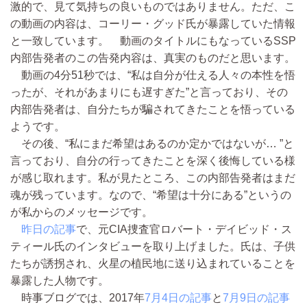
激的で、見て気持ちの良いものではありません。ただ、こ
の動画の内容は、コーリー・グッド氏が暴露していた情報
と一致しています。 動画のタイトルにもなっているSSP
内部告発者のこの告発内容は、真実のものだと思います。
動画の4分51秒では、“私は自分が仕える人々の本性を悟
ったが、それがあまりにも遅すぎた”と言っており、その
内部告発者は、自分たちが騙されてきたことを悟っている
ようです。
その後、“私にまだ希望はあるのか定かではないが… ”と
言っており、自分の行ってきたことを深く後悔している様
が感じ取れます。私が見たところ、この内部告発者はまだ
魂が残っています。なので、“希望は十分にある”というの
が私からのメッセージです。
昨日の記事
で、元CIA捜査官ロバート・デイビッド・ス
ティール氏のインタビューを取り上げました。氏は、子供
たちが誘拐され、火星の植民地に送り込まれていることを
暴露した人物です。
時事ブログでは、2017年
7月4日の記事
と
7月9日の記事