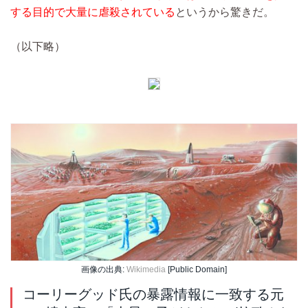
する目的で大量に虐殺されている
というから驚きだ。
（以下略）
画像の出典:
Wikimedia
[Public Domain]
コーリーグッド氏の暴露情報に一致する元