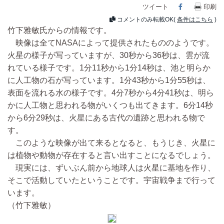
ツイート
Facebook
印刷
コメントのみ転載OK(
条件はこちら
)
竹下雅敏氏からの情報です。
映像は全てNASAによって提供されたもののようです。
火星の様子が写っていますが、30秒から36秒は、雲が流
れている様子です。1分11秒から1分14秒は、池と明らか
に人工物の石が写っています。1分43秒から1分55秒は、
表面を流れる水の様子です。4分7秒から4分41秒は、明ら
かに人工物と思われる物がいくつも出てきます。6分14秒
から6分29秒は、火星にある古代の遺跡と思われる物で
す。
このような映像が出て来るとなると、もうじき、火星に
は植物や動物が存在すると言い出すことになるでしょう。
現実には、ずいぶん前から地球人は火星に基地を作り、
そこで活動していたということです。宇宙戦争まで行って
います。
（竹下雅敏）