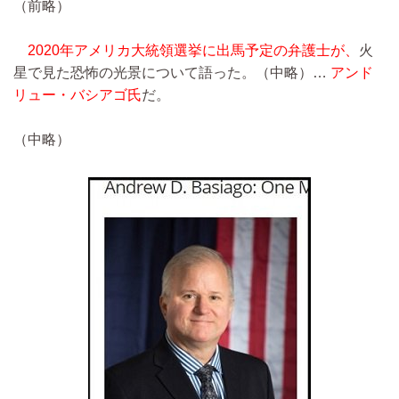
（前略）
2020年アメリカ大統領選挙に出馬予定の弁護士が、
火
星で見た恐怖の光景について語った。
（中略）…
アンド
リュー・バシアゴ氏
だ。
（中略）