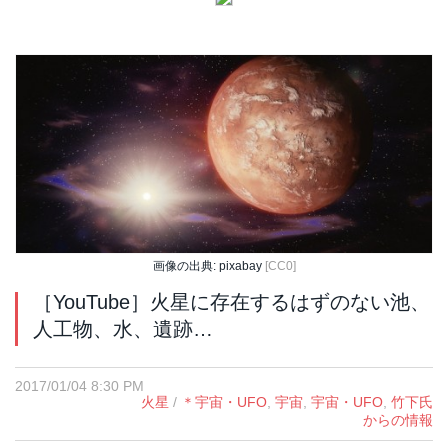
画像の出典: pixabay
[CC0]
［YouTube］火星に存在するはずのない池、
人工物、水、遺跡…
2017/01/04 8:30 PM
火星
/
＊宇宙・UFO
,
宇宙
,
宇宙・UFO
,
竹下氏
からの情報