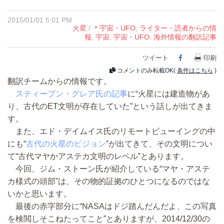
2015/01/01 5:01 PM
火星
/
＊宇宙・UFO
,
ライター・読者からの情
報
,
宇宙
,
宇宙・UFO
,
海外情報の翻訳記事
ツイート
Facebook
印刷
コメントのみ転載OK(
条件はこちら
)
翻訳チームからの情報です。
スティーブン・グレア氏の記事
に“火星には建造物があ
り、古代のET文明が存在していた”という話しが出てきま
す。
また、エド・デイムイス氏のリモートビューイングの中
にも“
古代の火星のビジョン
”が出てきて、その文明につい
て“古代マヤかアステカ文明のレベル”とあります。
今回、ジム・ストーン氏が紹介している“マヤ・アステ
カ様式の頭部”は、その物的証拠のひとつになるのではな
いかと思います。
最後の赤字部分に“NASAはドジ踏んだんだよ、この写真
を検閲しそこねたってこと”とありますが、2014/12/30の