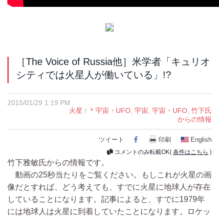
［The Voice of Russia他］米学者「キュリオ
シティでは火星人が働いている」!?
2015/01/29 1:19 PM
火星
/
＊宇宙・UFO
,
宇宙
,
宇宙・UFO
,
竹下氏
からの情報
ツイート
Facebook
印刷
English
コメントのみ転載OK(
条件はこちら
)
竹下雅敏氏からの情報です。
動画の25秒当たりをご覧ください。もしこれが火星の画
像だとすれば、どう考えても、すでに火星に地球人が存在
していることになります。記事によると、すでに1979年
には地球人は火星に到着していたことになります。ロケッ