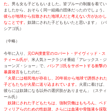
た。
男も女も子どももいました。皆ブルーの制服を着てい
ましたから、おそらく同一組織の団体だったのでしょう。
彼らが地球から拉致された地球人だと考えない方がおかし
なことです。
奴隷にされた子どももいたと思います」（バ
シアゴ氏）
（中略）
今年に入り、
元CIA捜査官のロバート・デイヴィッド・ス
ティール氏が、
米人気トークラジオ番組「アレックス・ジ
ョーンズ・ショー」で、
バシアゴ氏をサポートする衝撃の
暴露発言
をしたのだ。
「
火星には植民地が存在し、20年前から地球で誘拐された
子どもたちが火星に送り込まれています。
火星に着けば、
彼らには奴隷になる以外の選択肢がありません」（スティ
ール氏）
奴隷にされた子どもたちは、強制労働はもちろん、ペド
フィリアらのための性奴隷、さらには血液や骨髄液を採取