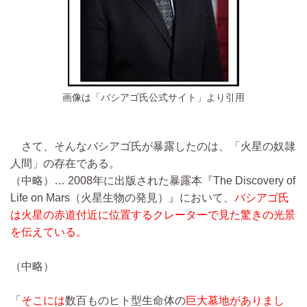
画像は「バシアゴ氏公式サイト」より引用
さて、そんなバシアゴ氏が暴露したのは、「火星の奴隷
人間」の存在である。
（中略）…
2008年に出版された暴露本『The Discovery of
Life on Mars（火星生物の発見）』において、
バシアゴ氏
は火星の赤道付近に位置するクレーターで見た驚きの光景
を伝えている。
（中略）
「
そこには
数百ものヒト型生命体の
巨大墓地がありまし