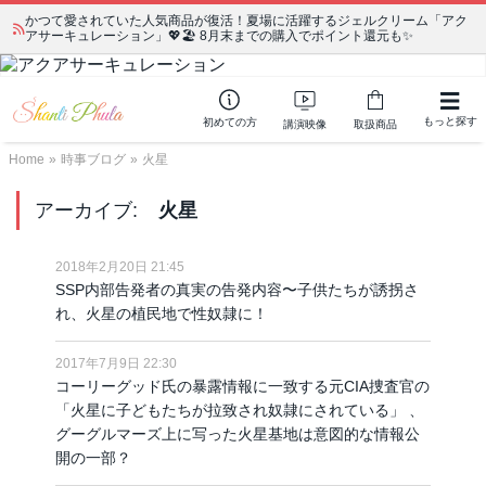
かつて愛されていた人気商品が復活！夏場に活躍するジェルクリーム「アク
アサーキュレーション」💖🏖️ 8月末までの購入でポイント還元も✨
もっと探す
初めての方
講演映像
取扱商品
Home
»
時事ブログ
»
火星
アーカイブ:
火星
2018年2月20日 21:45
SSP内部告発者の真実の告発内容〜子供たちが誘拐さ
れ、火星の植民地で性奴隷に！
2017年7月9日 22:30
コーリーグッド氏の暴露情報に一致する元CIA捜査官の
「火星に子どもたちが拉致され奴隷にされている」 、
グーグルマーズ上に写った火星基地は意図的な情報公
開の一部？