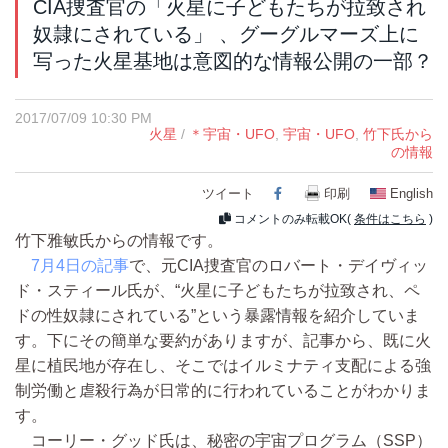
CIA捜査官の「火星に子どもたちが拉致され
奴隷にされている」 、グーグルマーズ上に
写った火星基地は意図的な情報公開の一部？
2017/07/09 10:30 PM
火星
/
＊宇宙・UFO
,
宇宙・UFO
,
竹下氏から
の情報
ツイート
Facebook
印刷
English
コメントのみ転載OK(
条件はこちら
)
竹下雅敏氏からの情報です。
7月4日の記事
で、元CIA捜査官のロバート・デイヴィッ
ド・スティール氏が、“火星に子どもたちが拉致され、ペ
ドの性奴隷にされている”という暴露情報を紹介していま
す。下にその簡単な要約がありますが、記事から、既に火
星に植民地が存在し、そこではイルミナティ支配による強
制労働と虐殺行為が日常的に行われていることがわかりま
す。
コーリー・グッド氏は、秘密の宇宙プログラム（SSP）