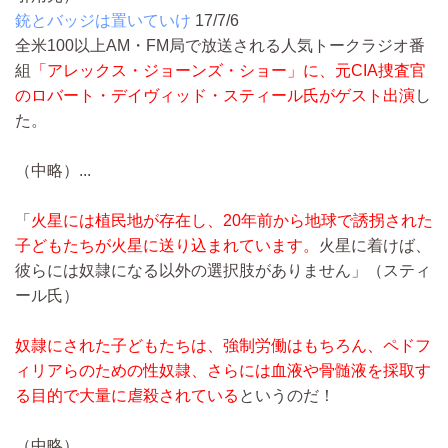
銃とバッジは置いていけ
17/7/6
全米100以上AM・FM局で放送される人気トークラジオ番
組
「アレックス・ジョーンズ・ショー」に、元CIA捜査官
のロバート・デイヴィッド・スティール氏がゲスト出演
し
た。
（中略）...
「
火星には植民地が存在し、20年前から地球で誘拐された
子どもたちが火星に送り込まれています。
火星に着けば、
彼らには奴隷になる以外の選択肢がありません」（スティ
ール氏）
奴隷にされた子どもたちは、強制労働はもちろん、ペドフ
ィリアらのための性奴隷、さらには血液や骨髄液を採取す
る目的で大量に虐殺されている
というのだ！
（中略）...