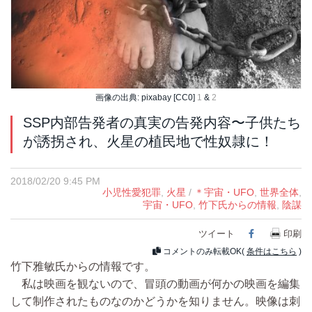
画像の出典: pixabay [CC0]
1
&
2
SSP内部告発者の真実の告発内容〜子供たち
が誘拐され、火星の植民地で性奴隷に！
2018/02/20 9:45 PM
小児性愛犯罪
,
火星
/
＊宇宙・UFO
,
世界全体
,
宇宙・UFO
,
竹下氏からの情報
,
陰謀
ツイート
Facebook
印刷
コメントのみ転載OK(
条件はこちら
)
竹下雅敏氏からの情報です。
私は映画を観ないので、冒頭の動画が何かの映画を編集
して制作されたものなのかどうかを知りません。映像は刺