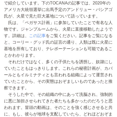
で紹介しています。下のTOCANAの記事では、2020年の
アメリカ大統領選挙に出馬予定のアンドリュー・バシアゴ
氏が、火星で見た巨大墓地について語っています。
氏は、「ペガサス計画」に参加していたことで有名な人
物です。ジャンプルームから、火星に直接移動したようで
す。詳細は、
この記事
をご覧ください。記事をご覧になる
と、コーリー・グッド氏の証言の通り、人類は既に火星に
基地を所有しており、テレポーテーションも可能であるこ
とかわかります。
それだけではなく、多くの子供たちを誘拐し、奴隷にし
ていたこともはっきりします。これらの秘密計画が、カバ
ールともイルミナティとも言われる組織によって運営され
ていたことから、その実態はおぞましいものであったと推
察できます。
そうした中で、その組織の中にあって洗脳され、強制的
に悪に加担させられてきた者たちも多かったのだろうと思
われます。冒頭の動画は、そのことを強く感じさせると共
に、もし、彼らが地球を支配していたら、どれほどおぞま