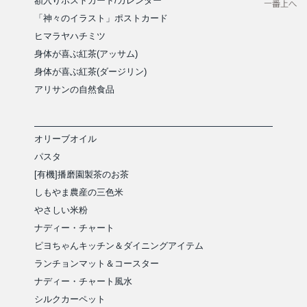
額入りポストカード/カレンダー
「神々のイラスト」ポストカード
ヒマラヤハチミツ
身体が喜ぶ紅茶(アッサム)
身体が喜ぶ紅茶(ダージリン)
アリサンの自然食品
オリーブオイル
パスタ
[有機]播磨園製茶のお茶
しもやま農産の三色米
やさしい米粉
ナディー・チャート
ピヨちゃんキッチン＆ダイニングアイテム
ランチョンマット＆コースター
ナディー・チャート風水
シルクカーペット