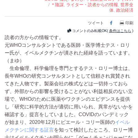
/
＊陰謀
,
ライター・読者からの情報
,
世界全
体
,
政治経済
ツイート
Facebook
印刷
コメントのみ転載OK(
条件はこちら
)
読者の方からの情報です。
元WHOコンサルタントである医師・医学博士テス・ロリ
ー氏が、イベルメクチンが潰された経緯を語っています。
（まゆ）
生命倫理、科学倫理を専門とするテス・ロリー博士は、
長年WHOの研究コンサルタントとして信頼され賞賛され
てきた人物です。製薬会社の株式などは一切持っておら
ず、外部からの影響を受けることがない利益相反のない立
場で、WHOのために医薬やワクチンのエビデンスを提供
し「研究に科学的方法が適切に用いられ、異常がないかを
確認する」提言をしていました。COVIDのパンデミック
が始まり、2020年12月にピエール・コリー医師の
イベル
メクチンに関する証言
を知って検討したところ、ロリー博
士はイベルメクチンが明らかに「ゲームチェンジャーにな