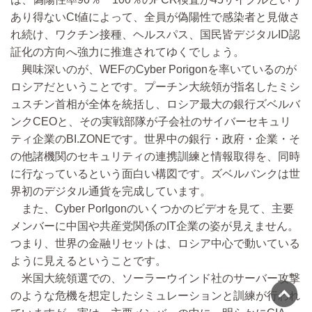
あり得ないCt値によって、全員が偽陽性で感染者と見做さ
れ続け、ワクチン接種、ヘルスパス、国民皆デジタルID認
証化の方向へ強力に推進されてゆくでしょう。
興味深いのが、WEFのCyber Porigonを率いているのが
ロシアだということです。プーチン大統領が指名したミシ
ュスチン首相が全体を統括し、ロシア最大の銀行ズベルバ
ンクCEOと、その実戦部隊が子会社のサイバーセキュリ
ティ企業のBI.ZONEです。世界中の銀行・政府・企業・そ
の他諸機関のセキュリティの連携訓練と情報取得を、同時
に行なっているという面白い構図です。ズベルバンクは世
界初のデジタル通貨を完成しています。
また、Cyber Porlgonのいくつかのビデオを見て、主要
メンバーに中国や共産党関係のIT企業の姿が見えません。
つまり、世界の金融リセットは、ロシア中心で動いている
ように見えるということです。
米国大統領選での、ソーラーウインド社のサーバー攻撃
のような危機を想定したシミュレーションと訓練が行われ