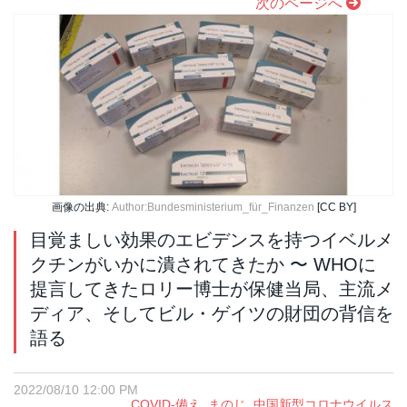
次のページへ
画像の出典:
Author:Bundesministerium_für_Finanzen
[CC BY]
目覚ましい効果のエビデンスを持つイベルメ
クチンがいかに潰されてきたか 〜 WHOに
提言してきたロリー博士が保健当局、主流メ
ディア、そしてビル・ゲイツの財団の背信を
語る
2022/08/10 12:00 PM
COVID-備え
,
まのじ
,
中国新型コロナウイルス