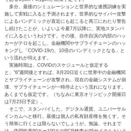
多分、最後のシミュレーションと世界的な連携訓練を実
施して実戦に入ると予測されます。世界的なサイバー攻撃
によるパンデミックが直近にも起こると再三にわたり警告
し続けたことが、いよいよ今夏7月以降に、実地スタンバ
イに入るというわけです。その後、自作自演の内部のハッ
カーがテロを起こし、金融機関やサプライチェーンのハッ
キングし「COVID-19の、10倍のパンデミックとなる」と
いう流れが伺えます。
実施時期は、COVIDのスケジュールと仮定する
と、”6”週間後とすれば、8月20日近くに世界中の金融機関
とサプライチェーンが攻撃され、現在の金融システムが崩
壊、サプライチェーンが一時停止という流れになります。
あくまでも仮定です。（ちなみに東京オリンピック開催日
は7月23日予定）。
そこで、スタンバイした、デジタル通貨、ユニバーサル
インカムへと移行。最後は個人の私有財産権を無くす。そ
う簡単に行くとは限らないでしょうが。無論、それまで
は、偽陽性率90％ー100％のPCR検査が45サイクルという