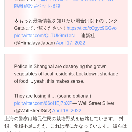
隔離施設
#ペット撲殺
🌟もっと最新情報を知りたい場合は以下のリンク
Gettrにてご覧ください！
https://t.co/xOgyc9GGvo
pic.twitter.com/QLTUk9m1eN
— 連新社
(@HimalayaJapan)
April 17, 2022
Police in Shanghai are destroying the grown
vegetables of local residents. Lockdown, shortage
of food ... yeah, this makes sense.
They are losing it … (sound optional)
pic.twitter.com/66oHEj7pXP
— Wall Street Silver
(@WallStreetSilv)
April 18, 2022
上海の警察は地元住民の栽培野菜を破壊しています。 封
鎖、食糧不足...ええ、これは理にかなっています。 彼らは