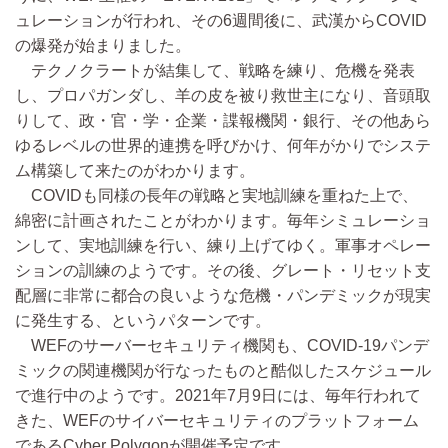
ュレーションが行われ、その6週間後に、武漢からCOVID
の爆発が始まりました。
テクノクラートが結集して、戦略を練り、危機を発表
し、プロパガンダし、羊の皮を被り救世主になり、音頭取
りして、政・官・学・企業・諜報機関・銀行、その他あら
ゆるレベルの世界的連携を呼びかけ、何年がかりでシステ
ム構築して来たのがわかります。
COVIDも同様の長年の戦略と実地訓練を重ねた上で、
綿密に計画されたことがわかります。毎年シミュレーショ
ンして、実地訓練を行い、練り上げてゆく。軍事オペレー
ションの訓練のようです。その後、グレート・リセット支
配層に非常に都合の良いような危機・パンデミックが現実
に発生する、というパターンです。
WEFのサーバーセキュリティ機関も、COVID-19パンデ
ミックの関連機関が行なったものと酷似したスケジュール
で進行中のようです。2021年7月9日には、毎年行われて
きた、WEFのサイバーセキュリティのプラットフォーム
であるCyber Polygonが開催予定です。