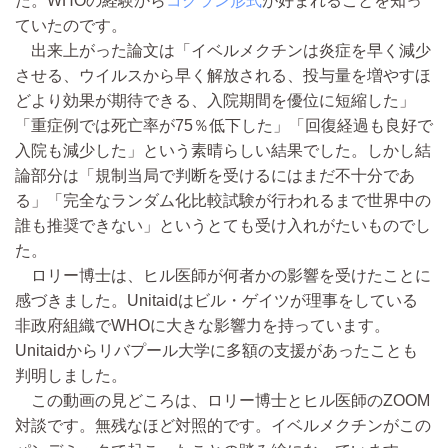
た。WHOの経験から
コクラン形式
が好まれることを知っ
ていたのです。
出来上がった論文は「イベルメクチンは炎症を早く減少
させる、ウイルスから早く解放される、投与量を増やすほ
どより効果が期待できる、入院期間を優位に短縮した」
「重症例では死亡率が75％低下した」「回復経過も良好で
入院も減少した」という素晴らしい結果でした。しかし結
論部分は「規制当局で判断を受けるにはまだ不十分であ
る」「完全なランダム化比較試験が行われるまで世界中の
誰も推奨できない」というとても受け入れがたいものでし
た。
ロリー博士は、ヒル医師が何者かの影響を受けたことに
感づきました。Unitaidはビル・ゲイツが理事をしている
非政府組織でWHOに大きな影響力を持っています。
Unitaidからリバプール大学に多額の支援があったことも
判明しました。
この動画の見どころは、ロリー博士とヒル医師のZOOM
対談です。無残なほど対照的です。イベルメクチンがこの