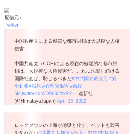
————————————————————————
配信元）
Twitter
中国共産党による極端な都市封鎖は大規模な人権
侵害
中国共産党（CCP)による現在の極端的な都市封
鎖は、大規模な人権侵害だ。これに沈黙し続ける
国際社会は、恥じるべきだ
#中共国独裁政府
#完
全封鎖
#餓死
#心理的傷害
#自殺
pic.twitter.com/D9L9JtzxRY
— 連新社
(@HimalayaJapan)
April 15, 2022
ロックダウンの上海が地獄と化す、ペットも殺害
を免れない
#世界の大都市
#出入口封鎖
#封印紙
#