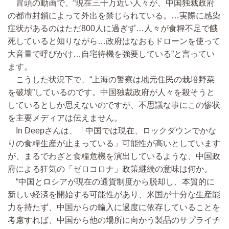
冒頭の動画で、“現在三千万近い人々が、中国独裁政府
の都市封鎖によって外出を禁じられている。…実際に感染
症状があるのはただ800人に過ぎず…人々が食糧不足で餓
死していると知りながら…政府はなおもドローンを使って
大音量で呼びかけ…自宅待機を強要している”と言ってい
ます。
こうした状況下で、“上海の警察は地元住民の栽培野菜
を破壊”しているのです。中国独裁政府が人々を殺そうと
しているとしか思えないのですが、不思議な事にこの惨状
を主要メディアは伝えません。
In Deepさんは、「中国では現在、ロックダウンでかな
りの食糧生産が止まっている」可能性が高いとしています
が、まるでわざと食糧危機を演出しているような、中国政
府による狂気の「ゼロコロナ」政策継続の意味は何か。
“中国とロシアが現在の通貨制度から脱却し、本質的に
新しい経済を開始する可能性があり、米国が十分な生産能
力を持たず、中国からの輸入に過度に依存していることを
考慮すれば、中国から他の場所に向かう製品のサプライチ