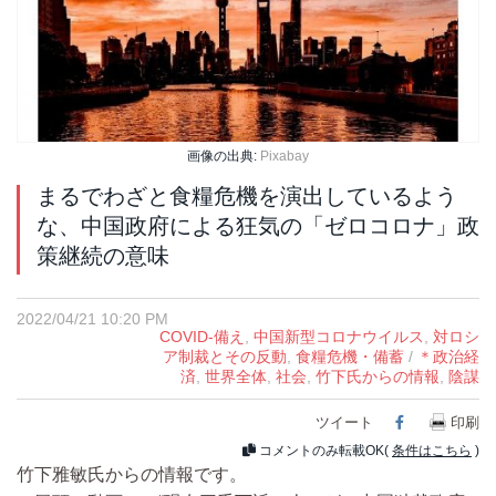
画像の出典:
Pixabay
まるでわざと食糧危機を演出しているよう
な、中国政府による狂気の「ゼロコロナ」政
策継続の意味
2022/04/21 10:20 PM
COVID-備え
,
中国新型コロナウイルス
,
対ロシ
ア制裁とその反動
,
食糧危機・備蓄
/
＊政治経
済
,
世界全体
,
社会
,
竹下氏からの情報
,
陰謀
ツイート
Facebook
印刷
コメントのみ転載OK(
条件はこちら
)
竹下雅敏氏からの情報です。