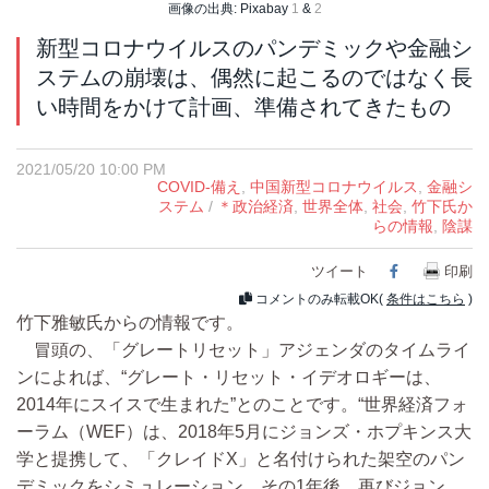
画像の出典: Pixabay
1
&
2
新型コロナウイルスのパンデミックや金融シ
ステムの崩壊は、偶然に起こるのではなく長
い時間をかけて計画、準備されてきたもの
2021/05/20 10:00 PM
COVID-備え
,
中国新型コロナウイルス
,
金融シ
ステム
/
＊政治経済
,
世界全体
,
社会
,
竹下氏か
らの情報
,
陰謀
ツイート
Facebook
印刷
コメントのみ転載OK(
条件はこちら
)
竹下雅敏氏からの情報です。
冒頭の、「グレートリセット」アジェンダのタイムライ
ンによれば、“グレート・リセット・イデオロギーは、
2014年にスイスで生まれた”とのことです。“世界経済フォ
ーラム（WEF）は、2018年5月にジョンズ・ホプキンス大
学と提携して、「クレイドX」と名付けられた架空のパン
デミックをシミュレーション…その1年後、再びジョン