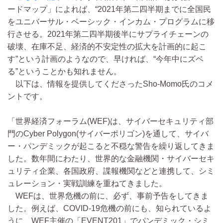
ードマップ」によれば、“2021年第二四半期までに全国民
をユニバーサル・ベーシック・インカム・プログラムに移
行させる。2021年第二四半期後半にサプライチェーンの
破壊、在庫不足、経済的不安定性の拡大を計画的に起こ
す”という計画のようなので、早ければ、“今年中にズベ
る”ということかも知れません。
以下は、情報を提供してくださったSho-Momo氏のコメ
ントです。
「世界経済フォーラム(WEF)は、サイバーセキュリティ部
門のCyber Polygon(サイバーポリゴン)を通して、サイバ
ー・パンデミックが起こると不穏な警告を繰り返してきま
した。数年間にわたり、世界的な金融機関・サイバーセキ
ュリティ企業、各国政府、諜報機関などと連携して、シミ
ュレーション・実戦訓練を重ねてきました。
WEFは、世界危機の前に、必ず、事前予告をしてきま
した。例えば、COVID-19危機の前にも、知られているよ
うに、WEF主催の「EVENT201」でパンデミック・シミ