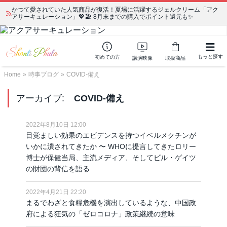
かつて愛されていた人気商品が復活！夏場に活躍するジェルクリーム「アク
宗教学講座 中級コース 第139回 明治以降の日本の闇３ 〜日本の黒幕た
アサーキュレーション」💖🏖️ 8月末までの購入でポイント還元も✨
ちの出自／在日が入り込むヤクザ／朝鮮進駐軍から始まったパチンコ利権
もっと探す
初めての方
講演映像
取扱商品
Home
»
時事ブログ
»
COVID-備え
アーカイブ:
COVID-備え
2022年8月10日 12:00
目覚ましい効果のエビデンスを持つイベルメクチンが
いかに潰されてきたか 〜 WHOに提言してきたロリー
博士が保健当局、主流メディア、そしてビル・ゲイツ
の財団の背信を語る
2022年4月21日 22:20
まるでわざと食糧危機を演出しているような、中国政
府による狂気の「ゼロコロナ」政策継続の意味