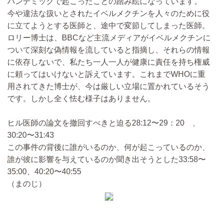
パンデミックで起こったことの踏み絵になっています。
今や違法な扱いとされたイベルメクチンを人々のために役
に立てようとする医師と、途中で変節してしまった医師。
ロリー博士は、BBCなど主流メディアがイベルメクチンに
ついて深刻な偽情報を流していると指摘し、それらの情報
に依存しないで、私たち一人一人が健康に責任を持ち権威
に頼ってはいけないと訴えています。これまでWHOに重
用されてきた博士が、今は厳しい立場に置かれているそう
です。しかし全く怯む様子はありません。
ヒル医師の論文を撤回すべきと迫る28:12〜29：20 、
30:20〜31:43
この事件の背後に誰がいるのか、何が起こっているのか、
誰が彼に影響を与えているのか聞き出そうとした33:58〜
35:00、40:20〜40:55
（まのじ）