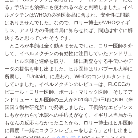
る」予防にも治療にも使われるべきと判断しました。イベ
ルメクチンはWHOの必須医薬品に含まれ、安全性に問題
はありませんでした。なので、ロリー博士がWHOやイギ
リス、アメリカの保健当局に知らせれば、問題はすぐに解
決すると思っていたそうです。
ところが事態は全く動きませんでした。コリー医師を介
して、イベルメクチンの有効性に注目していたアンドリュ
ー・ヒル医師と連絡を取り、一緒に調査をする手伝いやデ
ータの提供を申し出ました。ヒル医師はリバプール大学に
所属し、「Unitaid」に雇われ、WHOのコンサルタントも
していました。イベルメクチンのレビューは、FLCCCの
ピエール・コリー医師、ポール・マリック医師、そしてア
ンドリュー・ヒル医師の三人が2020年1月6日頃にNIH（米
国国立衛生研究所）で発表しました。圧倒的なエビデンス
にもかかわらず承認への手応えがなく、イギリス当局から
もなんの反応もなかったことから、ロリー博士はヒル医師
に再度「一緒にコクランレビューをしよう」と申し出まし