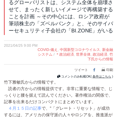
るグローバリストは、システム全体を崩壊さ
せて、まったく新しいイメージで再構築する
ことを計画 ～その中心には、ロシア政府が
筆頭株主の「ズベルバンク」と、そのサイバ
ーセキュリティ子会社の「BI.ZONE」がいる
2021/04/25 9:00 PM
COVID-備え
,
中国新型コロナウイルス
,
新金融
システム
/
＊政治経済
,
世界全体
,
政治経済
,
竹
下氏からの情報
ツイート
Facebook
印刷
コメントのみ転載OK(
条件はこちら
)
竹下雅敏氏からの情報です。
読者の方からの情報提供です。非常に重要な情報で、じ
っくりと腰を据えて読んでください。著作権法の関係で、
記事を出来るだけコンパクトにまとめています。
４月１５日の記事
で、“「グレート・リセット」が成功
するには、アメリカの保守派の人々やロシアを、推進派が