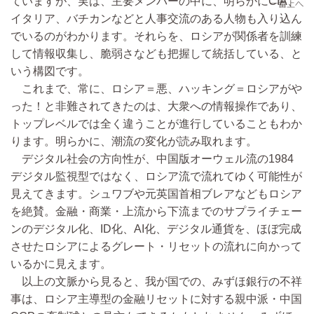
ていますが、実は、主要メンバーの中に、明らかにCIA、
イタリア、バチカンなどと人事交流のある人物も入り込ん
でいるのがわかります。それらを、ロシアが関係者を訓練
して情報収集し、脆弱さなども把握して統括している、と
いう構図です。
これまで、常に、ロシア＝悪、ハッキング＝ロシアがや
った！と非難されてきたのは、大衆への情報操作であり、
トップレベルでは全く違うことが進行していることもわか
ります。明らかに、潮流の変化が読み取れます。
デジタル社会の方向性が、中国版オーウェル流の1984
デジタル監視型ではなく、ロシア流で流れてゆく可能性が
見えてきます。シュワブや元英国首相ブレアなどもロシア
を絶賛。金融・商業・上流から下流までのサプライチェー
ンのデジタル化、ID化、AI化、デジタル通貨を、ほぼ完成
させたロシアによるグレート・リセットの流れに向かって
いるかに見えます。
以上の文脈から見ると、我が国での、みずほ銀行の不祥
事は、ロシア主導型の金融リセットに対する親中派・中国