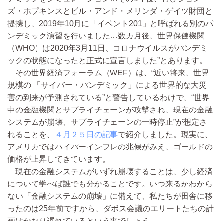
ズ・ホプキンスとビル・アンド・メリンダ・ゲイツ財団と
提携し、2019年10月に「イベント201」と呼ばれる別のパ
ンデミック演習を行いました…数カ月後、世界保健機関
（WHO）は2020年3月11日、コロナウイルスがパンデミ
ックの状態になったと正式に宣言しました”とあります。
その世界経済フォーラム（WEF）は、“近い将来、世界
規模の 「サイバー・パンデミック」による世界的な大災
害の到来が予測されている”と警告しているわけで、“世界
中の金融機関とサプライチェーンが攻撃され、現在の金融
システムが崩壊、サプライチェーンの一時停止”が想定さ
れることを、
４月２５日の記事
で紹介しました。現実に、
アメリカではハイパーインフレの兆候がみえ、ゴールドの
価格が上昇してきています。
現在の金融システムがいずれ崩壊することは、少し経済
について学べば誰でも分かることです。いつ来るかわから
ない「金融システムの崩壊」に備えて、私たちが田舎に移
ったのは25年前ですから、ダボス会議のエリートたちの計
画はかなり遅れているという事でしょう。