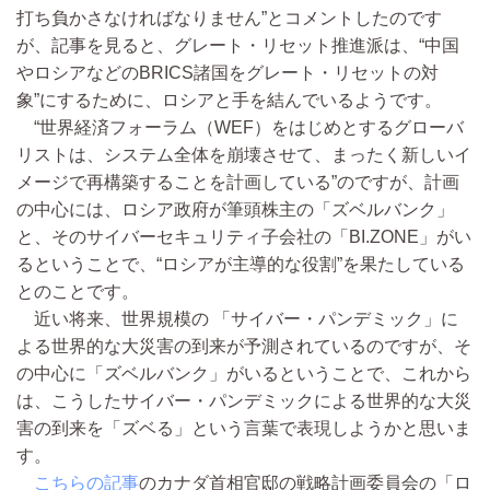
打ち負かさなければなりません”とコメントしたのです
が、記事を見ると、グレート・リセット推進派は、“中国
やロシアなどのBRICS諸国をグレート・リセットの対
象”にするために、ロシアと手を結んでいるようです。
“世界経済フォーラム（WEF）をはじめとするグローバ
リストは、システム全体を崩壊させて、まったく新しいイ
メージで再構築することを計画している”のですが、計画
の中心には、ロシア政府が筆頭株主の「ズベルバンク」
と、そのサイバーセキュリティ子会社の「BI.ZONE」がい
るということで、“ロシアが主導的な役割”を果たしている
とのことです。
近い将来、世界規模の 「サイバー・パンデミック」に
よる世界的な大災害の到来が予測されているのですが、そ
の中心に「ズベルバンク」がいるということで、これから
は、こうしたサイバー・パンデミックによる世界的な大災
害の到来を「ズベる」という言葉で表現しようかと思いま
す。
こちらの記事
のカナダ首相官邸の戦略計画委員会の「ロ