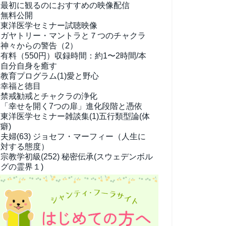
最初に観るのにおすすめの映像配信
無料公開
東洋医学セミナー試聴映像
ガヤトリー・マントラと７つのチャクラ
神々からの警告（2）
有料（550円）
収録時間：約1〜2時間/本
自分自身を癒す
教育プログラム(1)
愛と野心
幸福と徳目
禁戒勧戒とチャクラの浄化
「幸せを開く7つの扉」進化段階と憑依
東洋医学セミナー雑談集(1)
五行類型論(体
癖)
夫婦(63)
ジョセフ・マーフィー（人生に
対する態度）
宗教学
初級(252) 秘密伝承(スウェデンボル
グの霊界１)