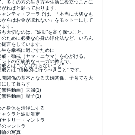
て、
多くの方の生き方や生活に役立つことに
繋がればと願っております。
シャンティ・フーラでは、「本当に大切なも
のからはお金が取れない」をモットーにして
います。
最も大切なのは、“波動”を高く保つこと。
そのために必要な心身の浄化法など、いろん
な提言をしています。
人生を幸福に過ごすために
禁戒・勧戒（ヤマ・ニヤマ）を心がける。
インドの伝統的なヨーガの教えで、
禁戒とは “してはならないこと” 、
勧戒とは “積極的に行うべきこと” です。
人間関係の基本となる夫婦関係、子育てを大
切にして暮らす。
［無料動画］夫婦(1)
［無料動画］親子(1)
心と身体を清浄にする
チャクラと波動測定
ガヤトリー・マントラ
愛のマントラ
日輪の写真