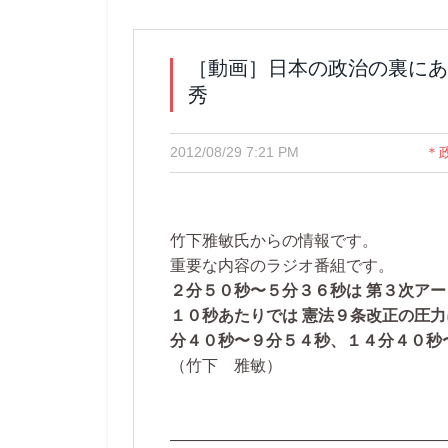
［動画］日本の政治の裏にあ
秀
2012/08/29 7:21 PM
＊
竹下雅敏氏からの情報です。
重要な内容のラジオ番組です。
２分５０秒〜５分３６秒は 第３次ア
１０秒あたりでは 憲法９条改正の圧力
分４０秒〜９分５４秒、１４分４０秒
（竹下 雅敏）
—————————————————