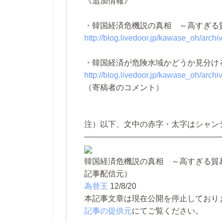
《追加情報》
・韓国経済危機説の真相 ～高すぎる
http://blog.livedoor.jp/kawase_oh/arch
・韓国経済が危険水域かどうか見分け
http://blog.livedoor.jp/kawase_oh/arch
（寄稿者のコメント）
注）以下、文中の赤字・太字はシャン
—————————————————
韓国経済危機説の真相 ～高すぎる貿
記事配信元）
為替王
12/8/20
本記事文章は現在公開を停止しております。 
記事の提供元
にてご覧ください。