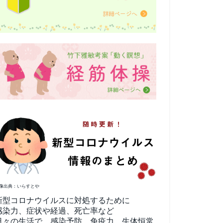
像出典：いらすとや
新型コロナウイルスに対処するために
感染力、症状や経過、死亡率など
日々の生活で、感染予防、免疫力、生体恒常