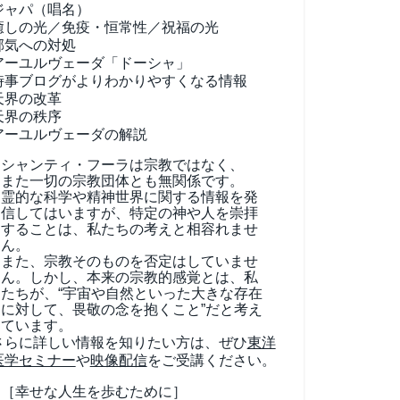
ジャパ（唱名）
癒しの光／免疫・恒常性／祝福の光
邪気への対処
アーユルヴェーダ
「ドーシャ」
時事ブログがよりわかりやすくなる情報
天界の改革
天界の秩序
アーユルヴェーダの解説
シャンティ・フーラは宗教ではなく、
また一切の宗教団体とも無関係です。
霊的な科学や精神世界に関する情報を発
信してはいますが、特定の神や人を崇拝
することは、私たちの考えと相容れませ
ん。
また、宗教そのものを否定はしていませ
ん。しかし、本来の宗教的感覚とは、私
たちが、“宇宙や自然といった大きな存在
に対して、畏敬の念を抱くこと”だと考え
ています。
さらに詳しい情報を知りたい方は、ぜひ
東洋
医学セミナー
や
映像配信
をご受講ください。
［幸せな人生を歩むために］