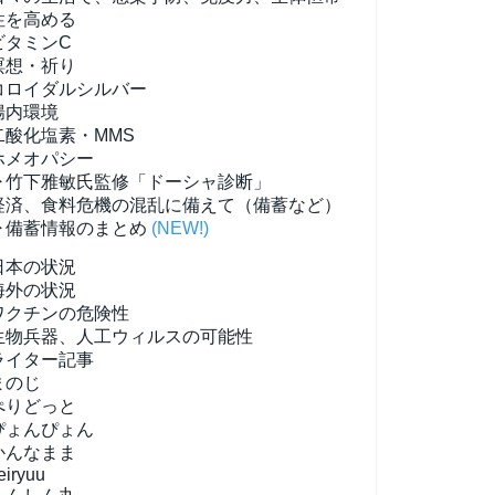
性を高める
ビタミンC
瞑想・祈り
コロイダルシルバー
腸内環境
二酸化塩素・MMS
ホメオパシー
▶竹下雅敏氏監修「ドーシャ診断」
経済、食料危機の混乱に備えて（備蓄など）
▶備蓄情報のまとめ
(NEW!)
日本の状況
海外の状況
ワクチンの危険性
生物兵器、人工ウィルスの可能性
ライター記事
まのじ
ぺりどっと
ぴょんぴょん
かんなまま
eiryuu