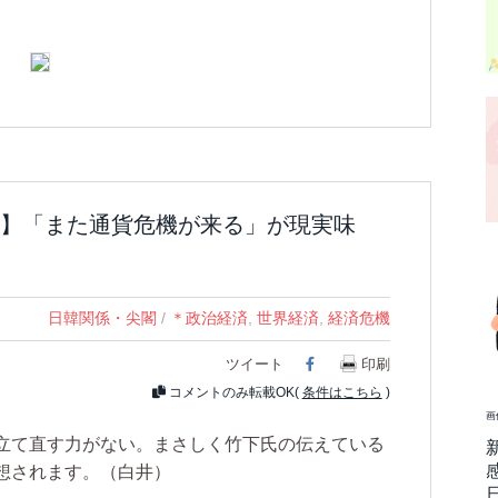
】「また通貨危機が来る」が現実味
日韓関係・尖閣
/
＊政治経済
,
世界経済
,
経済危機
ツイート
Facebook
印刷
コメントのみ転載OK(
条件はこちら
)
画
立て直す力がない。まさしく竹下氏の伝えている
想されます。（白井）