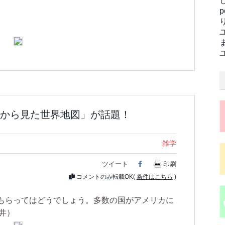
から見た世界地図」が話題！
雑学
ツイート
Facebook
印刷
コメントのみ転載OK(
条件はこちら
)
もらってはどうでしょう。多数の国がアメリカに
白井）