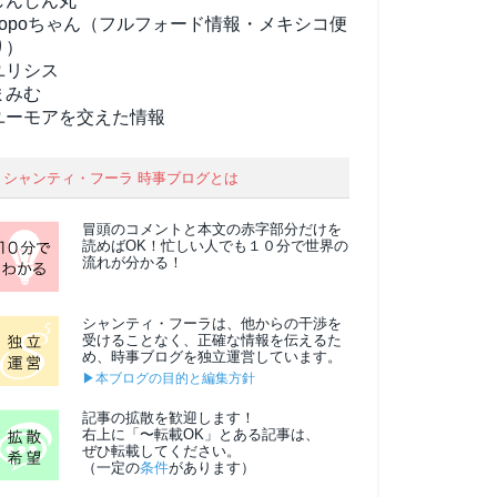
しんしん丸
popoちゃん（フルフォード情報・メキシコ便
り）
ユリシス
まみむ
ユーモアを交えた情報
シャンティ・フーラ 時事ブログとは
冒頭のコメントと本文の
赤字部分
だけを
読めばOK！忙しい人でも１０分で世界の
流れが分かる！
シャンティ・フーラは、他からの干渉を
受けることなく、正確な情報を伝えるた
め、時事ブログを独立運営しています。
▶本ブログの目的と編集方針
記事の拡散を歓迎します！
右上に「〜転載OK」とある記事は、
ぜひ転載してください。
（一定の
条件
があります）