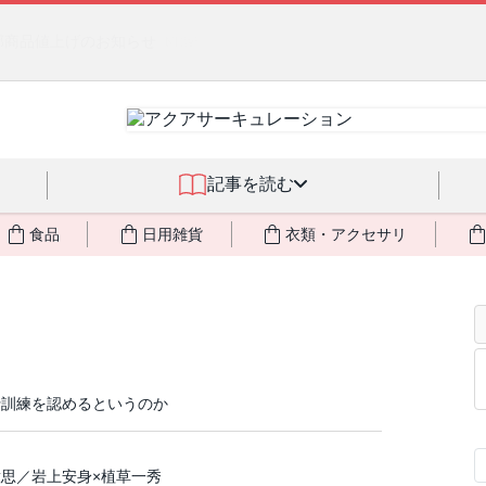
るジェルクリーム「アクアサーキュレーション」💖🏖️ 8月末までの
記事を読む
食品
日用雑貨
衣類・アクセサリ
行訓練を認めるというのか
思／岩上安身×植草一秀