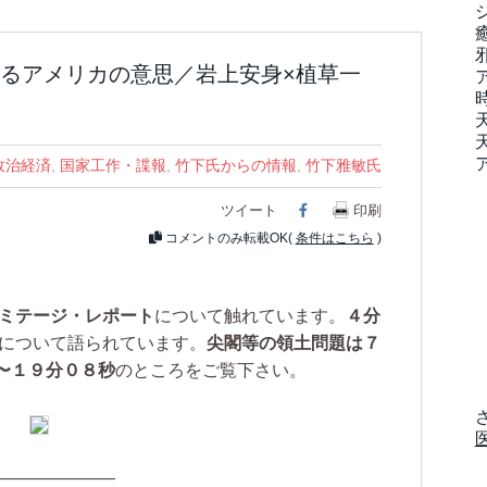
るアメリカの意思／岩上安身×植草一
政治経済
,
国家工作・諜報
,
竹下氏からの情報
,
竹下雅敏氏
ツイート
Facebook
印刷
コメントのみ転載OK(
条件はこちら
)
ーミテージ・レポート
について触れています。
４分
について語られています。
尖閣等の領土問題は７
〜１９分０８秒
のところをご覧下さい。
———————