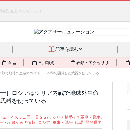
燃料不足・停電対策
NEW!
記事を読む
食品
日用雑貨
衣類・アクセサリ
内戦で地球外生命体のサポートを得て開発した武器を使っている
士］ロシアはシリア内戦で地球外生命
武器を使っている
シュ、イスラム国、旧ISIS）
,
シリア情勢
/
＊軍事・戦争
,
ー・読者からの情報
,
ロシア
,
軍事・戦争
,
陰謀
,
霊的世界