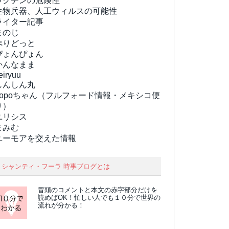
ワクチンの危険性
生物兵器、人工ウィルスの可能性
ライター記事
まのじ
ぺりどっと
ぴょんぴょん
かんなまま
eiryuu
しんしん丸
popoちゃん（フルフォード情報・メキシコ便
り）
ユリシス
まみむ
ユーモアを交えた情報
シャンティ・フーラ 時事ブログとは
冒頭のコメントと本文の
赤字部分
だけを
読めばOK！忙しい人でも１０分で世界の
流れが分かる！