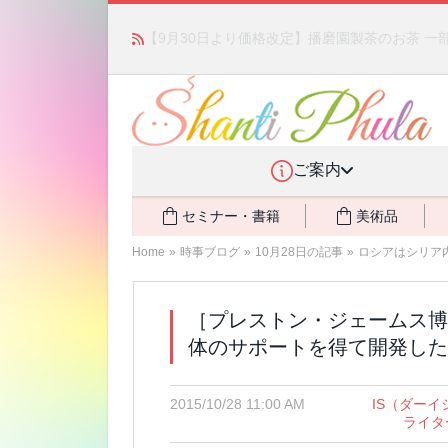
「みんなの備蓄・災害対策」 vol.4 〜断水・
ご案内
セミナー・書籍
美術品
Home
»
時事ブログ
»
10月28日の記事
»
ロシアはシリア
［プレストン・ジェームス博
体のサポートを得て開発した
2015/10/28 11:00 AM
IS（ダーイ
ライタ