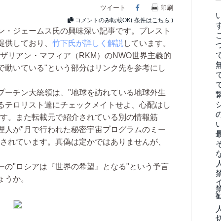
ツイート
Facebook
印刷
コメントのみ転載OK(
条件はこちら
)
ン・ジェームス氏の興味深い記事です。プレスト
提供しており、
竹下氏が詳しく解説
しています。
ザリアン・マフィア（RKM）のNWO世界主義的
示で動いている"という部分はリンク先を参考にし
ーチン大統領は、"地球を訪れている地球外生
いるテロリスト達にチェックメイトせよ、心配はし
です。また転載元で紹介されている別の情報筋
理人が"月で行われた秘密宇宙プログラムのミー
摘されています。真偽は定かではありませんが、
の"ロシアは『世界の希望』となる"という予言
ょうか。