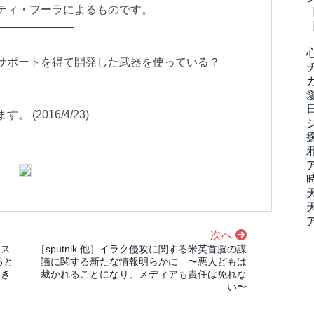
ティ・フーラによるものです。
———————
サポートを得て開発した武器を使っている？
(2016/4/23)
次へ
ース
［sputnik 他］イラク侵攻に関する米英首脳の謀
ると
議に関する新たな情報明らかに 〜悪人どもは
てき
裁かれることになり、メディアも責任は免れな
い〜