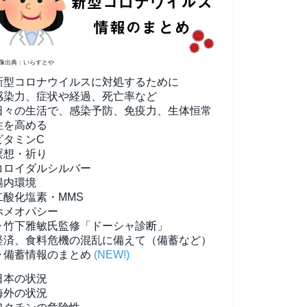
像出典：いらすとや
新型コロナウイルスに対処するために
感染力、症状や経過、死亡率など
日々の生活で、感染予防、免疫力、生体恒常
性を高める
ビタミンC
瞑想・祈り
コロイダルシルバー
腸内環境
二酸化塩素・MMS
ホメオパシー
▶竹下雅敏氏監修「ドーシャ診断」
経済、食料危機の混乱に備えて（備蓄など）
▶備蓄情報のまとめ
(NEW!)
日本の状況
海外の状況