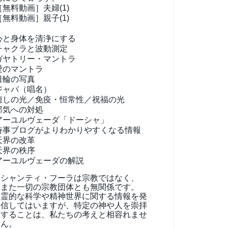
［無料動画］夫婦(1)
［無料動画］親子(1)
心と身体を清浄にする
チャクラと波動測定
ガヤトリー・マントラ
愛のマントラ
日輪の写真
ジャパ（唱名）
癒しの光／免疫・恒常性／祝福の光
邪気への対処
アーユルヴェーダ
「ドーシャ」
時事ブログがよりわかりやすくなる情報
天界の改革
天界の秩序
アーユルヴェーダの解説
シャンティ・フーラは宗教ではなく、
また一切の宗教団体とも無関係です。
霊的な科学や精神世界に関する情報を発
信してはいますが、特定の神や人を崇拝
することは、私たちの考えと相容れませ
ん。