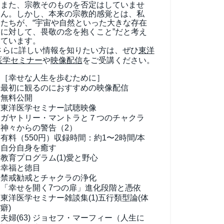
また、宗教そのものを否定はしていませ
ん。しかし、本来の宗教的感覚とは、私
たちが、“宇宙や自然といった大きな存在
に対して、畏敬の念を抱くこと”だと考え
ています。
さらに詳しい情報を知りたい方は、ぜひ
東洋
医学セミナー
や
映像配信
をご受講ください。
［幸せな人生を歩むために］
最初に観るのにおすすめの映像配信
無料公開
東洋医学セミナー試聴映像
ガヤトリー・マントラと７つのチャクラ
神々からの警告（2）
有料（550円）
収録時間：約1〜2時間/本
自分自身を癒す
教育プログラム(1)
愛と野心
幸福と徳目
禁戒勧戒とチャクラの浄化
「幸せを開く7つの扉」進化段階と憑依
東洋医学セミナー雑談集(1)
五行類型論(体
癖)
夫婦(63)
ジョセフ・マーフィー（人生に