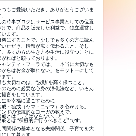
いつもご愛読いただき、ありがとうございま
す。
この時事ブログはサービス事業としての位置
づけで、商品を販売した利益で、独立運営し
ています。
無料にすることで、少しでも多くの方に読ん
でいただき、情報が広く伝わること、そし
て、
多くの方の生き方や生活に役立つことに
繋がればと願っております。
シャンティ・フーラでは、「本当に大切なも
のからはお金が取れない」をモットーにして
います。
最も大切なのは、“波動”を高く保つこと。
そのために必要な心身の浄化法など、いろん
な提言をしています。
人生を幸福に過ごすために
禁戒・勧戒（ヤマ・ニヤマ）を心がける。
インドの伝統的なヨーガの教えで、
禁戒とは “してはならないこと” 、
勧戒とは “積極的に行うべきこと” です。
人間関係の基本となる夫婦関係、子育てを大
切にして暮らす。