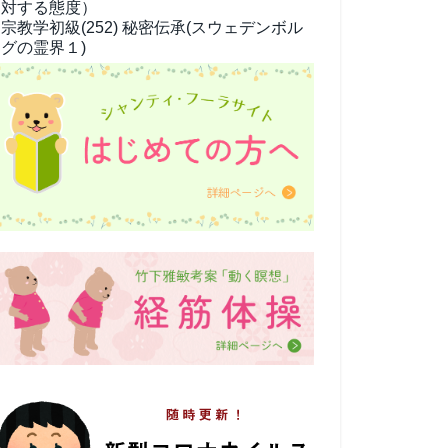
対する態度）
宗教学
初級(252) 秘密伝承(スウェデンボル
グの霊界１)