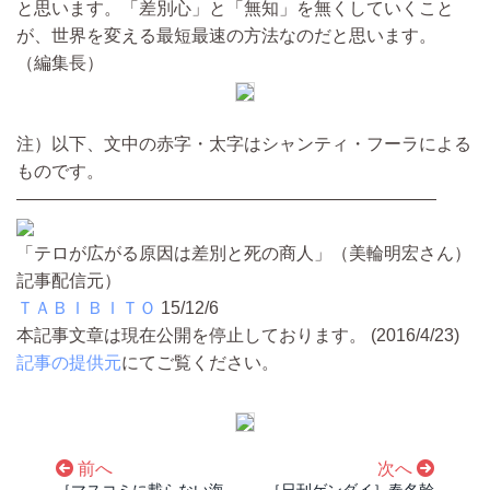
と思います。「差別心」と「無知」を無くしていくこと
が、世界を変える最短最速の方法なのだと思います。
（編集長）
注）以下、文中の赤字・太字はシャンティ・フーラによる
ものです。
————————————————————————
「テロが広がる原因は差別と死の商人」（美輪明宏さん）
記事配信元）
ＴＡＢＩＢＩＴＯ
15/12/6
本記事文章は現在公開を停止しております。 (2016/4/23)
記事の提供元
にてご覧ください。
前へ
次へ
［マスコミに載らない海
［日刊ゲンダイ］春名幹