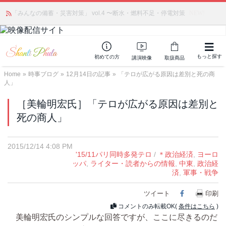
かつて愛されていた人気商品が復活！夏場に活躍するジェルクリーム「アク
「みんなの備蓄・災害対策」 vol.4 〜断水・燃料不足・停電対策
NEW!
アサーキュレーション」💖🏖️ 8月末までの購入でポイント還元も✨
もっと探す
初めての方
講演映像
取扱商品
Home
»
時事ブログ
»
12月14日の記事
»
「テロが広がる原因は差別と死の商
人」
［美輪明宏氏］「テロが広がる原因は差別と
死の商人」
2015/12/14 4:08 PM
'15/11パリ同時多発テロ
/
＊政治経済
,
ヨーロ
ッパ
,
ライター・読者からの情報
,
中東
,
政治経
済
,
軍事・戦争
ツイート
Facebook
印刷
コメントのみ転載OK(
条件はこちら
)
美輪明宏氏のシンプルな回答ですが、ここに尽きるのだ