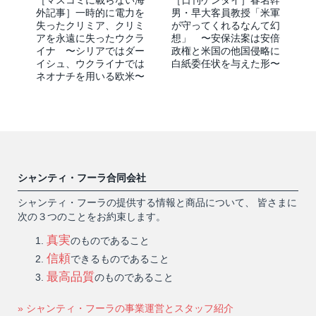
外記事］一時的に電力を
男・早大客員教授「米軍
失ったクリミア、クリミ
が守ってくれるなんて幻
アを永遠に失ったウクラ
想」 〜安保法案は安倍
イナ 〜シリアではダー
政権と米国の他国侵略に
イシュ、ウクライナでは
白紙委任状を与えた形〜
ネオナチを用いる欧米〜
シャンティ・フーラ合同会社
シャンティ・フーラの提供する情報と商品について、 皆さまに
次の３つのことをお約束します。
真実
のものであること
信頼
できるものであること
最高品質
のものであること
» シャンティ・フーラの事業運営とスタッフ紹介