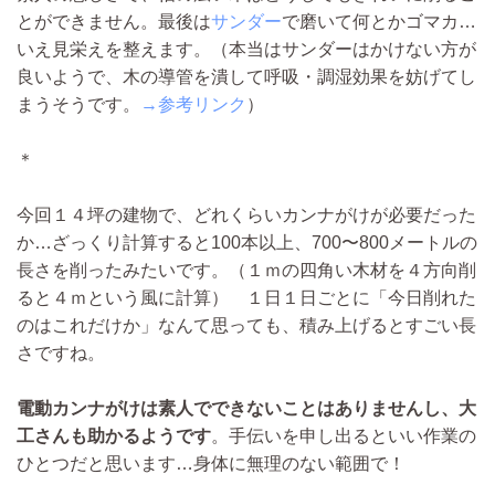
とができません。最後は
サンダー
で磨いて何とかゴマカ…
いえ見栄えを整えます。
（本当はサンダーはかけない方が
良いようで、木の導管を潰して呼吸・調湿効果を妨げてし
まうそうです。
→参考リンク
）
＊
今回１４坪の建物で、どれくらいカンナがけが必要だった
か…ざっくり計算すると100本以上、700〜800メートルの
長さを削ったみたいです。
（１ｍの四角い木材を４方向削
ると４ｍという風に計算）
１日１日ごとに「今日削れた
のはこれだけか」なんて思っても、積み上げるとすごい長
さですね。
電動カンナがけは素人でできないことはありませんし、大
工さんも助かるようです
。手伝いを申し出るといい作業の
ひとつだと思います…身体に無理のない範囲で！