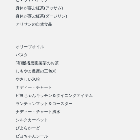
身体が喜ぶ紅茶(アッサム)
身体が喜ぶ紅茶(ダージリン)
アリサンの自然食品
オリーブオイル
パスタ
[有機]播磨園製茶のお茶
しもやま農産の三色米
やさしい米粉
ナディー・チャート
ピヨちゃんキッチン＆ダイニングアイテム
ランチョンマット＆コースター
ナディー・チャート風水
シルクカーペット
ぴよらかーど
ピヨちゃんシール