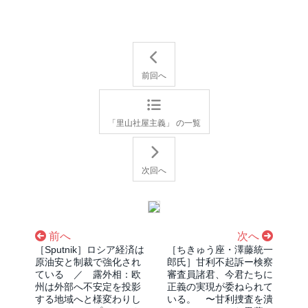
前回へ
「里山社屋主義」 の一覧
次回へ
前へ
次へ
［Sputnik］ロシア経済は
［ちきゅう座・澤藤統一
原油安と制裁で強化され
郎氏］甘利不起訴ー検察
ている ／ 露外相：欧
審査員諸君、今君たちに
州は外部へ不安定を投影
正義の実現が委ねられて
する地域へと様変わりし
いる。 〜甘利捜査を潰