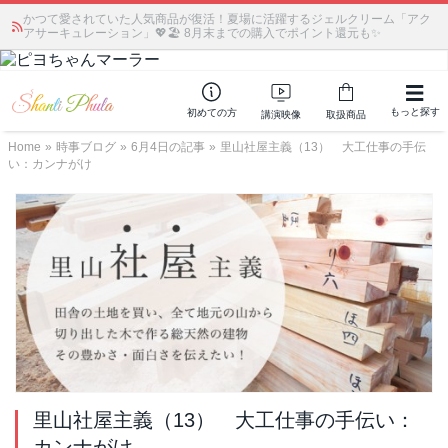
かつて愛されていた人気商品が復活！夏場に活躍するジェルクリーム「アク
アサーキュレーション」💖🏖️ 8月末までの購入でポイント還元も✨
もっと探す
初めての方
講演映像
取扱商品
Home
»
時事ブログ
»
6月4日の記事
»
里山社屋主義（13） 大工仕事の手伝
い：カンナがけ
里山社屋主義（13） 大工仕事の手伝い：
カンナがけ