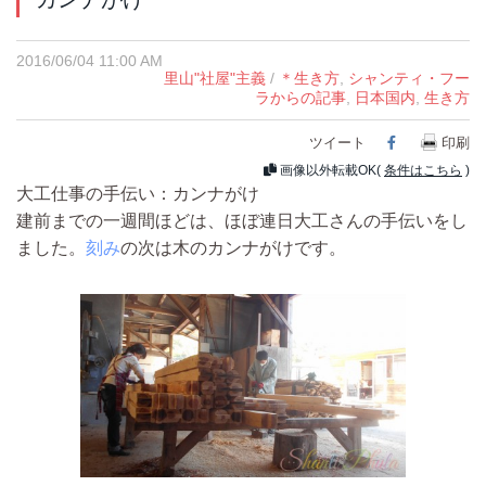
2016/06/04 11:00 AM
里山"社屋"主義
/
＊生き方
,
シャンティ・フー
ラからの記事
,
日本国内
,
生き方
ツイート
Facebook
印刷
画像以外転載OK(
条件はこちら
)
大工仕事の手伝い：カンナがけ
建前までの一週間ほどは、ほぼ連日大工さんの手伝いをし
ました。
刻み
の次は木のカンナがけです。