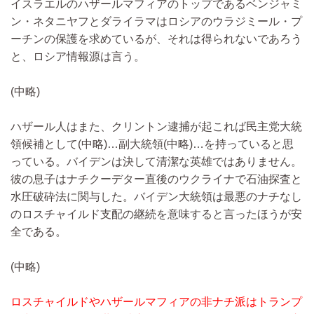
イスラエルのハザールマフィアのトップであるベンジャミ
ン・ネタニヤフとダライラマはロシアのウラジミール・プ
ーチンの保護を求めているが、それは得られないであろう
と、ロシア情報源は言う。
(中略)
ハザール人はまた、クリントン逮捕が起これば民主党大統
領候補として
(中略)…
副大統領
(中略)…
を持っていると思
っている。バイデンは決して清潔な英雄ではありません。
彼の息子はナチクーデター直後のウクライナで石油探査と
水圧破砕法に関与した。バイデン大統領は最悪のナチなし
のロスチャイルド支配の継続を意味すると言ったほうが安
全である。
(中略)
ロスチャイルドやハザールマフィアの非ナチ派はトランプ