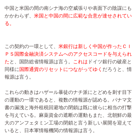
中国と米国の間の南シナ海の空威張りや表面下の陰謀にも
かかわらず、
米国と中国の間に広範な合意が達せされてい
る。
この契約の一環として、
米銀行は新しく中国が作ったＣＩ
ＰＳ国際金融決済システムへのアクセスコードを与えられ
た
と、国防総省情報源は言う。
これは
ドイツ銀行の破産と
同様に
国際通貨のリセットにつながってゆく
だろうと、情
報源は言う。
これらの動きはハザール暴徒のナチ派にとどめを刺す目下
の運動の一環であると、複数の情報源が認める。パナマ文
書の漏洩と海外租税回避地の閉鎖は既に彼らに相当の打撃
を与えている。麻薬資金の遮断の運動もまた、北朝鮮の最
大のアンフェタミン工場の閉鎖と言う新しい展開を迎えて
いると、日本軍情報機関の情報源は言う。