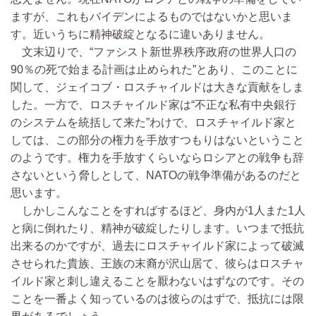
ますが、これもバイデンによるものではないかと思いま
す。近いうちに精神破綻となるに違いありません。
文末辺りで、“ファシスト新世界秩序政府の世界人口の
90％の死で始まる計画は止められた”とあり、このことに
関して、ジェイコブ・ロスチャイルドは大きな貢献をしま
した。一方で、ロスチャイルド家は“不正な私有中央銀行
のシステムを統括して来た”わけで、ロスチャイルド家と
しては、この部分の権力を手放すつもりはないということ
のようです。権力を手放すくらいならロシアとの戦争も辞
さないという脅しとして、NATOの戦争準備があるのだと
思います。
しかしこんなことをすればするほど、身内が1人また1人
と病に倒れたり、精神が破綻したりします。いつまで抵抗
出来るのかですが、過去にロスチャイルド家によって破滅
させられた貴族、王族の末裔が沢山居て、彼らはロスチャ
イルド家と刺し違えることを厭わないはずなのです。その
ことを一番よく知っているのは彼らのはずで、抵抗には限