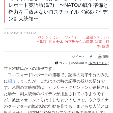
レポート英語版(6/7) 〜NATOの戦争準備と
権力を手放さないロスチャイルド家&バイデ
ン副大統領〜
2016/06/10 7:33 PM
ベンジャミン・フルフォード
,
金融システム
/
＊陰謀
,
世界全体
,
竹下氏からの情報
,
軍事・戦
争
,
陰謀
ツイート
Facebook
印刷
コメントのみ転載OK(
条件はこちら
)
竹下雅敏氏からの情報です。
フルフォードレポートの速報で、記事の前半部分のみ先
に
紹介
しましたが、これはその時の記事の残りの部分で
す。米国の大統領選は、ヒラリー・クリントンが逮捕され
た場合、副大統領のバイデンが用意されているようです
が、彼はネオコンよりはましだというだけで、ウクライナ
のクーデターの際の彼の行動を見ても、まともな人間とは
思えません。現在NATOがロシアとの戦争の準備をしてい