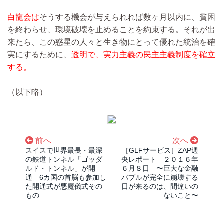
白龍会は
そうする機会が与えられれば数ヶ月以内に、貧困
を終わらせ、環境破壊を止めることを約束する。それが出
来たら、この惑星の人々と生き物にとって優れた統治を確
実にするために、
透明で、実力主義の民主主義制度を確立
する。
（以下略）
前へ
次へ
スイスで世界最長・最深
［GLFサービス］ZAP週
の鉄道トンネル「ゴッダ
央レポート ２０１６年
ルド・トンネル」が開
６月８日 〜巨大な金融
通 6カ国の首脳も参加し
バブルが完全に崩壊する
た開通式が悪魔儀式その
日が来るのは、間違いの
もの
ないこと〜