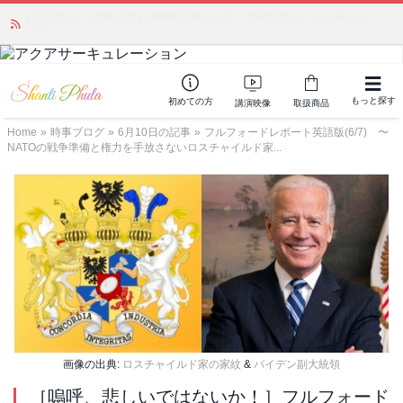
かつて愛されていた人気商品が復活！夏場に活躍するジェルクリーム「アク
アサーキュレーション」💖🏖️ 8月末までの購入でポイント還元も✨
もっと探す
初めての方
講演映像
取扱商品
Home
»
時事ブログ
»
6月10日の記事
»
フルフォードレポート英語版(6/7) 〜
NATOの戦争準備と権力を手放さないロスチャイルド家...
画像の出典:
ロスチャイルド家の家紋
&
バイデン副大統領
［嗚呼、悲しいではないか！］フルフォード