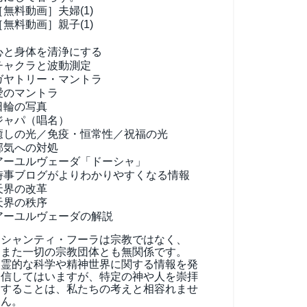
［無料動画］夫婦(1)
［無料動画］親子(1)
心と身体を清浄にする
チャクラと波動測定
ガヤトリー・マントラ
愛のマントラ
日輪の写真
ジャパ（唱名）
癒しの光／免疫・恒常性／祝福の光
邪気への対処
アーユルヴェーダ
「ドーシャ」
時事ブログがよりわかりやすくなる情報
天界の改革
天界の秩序
アーユルヴェーダの解説
シャンティ・フーラは宗教ではなく、
また一切の宗教団体とも無関係です。
霊的な科学や精神世界に関する情報を発
信してはいますが、特定の神や人を崇拝
することは、私たちの考えと相容れませ
ん。