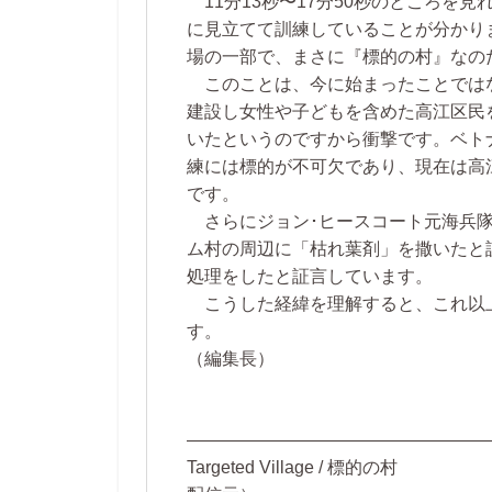
11分13秒〜17分50秒のところを見
に見立てて訓練していることが分かり
場の一部で、まさに『標的の村』なの
このことは、今に始まったことでは
建設し女性や子どもを含めた高江区民
いたというのですから衝撃です。ベト
練には標的が不可欠であり、現在は高
です。
さらにジョン･ヒースコート元海兵隊
ム村の周辺に「枯れ葉剤」を撒いたと
処理をしたと証言しています。
こうした経緯を理解すると、これ以
す。
（編集長）
—————————————————
Targeted Village / 標的の村