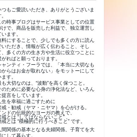
いつもご愛読いただき、ありがとうございま
す。
この時事ブログはサービス事業としての位置
づけで、商品を販売した利益で、独立運営し
ています。
無料にすることで、少しでも多くの方に読ん
でいただき、情報が広く伝わること、そし
て、
多くの方の生き方や生活に役立つことに
繋がればと願っております。
シャンティ・フーラでは、「本当に大切なも
のからはお金が取れない」をモットーにして
います。
最も大切なのは、“波動”を高く保つこと。
そのために必要な心身の浄化法など、いろん
な提言をしています。
人生を幸福に過ごすために
禁戒・勧戒（ヤマ・ニヤマ）を心がける。
インドの伝統的なヨーガの教えで、
禁戒とは “してはならないこと” 、
勧戒とは “積極的に行うべきこと” です。
人間関係の基本となる夫婦関係、子育てを大
切にして暮らす。