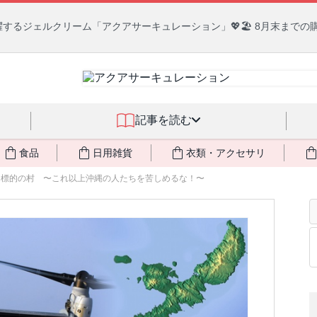
るジェルクリーム「アクアサーキュレーション」💖🏖️ 8月末までの
記事を読む
食品
日用雑貨
衣類・アクセサリ
illage / 標的の村 〜これ以上沖縄の人たちを苦しめるな！〜