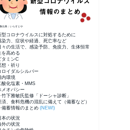
像出典：いらすとや
新型コロナウイルスに対処するために
感染力、症状や経過、死亡率など
日々の生活で、感染予防、免疫力、生体恒常
性を高める
ビタミンC
瞑想・祈り
コロイダルシルバー
腸内環境
二酸化塩素・MMS
ホメオパシー
▶竹下雅敏氏監修「ドーシャ診断」
経済、食料危機の混乱に備えて（備蓄など）
▶備蓄情報のまとめ
(NEW!)
日本の状況
海外の状況