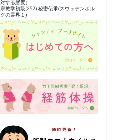
対する態度）
宗教学
初級(252) 秘密伝承(スウェデンボル
グの霊界１)