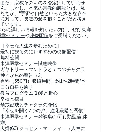
また、宗教そのものを否定はしていませ
ん。しかし、本来の宗教的感覚とは、私
たちが、“宇宙や自然といった大きな存在
に対して、畏敬の念を抱くこと”だと考え
ています。
さらに詳しい情報を知りたい方は、ぜひ
東洋
医学セミナー
や
映像配信
をご受講ください。
［幸せな人生を歩むために］
最初に観るのにおすすめの映像配信
無料公開
東洋医学セミナー試聴映像
ガヤトリー・マントラと７つのチャクラ
神々からの警告（2）
有料（550円）
収録時間：約1〜2時間/本
自分自身を癒す
教育プログラム(1)
愛と野心
幸福と徳目
禁戒勧戒とチャクラの浄化
「幸せを開く7つの扉」進化段階と憑依
東洋医学セミナー雑談集(1)
五行類型論(体
癖)
夫婦(63)
ジョセフ・マーフィー（人生に