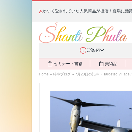
かつて愛されていた人気商品が復活！夏場に活躍す
ご案内
セミナー・書籍
美術品
Home
»
時事ブログ
»
7月23日の記事
»
Targeted V