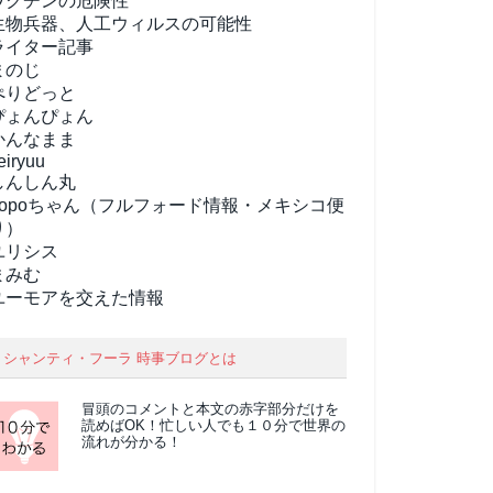
ワクチンの危険性
生物兵器、人工ウィルスの可能性
ライター記事
まのじ
ぺりどっと
ぴょんぴょん
かんなまま
eiryuu
しんしん丸
popoちゃん（フルフォード情報・メキシコ便
り）
ユリシス
まみむ
ユーモアを交えた情報
シャンティ・フーラ 時事ブログとは
冒頭のコメントと本文の
赤字部分
だけを
読めばOK！忙しい人でも１０分で世界の
流れが分かる！