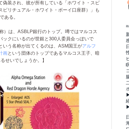
て偽装され、彼が所有している「ホワイト・スピ
スピリチュアル・ホワイト・ボーイ口座群）」も
げである。
画
称）は、ASBLP銀行のトップ。噂ではマルコス
バックにいるのが世銀と300人委員会っぽいで
という名称が出てくるのは、ASM国王が
アルフ
計画
という団体のトップであるマルコス王子、暗
があるせいでしょうか。】