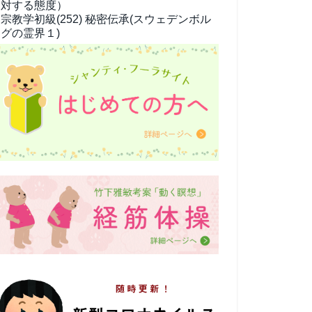
対する態度）
宗教学
初級(252) 秘密伝承(スウェデンボル
グの霊界１)