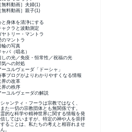
［無料動画］夫婦(1)
［無料動画］親子(1)
心と身体を清浄にする
チャクラと波動測定
ガヤトリー・マントラ
愛のマントラ
日輪の写真
ジャパ（唱名）
癒しの光／免疫・恒常性／祝福の光
邪気への対処
アーユルヴェーダ
「ドーシャ」
時事ブログがよりわかりやすくなる情報
天界の改革
天界の秩序
アーユルヴェーダの解説
シャンティ・フーラは宗教ではなく、
また一切の宗教団体とも無関係です。
霊的な科学や精神世界に関する情報を発
信してはいますが、特定の神や人を崇拝
することは、私たちの考えと相容れませ
ん。