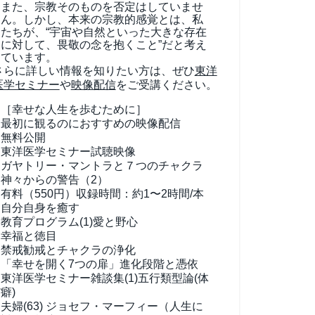
また、宗教そのものを否定はしていませ
ん。しかし、本来の宗教的感覚とは、私
たちが、“宇宙や自然といった大きな存在
に対して、畏敬の念を抱くこと”だと考え
ています。
さらに詳しい情報を知りたい方は、ぜひ
東洋
医学セミナー
や
映像配信
をご受講ください。
［幸せな人生を歩むために］
最初に観るのにおすすめの映像配信
無料公開
東洋医学セミナー試聴映像
ガヤトリー・マントラと７つのチャクラ
神々からの警告（2）
有料（550円）
収録時間：約1〜2時間/本
自分自身を癒す
教育プログラム(1)
愛と野心
幸福と徳目
禁戒勧戒とチャクラの浄化
「幸せを開く7つの扉」進化段階と憑依
東洋医学セミナー雑談集(1)
五行類型論(体
癖)
夫婦(63)
ジョセフ・マーフィー（人生に