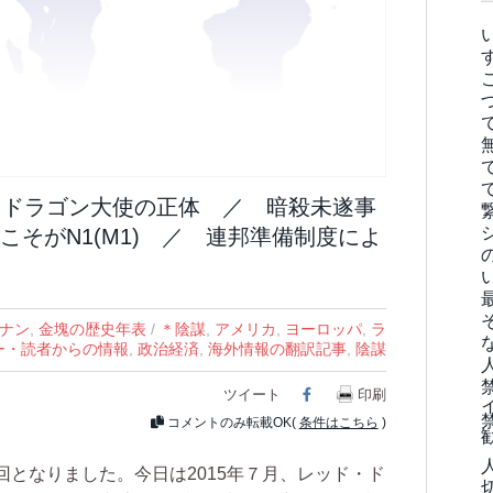
・ドラゴン大使の正体 ／ 暗殺未遂事
そがN1(M1) ／ 連邦準備制度によ
ナン
,
金塊の歴史年表
/
＊陰謀
,
アメリカ
,
ヨーロッパ
,
ラ
ー・読者からの情報
,
政治経済
,
海外情報の翻訳記事
,
陰謀
ツイート
Facebook
印刷
コメントのみ転載OK(
条件はこちら
)
となりました。今日は2015年７月、レッド・ド