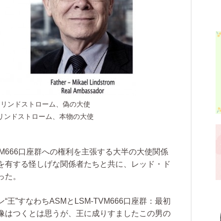
ル・リンドストローム、偽の大使
リンドストローム、本物の大使
TVM666口座群への権利を主張する大半の大使関係
を有する怪しげな関係者たちと共に、レッド・ド
った。
”すなわちASMとLSM-TVM666口座群：最初
像はつくとは思うが、王に成りすましたこの男の