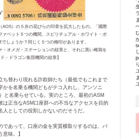
（AOS）の５弁の花びらの印章を拡大したもの。「國際
ファベット５つの機関、スピリチュアル・ホワイト・ボ
の紋章でしょうか？同じく５つの梅印があります。
s
ァ・オメガ・ステーションの紋章と、それに黒い雌鶏を
ッド・ドラゴン集団機関の紋章】
立ち替わり現れる詐欺師たち（最低でもこれまで
字かを名乗る機関どもがテコ入れし、アンソニ
）と名乗らせている。実のところ、最初のASM
彼は正当なASM口座群への不当なアクセスを目的
名人としての役割しかないのだそうだ。
のであって、口座の金を実質横取りするのは、バ
う意味。】