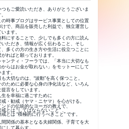
いつもご愛読いただき、ありがとうございま
す。
この時事ブログはサービス事業としての位置
づけで、商品を販売した利益で、独立運営し
ています。
無料にすることで、少しでも多くの方に読ん
でいただき、情報が広く伝わること、そし
て、
多くの方の生き方や生活に役立つことに
繋がればと願っております。
シャンティ・フーラでは、「本当に大切なも
のからはお金が取れない」をモットーにして
います。
最も大切なのは、“波動”を高く保つこと。
そのために必要な心身の浄化法など、いろん
な提言をしています。
人生を幸福に過ごすために
禁戒・勧戒（ヤマ・ニヤマ）を心がける。
インドの伝統的なヨーガの教えで、
禁戒とは “してはならないこと” 、
勧戒とは “積極的に行うべきこと” です。
人間関係の基本となる夫婦関係、子育てを大
切にして暮らす。