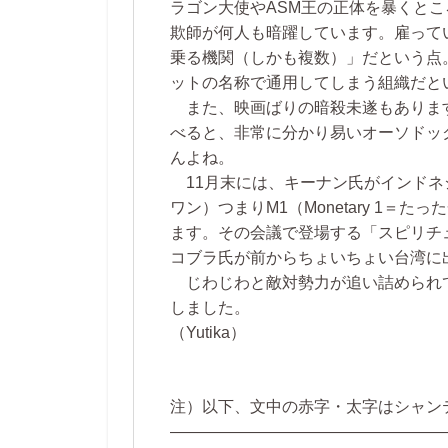
ラゴン大使やASM王の正体を暴くと
欺師が何人も暗躍しています。雇って
乗る機関（しかも複数）」だという点。
ットの名称で通用してしまう組織だと
また、映画ばりの暗殺未遂もありま
べると、非常に分かり易いオーソドッ
んよね。
11月末には、キーナン氏がインドネ
ワン）つまりM1（Monetary 1
ます。その会議で登場する「スピリチ
コブラ氏が前からちょいちょい台湾に
じわじわと敵対勢力が追い詰められ
しました。
（Yutika）
注）以下、文中の赤字・太字はシャン
—————————————————