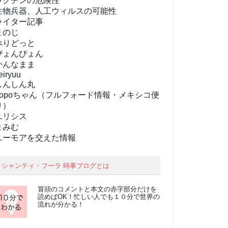
ワクチンの危険性
生物兵器、人工ウィルスの可能性
ライター記事
まのじ
ぺりどっと
ぴょんぴょん
かんなまま
eiryuu
しんしん丸
popoちゃん（フルフォード情報・メキシコ便
り）
ユリシス
まみむ
ユーモアを交えた情報
シャンティ・フーラ 時事ブログとは
冒頭のコメントと本文の
赤字部分
だけを
読めばOK！忙しい人でも１０分で世界の
流れが分かる！