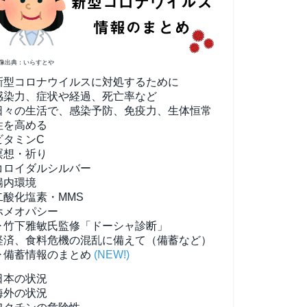
像出典：いらすとや
新型コロナウイルスに対処するために
感染力、症状や経過、死亡率など
日々の生活で、感染予防、免疫力、生体恒常
性を高める
ビタミンC
瞑想・祈り
コロイダルシルバー
腸内環境
二酸化塩素・MMS
ホメオパシー
▶竹下雅敏氏監修「ドーシャ診断」
経済、食料危機の混乱に備えて（備蓄など）
▶備蓄情報のまとめ
(NEW!)
日本の状況
海外の状況