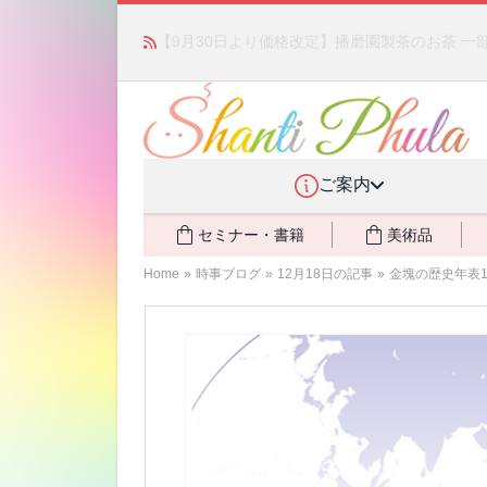
かつて愛されていた人気商品が復活！夏場に活躍す
ご案内
セミナー・書籍
美術品
Home
»
時事ブログ
»
12月18日の記事
»
金塊の歴史年表1