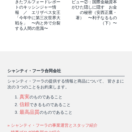
きたフルフォードレポー
ビュー②：国際金融資本
トのキッシンジャー情
がひた隠しに隠す お金
報 ／ エリザベス女王
の秘密（安西正鷹・
「今年中に第三次世界大
著） 〜利子なるもの
戦を」 〜内と外で分裂
（下）〜
する人間の意識〜
シャンティ・フーラ合同会社
シャンティ・フーラの提供する情報と商品について、 皆さまに
次の３つのことをお約束します。
真実
のものであること
信頼
できるものであること
最高品質
のものであること
» シャンティ・フーラの事業運営とスタッフ紹介