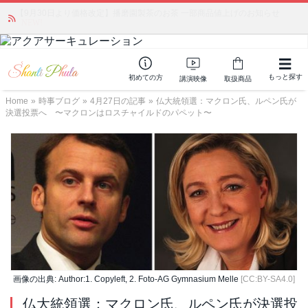
「みんなの備蓄・災害対策」 vol.4 〜断水・燃料不足・停電対策
NEW!
もっと探す
初めての方
講演映像
取扱商品
Home
»
時事ブログ
»
4月27日の記事
»
仏大統領選：マクロン氏、ルペン氏が
決選投票へ 〜マクロンはロスチャイルドのパペット〜
画像の出典: Author:1. Copyleft, 2. Foto-AG Gymnasium Melle
[CC:BY-SA4.0]
仏大統領選：マクロン氏、ルペン氏が決選投