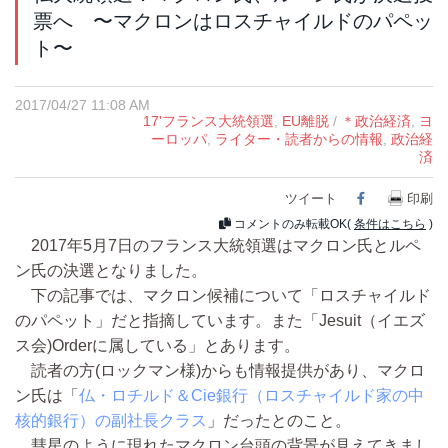
票へ 〜マクロンはロスチャイルドのパペッ
ト〜
2017/04/27 11:08 AM
17'フランス大統領選
,
EU離脱
/
＊政治経済
,
ヨ
ーロッパ
,
ライター・読者からの情報
,
政治経
済
ツイート
Facebook
印刷
コメントのみ転載OK(
条件はこちら
)
2017年5月7日のフランス大統領選はマクロン氏とルペ
ン氏の決選となりました。
下の記事では、マクロン候補について「ロスチャイルド
のパペット」だと指摘しています。また「Jesuit（イエズ
ス会)Orderに属している」とあります。
読者の方(ロックマン様)からも情報提供があり、マクロ
ン氏は「
仏・ロチルド＆Cie銀行（ロスチャイルド家の中
核的銀行）の副社長クラス
」だったとのこと。
彗星のように現れたマクロン台頭の背景が見えてきまし