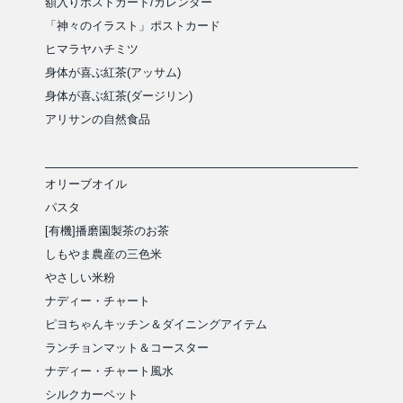
額入りポストカード/カレンダー
「神々のイラスト」ポストカード
ヒマラヤハチミツ
身体が喜ぶ紅茶(アッサム)
身体が喜ぶ紅茶(ダージリン)
アリサンの自然食品
オリーブオイル
パスタ
[有機]播磨園製茶のお茶
しもやま農産の三色米
やさしい米粉
ナディー・チャート
ピヨちゃんキッチン＆ダイニングアイテム
ランチョンマット＆コースター
ナディー・チャート風水
シルクカーペット