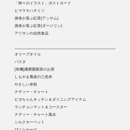
「神々のイラスト」ポストカード
ヒマラヤハチミツ
身体が喜ぶ紅茶(アッサム)
身体が喜ぶ紅茶(ダージリン)
アリサンの自然食品
オリーブオイル
パスタ
[有機]播磨園製茶のお茶
しもやま農産の三色米
やさしい米粉
ナディー・チャート
ピヨちゃんキッチン＆ダイニングアイテム
ランチョンマット＆コースター
ナディー・チャート風水
シルクカーペット
ぴよらかーど