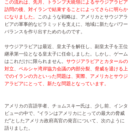
この流れは、先月、トランプ大統領によるサウジアラビア
訪問の後、対イランで結束することによってさらに明らか
になりました。
このような戦略は、アメリカとサウジアラ
ビアの軍事的なピラミッドを支えに、地域に新たなパワー
バランスを作り出すためのものです。
サウジアラビアは最近、皇太子を解任し、副皇太子を王位
継承第一位となる皇太子に任命しました。しかし、ゲーム
はこれだけに限られません。
サウジアラビアとカタールの
対立、ペルシャ湾岸協力会議の内部分裂、脅威を退ける上
でのイランの力といった問題は、実際、アメリカとサウジ
アラビアにとって、新たな問題となっています。
アメリカの言語学者、チョムスキー氏は、少し前、インタ
ビューの中で、“イランはアメリカにとっての最大の脅威
だ”としたアメリカ政府高官の発言について、次のように
語りました。