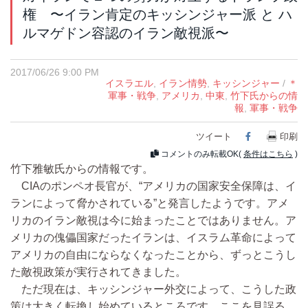
権 〜イラン肯定のキッシンジャー派 と ハ
ルマゲドン容認のイラン敵視派〜
2017/06/26 9:00 PM
イスラエル
,
イラン情勢
,
キッシンジャー
/
＊
軍事・戦争
,
アメリカ
,
中東
,
竹下氏からの情
報
,
軍事・戦争
ツイート
Facebook
印刷
コメントのみ転載OK(
条件はこちら
)
竹下雅敏氏からの情報です。
CIAのポンペオ長官が、“アメリカの国家安全保障は、イ
ランによって脅かされている”と発言したようです。アメ
リカのイラン敵視は今に始まったことではありません。ア
メリカの傀儡国家だったイランは、イスラム革命によって
アメリカの自由にならなくなったことから、ずっとこうし
た敵視政策が実行されてきました。
ただ現在は、キッシンジャー外交によって、こうした政
策は大きく転換し始めているところです。ここを見誤る