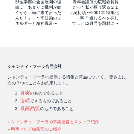
獣医学部の全国展開の理
青年会議所の広報委員長
由…「あまりに批判が続
だった私が振り返る２１
くから、頭に来て言った
世紀初頭 〜2001年 特集記
んだ！」 〜高波動のエ
事『 道しるべを探し
ネルギーと精神異常〜
て…』12月号を題材に〜
シャンティ・フーラ合同会社
シャンティ・フーラの提供する情報と商品について、 皆さまに
次の３つのことをお約束します。
真実
のものであること
信頼
できるものであること
最高品質
のものであること
» シャンティ・フーラの事業運営とスタッフ紹介
» 時事ブログ編集部のご紹介