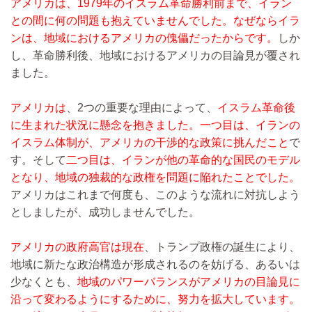
アメリカは、1979年のイスラム革命勝利前まで、イラン
との間に何の問題も抱えていませんでした。なぜならイラ
ンは、地域におけるアメリカの傀儡だったからです。
しか
し、革命勝利後、地域におけるアメリカの目論見が覆され
ました。
アメリカは
、2つの重要な理由によって、
イスラム革命後
に生まれた状況に懸念を抱きました。一つ目は、イランの
イスラム体制が、アメリカの干渉的な政策に挑んだこと
で
す。そして
二つ目は、イランが他の革命的な国民のモデル
となり、地域の独裁的な政権を問題に陥れたことでした。
アメリカはこれまで何度も、このような流れに対抗しよう
としましたが、成功しませんでした。
アメリカの政府高官は現在
、トランプ政権の誕生により、
地域に新たな政治構造が形成されるのを妨げる、あるいは
少なくとも、
地域のパワーバランスがアメリカの目論見に
沿って変わるようにするために、努力を拡大しています。