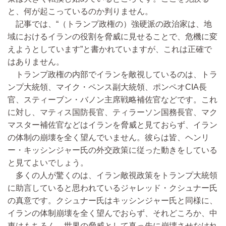
と、何が起こっているのか判りません。
記事では、“（トランプ政権の）強硬派の政治家は、地
域におけるイランの役割を脅威に見せることで、危機に変
えようとしています”と書かれていますが、これは正確で
はありません。
トランプ政権の内部でイランを敵視しているのは、トラ
ンプ大統領、マイク・ペンス副大統領、ポンペオCIA長
官、スティーブン・バノン主席戦略補佐官などです。これ
に対し、マティス国防長官、ティラーソン国務長官、マク
マスター補佐官などはイランを脅威と見ておらず、イラン
の体制の崩壊を全く望んでいません。彼らは皆、ヘンリ
ー・キッシンジャー氏の外交政策に従った動きをしている
と見てよいでしょう。
多くの人が驚くのは、イラン敵視政策をトランプ大統領
に助言していると思われているジャレッド・クシュナー氏
の真意です。クシュナー氏はキッシンジャー氏と同様に、
イランの体制崩壊を全く望んでおらず、それどころか、中
東はもちろん、世界の脅威として真っ先に崩壊させなけれ