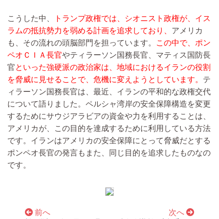
こうした中、
トランプ政権では、シオニスト政権が、イス
ラムの抵抗勢力を弱める計画を追求しており、
アメリカ
も、その流れの頭脳部門を担っています。
この中で、ポン
ペオＣＩＡ長官
やティラーソン国務長官、マティス国防長
官
といった強硬派の政治家は、地域におけるイランの役割
を脅威に見せることで、危機に変えようとしています。
テ
ィラーソン国務長官は、最近、イランの平和的な政権交代
について語りました。ペルシャ湾岸の安全保障構造を変更
するためにサウジアラビアの資金や力を利用することは、
アメリカが、この目的を達成するために利用している方法
です。イランはアメリカの安全保障にとって脅威だとする
ポンペオ長官の発言もまた、同じ目的を追求したものなの
です。
前へ
次へ