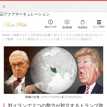
かつて愛されていた人気商品が復活！夏場に活躍するジェルクリーム「アク
アサーキュレーション」💖🏖️ 8月末までの購入でポイント還元も✨
もっと探す
初めての方
講演映像
取扱商品
Home
»
時事ブログ
»
6月26日の記事
»
対イランで２つの勢力が対立するトラ
ンプ政権 〜イラン肯定のキッシンジャー派 と ハルマゲドン容認のイ...
画像の出典:
Author:KaiMörk
&
DonkeyHotey
対イランで２つの勢力が対立するトランプ政