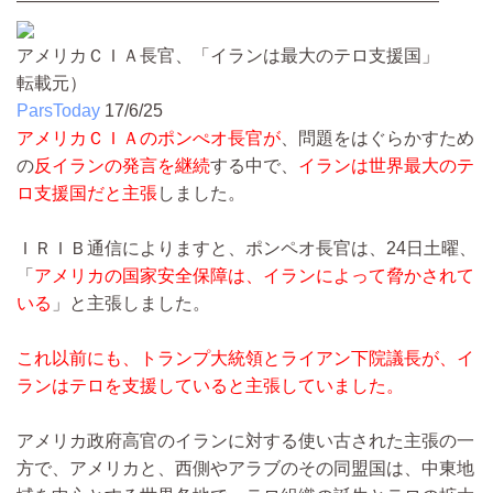
————————————————————————
アメリカＣＩＡ長官、「イランは最大のテロ支援国」
転載元）
ParsToday
17/6/25
アメリカＣＩＡのポンぺオ長官が
、問題をはぐらかすため
の
反イランの発言を継続
する中で、
イランは世界最大のテ
ロ支援国だと主張
しました。
ＩＲＩＢ通信によりますと、ポンペオ長官は、24日土曜、
「
アメリカの国家安全保障は、イランによって脅かされて
いる
」と主張しました。
これ以前にも、トランプ大統領とライアン下院議長が、イ
ランはテロを支援していると主張していました。
アメリカ政府高官のイランに対する使い古された主張の一
方で、アメリカと、西側やアラブのその同盟国は、中東地