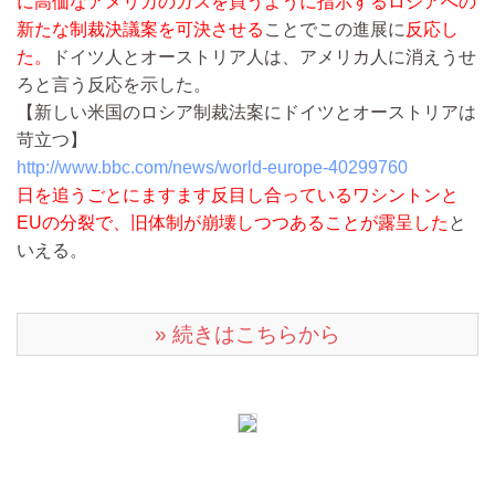
に高価なアメリカのガスを買うように指示するロシアへの
新たな制裁決議案を可決させる
ことでこの進展に
反応し
た。
ドイツ人とオーストリア人は、アメリカ人に消えうせ
ろと言う反応を示した。
【新しい米国のロシア制裁法案にドイツとオーストリアは
苛立つ】
http://www.bbc.com/news/world-europe-40299760
日を追うごとにますます反目し合っているワシントンと
EUの分裂で、旧体制が崩壊しつつあることが露呈した
と
いえる。
» 続きはこちらから