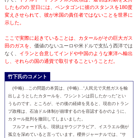
したものの 翌日には、ペンタゴンに彼のスタンスを180度
変えさせられて、彼が米国の責任者ではないことを世界に
示した。
ここで実際に起きていることは、カタールがその巨大ガス
田のガスを、
価値のないユーロや米ドルで支払う西洋では
なく、
イランと合意してインドや中国のような東洋へ輸出
し、それらの国の通貨で取引するこということだ。
竹下氏のコメント
(中略)…
この問題の本質は、
(中略)…
“人民元で天然ガスを輸
出しようとしたカタールを、ワシントンは罰したかった”とい
うものです。ところが、その後の経緯を見ると、現在のトラン
プ政権は、石油ドル体制が崩壊するのを容認するかのように、
カタール批判を撤回してしまいました。
フルフォード氏も、現状はサウジアラビア、イスラエル側が
孤立を深めていると言っています。櫻井ジャーナルでは、“サ