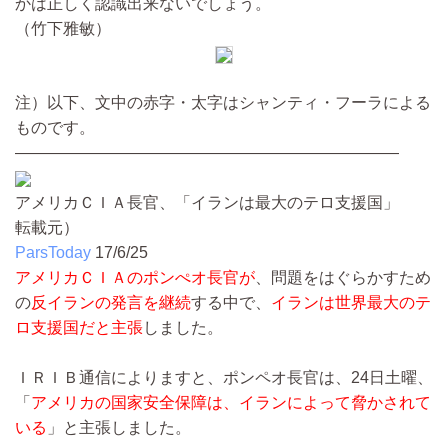
かは正しく認識出来ないでしょう。
（竹下雅敏）
注）以下、文中の赤字・太字はシャンティ・フーラによる
ものです。
————————————————————————
アメリカＣＩＡ長官、「イランは最大のテロ支援国」
転載元）
ParsToday
17/6/25
アメリカＣＩＡのポンぺオ長官が
、問題をはぐらかすため
の
反イランの発言を継続
する中で、
イランは世界最大のテ
ロ支援国だと主張
しました。
ＩＲＩＢ通信によりますと、ポンペオ長官は、24日土曜、
「
アメリカの国家安全保障は、イランによって脅かされて
いる
」と主張しました。