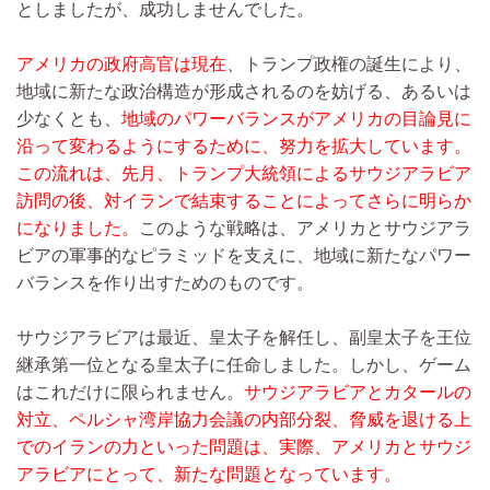
としましたが、成功しませんでした。
アメリカの政府高官は現在
、トランプ政権の誕生により、
地域に新たな政治構造が形成されるのを妨げる、あるいは
少なくとも、
地域のパワーバランスがアメリカの目論見に
沿って変わるようにするために、努力を拡大しています。
この流れは、先月、トランプ大統領によるサウジアラビア
訪問の後、対イランで結束することによってさらに明らか
になりました。
このような戦略は、アメリカとサウジアラ
ビアの軍事的なピラミッドを支えに、地域に新たなパワー
バランスを作り出すためのものです。
サウジアラビアは最近、皇太子を解任し、副皇太子を王位
継承第一位となる皇太子に任命しました。しかし、ゲーム
はこれだけに限られません。
サウジアラビアとカタールの
対立、ペルシャ湾岸協力会議の内部分裂、脅威を退ける上
でのイランの力といった問題は、実際、アメリカとサウジ
アラビアにとって、新たな問題となっています。