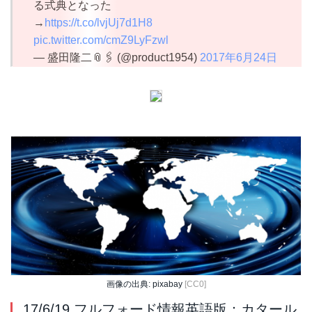
る式典となった
→
https://t.co/lvjUj7d1H8
pic.twitter.com/cmZ9LyFzwl
— 盛田隆二📎🖇 (@product1954)
2017年6月24日
画像の出典: pixabay
[CC0]
17/6/19 フルフォード情報英語版：カタール