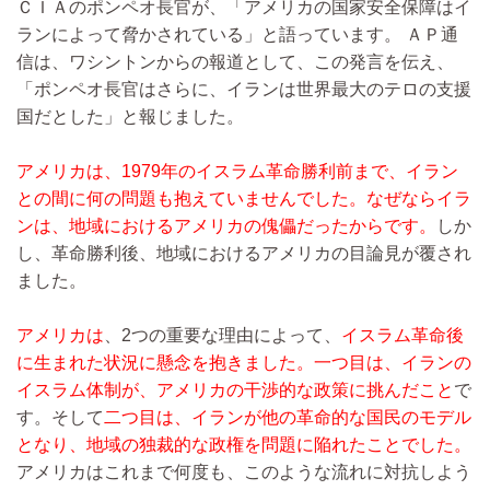
ＣＩＡのポンペオ長官が、「アメリカの国家安全保障はイ
ランによって脅かされている」と語っています。 ＡＰ通
信は、ワシントンからの報道として、この発言を伝え、
「ポンペオ長官はさらに、イランは世界最大のテロの支援
国だとした」と報じました。
アメリカは、1979年のイスラム革命勝利前まで、イラン
との間に何の問題も抱えていませんでした。なぜならイラ
ンは、地域におけるアメリカの傀儡だったからです。
しか
し、革命勝利後、地域におけるアメリカの目論見が覆され
ました。
アメリカは
、2つの重要な理由によって、
イスラム革命後
に生まれた状況に懸念を抱きました。一つ目は、イランの
イスラム体制が、アメリカの干渉的な政策に挑んだこと
で
す。そして
二つ目は、イランが他の革命的な国民のモデル
となり、地域の独裁的な政権を問題に陥れたことでした。
アメリカはこれまで何度も、このような流れに対抗しよう