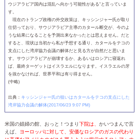
ウジアラビア国内は混乱へ向かう可能性がある”と言っていま
す。
現在のトランプ政権の外交政策は、キッシンジャー氏が取り
仕切っており、サウジアラビア主導のカタール断交が、今のよ
うな結果になることを予測出来なかったとは思えません。だと
すると、現状は当初から私が予想する通り、カタールをテコの
支点にした湾岸協力会議の解体だと見る方が自然だと思いま
す。サウジアラビアが崩壊するか、あるいはロシアに寝返れ
ば、最終ターゲットはイスラエルになります。イスラエルの牙
を抜かなければ、世界平和は有り得ません。
(中略)
出典：
キッシンジャー氏の狙いはカタールをテコの支点にした
湾岸協力会議の解体(2017/06/23 9:07 PM)
米国の娼婦の館、おっと！つまり
下院は、
かいつまんで言
えば、
ヨーロッパに対して、安価なロシアのガスの代わり