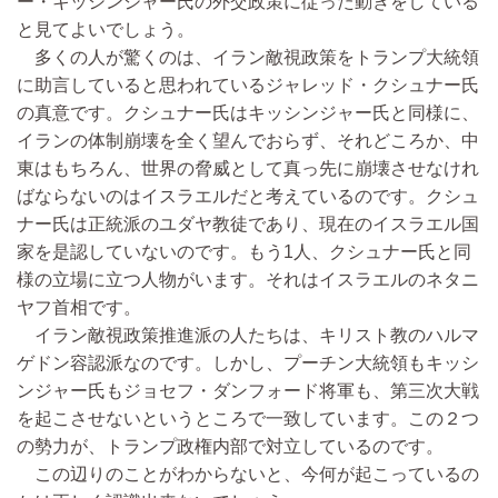
ー・キッシンジャー氏の外交政策に従った動きをしている
と見てよいでしょう。
多くの人が驚くのは、イラン敵視政策をトランプ大統領
に助言していると思われているジャレッド・クシュナー氏
の真意です。クシュナー氏はキッシンジャー氏と同様に、
イランの体制崩壊を全く望んでおらず、それどころか、中
東はもちろん、世界の脅威として真っ先に崩壊させなけれ
ばならないのはイスラエルだと考えているのです。クシュ
ナー氏は正統派のユダヤ教徒であり、現在のイスラエル国
家を是認していないのです。もう1人、クシュナー氏と同
様の立場に立つ人物がいます。それはイスラエルのネタニ
ヤフ首相です。
イラン敵視政策推進派の人たちは、キリスト教のハルマ
ゲドン容認派なのです。しかし、プーチン大統領もキッシ
ンジャー氏もジョセフ・ダンフォード将軍も、第三次大戦
を起こさせないというところで一致しています。この２つ
の勢力が、トランプ政権内部で対立しているのです。
この辺りのことがわからないと、今何が起こっているの