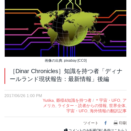
画像の出典: pixabay [CC0]
［Dinar Chronicles］知識を持つ者「ディナ
ールランド現状報告：最新情報」後編
2017/06/26 1:00 PM
Yutika
,
爺様&知識を持つ者
/
＊宇宙・UFO
,
ア
メリカ
,
ライター・読者からの情報
,
世界全体
,
宇宙・UFO
,
海外情報の翻訳記事
ツイート
Facebook
印刷
コメントのみ転載OK(
条件はこちら
)