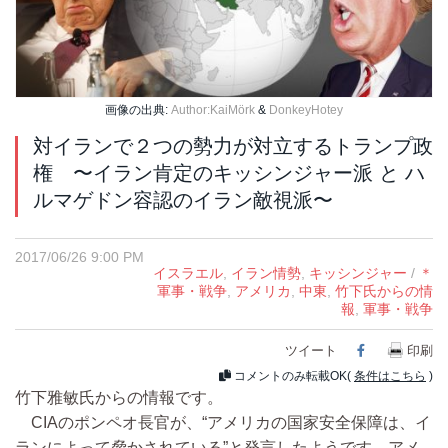
画像の出典:
Author:KaiMörk
&
DonkeyHotey
対イランで２つの勢力が対立するトランプ政
権 〜イラン肯定のキッシンジャー派 と ハ
ルマゲドン容認のイラン敵視派〜
2017/06/26 9:00 PM
イスラエル
,
イラン情勢
,
キッシンジャー
/
＊
軍事・戦争
,
アメリカ
,
中東
,
竹下氏からの情
報
,
軍事・戦争
ツイート
Facebook
印刷
コメントのみ転載OK(
条件はこちら
)
竹下雅敏氏からの情報です。
CIAのポンペオ長官が、“アメリカの国家安全保障は、イ
ランによって脅かされている”と発言したようです。アメ