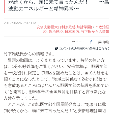
が続くから、頭に来て言ったんだ！」 〜高
波動のエネルギーと精神異常〜
2017/06/26 7:37 PM
安倍夫妻巨大口利き疑惑(加計学園)
/
＊政治経
済
,
政治経済
,
日本国内
,
竹下氏からの情報
ツイート
Facebook
印刷
コメントのみ転載OK(
条件はこちら
)
竹下雅敏氏からの情報です。
冒頭の動画は、よくまとまっています。時間の無い方
は、1分40秒以降をご覧ください。安倍首相は、獣医学部
を一校だけに限定して特区を認めたことは、国民の疑念を
招くことになったとして、“地域に関係なく2校でも3校で
も意欲あるところにはどんどん獣医学部の新設を認めてい
く”と発言し、獣医学部の全国展開を目指すと言う新たな
方針を示しました。
ところが、この獣医学部全国展開発言は、“あまりに批
判が続くから、頭に来て言ったんだ！”と安倍総理は周辺