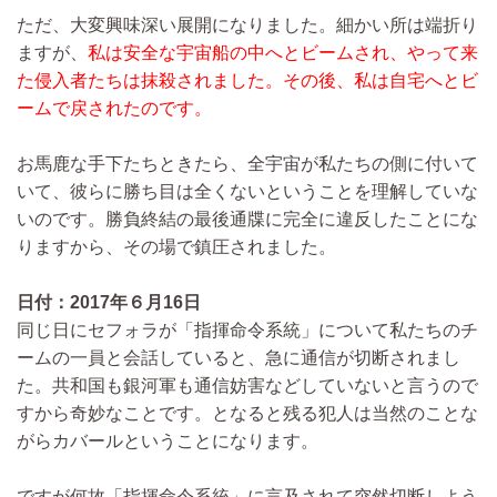
ただ、大変興味深い展開になりました。細かい所は端折り
ますが、
私は安全な宇宙船の中へとビームされ、やって来
た侵入者たちは抹殺されました。その後、私は自宅へとビ
ームで戻されたのです。
お馬鹿な手下たちときたら、全宇宙が私たちの側に付いて
いて、彼らに勝ち目は全くないということを理解していな
いのです。勝負終結の最後通牒に完全に違反したことにな
りますから、その場で鎮圧されました。
日付：2017年６月16日
同じ日にセフォラが「指揮命令系統」について私たちのチ
ームの一員と会話していると、急に通信が切断されまし
た。共和国も銀河軍も通信妨害などしていないと言うので
すから奇妙なことです。となると残る犯人は当然のことな
がらカバールということになります。
ですが何故「指揮命令系統」に言及されて突然切断しよう