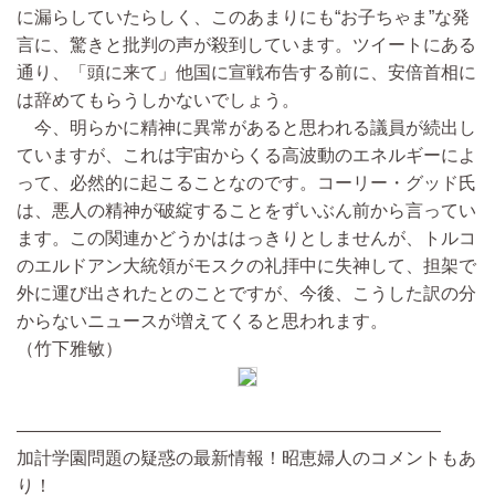
に漏らしていたらしく、このあまりにも“お子ちゃま”な発
言に、驚きと批判の声が殺到しています。ツイートにある
通り、「頭に来て」他国に宣戦布告する前に、安倍首相に
は辞めてもらうしかないでしょう。
今、明らかに精神に異常があると思われる議員が続出し
ていますが、これは宇宙からくる高波動のエネルギーによ
って、必然的に起こることなのです。コーリー・グッド氏
は、悪人の精神が破綻することをずいぶん前から言ってい
ます。この関連かどうかははっきりとしませんが、トルコ
のエルドアン大統領がモスクの礼拝中に失神して、担架で
外に運び出されたとのことですが、今後、こうした訳の分
からないニュースが増えてくると思われます。
（竹下雅敏）
————————————————————————
加計学園問題の疑惑の最新情報！昭恵婦人のコメントもあ
り！