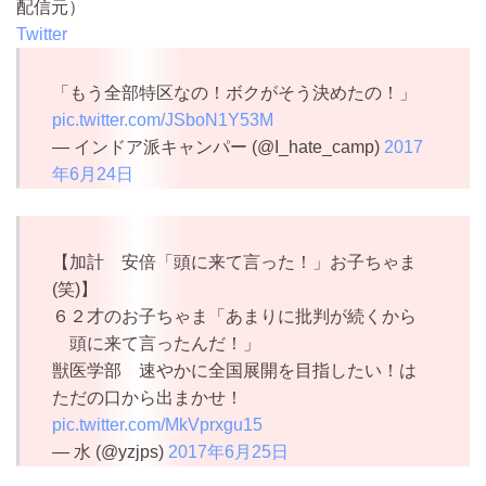
配信元）
Twitter
「もう全部特区なの！ボクがそう決めたの！」
pic.twitter.com/JSboN1Y53M
— インドア派キャンパー (@I_hate_camp)
2017
年6月24日
【加計 安倍「頭に来て言った！」お子ちゃま
(笑)】
６２才のお子ちゃま「あまりに批判が続くから
頭に来て言ったんだ！」
獣医学部 速やかに全国展開を目指したい！は
ただの口から出まかせ！
pic.twitter.com/MkVprxgu15
— 水 (@yzjps)
2017年6月25日