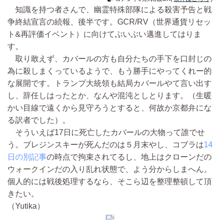
知識を持つ者さんで、幽霊特殊部隊による殺害予告と戦
争終結宣言の続報、後半です。GCR/RV（世界通貨リセッ
ト&再評価イベント）に向けてぶいぶい邁進してはりま
す。
取り敢えず、カバールの方も自分たちの手下を口封じの
為に殺しまくっているようで、もう勝手にやってくれー的
な展開です。トランプ大統領も結局カバールやて言い出す
し、辞任しはったとか、なんや混沌としとります。（生暖
かい目線で遠くから見守ろうとすると、何故か京都弁にな
る訳者でした）。
そういえば17日に死亡したカバールの大物って誰でせ
う。ブレジンスキーが死んだのは５月末やし、コブラは
14
日の別記事
の時点で拘束されてるし、地上はクローンだの
ウォークインだの入り乱れ状態で、よう分からしまへん。
個人的には戦後処理するなら、そこら辺を整理整頓して頂
きたい。
（Yutika）