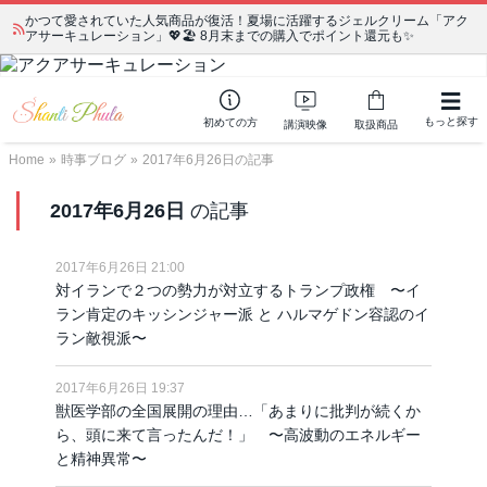
かつて愛されていた人気商品が復活！夏場に活躍するジェルクリーム「アク
アサーキュレーション」💖🏖️ 8月末までの購入でポイント還元も✨
もっと探す
初めての方
講演映像
取扱商品
Home
»
時事ブログ
»
2017年6月26日の記事
2017年6月26日
の記事
2017年6月26日 21:00
対イランで２つの勢力が対立するトランプ政権 〜イ
ラン肯定のキッシンジャー派 と ハルマゲドン容認のイ
ラン敵視派〜
2017年6月26日 19:37
獣医学部の全国展開の理由…「あまりに批判が続くか
ら、頭に来て言ったんだ！」 〜高波動のエネルギー
と精神異常〜