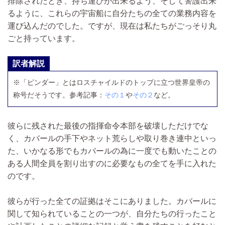
排除されたとき、持ち運びが出来るよう、そして警護出来
るように、これらの宇宙船に自分たちの全ての業務内容を
運び込んだのでした。ですが、現在は私たちがごっそり丸
ごと持っています。
訳者解説
※「ピンダー」とはロスチャイルドのトップに立つ世界皇帝の
称号だそうです。参考記事：
その１
や
その２
など。
彼らに残された最後の指揮命令本部を破壊しただけでな
く、カバールの手下やネット荒らしや取り巻き連中といっ
た、いかなる形でもカバールの為に一度でも動いたことの
ある人間全員を割り出すのに必要なもの全てを手に入れた
のです。
彼らが行った全ての証拠はそこにありました。カバールに
関して知られていることの一つが、自分たちの行ったこと