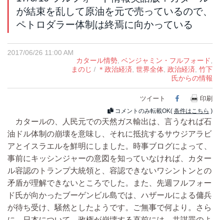
が結束を乱して原油を元で売っているので、
ペトロダラー体制は終焉に向かっている
2017/06/26 11:00 AM
カタール情勢
,
ベンジャミン・フルフォード
,
まのじ
/
＊政治経済
,
世界全体
,
政治経済
,
竹下
氏からの情報
ツイート
Facebook
印刷
コメントのみ転載OK(
条件はこちら
)
カタールの、人民元での天然ガス輸出は、言うなれば石
油ドル体制の崩壊を意味し、それに抵抗するサウジアラビ
アとイスラエルを鮮明にしました。時事ブログによって、
事前にキッシンジャーの意図を知っていなければ、カター
ル容認のトランプ大統領と、容認できないワシントンとの
矛盾が理解できないところでした。また、先週フルフォー
ド氏が向かったブーゲンビル島では、ハザールによる傭兵
が待ち受け、騒然としたようです。ご無事で何より。さら
に、日本について、政権が崩壊する直前には、共謀罪のよ