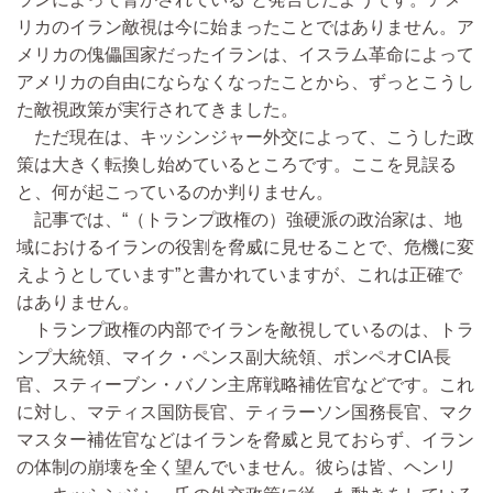
リカのイラン敵視は今に始まったことではありません。ア
メリカの傀儡国家だったイランは、イスラム革命によって
アメリカの自由にならなくなったことから、ずっとこうし
た敵視政策が実行されてきました。
ただ現在は、キッシンジャー外交によって、こうした政
策は大きく転換し始めているところです。ここを見誤る
と、何が起こっているのか判りません。
記事では、“（トランプ政権の）強硬派の政治家は、地
域におけるイランの役割を脅威に見せることで、危機に変
えようとしています”と書かれていますが、これは正確で
はありません。
トランプ政権の内部でイランを敵視しているのは、トラ
ンプ大統領、マイク・ペンス副大統領、ポンペオCIA長
官、スティーブン・バノン主席戦略補佐官などです。これ
に対し、マティス国防長官、ティラーソン国務長官、マク
マスター補佐官などはイランを脅威と見ておらず、イラン
の体制の崩壊を全く望んでいません。彼らは皆、ヘンリ