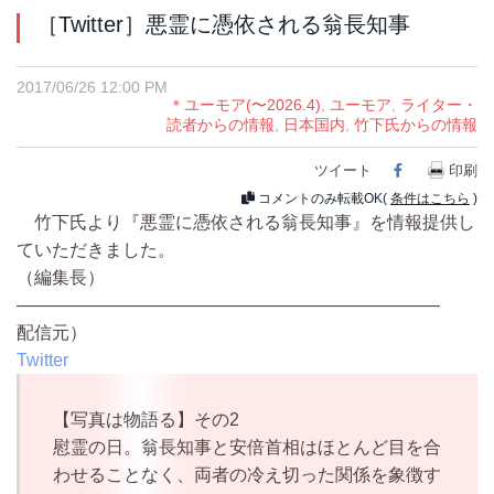
［Twitter］悪霊に憑依される翁長知事
2017/06/26 12:00 PM
＊ユーモア(〜2026.4)
,
ユーモア
,
ライター・
読者からの情報
,
日本国内
,
竹下氏からの情報
ツイート
Facebook
印刷
コメントのみ転載OK(
条件はこちら
)
竹下氏より『悪霊に憑依される翁長知事』を情報提供し
ていただきました。
（編集長）
————————————————————————
配信元）
Twitter
【写真は物語る】その2
慰霊の日。翁長知事と安倍首相はほとんど目を合
わせることなく、両者の冷え切った関係を象徴す