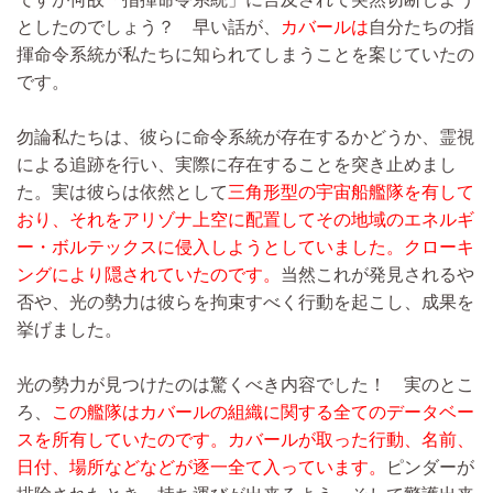
としたのでしょう？ 早い話が、
カバールは
自分たちの指
揮命令系統が私たちに知られてしまうことを案じていたの
です。
勿論私たちは、彼らに命令系統が存在するかどうか、霊視
による追跡を行い、実際に存在することを突き止めまし
た。実は彼らは依然として
三角形型の宇宙船艦隊を有して
おり、それをアリゾナ上空に配置してその地域のエネルギ
ー・ボルテックスに侵入しようとしていました。クローキ
ングにより隠されていたのです。
当然これが発見されるや
否や、光の勢力は彼らを拘束すべく行動を起こし、成果を
挙げました。
光の勢力が見つけたのは驚くべき内容でした！ 実のとこ
ろ、
この艦隊はカバールの組織に関する全てのデータベー
スを所有していたのです。カバールが取った行動、名前、
日付、場所などなどが逐一全て入っています。
ピンダーが