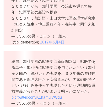
生）、鹿児島大学獣医学部卒業
２００７年から：加計学園、今治市を通じて毎
年、獣医学部の新設を提案
２０１６年：加計悟・山口大学獣医薬理学研究室
（社会人院生・博士過程４年）在籍中（同年末加
計内定）
— アルルの男・ヒロシ（一般人）
(@bilderberg54)
2017年6月4日
結局、加計学園の獣医学部新設問題は、獣医であ
る息子・加計悟に獣医学部を与えたいという加計
孝太郎の「親バカ」の実現を、３０年来の遊び仲
間である総理大臣たる安倍晋三が、国家戦略特区
という枠組みを使って実現したという典型的な縁
故主義だったことがいよいよ明らかになった。
pic.twitter.com/K1hamUVWgu
— アルルの男・ヒロシ（一般人）