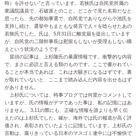
時）を許せない”と言っています。若狭氏は自民党所属の
衆議院議員で、石破派とのこと。どこかで見た名前だなと
思ったら、先の都知事選で、自民党でありながら小池氏を
支持し続け、選挙中もまともな発言で人々を唸らせたあの
若狭氏でした。氏は、5月31日に離党届を提出しています
が、自民党の二階幹事長は慰留もしないが受理もしない構
えという状況のようです。
冒頭の記事は、上杉隆氏の暴露情報です。衝撃的な内容
で、まさに必読と言える類のものです。ここで書かれてい
ることが本当であれば、これは大騒ぎになるはずです。裏
が取れていないと、ここまで踏み込んだ内容を出せるはず
がありません。
上杉氏については、時事ブログでは何度かコメントして
いますが、氏の情報がデマであった事は、私の記憶にはあ
りません。 3.11の際にも、正確な情報を誰よりも早く伝
えたのは上杉氏でした。確か、海外では氏の報道が高く評
価され、表彰されていたように記憶しています。上杉氏の
言動は、腐りきっている日本のマスゴミ連中には不愉快で