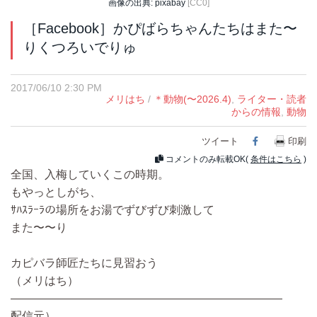
画像の出典: pixabay
[CC0]
［Facebook］かぴばらちゃんたちはまた〜
りくつろいでりゅ
2017/06/10 2:30 PM
メリはち
/
＊動物(〜2026.4)
,
ライター・読者
からの情報
,
動物
ツイート
Facebook
印刷
コメントのみ転載OK(
条件はこちら
)
全国、入梅していくこの時期。
もやっとしがち、
ｻﾊｽﾗｰﾗの場所をお湯でずびずび刺激して
また〜〜り
カピバラ師匠たちに見習おう
（メリはち）
————————————————————————
配信元）