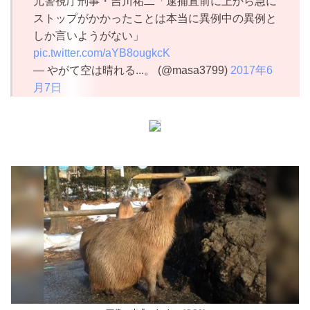
元警視庁刑事・吉川祐二「逮捕直前に上から急に
ストップがかかったことは本当に異例中の異例と
しか言いようがない」
pic.twitter.com/aYB8ougkcK
— やがて空は晴れる...。 (@masa3799)
2017年6
月7日