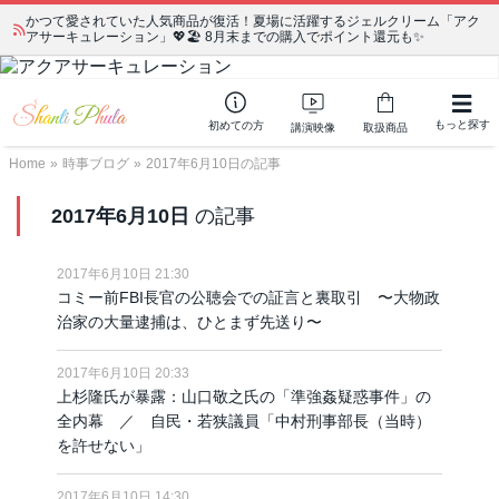
かつて愛されていた人気商品が復活！夏場に活躍するジェルクリーム「アク
アサーキュレーション」💖🏖️ 8月末までの購入でポイント還元も✨
もっと探す
初めての方
講演映像
取扱商品
Home
»
時事ブログ
»
2017年6月10日の記事
2017年6月10日
の記事
2017年6月10日 21:30
コミー前FBI長官の公聴会での証言と裏取引 〜大物政
治家の大量逮捕は、ひとまず先送り〜
2017年6月10日 20:33
上杉隆氏が暴露：山口敬之氏の「準強姦疑惑事件」の
全内幕 ／ 自民・若狭議員「中村刑事部長（当時）
を許せない」
2017年6月10日 14:30