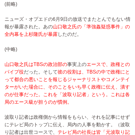
(前略)
ニューズ・オプエドの6月9日の放送でまたとんでもない情
報が暴露された。あの
山口敬之氏の「準強姦疑惑事件」の
全内幕を上杉隆氏が暴露
したのだ。
(中略)
山口敬之氏はTBSの政治部の
事実上の
エースで、政権との
パイプ役
だった。そして
彼の役割は、TBSの中で政権にと
って都合の悪いことを報じるジャーナリストやコメンテイ
ターがいた場合に、そのことをいち早く政権に伝え、潰す
のが仕事だった。これを「波取り記者」という。これは各
局のエース級が担うのが慣例。
波取り記者は政権側から情報をもらい、それを記事にせず
にテレビ局のトップに伝え、局内の人事を動かす。（波取
り記者は出世コースで、
テレビ局の社長は皆「元波取り記