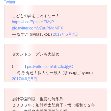
Twitter
こどもの夢をこわすなー！
https://t.co/EpzotHTMyP
pic.twitter.com/v7uuPMgMPX
— なすこ (@nasukoB)
2017年6月7日
セカンドシーズンも大詰め
( ˙-˙ )
pic.twitter.com/aBc3eJjIyC
— 冬乃 兎超！個人な一般人 (@usagi_fuyuno)
2017年6月5日
加計学園問題 重要な時系列
２００６年：加計孝太郎息子・悟（昭和５２年