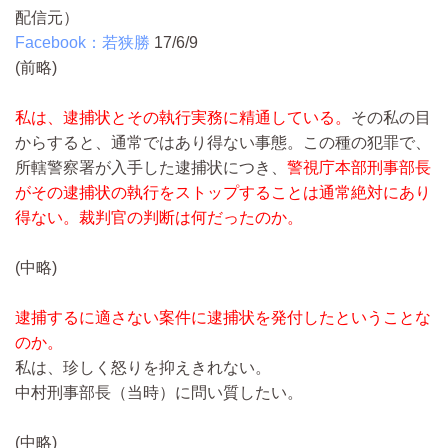
配信元）
Facebook：若狭勝
17/6/9
(前略)
私は、逮捕状とその執行実務に精通している。
その私の目
からすると、通常ではあり得ない事態。この種の犯罪で、
所轄警察署が入手した逮捕状につき、
警視庁本部刑事部長
がその逮捕状の執行をストップすることは通常絶対にあり
得ない。裁判官の判断は何だったのか。
(中略)
逮捕するに適さない案件に逮捕状を発付したということな
のか。
私は、珍しく怒りを抑えきれない。
中村刑事部長（当時）に問い質したい。
(中略)