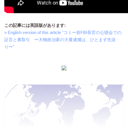
この記事には英語版があります:
» English version of this article "コミー前FBI長官の公聴会での
証言と裏取引 〜大物政治家の大量逮捕は、ひとまず先送
り〜"