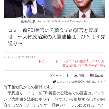
画像の出典:
Author:GageSkidmore
&
DonkeyHotey
コミー前FBI長官の公聴会での証言と裏取
引 〜大物政治家の大量逮捕は、ひとまず先
送り〜
2017/06/10 9:30 PM
ドナルド・トランプ
/
＊政治経済
,
アメリカ
,
政治経済
,
竹下氏からの情報
ツイート
Facebook
印刷
English
コメントのみ転載OK(
条件はこちら
)
竹下雅敏氏からの情報です。
予想通り、コミー前FBI長官の公聴会での証言は、“トラ
ンプ大統領を法的にホワイトハウスから追放するほどの内
容ではなかった”ようです。櫻井ジャーナルによれば、“ア