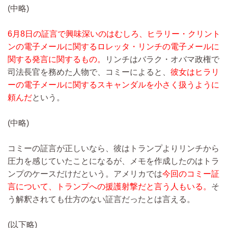
(中略)
6月8日の証言で興味深いのはむしろ、ヒラリー・クリント
ンの電子メールに関するロレッタ・リンチの電子メールに
関する発言に関するもの。
リンチはバラク・オバマ政権で
司法長官を務めた人物で、コミーによると、
彼女はヒラリ
ーの電子メールに関するスキャンダルを小さく扱うように
頼んだ
という。
(中略)
コミーの証言が正しいなら、彼はトランプよりリンチから
圧力を感じていたことになるが、メモを作成したのはトラ
ンプのケースだけだという。アメリカでは
今回のコミー証
言について、トランプへの援護射撃だと言う人もいる。
そ
う解釈されても仕方のない証言だったとは言える。
(以下略)