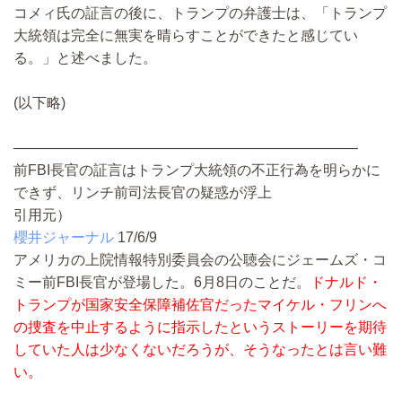
コメィ氏の証言の後に、トランプの弁護士は、「トランプ
大統領は完全に無実を晴らすことができたと感じてい
る。」と述べました。
(以下略)
————————————————————————
前FBI長官の証言はトランプ大統領の不正行為を明らかに
できず、リンチ前司法長官の疑惑が浮上
引用元）
櫻井ジャーナル
17/6/9
アメリカの上院情報特別委員会の公聴会にジェームズ・コ
ミー前FBI長官が登場した。6月8日のことだ。
ドナルド・
トランプが国家安全保障補佐官だったマイケル・フリンへ
の捜査を中止するように指示したというストーリーを期待
していた人は少なくないだろうが、そうなったとは言い難
い。