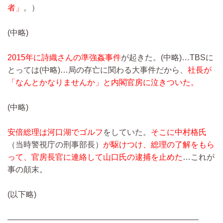
者」
。）
(中略)
2015年に詩織さんの準強姦事件
が起きた。
(中略)…
TBSに
とっては
(中略)…
局の存亡に関わる大事件だから、
社長が
「なんとかなりませんか」と内閣官房に泣きついた。
(中略)
安倍総理は河口湖でゴルフ
をしていた。
そこに中村格氏
（当時警視庁の刑事部長）
が駆けつけ、総理の了解をもら
って、官房長官に連絡して山口氏の逮捕を止めた
…これが
事の顛末。
(以下略)
————————————————————————