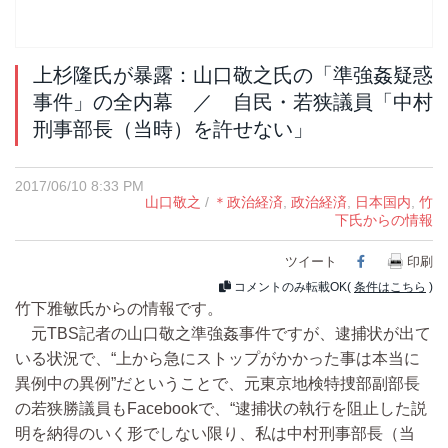
上杉隆氏が暴露：山口敬之氏の「準強姦疑惑
事件」の全内幕 ／ 自民・若狭議員「中村
刑事部長（当時）を許せない」
2017/06/10 8:33 PM
山口敬之
/
＊政治経済
,
政治経済
,
日本国内
,
竹
下氏からの情報
ツイート
Facebook
印刷
コメントのみ転載OK(
条件はこちら
)
竹下雅敏氏からの情報です。
元TBS記者の山口敬之準強姦事件ですが、逮捕状が出て
いる状況で、“上から急にストップがかかった事は本当に
異例中の異例”だということで、元東京地検特捜部副部長
の若狭勝議員もFacebookで、“逮捕状の執行を阻止した説
明を納得のいく形でしない限り、私は中村刑事部長（当