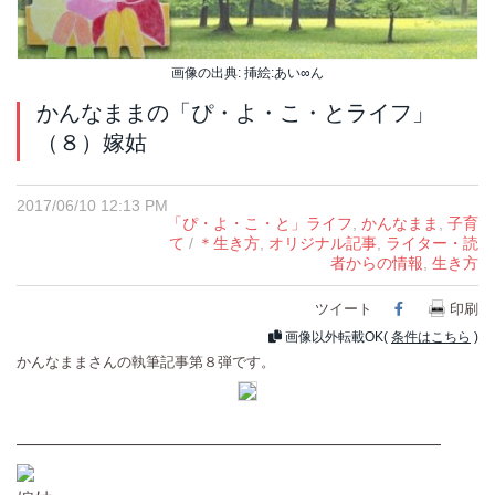
画像の出典: 挿絵:あい∞ん
かんなままの「ぴ・よ・こ・とライフ」
（８）嫁姑
2017/06/10 12:13 PM
「ぴ・よ・こ・と」ライフ
,
かんなまま
,
子育
て
/
＊生き方
,
オリジナル記事
,
ライター・読
者からの情報
,
生き方
ツイート
Facebook
印刷
画像以外転載OK(
条件はこちら
)
かんなままさんの執筆記事第８弾です。
————————————————————————