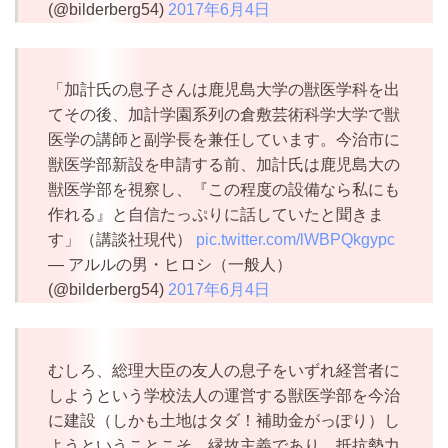
(@bilderberg54)
2017年6月4日
「加計氏の息子さんは鹿児島大学の獣医学科を出
てその後、加計学園系列の倉敷芸術科学大学で獣
医学の講師と副学長を兼任しています。今治市に
獣医学部新設を申請する前、加計氏は鹿児島大の
獣医学部を視察し、『この程度の設備なら私にも
作れる』と自信たっぷりに話していたと聞きま
す」（講談社現代）
pic.twitter.com/lWBPQkgypc
— アルルの男・ヒロシ（一般人）
(@bilderberg54)
2017年6月4日
むしろ、総理大臣の友人の息子をいずれ経営者に
しようという学校法人の運営する獣医学部を今治
に建設（しかも土地はタダ！補助金がっぽり）し
ようということこそ、縁故主義であり、抵抗勢力