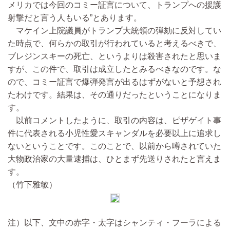
メリカでは今回のコミー証言について、トランプへの援護
射撃だと言う人もいる”とあります。
マケイン上院議員がトランプ大統領の弾劾に反対してい
た時点で、何らかの取引が行われていると考えるべきで、
ブレジンスキーの死亡、というよりは殺害されたと思いま
すが、この件で、取引は成立したとみるべきなのです。な
ので、コミー証言で爆弾発言が出るはずがないと予想され
たわけです。結果は、その通りだったということになりま
す。
以前コメントしたように、取引の内容は、ピザゲイト事
件に代表される小児性愛スキャンダルを必要以上に追求し
ないということです。このことで、以前から噂されていた
大物政治家の大量逮捕は、ひとまず先送りされたと言えま
す。
（竹下雅敏）
注）以下、文中の赤字・太字はシャンティ・フーラによる