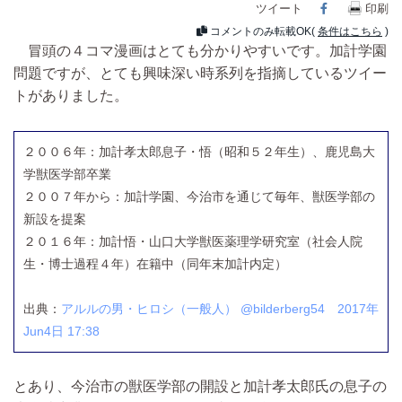
ツイート
Facebook
印刷
コメントのみ転載OK(
条件はこちら
)
冒頭の４コマ漫画はとても分かりやすいです。加計学園
問題ですが、とても興味深い時系列を指摘しているツイー
トがありました。
２００６年：加計孝太郎息子・悟（昭和５２年生）、鹿児島大
学獣医学部卒業
２００７年から：加計学園、今治市を通じて毎年、獣医学部の
新設を提案
２０１６年：加計悟・山口大学獣医薬理学研究室（社会人院
生・博士過程４年）在籍中（同年末加計内定）
出典：
アルルの男・ヒロシ（一般人） @bilderberg54 2017年
Jun4日 17:38
とあり、今治市の獣医学部の開設と加計孝太郎氏の息子の