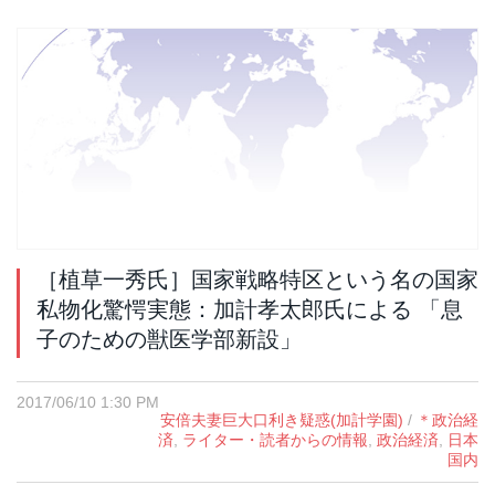
［植草一秀氏］国家戦略特区という名の国家
私物化驚愕実態：加計孝太郎氏による 「息
子のための獣医学部新設」
2017/06/10 1:30 PM
安倍夫妻巨大口利き疑惑(加計学園)
/
＊政治経
済
,
ライター・読者からの情報
,
政治経済
,
日本
国内