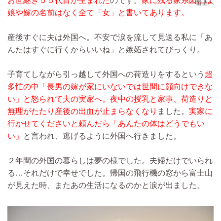
お世継ぎ５５代目が生まれた
のです。
家に残る家系図には
娘や嫁の名前はなく全て「女」と書いてあります。
産後すぐに夫は外国へ。不安で涙を流して見送る私に「あ
んたはすぐに行くからいいね」と嫉妬されてびっくり。
子育てしながら引っ越して外国への荷造りをするという
超
多忙の中「長男の嫁が家にいないでは世間に顔向けできな
い」と怒られて夫の実家へ。夜中の授乳と家事、荷造りと
無理がたたり産後の出血が止まらなくなり
ました。
実家に
行かせてくださいと頼んだら「あんたの体はどうでもい
い」
と言われ、逃げるように外国へ行きました。
２年間の外国の暮らしは夢の様でした。夫婦だけでいられ
る…それだけで幸せでした。帰国の飛行機の窓から富士山
が見えた時、またあの生活になるのかと涙が出ました。