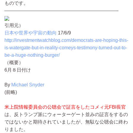
ものです。
————————————————————————
引用元）
日本や世界や宇宙の動向
17/6/9
http://investmentwatchblog.com/democrats-are-hoping-this-
is-watergate-but-in-reality-comeys-testimony-turned-out-to-
be-a-huge-nothing-burger/
（概要）
6月８日付け
By
Michael Snyder
(前略)
米上院情報委員会の公聴会で証言をしたコメィ元FBI長官
は、反トランプ派にウォーターゲート並みの証言をするの
ではないかと期待されていましたが、無駄な公聴会に終わ
りました。