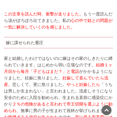
この文章を読んだ時、衝撃が走りました。
もう一度読んだ
ら涙がぽろぽろ出てきました。私の
心の中で姑との問題が
一気に解決していくのを感じました。
嫁に課せられた重圧
家と結婚したわけではないのに嫁はその家のしきたりに縛
られていきます。はじめから弱い立場なのです。
結婚１ヶ
月目から毎月「子どもはまだ？」と電話
がかかるようにな
りました。妊娠に焦りました。
妊娠して喜んでいたら流
産。
悲しくて、更に焦りました。
やっと妊娠したら
「うち
は男しか生まれない」と言われました。流産しそうになり
安全のために入院を勧められ、生まれる直前に感染症にか
かり
２％の危険があると言われて帝王切開を選ぶように勧
められ、
無事に男の子が生まれて祝杯が挙げられました。