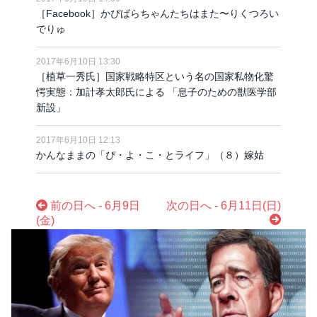
［Facebook］かぴばらちゃんたちはまた〜りくつろい
でりゅ
2017年6月10日 13:30
［植草一秀氏］国家戦略特区という名の国家私物化驚
愕実態：加計孝太郎氏による 「息子のための獣医学部
新設」
2017年6月10日 12:13
かんなままの「ぴ・よ・こ・とライフ」（８）嫁姑
前の日へ - 6月9日
次の日へ - 6月11日(日)
(金)