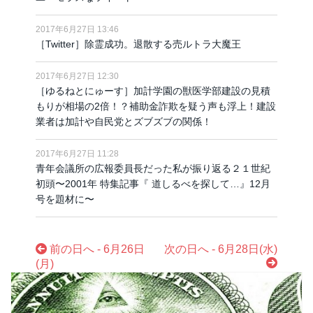
2017年6月27日 13:46
［Twitter］除霊成功。退散する売ルトラ大魔王
2017年6月27日 12:30
［ゆるねとにゅーす］加計学園の獣医学部建設の見積
もりが相場の2倍！？補助金詐欺を疑う声も浮上！建設
業者は加計や自民党とズブズブの関係！
2017年6月27日 11:28
青年会議所の広報委員長だった私が振り返る２１世紀
初頭〜2001年 特集記事『 道しるべを探して…』12月
号を題材に〜
前の日へ - 6月26日
次の日へ - 6月28日(水)
(月)