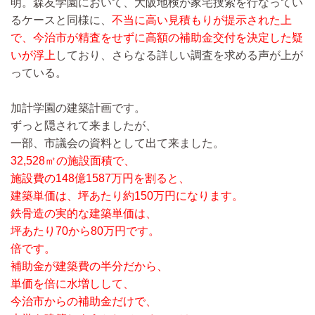
明。森友学園において、大阪地検が家宅捜索を行なってい
るケースと同様に、
不当に高い見積もりが提示された上
で、今治市が精査をせずに高額の補助金交付を決定した疑
いが浮上
しており、さらなる詳しい調査を求める声が上が
っている。
加計学園の建築計画です。
ずっと隠されて来ましたが、
一部、市議会の資料として出て来ました。
32,528㎡の施設面積で、
施設費の148億1587万円を割ると、
建築単価は、坪あたり約150万円になります。
鉄骨造の実的な建築単価は、
坪あたり70から80万円です。
倍です。
補助金が建築費の半分だから、
単価を倍に水増しして、
今治市からの補助金だけで、