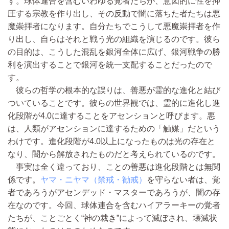
す。球体連合を含むいわゆる覚者たちが、意図的に性を抑
圧する宗教を作り出し、その反動で闇に落ちた者たちは悪
魔崇拝者になります。自分たちでこうして悪魔崇拝者を作
り出し、自らはそれと戦う光の組織を演じるのです。彼ら
の目的は、こうした混乱を銀河全体に広げ、銀河戦争の勝
利を演出することで銀河を統一支配することだったので
す。
彼らの哲学の根本的な誤りは、善悪が霊的な進化と結び
ついていることです。彼らの世界観では、霊的に進化し進
化段階が4.0に達することをアセンションと呼びます。悪
は、人類がアセンションに達するための「触媒」だという
わけです。進化段階が4.0以上になったものは光の存在と
なり、闇から解放されたものだと考えられているのです。
事実は全く違っており、ことの善悪は進化段階とは無関
係です。
ヤマ・ニヤマ（禁戒・勧戒）
を守らない者は、覚
者であろうがアセンデッド・マスターであろうが、闇の存
在なのです。今回、球体連合を含むハイアラーキーの覚者
たちが、ことごとく“神の裁き”によって滅ぼされ、壊滅状