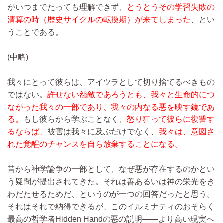
がいつまでたっても理解できず、
とうとうその学習失敗の
清算の時（歴史サイクルの転換期）が来てしまった
、とい
うことである。
(中略)
我々にとって彼らは、アイツラとして切り捨てるべきもの
ではない。
許せない怨敵であろうとも、我々と生命的につ
ながった我々の一部であり、我々の内なる悪を映す鏡であ
る。
もし彼らから学ぶことなく、
怒り狂って彼らに復讐す
るならば、
被害は我々に及ぶだけでなく、
我々は、意図さ
れた覚醒のチャンスを自ら放棄することになる。
昔から神学論争の一部として、なぜ悪が存在するのかとい
う疑問が提出されてきた。それは善あるいは神の栄光をき
わだたせるためだ、というのが一つの回答だったと思う。
それはそれで納得できるが、このイルミナティのおそらく
最高の哲学者Hidden Handの悪の説明――より高い現実へ