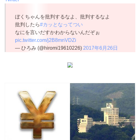
ぼくちゃんを批判するなよ、批判するなよ
批判したら
#カッとなってつい
なにを言いだすかわからないんだぞぉ
pic.twitter.com/j2B8mnVDZi
— ひろみ (@hiromi19610226)
2017年6月26日