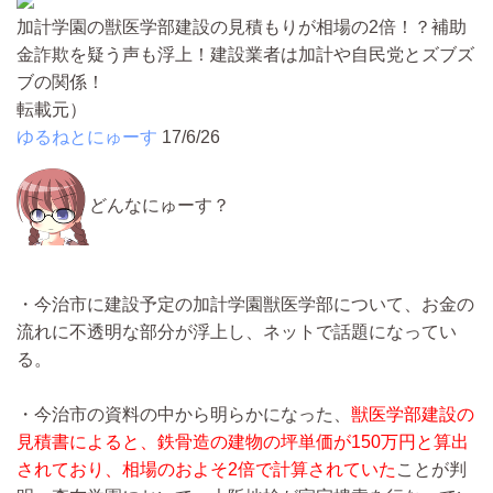
加計学園の獣医学部建設の見積もりが相場の2倍！？補助
金詐欺を疑う声も浮上！建設業者は加計や自民党とズブズ
ブの関係！
転載元）
ゆるねとにゅーす
17/6/26
どんなにゅーす？
・今治市に建設予定の加計学園獣医学部について、お金の
流れに不透明な部分が浮上し、ネットで話題になってい
る。
・今治市の資料の中から明らかになった、
獣医学部建設の
見積書によると、鉄骨造の建物の坪単価が150万円と算出
されており、相場のおよそ2倍で計算されていた
ことが判