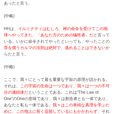
あったと言う。
(中略)
HHは、
イルミナティはむしろ、神の命令を受けてこの地
球へやってきた、「あなた方のための犠牲者」だ
と言って
いる。いかに命令されてやったといっても、やったことの
罪を償うカルマの法則は絶対で、逃れることはできない
か
らだと言う。
(中略)
ここで、我々にとって最も重要な宇宙の原理が説かれる。
それは、
この宇宙の生命は一つであり、我々は一つの不可
分の連続体だ
ということである。これは“The Law of
One”のOneの意味であり、我々は創造者とも一体であり、
あなたと私も一体である。
我々はこの単純な真理を学ぶた
めに、この地上に長く逗留しているにもかかわらず、
それ