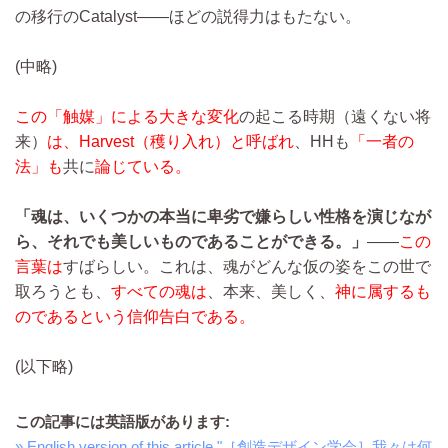
の移行のCatalyst――ほどの説得力はもたない。
(中略)
この「触媒」による大きな変化
の起こる時期（遠くない将
来）
は、Harvest（穫り入れ）と呼ばれ
、HHも
「一者の
法」も
共に
論じている。
「魂は、いくつかの本当に卑劣で嫌らしい性格を演じなが
ら、それでも美しいものであることができる。」
――
この
言葉は
すばらしい。これは、魂がどんな仮の姿をこの世で
取ろうとも、
すべての魂は
、本来、美しく、
神に属するも
のであるという信仰告白である。
(以下略)
この記事には英語版があります:
» English version of this article "［創造デザイン学会］我々は何