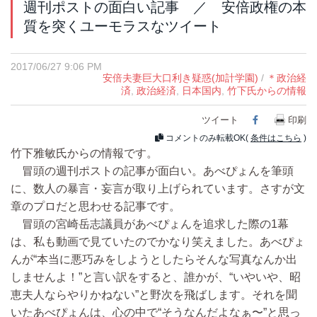
週刊ポストの面白い記事 ／ 安倍政権の本
質を突くユーモラスなツイート
2017/06/27 9:06 PM
安倍夫妻巨大口利き疑惑(加計学園)
/
＊政治経
済
,
政治経済
,
日本国内
,
竹下氏からの情報
ツイート
Facebook
印刷
コメントのみ転載OK(
条件はこちら
)
竹下雅敏氏からの情報です。
冒頭の週刊ポストの記事が面白い。あべぴょんを筆頭
に、数人の暴言・妄言が取り上げられています。さすが文
章のプロだと思わせる記事です。
冒頭の宮崎岳志議員があべぴょんを追求した際の1幕
は、私も動画で見ていたのでかなり笑えました。あべぴょ
んが“本当に悪巧みをしようとしたらそんな写真なんか出
しませんよ！”と言い訳をすると、誰かが、“いやいや、昭
恵夫人ならやりかねない”と野次を飛ばします。それを聞
いたあべぴょんは、心の中で“そうなんだよなぁ〜”と思っ