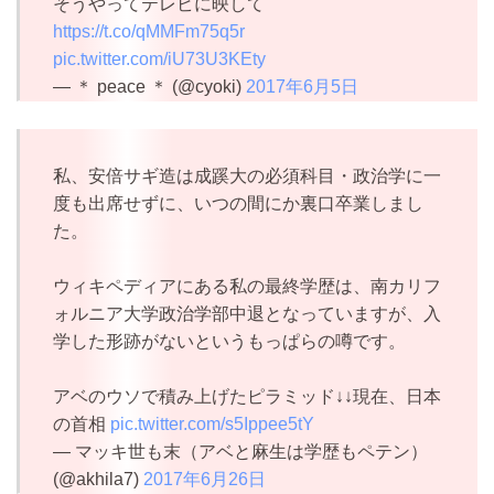
そうやってテレビに映して
https://t.co/qMMFm75q5r
pic.twitter.com/iU73U3KEty
— ＊ peace ＊ (@cyoki)
2017年6月5日
私、安倍サギ造は成蹊大の必須科目・政治学に一
度も出席せずに、いつの間にか裏口卒業しまし
た。
ウィキペディアにある私の最終学歴は、南カリフ
ォルニア大学政治学部中退となっていますが、入
学した形跡がないというもっぱらの噂です。
アベのウソで積み上げたピラミッド↓↓現在、日本
の首相
pic.twitter.com/s5Ippee5tY
— マッキ世も末（アベと麻生は学歴もペテン）
(@akhila7)
2017年6月26日