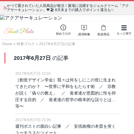
かつて愛されていた人気商品が復活！夏場に活躍するジェルクリーム「アク
アサーキュレーション」💖🏖️ 8月末までの購入でポイント還元も✨
もっと探す
初めての方
講演映像
取扱商品
Home
»
時事ブログ
»
2017年6月27日の記事
2017年6月27日
の記事
2017年6月27日 22:01
［創造デザイン学会］我々は何をしにこの世に生まれ
てきたのか？ 〜世界に平和をもたらす術 ／ 宗教
が説く「偽りの教え」 ／ 覚者達が意図的に性を抑
圧する目的 ／ 覚者達の哲学の根本的な誤りとは…
等〜
2017年6月27日 21:06
週刊ポストの面白い記事 ／ 安倍政権の本質を突く
ユーモラスなツイート