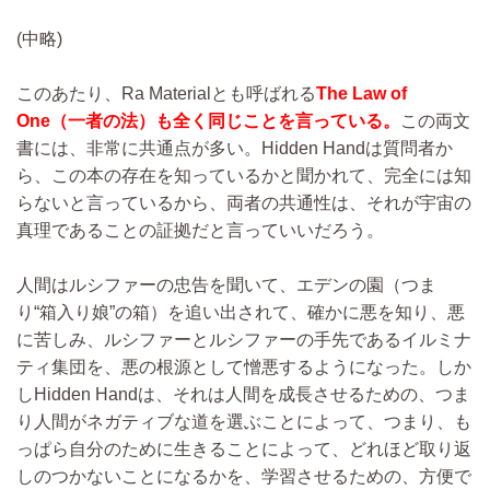
(中略)
このあたり、Ra Materialとも呼ばれる
The Law of
One（一者の法）も全く同じことを言っている。
この両文
書には、非常に共通点が多い。Hidden Handは質問者か
ら、この本の存在を知っているかと聞かれて、完全には知
らないと言っているから、両者の共通性は、それが宇宙の
真理であることの証拠だと言っていいだろう。
人間はルシファーの忠告を聞いて、エデンの園（つま
り“箱入り娘”の箱）を追い出されて、確かに悪を知り、悪
に苦しみ、ルシファーとルシファーの手先であるイルミナ
ティ集団を、悪の根源として憎悪するようになった。しか
しHidden Handは、それは人間を成長させるための、つま
り人間がネガティブな道を選ぶことによって、つまり、も
っぱら自分のために生きることによって、どれほど取り返
しのつかないことになるかを、学習させるための、方便で