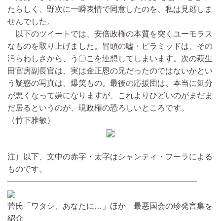
たらしく、野次に一瞬表情で同意したのを、私は見逃しま
せんでした。
以下のツイートでは、安倍政権の本質を突くユーモラス
なものを取り上げました。冒頭の嘘・ピラミッドは、その
汚らわしさから、う〇こを連想してしまいます。次の萩生
田官房副長官は、実は金正恩の兄だったのではないかとい
う疑惑の写真は、爆笑もの。最後の応援団は、本当に気分
が悪くなって嫌になりますが、これよりひどいのがまだま
だ居るというのが、現政権の恐ろしいところです。
（竹下雅敏）
注）以下、文中の赤字・太字はシャンティ・フーラによる
ものです。
————————————————————————
菅氏「ワタシ、あなたに…」ほか 最悪国会の珍発言集を
紹介