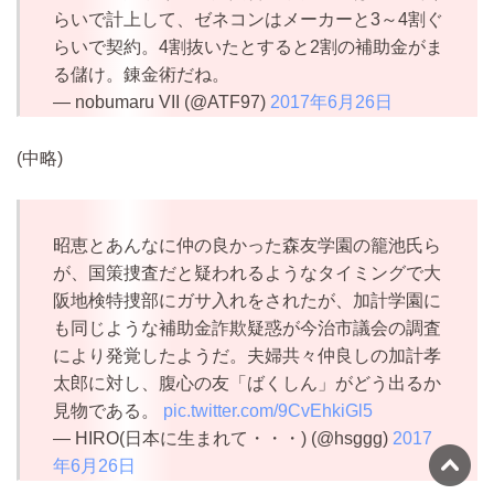
らいで計上して、ゼネコンはメーカーと3～4割ぐ
らいで契約。4割抜いたとすると2割の補助金がま
る儲け。錬金術だね。
— nobumaru VII (@ATF97)
2017年6月26日
(中略)
昭恵とあんなに仲の良かった森友学園の籠池氏ら
が、国策捜査だと疑われるようなタイミングで大
阪地検特捜部にガサ入れをされたが、加計学園に
も同じような補助金詐欺疑惑が今治市議会の調査
により発覚したようだ。夫婦共々仲良しの加計孝
太郎に対し、腹心の友「ばくしん」がどう出るか
見物である。
pic.twitter.com/9CvEhkiGl5
— HIRO(日本に生まれて・・・) (@hsggg)
2017
年6月26日