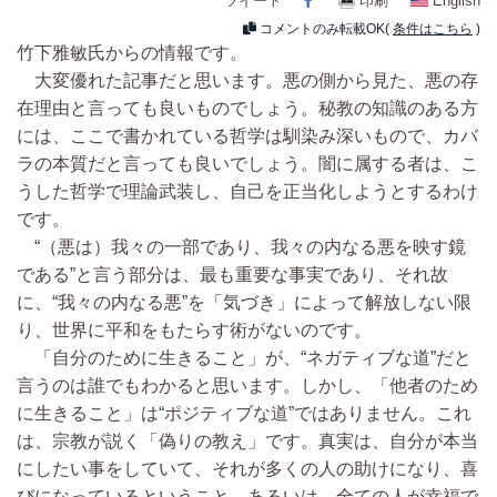
ツイート
印刷
English
コメントのみ転載OK(
条件はこちら
)
竹下雅敏氏からの情報です。
大変優れた記事だと思います。悪の側から見た、悪の存
在理由と言っても良いものでしょう。秘教の知識のある方
には、ここで書かれている哲学は馴染み深いもので、カバ
ラの本質だと言っても良いでしょう。闇に属する者は、こ
うした哲学で理論武装し、自己を正当化しようとするわけ
です。
“（悪は）我々の一部であり、我々の内なる悪を映す鏡
である”と言う部分は、最も重要な事実であり、それ故
に、“我々の内なる悪”を「気づき」によって解放しない限
り、世界に平和をもたらす術がないのです。
「自分のために生きること」が、“ネガティブな道”だと
言うのは誰でもわかると思います。しかし、「他者のため
に生きること」は“ポジティブな道”ではありません。これ
は、宗教が説く「偽りの教え」です。真実は、自分が本当
にしたい事をしていて、それが多くの人の助けになり、喜
びになっているということ。あるいは、全ての人が幸福で