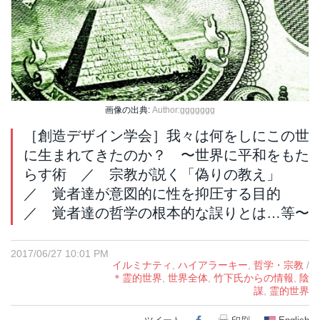
画像の出典:
Author:ggggggg
［創造デザイン学会］我々は何をしにこの世
に生まれてきたのか？ 〜世界に平和をもた
らす術 ／ 宗教が説く「偽りの教え」
／ 覚者達が意図的に性を抑圧する目的
／ 覚者達の哲学の根本的な誤りとは…等〜
2017/06/27 10:01 PM
イルミナティ
,
ハイアラーキー
,
哲学・宗教
/
＊霊的世界
,
世界全体
,
竹下氏からの情報
,
陰
謀
,
霊的世界
Facebook