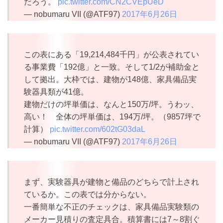
だろう。
pic.twitter.com/CN2CVEpUeD
— nobumaru VII (@ATF97)
2017年6月26日
この表にある「19,214,484千円」が公表されてい
る事業費「192億」と一致。そして1/2が補助金と
して拠出。大枠では、建物が148億、家具備品実
験器具類が41億。
建物だけの坪単価は、なんと150万/坪。うわッ、
高い！ 全体の坪単価は、194万/坪。（9857坪で
計算）
pic.twitter.com/602tG03daL
— nobumaru VII (@ATF97)
2017年6月26日
まず、実験器具が建物と備品のどちらで計上され
ているか。この表では分からない。
一番簡単な不正のチェックは、家具備品実験類の
メーカー見積りの査定具合。積算書には7～8割ぐ