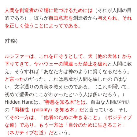
人間を創造者の立場に近づけるためには
（それが人間の目
的である）、彼らが
自由意志を
創造者から
与えられ、それ
を正しく使うことによってである。
(中略)
ルシファーは、これを正そうとして、天（他の天体）から
下りてきて、ヤハウェーの間違った禁止を破れ
と人間に教
え、そうすれば「あなた方は神のように賢くなるだろう」
と言った
のだった。これは悪魔が人間を騙したのではな
い。文字通りの真実を教えたのである。（これを聞いて、
初めて聖書のここがわかったという人は多いだろう。）
Hidden Handは、
“善悪を知る木”とは
、自由な人間の行動
の
「両極性（polarity）を知る木」だ
と言っている。そし
て
その一方は、「他者のために生きること」（ポジティブ
な道）であり、もう一方は「自分のために生きること」
（ネガティブな道）だ
という。