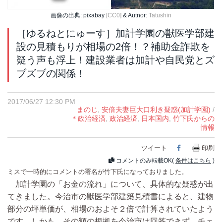
画像の出典: pixabay
[CC0]
& Autnor:
Tatushin
［ゆるねとにゅーす］加計学園の獣医学部建
設の見積もりが相場の2倍！？補助金詐欺を
疑う声も浮上！建設業者は加計や自民党とズ
ブズブの関係！
2017/06/27 12:30 PM
まのじ
,
安倍夫妻巨大口利き疑惑(加計学園)
/
＊政治経済
,
政治経済
,
日本国内
,
竹下氏からの
情報
ツイート
Facebook
印刷
コメントのみ転載OK(
条件はこちら
)
ミスで一時的にコメントの署名が竹下氏になっておりました。
加計学園の「お金の流れ」について、具体的な疑惑が出
てきました。今治市の獣医学部建築見積書によると、建物
部分の坪単価が、相場のおよそ２倍で計算されていたよう
です。しかも、その額の根拠を今治市は回答できず、チェ