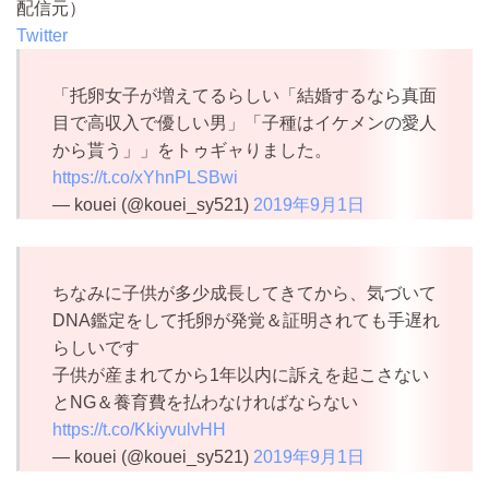
配信元）
Twitter
「托卵女子が増えてるらしい「結婚するなら真面
目で高収入で優しい男」「子種はイケメンの愛人
から貰う」」をトゥギャりました。
https://t.co/xYhnPLSBwi
— kouei (@kouei_sy521)
2019年9月1日
ちなみに子供が多少成長してきてから、気づいて
DNA鑑定をして托卵が発覚＆証明されても手遅れ
らしいです
子供が産まれてから1年以内に訴えを起こさない
とNG＆養育費を払わなければならない
https://t.co/KkiyvulvHH
— kouei (@kouei_sy521)
2019年9月1日