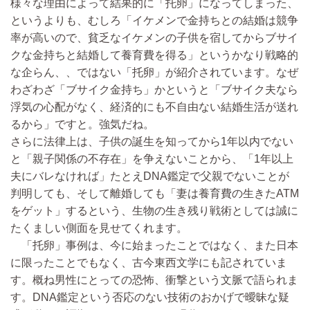
様々な理由によって結果的に「托卵」になってしまった、
というよりも、むしろ「イケメンで金持ちとの結婚は競争
率が高いので、貧乏なイケメンの子供を宿してからブサイ
クな金持ちと結婚して養育費を得る」というかなり戦略的
な企らん、、ではない「托卵」が紹介されています。なぜ
わざわざ「ブサイク金持ち」かというと「ブサイク夫なら
浮気の心配がなく、経済的にも不自由ない結婚生活が送れ
るから」ですと。強気だね。
さらに法律上は、子供の誕生を知ってから1年以内でない
と「親子関係の不存在」を争えないことから、「1年以上
夫にバレなければ」たとえDNA鑑定で父親でないことが
判明しても、そして離婚しても「妻は養育費の生きたATM
をゲット」するという、生物の生き残り戦術としては誠に
たくましい側面を見せてくれます。
「托卵」事例は、今に始まったことではなく、また日本
に限ったことでもなく、古今東西文学にも記されていま
す。概ね男性にとっての恐怖、衝撃という文脈で語られま
す。DNA鑑定という否応のない技術のおかげで曖昧な疑