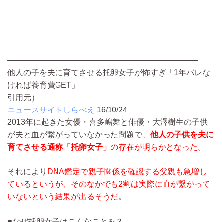
————————————————————————
他人の子を夫に育てさせる托卵女子が怖すぎ「1年バレな
ければ養育費GET」
引用元）
ニュースサイトしらべえ
16/10/24
2013年に起きた女優・喜多嶋舞と俳優・大澤樹生の子供
が夫と血が繋がっていなかった問題で、
他人の子供を夫に
育てさせる通称「托卵女子」
の存在が明らかとなった
。
それにより
DNA鑑定で親子関係を確認する父親も急増し
ているというが、そのなかでも2割は実際に血が繋がって
いないという結果が出るそうだ
。
■なぜ托卵女子はこんなことを？