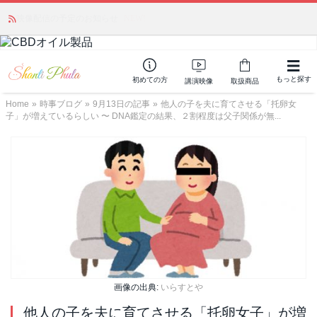
かつて愛されていた人気商品が復活！夏場に活躍するジェルクリーム「アク
アサーキュレーション」💖🏖️ 8月末までの購入でポイント還元も✨
もっと探す
初めての方
講演映像
取扱商品
Home
»
時事ブログ
»
9月13日の記事
»
他人の子を夫に育てさせる「托卵女
子」が増えているらしい 〜 DNA鑑定の結果、２割程度は父子関係が無...
画像の出典:
いらすとや
他人の子を夫に育てさせる「托卵女子」が増