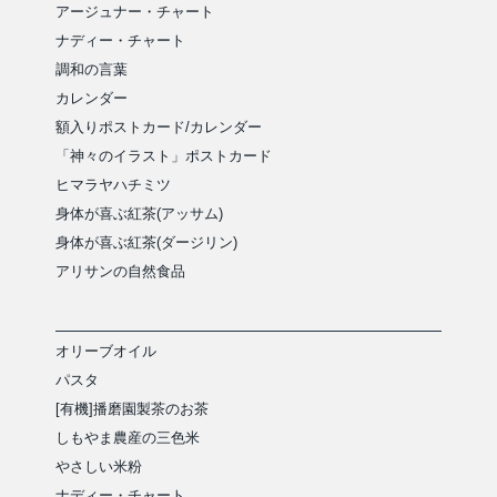
アージュナー・チャート
ナディー・チャート
調和の言葉
カレンダー
額入りポストカード/カレンダー
「神々のイラスト」ポストカード
ヒマラヤハチミツ
身体が喜ぶ紅茶(アッサム)
身体が喜ぶ紅茶(ダージリン)
アリサンの自然食品
オリーブオイル
パスタ
[有機]播磨園製茶のお茶
しもやま農産の三色米
やさしい米粉
ナディー・チャート