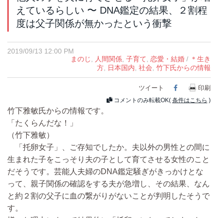
えているらしい 〜 DNA鑑定の結果、２割程
度は父子関係が無かったという衝撃
2019/09/13 12:00 PM
まのじ
,
人間関係
,
子育て
,
恋愛・結婚
/
＊生き
方
,
日本国内
,
社会
,
竹下氏からの情報
ツイート
Facebook
印刷
コメントのみ転載OK(
条件はこちら
)
竹下雅敏氏からの情報です。
「たくらんだな！」
（竹下雅敏）
「托卵女子」、ご存知でしたか。夫以外の男性との間に
生まれた子をこっそり夫の子として育てさせる女性のこと
だそうです。芸能人夫婦のDNA鑑定騒ぎがきっかけとな
って、親子関係の確認をする夫が急増し、その結果、なん
と約２割の父子に血の繋がりがないことが判明したそうで
す。