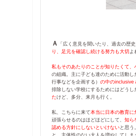
Ａ
「広く意見を聞いたり、過去の歴史
り、足元を確認し続ける努力も大切
よ
私もそのあたりのことが知りたくて、小
の組織。主に子ども達のために活動し
行事などを企画する）
の中のinclusive an
排除しない学校にするためにはどうし
た
けど、多分、来月も行く。
私、こちらに来て
本当に日本の教育に
頑張らせるのはほどほどにして、
知ら
認める方針にしないといけない
と思う
と、主体性のない大人を増やしてしま