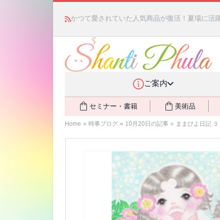
かつて愛されていた人気商品が復活！夏場に活躍す
ご案内
セミナー・書籍
美術品
Home
»
時事ブログ
»
10月20日の記事
»
ままぴよ日記 ３