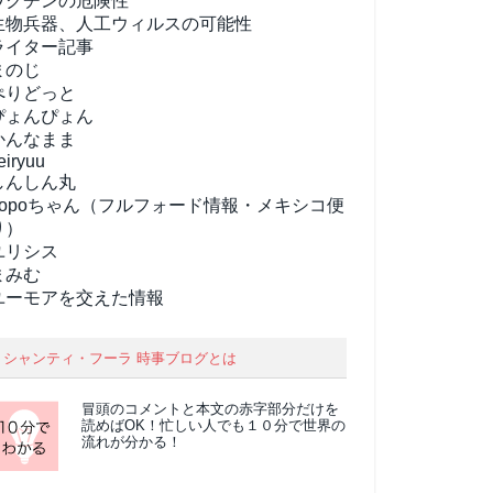
ワクチンの危険性
生物兵器、人工ウィルスの可能性
ライター記事
まのじ
ぺりどっと
ぴょんぴょん
かんなまま
eiryuu
しんしん丸
popoちゃん（フルフォード情報・メキシコ便
り）
ユリシス
まみむ
ユーモアを交えた情報
シャンティ・フーラ 時事ブログとは
冒頭のコメントと本文の
赤字部分
だけを
読めばOK！忙しい人でも１０分で世界の
流れが分かる！