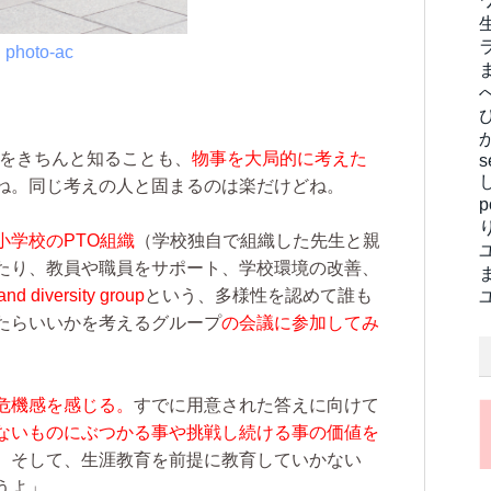
photo-ac
をきちんと知ることも、
物事を大局的に考えた
s
ね。同じ考えの人と固まるのは楽だけどね。
学校のPTO組織
（学校独自で組織した先生と親
たり、教員や職員をサポート、学校環境の改善、
d diversity group
という、多様性を認めて誰も
たらいいかを考えるグループ
の会議に参加してみ
危機感を感じる。
すでに用意された答えに向けて
ないものにぶつかる事や挑戦し続ける事の価値を
。そして、生涯教育を前提に教育していかない
うよ」