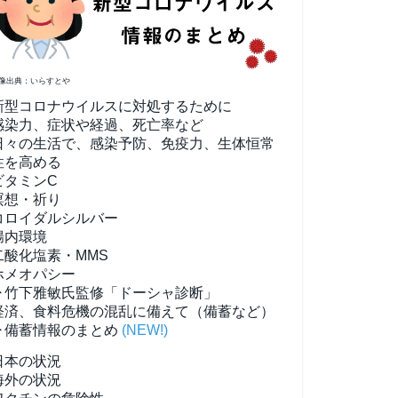
像出典：いらすとや
新型コロナウイルスに対処するために
感染力、症状や経過、死亡率など
日々の生活で、感染予防、免疫力、生体恒常
性を高める
ビタミンC
瞑想・祈り
コロイダルシルバー
腸内環境
二酸化塩素・MMS
ホメオパシー
▶竹下雅敏氏監修「ドーシャ診断」
経済、食料危機の混乱に備えて（備蓄など）
▶備蓄情報のまとめ
(NEW!)
日本の状況
海外の状況