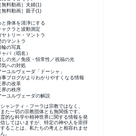
［無料動画］夫婦(1)
［無料動画］親子(1)
心と身体を清浄にする
チャクラと波動測定
ガヤトリー・マントラ
愛のマントラ
日輪の写真
ジャパ（唱名）
癒しの光／免疫・恒常性／祝福の光
邪気への対処
アーユルヴェーダ
「ドーシャ」
時事ブログがよりわかりやすくなる情報
天界の改革
天界の秩序
アーユルヴェーダの解説
シャンティ・フーラは宗教ではなく、
また一切の宗教団体とも無関係です。
霊的な科学や精神世界に関する情報を発
信してはいますが、特定の神や人を崇拝
することは、私たちの考えと相容れませ
ん。