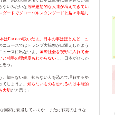
万世一系の天皇を頂く日本は世界に類を見ない国
らないみたいな
選民思想的な人達が増えてきてい
ンダードでグローバルスタンダードと益々乖離し
」
本はFar east扱いだよ。日本の事はほとんどニュ
のニュースではトランプ大統領が口添えしたよう
ニュースに出ないよ。
国際社会を視野に入れて全
いと相手の理解度もわからない
し、日本がせっか
と思う。
う。知らない事、知らない人を恐れて理解する努
ってしまうよ。
知らないものを恐れるのは本能的
も大切
だと思う」
な国家は衰退していくか、または戦前のような