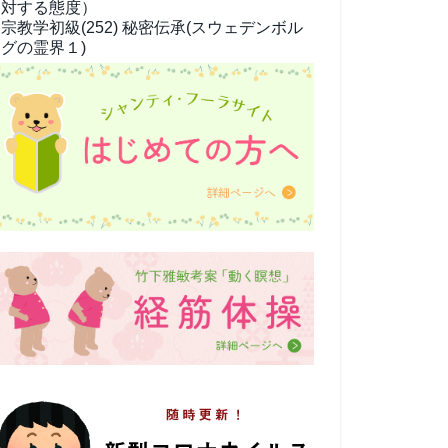
対する態度）
宗教学
初級(252) 秘密伝承(スウェデンボル
グの霊界１)