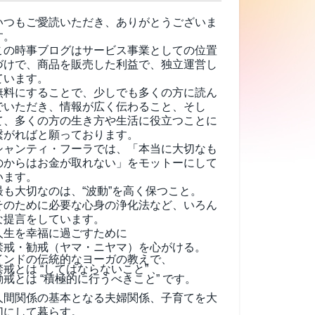
いつもご愛読いただき、ありがとうございま
す。
この時事ブログはサービス事業としての位置
づけで、商品を販売した利益で、独立運営し
ています。
無料にすることで、少しでも多くの方に読ん
でいただき、情報が広く伝わること、そし
て、
多くの方の生き方や生活に役立つことに
繋がればと願っております。
シャンティ・フーラでは、「本当に大切なも
のからはお金が取れない」をモットーにして
います。
最も大切なのは、“波動”を高く保つこと。
そのために必要な心身の浄化法など、いろん
な提言をしています。
人生を幸福に過ごすために
禁戒・勧戒（ヤマ・ニヤマ）を心がける。
インドの伝統的なヨーガの教えで、
禁戒とは “してはならないこと” 、
勧戒とは “積極的に行うべきこと” です。
人間関係の基本となる夫婦関係、子育てを大
切にして暮らす。