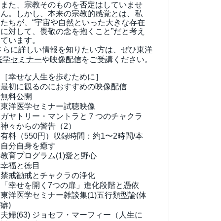
また、宗教そのものを否定はしていませ
ん。しかし、本来の宗教的感覚とは、私
たちが、“宇宙や自然といった大きな存在
に対して、畏敬の念を抱くこと”だと考え
ています。
さらに詳しい情報を知りたい方は、ぜひ
東洋
医学セミナー
や
映像配信
をご受講ください。
［幸せな人生を歩むために］
最初に観るのにおすすめの映像配信
無料公開
東洋医学セミナー試聴映像
ガヤトリー・マントラと７つのチャクラ
神々からの警告（2）
有料（550円）
収録時間：約1〜2時間/本
自分自身を癒す
教育プログラム(1)
愛と野心
幸福と徳目
禁戒勧戒とチャクラの浄化
「幸せを開く7つの扉」進化段階と憑依
東洋医学セミナー雑談集(1)
五行類型論(体
癖)
夫婦(63)
ジョセフ・マーフィー（人生に