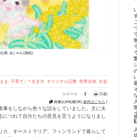
出典: あい∞ん(挿絵)
まま
,
子育て
/
＊生き方
,
オリジナル記事
,
世界全体
,
社会
ツイート
Facebook
印刷
画像以外転載OK(
条件はこちら
)
食事をしながら色々な話をしていました。主に夫
るにつれて自分たちの意見を言うようになりまし
リカ、オーストラリア、フィンランドで暮らして