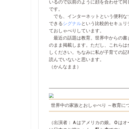
いるので以前のように顔を合わせて同
です。
でも、インターネットという便利な
できる
シグナル
という比較的セキュリ
ておしゃべりしています。
最近の話題は教育。世界中からの書
のまま掲載します。ただし、これらは
しください。ちなみに私が子育ての記
読んでいないと思います。
（かんなまま）
—————————————————
世界中の家族とおしゃべり ～教育に
（出演者：
Ａ
はアメリカの娘。
Ｏ
はオ