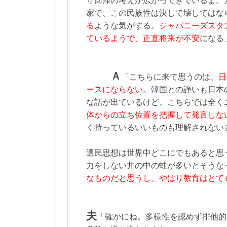
守回帰の考えが広がってきているよ。
家で、この民族性は決して壊してはな
る
ような気がする。
ジャパニーズスタ
ているようで、正直将来が不安
になる
Ａ
「こちらに来て思うのは、
日
ースにならない。
韓国との諍いも日本
な話が出ているけど、こちらでは全く
体からの立ち位置を把握して発言しな
く持っているいいものも理解されない
選民思想は世界中どこにでもあると思
力をしない井の中の蛙が多いとそうな
なものだと思うし、やはり教育はとて
夫
「確かにね。多様性を認めず排他的