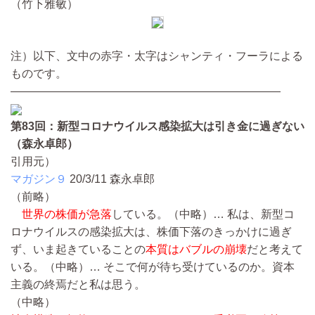
（竹下雅敏）
注）以下、文中の赤字・太字はシャンティ・フーラによる
ものです。
————————————————————————
第83回：新型コロナウイルス感染拡大は引き金に過ぎない
（森永卓郎）
引用元）
マガジン９
20/3/11
森永卓郎
（前略）
世界の株価が急落
している。
（中略）…
私は、新型コ
ロナウイルスの感染拡大は、株価下落のきっかけに過ぎ
ず、いま起きていることの
本質はバブルの崩壊
だと考えて
いる。
（中略）…
そこで何が待ち受けているのか。資本
主義の終焉だと私は思う。
（中略）