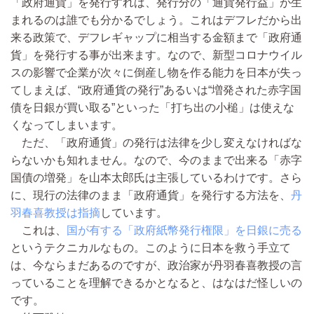
「政府通貨」を発行すれば、発行分の「通貨発行益」が生
まれるのは誰でも分かるでしょう。これはデフレだから出
来る政策で、デフレギャップに相当する金額まで「政府通
貨」を発行する事が出来ます。なので、新型コロナウイル
スの影響で企業が次々に倒産し物を作る能力を日本が失っ
てしまえば、“政府通貨の発行”あるいは“増発された赤字国
債を日銀が買い取る”といった「打ち出の小槌」は使えな
くなってしまいます。
ただ、「政府通貨」の発行は法律を少し変えなければな
らないかも知れません。なので、今のままで出来る「赤字
国債の増発」を山本太郎氏は主張しているわけです。さら
に、現行の法律のまま「政府通貨」を発行する方法を、
丹
羽春喜教授は指摘
しています。
これは、
国が有する「政府紙幣発行権限」を日銀に売る
というテクニカルなもの。このように日本を救う手立て
は、今ならまだあるのですが、政治家が丹羽春喜教授の言
っていることを理解できるかとなると、はなはだ怪しいの
です。