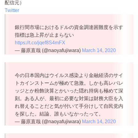
配信元）
Twitter
銀行間市場におけるドルの資金調達困難度を示す
指標は急上昇が止まらない
https://t.co/jqef8S4mFX
— 藤原直哉 (@naoyafujiwara)
March 14, 2020
今の日本国内はウイルス感染より金融経済のサイ
トカインストームが極めて急激。しかも高レバレ
ッジとか粉飾決算とかいった隠れ持病も極めて深
刻。ある人が、最初に必要な対策は財務大臣を入
れ替えることだと気が付いて手分けして自民党内
を探した。結論、誰もいなかったって。
— 藤原直哉 (@naoyafujiwara)
March 14, 2020