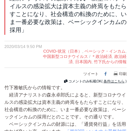
イルスの感染拡大は資本主義の終焉をもたら
すことになり、社会構造の転換のために、い
ま一番必要な政策は、ベーシックインカムの
採用」
2020/03/14 9:50 PM
COVID-状況（日本）
,
ベーシック・インカム
,
中国新型コロナウイルス
/
＊政治経済
,
政治経
済
,
日本国内
,
竹下氏からの情報
ツイート
Facebook
印刷
コメントのみ転載OK(
条件はこちら
)
竹下雅敏氏からの情報です。
経済アナリストの森永卓郎氏によると、新型コロナウイ
ルスの感染拡大は資本主義の終焉をもたらすことになり、
社会構造の転換のために、いま一番必要な政策は、ベーシ
ックインカムの採用だとのことです。その通りです。
ベーシックインカムの財源には、「通貨発行益」を活用