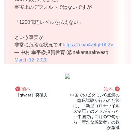
事実上のデフォルトではないですが
「1200億円レベルを払えない」
という事実が
非常に危険な状況です
https://t.co/b4Z4qF002V
— 中村 幸平@投資教育 (@nakamurainvest)
March 12, 2020
前へ
次へ
［gfycat］突破力！
中国でのビタミンC点滴の
臨床試験が行われた後
に、「新型コロナウイル
ス制圧」のメドが立った
～中国では２月の中旬か
ら「新たな感染者」の数
が激減