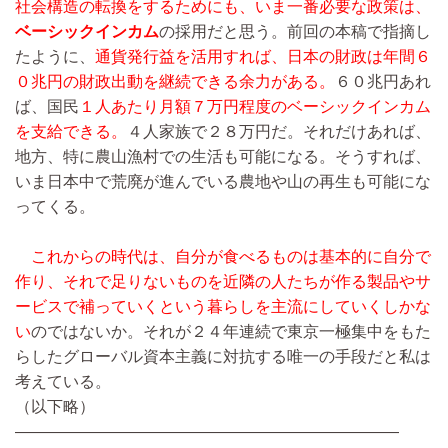
社会構造の転換をするためにも、いま一番必要な政策は、
ベーシックインカム
の採用だと思う。前回の本稿で指摘し
たように、
通貨発行益を活用すれば、日本の財政は年間６
０兆円の財政出動を継続できる余力がある。
６０兆円あれ
ば、国民
１人あたり月額７万円程度のベーシックインカム
を支給できる。
４人家族で２８万円だ。それだけあれば、
地方、特に農山漁村での生活も可能になる。そうすれば、
いま日本中で荒廃が進んでいる農地や山の再生も可能にな
ってくる。
これからの時代は、自分が食べるものは基本的に自分で
作り、それで足りないものを近隣の人たちが作る製品やサ
ービスで補っていくという暮らしを主流にしていくしかな
い
のではないか。それが２４年連続で東京一極集中をもた
らしたグローバル資本主義に対抗する唯一の手段だと私は
考えている。
（以下略）
————————————————————————