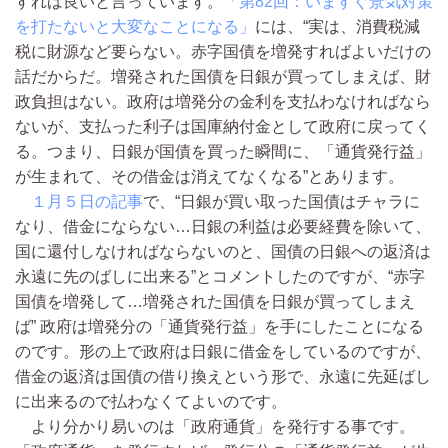
すれば良いと言っています。
「第82回：いますぐ景気対策
を打たないと大変なことになる」
には、“実は、消費税減
税に財源など要らない。赤字国債を増発すればよいだけの
話だからだ。増発された国債を日銀が買ってしまえば、財
政負担はない。政府は増発分の金利を支払わなければなら
ないが、支払った利子は国庫納付金として政府に戻ってく
る。つまり、日銀が国債を買った瞬間に、「通貨発行益」
が生まれて、その借金は消えてなくなる”とあります。
１月５日の記事
で、“日銀が買い取った国債はチャラに
なり、借金にならない…日銀の利益は必要経費を除いて、
国に還付しなければならないのと、国債の日銀への返済は
永遠に先のばしに出来る”とコメントしたのですが、“赤字
国債を増発して…増発された国債を日銀が買ってしまえ
ば” 政府は増発分の「通貨発行益」を手にしたことになる
のです。形の上で政府は日銀に借金をしているのですが、
借金の返済は国債の借り換えという形で、永遠に先延ばし
に出来るので払わなくてよいのです。
より分かり易いのは「政府通貨」を発行する事です。