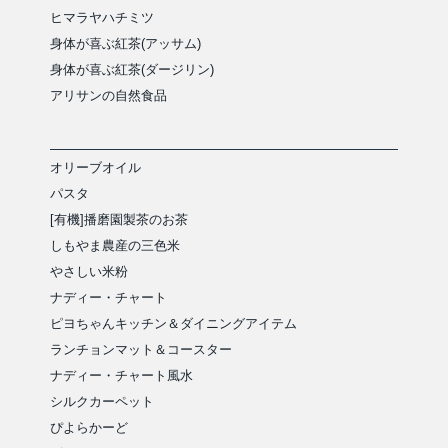
ヒマラヤハチミツ
身体が喜ぶ紅茶(アッサム)
身体が喜ぶ紅茶(ダージリン)
アリサンの自然食品
オリーブオイル
パスタ
[有機]播磨園製茶のお茶
しもやま農産の三色米
やさしい米粉
ナディー・チャート
ピヨちゃんキッチン＆ダイニングアイテム
ランチョンマット＆コースター
ナディー・チャート風水
シルクカーペット
ぴよらかーど