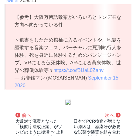
Twitter
20/9/15
【参考】大阪万博誘致案がいろいろとトンデモな
方向へ向かっている件
＞遺書をしたため棺桶に入るイベントや、地獄を
謳歌する音楽フェス、バーチャルに死刑執行人を
体験、死を身近に体験するためのバンジージャン
プ、VRによる仮死体験、ARによる黄泉体験、世
界の葬儀体験等々
https://t.co/fBUaL0Zahv
— お賽銭マン (@OSAISENMAN)
September 15,
2020
前へ
次へ
大反対で廃案となった
日本でPCR検査が増えな
「検察庁法改正案」がゾ
い原因は、感染研が必要
ンビのように復活 〜 上川
な試薬や装置を組み合わ