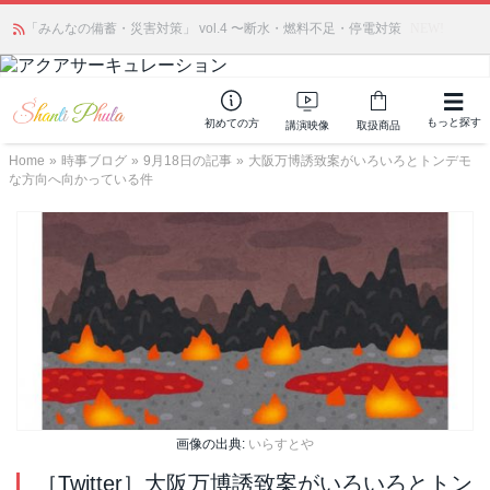
かつて愛されていた人気商品が復活！夏場に活躍するジェルクリーム「アク
「みんなの備蓄・災害対策」 vol.4 〜断水・燃料不足・停電対策
NEW!
アサーキュレーション」💖🏖️ 8月末までの購入でポイント還元も✨
もっと探す
初めての方
講演映像
取扱商品
Home
»
時事ブログ
»
9月18日の記事
»
大阪万博誘致案がいろいろとトンデモ
な方向へ向かっている件
画像の出典:
いらすとや
［Twitter］大阪万博誘致案がいろいろとトン