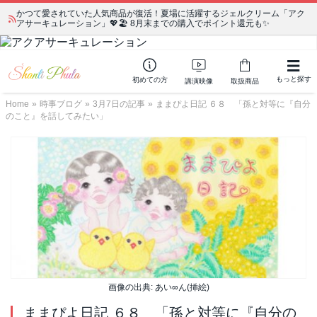
かつて愛されていた人気商品が復活！夏場に活躍するジェルクリーム「アク
アサーキュレーション」💖🏖️ 8月末までの購入でポイント還元も✨
もっと探す
初めての方
講演映像
取扱商品
Home
»
時事ブログ
»
3月7日の記事
»
ままぴよ日記 ６８ 「孫と対等に『自分
のこと』を話してみたい」
画像の出典: あい∞ん(挿絵)
ままぴよ日記 ６８ 「孫と対等に『自分の