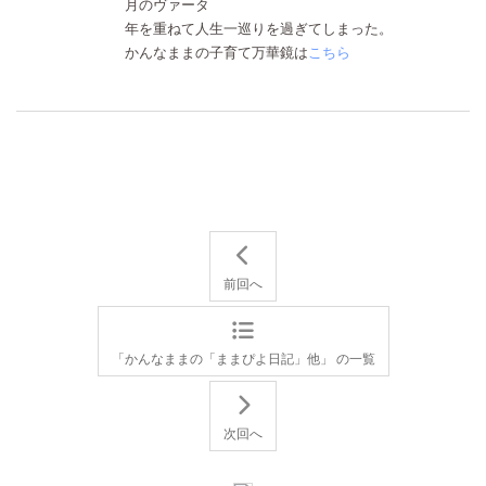
月のヴァータ
年を重ねて人生一巡りを過ぎてしまった。
かんなままの子育て万華鏡は
こちら
前回へ
「かんなままの「ままぴよ日記」他」 の一覧
次回へ