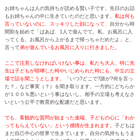
お姉ちゃんは人の気持ちが読める賢い子です。先日のお話
もお姉ちゃんの中に生きていたのだと思います。
私は何も
言っていないのに、スッキリした顔になって、
自分から時
間割を始めて「ばあば、1人で遊んでて。私、お風呂に入
ってくる。お風呂から上がるまで帰っちゃだめだよ」と、
言って
弟が遊んでいるお風呂に入りに行きました。
ここで注意しなければいけない事は、私たち大人、特に先
生は子どもが喧嘩した時やいじめられた時にも、中立の立
場で話を聞こうとします。
「いつ?どこで?誰が?何を言っ
た？」など事実（？）を聞き取ります。一方的にどちらか
が１００％悪いという事はないし、相手の立場も考えなさ
いという公平で教育的な配慮だと思います。
でも、客観的な質問が始まった途端、子どもの心に「わか
ってもらえていない」という感情が生まれます。
子どもは
まだ自己中心の世界で生きています。自分の気持ちもうま