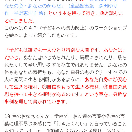
なたの心・あなたのからだ」（童話館出版 森田ゆり
作 平野恵理子 絵）
という本を持って行き、孫と読むこ
とにしました。
この本はＣＡＰ（子どもへの暴力防止）のワークショップ
を絵本によって紹介したものです。
『子どもは誰でも一人ひとり特別な人間です。あなたは、
だいじ。
あなたはいじめられたり、馬鹿にされたり、殴ら
れたりして辛い思いをする存在ではありません。あなたの
体もあなたの気持ちも、あなた自身のものです。すべての
人に元気に生きる権利があるように、
あなた自身に①安心
して生きる権利、②自信をもって生きる権利、③自由の意
思を持って生きる権利があるのです』という事を、身近な
事例を通して書かれています。
1年生のお姉ちゃんが、学校で、お友達の言葉や先生の言
葉に理不尽さを感じて「行きたくない」と言っていること
を知っていました。100点を取らないと居残り。宿題をし