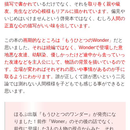
描写で書かれて
いるだけでなく、それを
取り巻く親や級
友、先生などの心模様もリアルに描かれています。
偏見や
いじめはいけませんという啓発本ではなく、むしろ
人間の
正直な心の描写がいい味を出しています。
この本の
画期的なところは「もうひとつのWonder」
だと
思いました。
それは続編ではなく、Wonderで登場した意
地悪な友達、幼馴染、優しかったけど途中から去っていっ
た友達などを主人公にして、物語の背景を描いているので
す。立場が変わればそれぞれの思いや事情があるのが手に
取るようにわかります。
誰が正しくて誰が悪いという二元
論では測れない人間模様を子どもでも感じる事ができると
思います。
ほるぷ出版『もうひとつのワンダー』が発売にな
りました！前作『Woner』のその後の話でなく、
前作に登場した3人の人物の視点からみた、それ