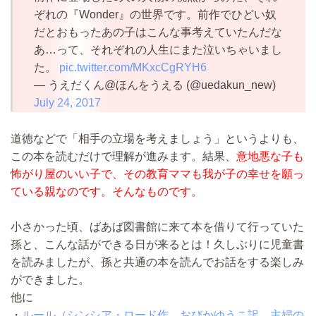
ぞれの『Wonder』の世界です。前作でひどい奴
だとおもったあの子はこんな事考えていたんだな
あ…って、それぞれの人生にまた泣いちゃいまし
た。
pic.twitter.com/MKxcCgRYH6
— うえだくん@ほんをうえる (@uedakun_new)
July 24, 2017
道徳などで「相手の立場を考えましょう」というよりも、
この本を読むだけで理解が進みます。結果、
意地悪な子も
怖がり屋のいい子で、その教育ママも我が子の幸せを願っ
ている親なのです。そんなものです。
小さかった頃、ばあば図書館に来て本を借りて行っていた
孫と、こんな話ができる日が来るとは！久しぶりに児童書
を読みましたが、孫と共通の本を読んでお話をする楽しみ
ができました。
他に
・
ルール（シンシア・ロード作 おびかゆうこ訳 主婦の