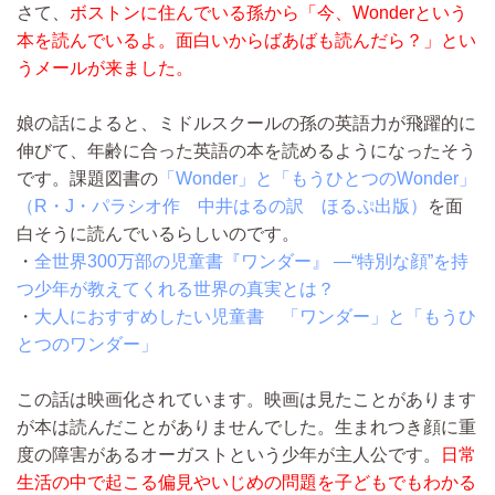
さて、
ボストンに住んでいる孫から「今、Wonderという
本を読んでいるよ。面白いからばあばも読んだら？」とい
うメールが来ました。
娘の話によると、ミドルスクールの孫の英語力が飛躍的に
伸びて、年齢に合った英語の本を読めるようになったそう
です。課題図書の
「Wonder」と「もうひとつのWonder」
（R・J・パラシオ作 中井はるの訳 ほるぷ出版）
を面
白そうに読んでいるらしいのです。
・
全世界300万部の児童書『ワンダー』 ―“特別な顔”を持
つ少年が教えてくれる世界の真実とは？
・
大人におすすめしたい児童書 「ワンダー」と「もうひ
とつのワンダー」
この話は映画化されています。映画は見たことがあります
が本は読んだことがありませんでした。生まれつき顔に重
度の障害があるオーガストという少年が主人公です。
日常
生活の中で起こる偏見やいじめの問題を子どもでもわかる