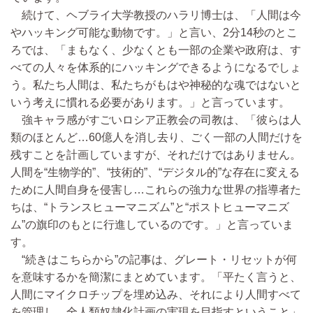
続けて、ヘブライ大学教授のハラリ博士は、「人間は今
やハッキング可能な動物です。」と言い、2分14秒のとこ
ろでは、「まもなく、少なくとも一部の企業や政府は、す
べての人々を体系的にハッキングできるようになるでしょ
う。私たち人間は、私たちがもはや神秘的な魂ではないと
いう考えに慣れる必要があります。」と言っています。
強キャラ感がすごいロシア正教会の司教は、「彼らは人
類のほとんど…60億人を消し去り、ごく一部の人間だけを
残すことを計画していますが、それだけではありません。
人間を“生物学的”、“技術的”、“デジタル的”な存在に変える
ために人間自身を侵害し…これらの強力な世界の指導者た
ちは、“トランスヒューマニズム”と“ポストヒューマニズ
ム”の旗印のもとに行進しているのです。」と言っていま
す。
“続きはこちらから”の記事は、グレート・リセットが何
を意味するかを簡潔にまとめています。「平たく言うと、
人間にマイクロチップを埋め込み、それにより人間すべて
を管理し…全人類奴隷化計画の実現を目指すということ」