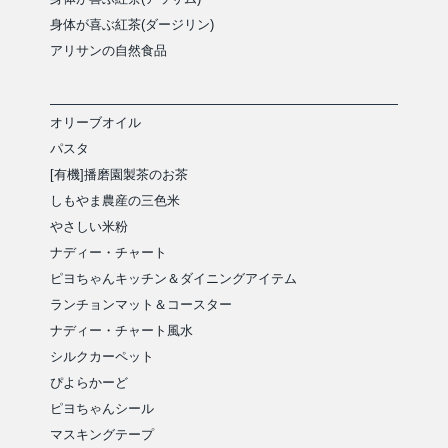
身体が喜ぶ紅茶(ダージリン)
アリサンの自然食品
オリーブオイル
パスタ
[有機]播磨園製茶のお茶
しもやま農産の三色米
やさしい米粉
ナディー・チャート
ピヨちゃんキッチン＆ダイニングアイテム
ランチョンマット＆コースター
ナディー・チャート風水
シルクカーペット
ぴよらかーど
ピヨちゃんシール
マスキングテープ