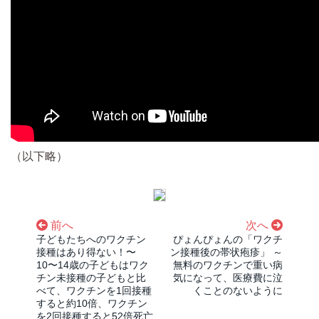
（以下略）
前へ
次へ
子どもたちへのワクチン
ぴょんぴょんの「ワクチ
接種はあり得ない！〜
ン接種後の帯状疱疹」 ～
10〜14歳の子どもはワク
無料のワクチンで重い病
チン未接種の子どもと比
気になって、医療費に泣
べて、ワクチンを1回接種
くことのないように
すると約10倍、ワクチン
を2回接種すると52倍死亡