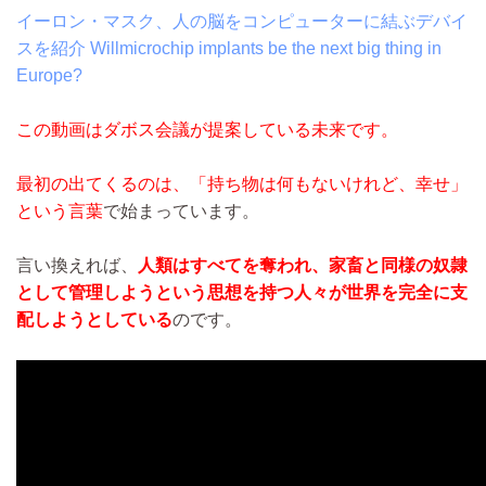
イーロン・マスク、人の脳をコンピューターに結ぶデバイ
スを紹介
Willmicrochip implants be the next big thing in
Europe?
この動画はダボス会議が提案している未来です。
最初の出てくるのは、「持ち物は何もないけれど、幸せ」
という言葉
で始まっています。
言い換えれば、
人類はすべてを奪われ、家畜と同様の奴隷
として管理しようという思想を持つ人々が世界を完全に支
配しようとしている
のです。