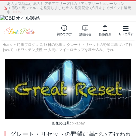
あの人気商品が復活！ アモアプリーズ社の「アクアサーキュレーション」
（旧称：馬ジェル）を発売しました🎉 ＆ 発売記念で8月末までポイント還元
中
NEW!
もっと探す
初めての方
講演映像
取扱商品
Home
»
時事ブログ
»
2月8日の記事
»
グレート・リセットの野望に基づいて行
われているワクチン接種 〜 人間にマイクロチップを埋め込み、それ...
画像の出典:
pixabay
グレート・リセットの野望に基づいて行われ