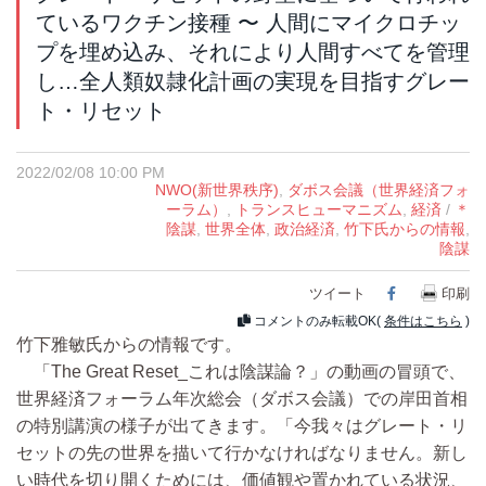
ているワクチン接種 〜 人間にマイクロチッ
プを埋め込み、それにより人間すべてを管理
し…全人類奴隷化計画の実現を目指すグレー
ト・リセット
2022/02/08 10:00 PM
NWO(新世界秩序)
,
ダボス会議（世界経済フォ
ーラム）
,
トランスヒューマニズム
,
経済
/
＊
陰謀
,
世界全体
,
政治経済
,
竹下氏からの情報
,
陰謀
ツイート
Facebook
印刷
コメントのみ転載OK(
条件はこちら
)
竹下雅敏氏からの情報です。
「The Great Reset_これは陰謀論？」の動画の冒頭で、
世界経済フォーラム年次総会（ダボス会議）での岸田首相
の特別講演の様子が出てきます。「今我々はグレート・リ
セットの先の世界を描いて行かなければなりません。新し
い時代を切り開くためには、価値観や置かれている状況、