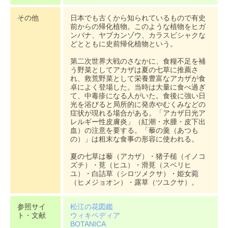
その他
日本でも古くから知られているもので有史
前からの帰化植物。このような植物をヒガ
ンバナ、ヤブカンゾウ、カラスビシャクな
どとともに史前帰化植物という。
第二次世界大戦のさなかに、食糧不足を補
う野菜としてアカザは夏の七草に推薦さ
れ、救荒野菜として栄養豊富なアカザが食
卓によく登場した。当時は大量に食べ過ぎ
て、中毒疹になる人がいた。食後に強い日
光を浴びると局所的に発赤やむくみなどの
症状が現れる場合がある。「アカザ日光ア
レルギー性皮膚炎」（紅潮・水腫・皮下出
血）の注意を要する。「藜の羹（あつも
の）」は粗末な食事の形容に使われる。
夏の七草は藜（アカザ）・猪子槌（イノコ
ズチ）・莧（ヒユ）・滑莧（スベリヒ
ユ）・白詰草（シロツメクサ）・姫女菀
（ヒメジョオン）・露草（ツユクサ）。
参照サイ
松江の花図鑑
ト・文献
ウィキペディア
BOTANICA