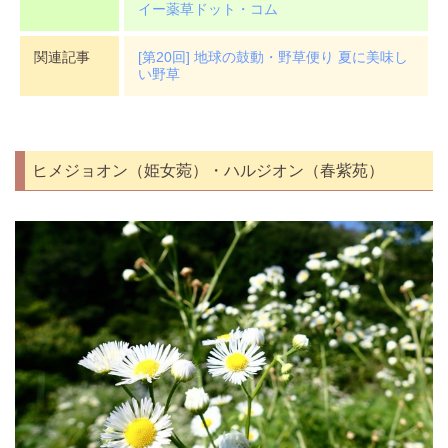
イー薬草ドット・コム
関連記事
[第20回] 地球の鼓動・野草便り 夏に美味し
い野草
ヒメジョオン（姫女菀）・ハルジオン（春紫苑）