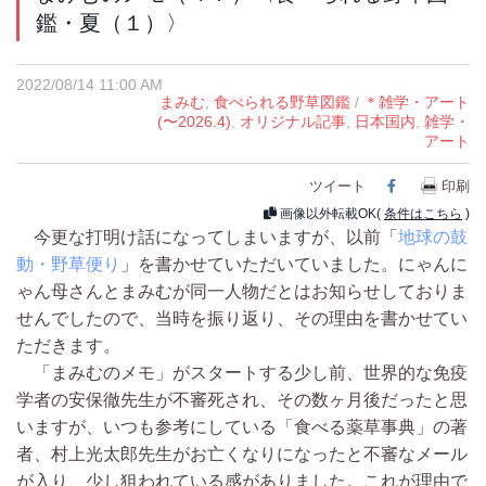
鑑・夏（１）〉
2022/08/14 11:00 AM
まみむ
,
食べられる野草図鑑
/
＊雑学・アート
(〜2026.4)
,
オリジナル記事
,
日本国内
,
雑学・
アート
ツイート
Facebook
印刷
画像以外転載OK(
条件はこちら
)
今更な打明け話になってしまいますが、以前「
地球の鼓
動・野草便り
」を書かせていただいていました。にゃんに
ゃん母さんとまみむが同一人物だとはお知らせしておりま
せんでしたので、当時を振り返り、その理由を書かせてい
ただきます。
「まみむのメモ」がスタートする少し前、世界的な免疫
学者の安保徹先生が不審死され、その数ヶ月後だったと思
いますが、いつも参考にしている「食べる薬草事典」の著
者、村上光太郎先生がお亡くなりになったと不審なメール
が入り、少し狙われている感がありました。これが理由で