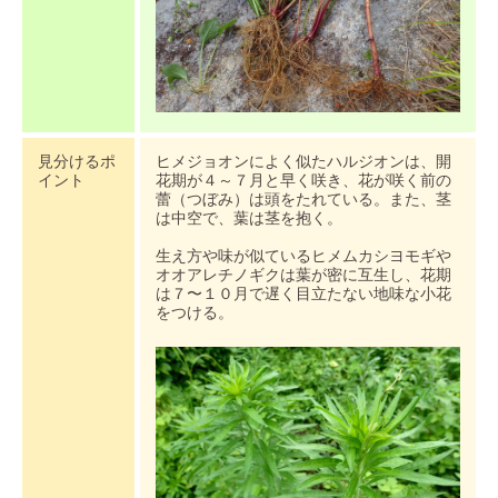
見分けるポ
ヒメジョオンによく似たハルジオンは、開
イント
花期が４～７月と早く咲き、花が咲く前の
蕾（つぼみ）は頭をたれている。また、茎
は中空で、葉は茎を抱く。
生え方や味が似ているヒメムカシヨモギや
オオアレチノギクは葉が密に互生し、花期
は７〜１０月で遅く目立たない地味な小花
をつける。