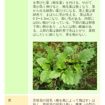
を帯びた葉（根生葉）を付ける。やがて、
茎が高く伸びると、根生葉は無くなり、茎
から出る細長い葉だけになる。茎と葉は黄
緑色で、まばらに毛が生える。 茎は高さ
0.3〜1.3mになり、粗い毛がある。内部に
は白い髄がつまっている。下部の葉は卵形
で長い柄があり、ふちには粗い鋸歯があ
る。上部の葉は披針形で先はとがり、基部
はしだいに細くなり、茎を抱かない。
実
舌状花の冠毛（種を風によって飛ばす）は
短く、筒状花の冠毛は長い。痩果（小型の