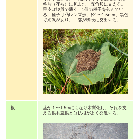
萼片（花被）に包まれ、五角形に見える。
果皮は膜質で薄く、1個の種子を包んでい
る。種子は凸レンズ形、径1〜1.5mm、黒色
で光沢があり、一部が嘴状に突出する。
根
茎が１〜1.5mにもなり木質化し、それを支
える根も直根と分枝根がよく発達する。