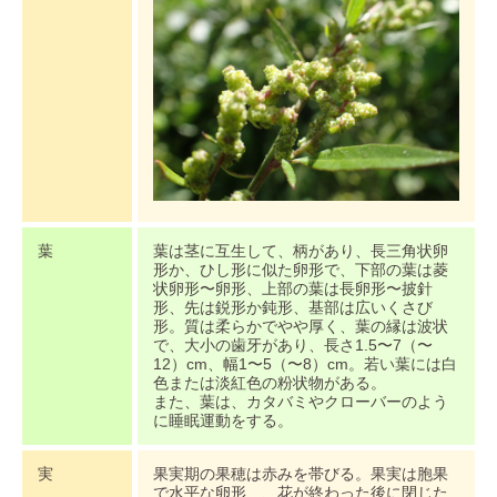
葉
葉は茎に互生して、柄があり、長三角状卵
形か、ひし形に似た卵形で、下部の葉は菱
状卵形〜卵形、上部の葉は長卵形〜披針
形、先は鋭形か鈍形、基部は広いくさび
形。質は柔らかでやや厚く、葉の縁は波状
で、大小の歯牙があり、長さ1.5〜7（〜
12）cm、幅1〜5（〜8）cm。若い葉には白
色または淡紅色の粉状物がある。
また、葉は、カタバミやクローバーのよう
に睡眠運動をする。
実
果実期の果穂は赤みを帯びる。果実は胞果
で水平な卵形、、花が終わった後に閉じた