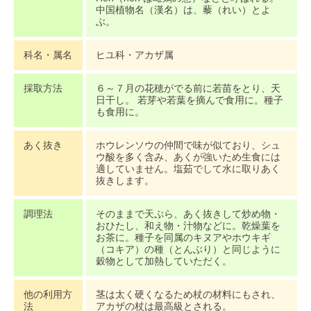
中国植物名（漢名）は、藜（れい）とよ
ぶ。
科名・属名
ヒユ科・アカザ属
採取方法
６～７月の花穂がでる前に若苗をとり、天
日干し。 若芽や若葉を摘んで食用に。種子
も食用に。
あく抜き
ホウレンソウの仲間で味が似ており、シュ
ウ酸を多く含み、あくが強いため生食には
適していません。塩茹でして水に取りあく
抜きします。
調理法
そのままで天ぷら、あく抜きして炒め物・
おひたし、和え物・汁物などに。乾燥葉を
お茶に。種子を同属のキヌアやホウキギ
（コキア）の種（とんぶり）と同じように
穀物として加熱していただく。
他の利用方
茎は太く硬くなるため杖の材料にもされ、
法
アカザの杖は最高級とされる。