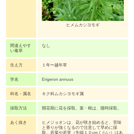
ヒメムカシヨモギ
間違えやす
なし
い毒草
生え方
１年〜越年草
学名
Erigeron annuus
科名・属名
キク科ムカシヨモギ属
採取方法
開花期に花を採取。葉・根は、随時採取。
あく抜き
ヒメジョオンは、花が咲き始めると、苦味
と香りが強くなるので注意して早めに採
取。若葉や若芽（先端１０cmくらい）はあ