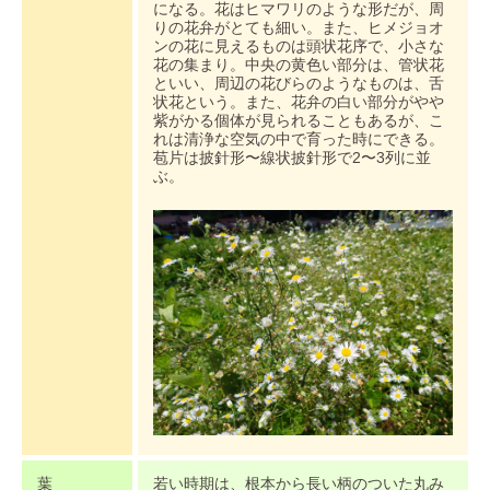
になる。花はヒマワリのような形だが、周
りの花弁がとても細い。また、ヒメジョオ
ンの花に見えるものは頭状花序で、小さな
花の集まり。中央の黄色い部分は、管状花
といい、周辺の花びらのようなものは、舌
状花という。また、花弁の白い部分がやや
紫がかる個体が見られることもあるが、こ
れは清浄な空気の中で育った時にできる。
苞片は披針形〜線状披針形で2〜3列に並
ぶ。
葉
若い時期は、根本から長い柄のついた丸み