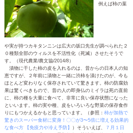
例えば柿の葉
や実が持つカキタンニンは広大の坂口先生が調べられた２
０種類全部のウィルスを不活性化（死滅）させたそうで
す。（現代農業/農文協/2014/8）
漬物に干した柿の皮を入れるのは、昔からの日本人の知
恵ですが、２年前に漬物と一緒に渋柿を漬けたのが、今も
ほとんど変わりなく保存されていて驚きます。柿の防腐効
果は驚くべきもので、昔の人の即身仏のミイラは死の直前
に、柿の種を大量に食べて、非常に良い保存状態になった
といいます。柿の実や種、皮をいろいろな野菜の保存食作
りにもつかえるかもと思っています。（参照：
柿が加熱で
驚きのスーパー食材に変身！〇〇が3〜5倍に増える効果的
な食べ方 【免疫力や冷え予防】
）そういえば、
７月１日