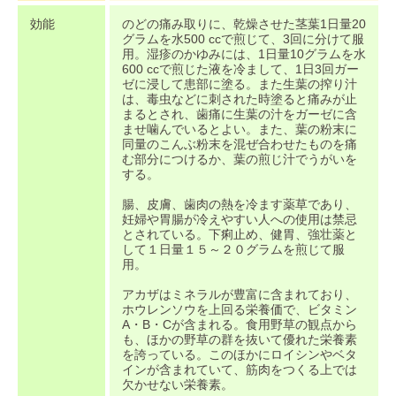
効能
のどの痛み取りに、乾燥させた茎葉1日量20
グラムを水500 ccで煎じて、3回に分けて服
用。湿疹のかゆみには、1日量10グラムを水
600 ccで煎じた液を冷まして、1日3回ガー
ゼに浸して患部に塗る。また生葉の搾り汁
は、毒虫などに刺された時塗ると痛みが止
まるとされ、歯痛に生葉の汁をガーゼに含
ませ噛んでいるとよい。また、葉の粉末に
同量のこんぶ粉末を混ぜ合わせたものを痛
む部分につけるか、葉の煎じ汁でうがいを
する。
腸、皮膚、歯肉の熱を冷ます薬草であり、
妊婦や胃腸が冷えやすい人への使用は禁忌
とされている。下痢止め、健胃、強壮薬と
して１日量１５～２０グラムを煎じて服
用。
アカザはミネラルが豊富に含まれており、
ホウレンソウを上回る栄養価で、ビタミン
A・B・Cが含まれる。食用野草の観点から
も、ほかの野草の群を抜いて優れた栄養素
を誇っている。このほかにロイシンやベタ
インが含まれていて、筋肉をつくる上では
欠かせない栄養素。