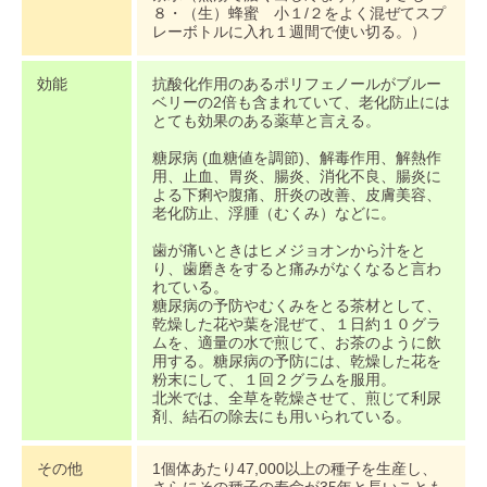
８・（生）蜂蜜 小１/２をよく混ぜてスプ
レーボトルに入れ１週間で使い切る。）
効能
抗酸化作用のあるポリフェノールがブルー
ベリーの2倍も含まれていて、老化防止には
とても効果のある薬草と言える。
糖尿病 (血糖値を調節)、解毒作用、解熱作
用、止血、胃炎、腸炎、消化不良、腸炎に
よる下痢や腹痛、肝炎の改善、皮膚美容、
老化防止、浮腫（むくみ）などに。
歯が痛いときはヒメジョオンから汁をと
り、歯磨きをすると痛みがなくなると言わ
れている。
糖尿病の予防やむくみをとる茶材として、
乾燥した花や葉を混ぜて、１日約１０グラ
ムを、適量の水で煎じて、お茶のように飲
用する。糖尿病の予防には、乾燥した花を
粉末にして、１回２グラムを服用。
北米では、全草を乾燥させて、煎じて利尿
剤、結石の除去にも用いられている。
その他
1個体あたり47,000以上の種子を生産し、