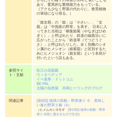
さらにその種子の寿命が35年と長いことも
あり、驚異的な繁殖能力をもっている。
（アクも少なく野菜の代わりに、救荒植物
の筆頭になり得る。）
「姫女菀」の「姫」は「小さい」、「女
菀」は「中国産の野草」を表す。 日本に入
ってきた当初は「柳葉姫菊（やなぎばひめ
ぎく）」と呼ばれたり、鉄道の線路沿いに
広がったことから「鉄道草（てつどうぐ
さ）」と呼ばれたりした。全く別種のシオ
ン属のヒメシオン（姫紫菀）と区別するた
めにヒメジョオン（姫女菀）という名前が
付いたという説もある。
参照サイ
松江の花図鑑
ト・文献
ウィキペディア
イー薬草・ドットコム
BE-PAL
太陽の知恵袋 共鳴ヒーリングのブログ
関連記事
[第8回] 地球の鼓動・野草便り 今、美味し
い春の野草５種（6）
（ヒメムカシヨモギ
[第19回] 地球の鼓動・野草
便り 自然に還せるもので生活
）