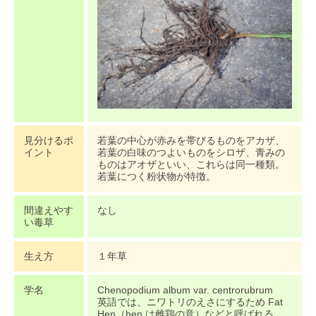
見分けるポ
若葉の中心が赤みを帯びるものをアカザ、
イント
若葉の白味のつよいものをシロザ、青みの
ものはアオザといい、これらは同一種類。
若葉につく粉状物が特徴。
間違えやす
なし
い毒草
生え方
１年草
学名
Chenopodium album var. centrorubrum
英語では、ニワトリのえさにするため Fat
Hen（hen は雌鶏の意）などと呼ばれる。