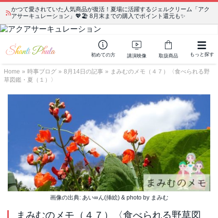
かつて愛されていた人気商品が復活！夏場に活躍するジェルクリーム「アク
アサーキュレーション」💖🏖️ 8月末までの購入でポイント還元も✨
もっと探す
初めての方
講演映像
取扱商品
Home
»
時事ブログ
»
8月14日の記事
»
まみむのメモ（４７）〈食べられる野
草図鑑・夏（１）〉
画像の出典: あい∞ん(挿絵) & photo by まみむ
まみむのメモ（４７）〈食べられる野草図