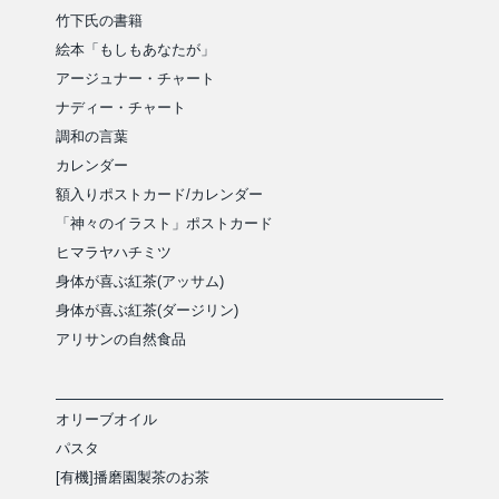
竹下氏の書籍
絵本「もしもあなたが」
アージュナー・チャート
ナディー・チャート
調和の言葉
カレンダー
額入りポストカード/カレンダー
「神々のイラスト」ポストカード
ヒマラヤハチミツ
身体が喜ぶ紅茶(アッサム)
身体が喜ぶ紅茶(ダージリン)
アリサンの自然食品
オリーブオイル
パスタ
[有機]播磨園製茶のお茶