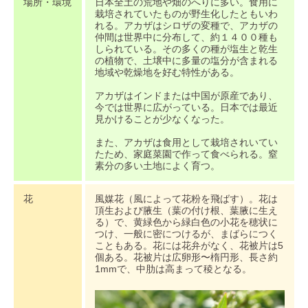
場所・環境
日本全土の荒地や畑のへりに多い。食用に
栽培されていたものが野生化したともいわ
れる。アカザはシロザの変種で、アカザの
仲間は世界中に分布して、約１４００種も
しられている。その多くの種が塩生と乾生
の植物で、土壌中に多量の塩分が含まれる
地域や乾燥地を好む特性がある。
アカザはインドまたは中国が原産であり、
今では世界に広がっている。日本では最近
見かけることが少なくなった。
また、アカザは食用として栽培されいてい
たため、家庭菜園で作って食べられる。窒
素分の多い土地によく育つ。
花
風媒花（風によって花粉を飛ばす）。花は
頂生および腋生（葉の付け根、葉腋に生え
る）で、黄緑色から緑白色の小花を穂状に
つけ、一般に密につけるが、まばらにつく
こともある。花には花弁がなく、花被片は5
個ある。花被片は広卵形〜楕円形、長さ約
1mmで、中肋は高まって稜となる。