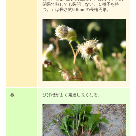
閉果で熟しても裂開しない。１種子を持
つ。）は長さ約0.8mmの長楕円形。
根
ひげ根がよく発達し長くなる。