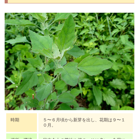
時期
５〜６月頃から新芽を出し、花期は９〜１
０月。