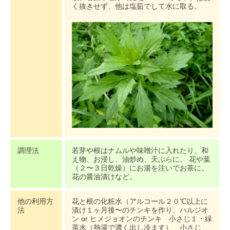
く抜きせず、他は塩茹でして水に取る。
調理法
若芽や根はナムルや味噌汁に入れたり、和
え物、お浸し、油炒め、天ぷらに。 花や葉
（２〜３日乾燥）にお湯を注いでお茶に。
花の醤油漬けなど。
他の利用方
花と根の化粧水（アルコール２０℃以上に
法
漬け１ヶ月後〜のチンキを作り、ハルジオ
ン or ヒメジョオンのチンキ 小さじ１・緑
茶水（熱湯で濃く出し冷ます） 小さじ