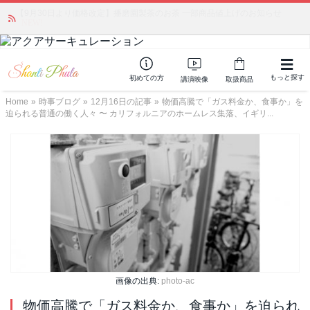
「みんなの備蓄・災害対策」 vol.4 〜断水・燃料不足・停電対策
NEW!
もっと探す
初めての方
講演映像
取扱商品
Home
»
時事ブログ
»
12月16日の記事
»
物価高騰で「ガス料金か、食事か」を
迫られる普通の働く人々 〜 カリフォルニアのホームレス集落、イギリ...
画像の出典:
photo-ac
物価高騰で「ガス料金か、食事か」を迫られ