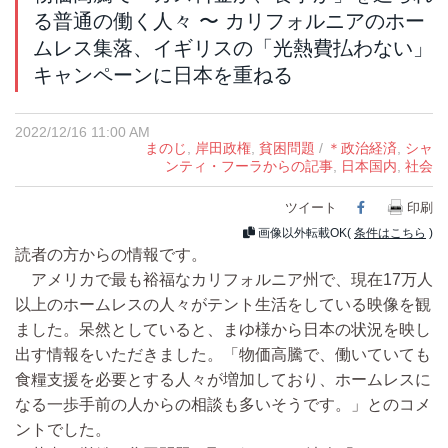
る普通の働く人々 〜 カリフォルニアのホー
ムレス集落、イギリスの「光熱費払わない」
キャンペーンに日本を重ねる
2022/12/16 11:00 AM
まのじ
,
岸田政権
,
貧困問題
/
＊政治経済
,
シャ
ンティ・フーラからの記事
,
日本国内
,
社会
ツイート
Facebook
印刷
画像以外転載OK(
条件はこちら
)
読者の方からの情報です。
アメリカで最も裕福なカリフォルニア州で、現在17万人
以上のホームレスの人々がテント生活をしている映像を観
ました。呆然としていると、まゆ様から日本の状況を映し
出す情報をいただきました。「物価高騰で、働いていても
食糧支援を必要とする人々が増加しており、ホームレスに
なる一歩手前の人からの相談も多いそうです。」とのコメ
ントでした。