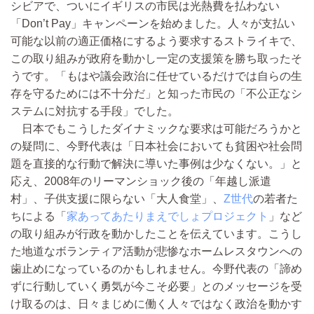
シビアで、ついにイギリスの市民は光熱費を払わない
「Don’t Pay」キャンペーンを始めました。人々が支払い
可能な以前の適正価格にするよう要求するストライキで、
この取り組みが政府を動かし一定の支援策を勝ち取ったそ
うです。「もはや議会政治に任せているだけでは自らの生
存を守るためには不十分だ」と知った市民の「不公正なシ
ステムに対抗する手段」でした。
日本でもこうしたダイナミックな要求は可能だろうかと
の疑問に、今野代表は「日本社会においても貧困や社会問
題を直接的な行動で解決に導いた事例は少なくない。」と
応え、2008年のリーマンショック後の「年越し派遣
村」、子供支援に限らない「大人食堂」、
Z世代
の若者た
ちによる「
家あってあたりまえでしょプロジェクト
」など
の取り組みが行政を動かしたことを伝えています。こうし
た地道なボランティア活動が悲惨なホームレスタウンへの
歯止めになっているのかもしれません。今野代表の「諦め
ずに行動していく勇気が今こそ必要」とのメッセージを受
け取るのは、日々まじめに働く人々ではなく政治を動かす