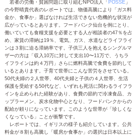
若者の労働・貧困問題に取り組むNPO法人「
POSSE
」
の今野晴貴代表のレポートでは、物価高騰により「ガス料
金か、食事か」選ばなければ生活できない危機的な状況が
広がっているとあります。フードバンク仙台を例にとり、
働いていても食糧支援を必要とする人が相談者の47％を占
め、家賃の滞納は19％、電気、ガス、水道などライフライ
ンは３割に迫る滞納率です。子供三人を抱えるシングルマ
ザーの方は「収入10万に対して支出10〜11万で、うちラ
イフラインは約４万円」さらに燃料高騰で食費を節約して
いるとあります。子育て世帯にこんな苦労をさせている。
50代夫婦の２人世帯、40代夫婦と子供の４人世帯、生活
保護を受給する50代など、いずれも死活に関わるライフラ
インを止められた経験があり、食費の節約で冷凍食品、カ
ップラーメン、炭水化物中心となり、フードバンクからの
配給が頼りになっています。このような世帯が「珍しくな
くなっている」ことが衝撃です。
レポートでは、イギリスの様子も紹介しています。公共
料金が８割も高騰し「暖房か食事か」の選択は日本以上に