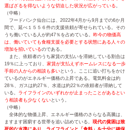
選ばざるを得ないような切迫した状況が広がっている
。
（中略）
フードバンク仙台には、2022年4月から9月までの6か月
間で、延べ１５５６件の支援依頼が寄せられている。その
うち働いている人が約47％を占めている。
昨今の物価高
は、働いていても食糧支援を必要とする状態にある人々の
増加を招いている
のである。
また、依頼者のうち家賃の支払いを滞納している割合は
19％に上っており、
家賃が支払えずホームレスになる一歩
手前の人からの相談も多い
という。ここに追い打ちをかけ
ているのがエネルギー価格の上昇である。電気料金は約
28％、ガスは約27％、水道は約22％の依頼者が滞納して
いる。
ライフラインのいずれかが止まったことがあるとい
う相談者も少なくない
という。
（中略）
全体的な物価上昇、エネルギー価格のさらなる高騰は、
ますます困窮する世帯を追い詰めている。
現代の貧困は致
死的な水準にあり、ライフラインと「食料」を十分に確保