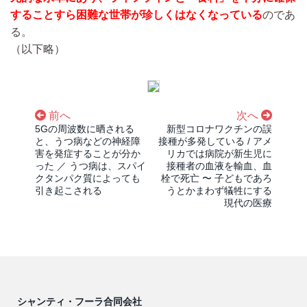
することすら困難な世帯が珍しくはなくなっている
のであ
る。
（以下略）
前へ
次へ
5Gの周波数に晒される
新型コロナワクチンの誤
と、うつ病などの神経障
接種が多発している / アメ
害を発症することが分か
リカでは病院が新生児に
った ／ うつ病は、スパイ
接種者の血液を輸血、血
クタンパク質によっても
栓で死亡 〜 子どもであろ
引き起こされる
うとかまわず犠牲にする
現代の医療
シャンティ・フーラ合同会社