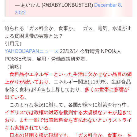
— あいひん (@BABYLONBU5TER)
December 8,
2022
————————————————————————
迫られる「ガス料金か、食事か」 ガス、電気、水道が止
まる貧困世帯の実態とは？
引用元）
YAHOO!JAPANニュース
22/12/14
今野晴貴 NPO法人
POSSE代表。雇用・労働政策研究者。
（前略）
食料品やエネルギーといった生活に欠かせない品目の値
上がりが続いており
、エネルギー関連は16.9%、生鮮食品
を除く食料は4.6％も上昇しており、
多くの世帯に影響が
出ている
。
このような状況に対して、各国が様々に対策を行う中、
イギリスでは政権の対応を批判する大規模なデモが起きて
おり、また一部では電気料金を支払わないというストライ
キも実施されている。
日本の貧困支援の現場でも、「ガス料金か、食事か」を