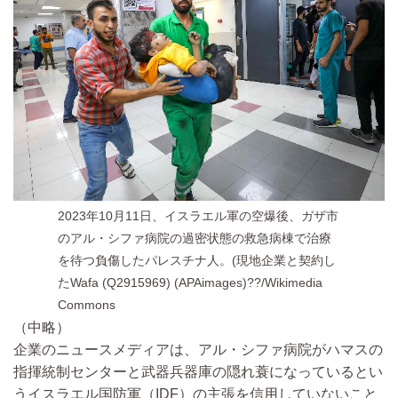
2023年10月11日、イスラエル軍の空爆後、ガザ市
のアル・シファ病院の過密状態の救急病棟で治療
を待つ負傷したパレスチナ人。(現地企業と契約し
たWafa (Q2915969) (APAimages)??/Wikimedia
Commons
（中略）
企業のニュースメディアは、アル・シファ病院がハマスの
指揮統制センターと武器兵器庫の隠れ蓑になっているとい
うイスラエル国防軍（IDF）の主張を信用していないこと