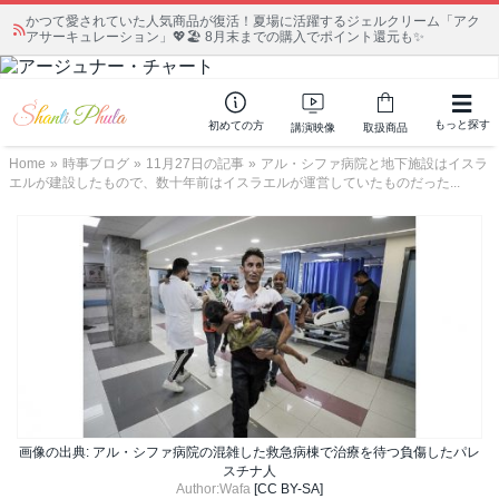
かつて愛されていた人気商品が復活！夏場に活躍するジェルクリーム「アク
アサーキュレーション」💖🏖️ 8月末までの購入でポイント還元も✨
もっと探す
初めての方
講演映像
取扱商品
Home
»
時事ブログ
»
11月27日の記事
»
アル・シファ病院と地下施設はイスラ
エルが建設したもので、数十年前はイスラエルが運営していたものだった...
画像の出典: アル・シファ病院の混雑した救急病棟で治療を待つ負傷したパレ
スチナ人
Author:Wafa
[CC BY-SA]