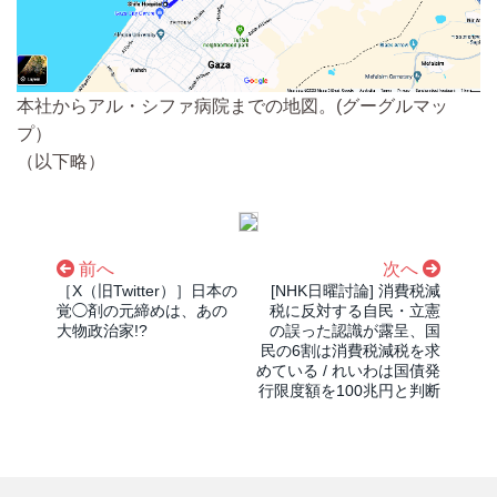
本社からアル・シファ病院までの地図。(グーグルマッ
プ）
（以下略）
前へ
次へ
［X（旧Twitter）］日本の
[NHK日曜討論] 消費税減
覚◯剤の元締めは、あの
税に反対する自民・立憲
大物政治家!?
の誤った認識が露呈、国
民の6割は消費税減税を求
めている / れいわは国債発
行限度額を100兆円と判断