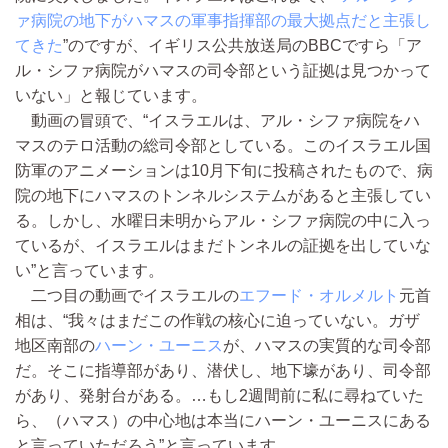
ァ病院の地下がハマスの軍事指揮部の最大拠点だと主張し
てきた
”のですが、イギリス公共放送局のBBCですら「ア
ル・シファ病院がハマスの司令部という証拠は見つかって
いない」と報じています。
動画の冒頭で、“イスラエルは、アル・シファ病院をハ
マスのテロ活動の総司令部としている。このイスラエル国
防軍のアニメーションは10月下旬に投稿されたもので、病
院の地下にハマスのトンネルシステムがあると主張してい
る。しかし、水曜日未明からアル・シファ病院の中に入っ
ているが、イスラエルはまだトンネルの証拠を出していな
い”と言っています。
二つ目の動画でイスラエルの
エフード・オルメルト
元首
相は、“我々はまだこの作戦の核心に迫っていない。ガザ
地区南部の
ハーン・ユーニス
が、ハマスの実質的な司令部
だ。そこに指導部があり、潜伏し、地下壕があり、司令部
があり、発射台がある。…もし2週間前に私に尋ねていた
ら、（ハマス）の中心地は本当にハーン・ユーニスにある
と言っていただろう”と言っています。