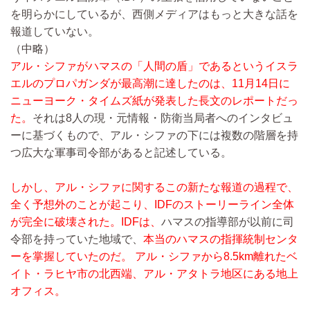
を明らかにしているが、西側メディアはもっと大きな話を
報道していない。
（中略）
アル・シファがハマスの「人間の盾」であるというイスラ
エルのプロパガンダが最高潮に達したのは、11月14日に
ニューヨーク・タイムズ紙が発表した長文のレポートだっ
た。
それは8人の現・元情報・防衛当局者へのインタビュ
ーに基づくもので、アル・シファの下には複数の階層を持
つ広大な軍事司令部があると記述している。
しかし、アル・シファに関するこの新たな報道の過程で、
全く予想外のことが起こり、IDFのストーリーライン全体
が完全に破壊された。IDFは、
ハマスの指導部が以前に司
令部を持っていた地域で、
本当のハマスの指揮統制センタ
ーを掌握していたのだ。 アル・シファから8.5km離れたベ
イト・ラヒヤ市の北西端、アル・アタトラ地区にある地上
オフィス。