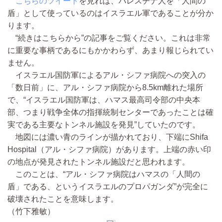
こちらのツイート
を見れば、パレスチナ人を「人間の
盾」として使っているのはイスラエル軍であることが分か
ります。
“続きはこちらから”の記事をご覧ください。これは非常
に重要な事柄であるにもかかわらず、あまり報じられてい
ません。
イスラエル国防軍によるアル・シファ病院への突入の
「数日前」に、アル・シファ病院から8.5km離れた場所
で、“イスラエル国防軍は、ハマス最高司令部の中央本
部、つまり戦争全体の指揮統制センターであったことは確
実である主要なトンネル施設を発見”していたのです。
地図には濃い青のラインが描かれており、下端にShifa
Hospital（アル・シファ病院）があります。上端の赤い印
の地点が発見されたトンネル施設だと思われます。
このことは、“アル・シファ病院はハマスの「人間の
盾」である、というイスラエルのプロパガンダ”が完全に
破壊されたことを意味します。
（竹下雅敏）