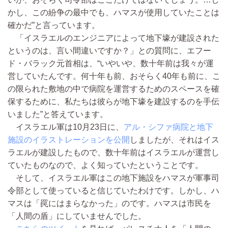
かし、この紛争の最中でも、ハマスが使用していたことは
確かだ”と言っています。
「イスラエルのエンジニアによって地下壕が建設された
というのは、言い間違いですか？」との質問に、エフー
ド・バラック元首相は、“いやいや、数十年前は我々が運
営していたんです。何十年も前、おそらく40年も前に、こ
の限られた敷地の中で病院を運営するためのスペースを確
保するために、私たちは彼らが地下壕を建設するのを手伝
いました”と答えています。
イスラエル軍は10月23日に、
アル・シファ病院と地下
施設のイラストレーションを公開
しましたが、それはイス
ラエルが建設したもので、数十年前はイスラエルが運営し
ていたものなので、よく知っていたということです。
そして、イスラエル軍はこの地下施設をハマスが軍事司
令部として使っていると信じていたわけです。しかし、ハ
マスは「罠にはまらなかった」のです。ハマスは市民を
「人間の盾」にしていませんでした。