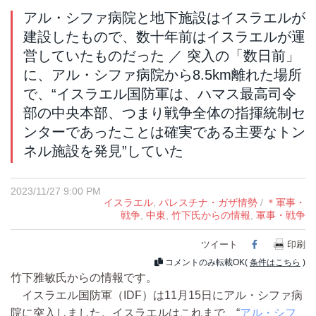
アル・シファ病院と地下施設はイスラエルが
建設したもので、数十年前はイスラエルが運
営していたものだった ／ 突入の「数日前」
に、アル・シファ病院から8.5km離れた場所
で、“イスラエル国防軍は、ハマス最高司令
部の中央本部、つまり戦争全体の指揮統制セ
ンターであったことは確実である主要なトン
ネル施設を発見”していた
2023/11/27 9:00 PM
イスラエル
,
パレスチナ・ガザ情勢
/
＊軍事・
戦争
,
中東
,
竹下氏からの情報
,
軍事・戦争
ツイート
Facebook
印刷
コメントのみ転載OK(
条件はこちら
)
竹下雅敏氏からの情報です。
イスラエル国防軍（IDF）は11月15日にアル・シファ病
院に突入しました。イスラエルはこれまで、“
アル・シフ