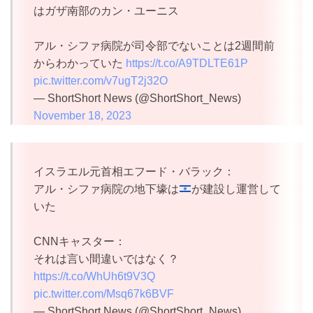
はガザ南部のカン・ユーニス
アル・シファ病院が司令部でないことは2週間前
からわかっていた
https://t.co/A9TDLTE61P
pic.twitter.com/v7ugT2j32O
— ShortShort News (@ShortShort_News)
November 18, 2023
イスラエル元首相エフード・バラック：
アル・シファ病院の地下壕は
が建設し運営して
いた
CNNキャスター：
それは言い間違いではなく？
https://t.co/WhUh6t9V3Q
pic.twitter.com/Msq67k6BVF
— ShortShort News (@ShortShort_News)