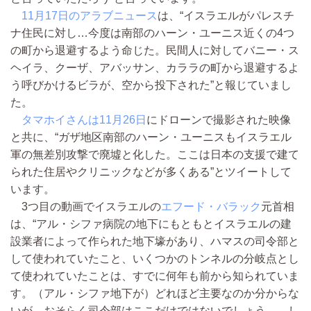
11月17日のアラブニュース
は、“イスラエルがパレスチ
ナ住民に対し…今度は南部のハーン・ユーニス近くの4つ
の町から退避するよう命じた。民間人に対してバニー・ス
ヘイラ、クーザ、アバッサン、カララの町から退避するよ
う呼びかけるビラが、空から投下された”と報じていまし
た。
タマホイさんは11月26日
にドローンで撮影された映像
と共に、“ガザ地区南部のハーン・ユーニスもイスラエル
軍の無差別攻撃で廃墟と化した。ここは日本の支援で建て
られた住居やクリニックなどが多くある”とツイートして
います。
3つ目の動画でイスラエルの
エフード・バラック
元首相
は、“アル・シファ病院の地下にもともとイスラエルの建
設業者によって作られた地下壕があり、ハマスの司令部と
して使われていたこと、いくつかのトンネルの分岐点とし
て使われていたことは、すでに何年も前から知られていま
す。（アル・シファ地下が）どれほど主要なのか分からな
いが、おそらく司令部はここだけではないでしょう。…し