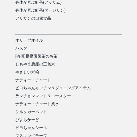
身体が喜ぶ紅茶(アッサム)
身体が喜ぶ紅茶(ダージリン)
アリサンの自然食品
オリーブオイル
パスタ
[有機]播磨園製茶のお茶
しもやま農産の三色米
やさしい米粉
ナディー・チャート
ピヨちゃんキッチン＆ダイニングアイテム
ランチョンマット＆コースター
ナディー・チャート風水
シルクカーペット
ぴよらかーど
ピヨちゃんシール
マスキングテープ