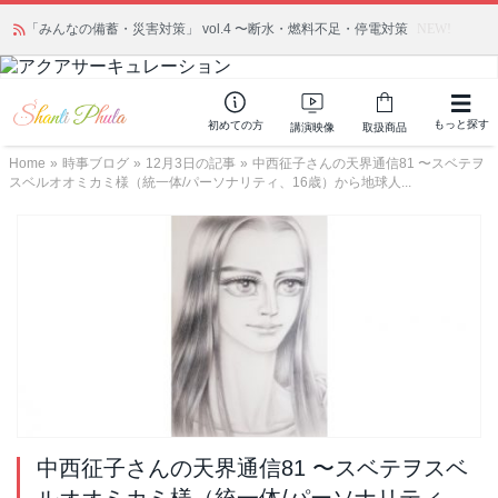
「みんなの備蓄・災害対策」 vol.4 〜断水・燃料不足・停電対策
NEW!
もっと探す
初めての方
講演映像
取扱商品
Home
»
時事ブログ
»
12月3日の記事
»
中西征子さんの天界通信81 〜スベテヲ
スベルオオミカミ様（統一体/パーソナリティ、16歳）から地球人...
中西征子さんの天界通信81 〜スベテヲスベ