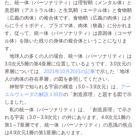
た。統一体（パーソナリティ）は理智鞘（メンタル体）と
意思鞘（アストラル体）と生気鞘（エーテル体）と食物鞘
（広義の肉体）の複合体です。食物鞘（広義の肉体）はさ
らにライトボディ、プラズマ体、肉体（狭義）に分かれま
す。従って、統一体（パーソナリティ）は原因体（コーザ
ル体）を除いた残りの身体の複合体ということになりま
す。
地球人の多くの人の場合、統一体（パーソナリティ）は
3.0次元5層の第4亜層に位置しているようです。3.0次元の
界層については、
2021年10月20日の記事
で示した「地球
人の肉体の存在界層」の図を参照してください。
神智学で知られる宇宙の構造（3.0～3.9次元）は、
アー
ユルヴェーダの解説１回目
の「創造原理」と題する図で示
しました。
私の統一体（パーソナリティ）は、「創造原理」で示さ
れる宇宙（3.0～3.9次元）の外にあります。4.9次元1層の
第1～7亜層です。統一体（パーソナリティ）の意識の焦点
は4.9次元1層の第1亜層にあります。