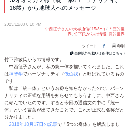
ルオオミカミ様（統一体/パーソナリティ、
16歳）から地球人へのメッセージ
2023/12/03 8:10 PM
中西征子さんの天界通信('15/8〜)
/
＊霊的世
界
,
竹下氏からの情報
,
霊的世界
ツイート
Facebook
印刷
画像以外転載OK(
条件はこちら
)
竹下雅敏氏からの情報です。
中西征子さんが、私の統一体を描いてくれました。これ
は
神智学
でパーソナリティ（
低位我
）と呼ばれているもの
です。
私は「統一体」という名称を知らなかったので、パーソ
ナリティの正式な用語を知らせてもらうように、中西さん
に頼んでいたのです。すると今回の通信文の中に「統一
体」という言葉が出てきたことで、これが正式な名称だと
分かりました。
2018年10月17日の記事
で「5つの身体」を解説しまし