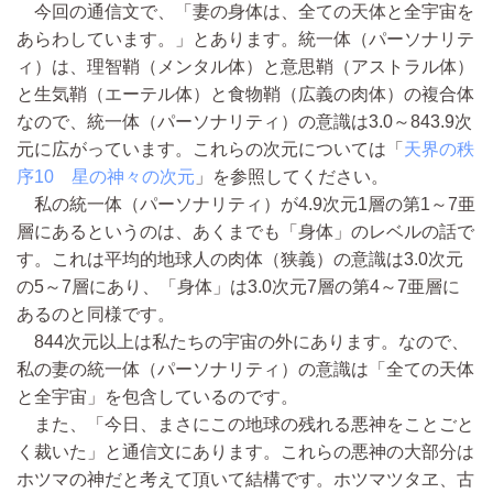
今回の通信文で、「妻の身体は、全ての天体と全宇宙を
あらわしています。」とあります。統一体（パーソナリテ
ィ）は、理智鞘（メンタル体）と意思鞘（アストラル体）
と生気鞘（エーテル体）と食物鞘（広義の肉体）の複合体
なので、統一体（パーソナリティ）の意識は3.0～843.9次
元に広がっています。これらの次元については「
天界の秩
序10 星の神々の次元
」を参照してください。
私の統一体（パーソナリティ）が4.9次元1層の第1～7亜
層にあるというのは、あくまでも「身体」のレベルの話で
す。これは平均的地球人の肉体（狭義）の意識は3.0次元
の5～7層にあり、「身体」は3.0次元7層の第4～7亜層に
あるのと同様です。
844次元以上は私たちの宇宙の外にあります。なので、
私の妻の統一体（パーソナリティ）の意識は「全ての天体
と全宇宙」を包含しているのです。
また、「今日、まさにこの地球の残れる悪神をことごと
く裁いた」と通信文にあります。これらの悪神の大部分は
ホツマの神だと考えて頂いて結構です。ホツマツタヱ、古